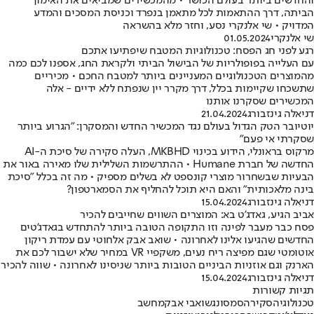
והחדשים ביותר בעולם הכושר • מהמכשירים שמביאים את האימון
הביתה, דרך ההתאמות לכל מתאמן בנפרד וכניסת המסכים והמדע
המדויק • שי אלנקרי נסע, וחזר מלא בהשראה
שי אלנקרי
01.05.2024
רגע לפני חג הפסח: טכנולוגיות המטבח שיפתיעו אתכם
עם העלייה בפופולריות של הבישול הביתי ולקראת החג, אספנו לכם כמה
מהמוצרים הטכנולוגיים המעניינים ביותר למטבח החכם • מכיריים
שתשכחו שקיימות בכלל, דרך מקרר יין שנפתח ללא ידיים - אלה
המכשירים שסקרנו אותנו
דניאלה גינזבורג
21.04.2024
יוטיובר הטק הגדול בעולם נגד המכשיר החדש והמסקרן: "הגרוע ביותר
שסקרתי אי פעם"
מרקוס בראונלי, הידוע בכינוי MKBHD, העלה סקירה של סיכת ה-AI
החדשה של חברת Humane • ההתרשמות השלילית שלו מאירה באור את
הבעיות שבשחרור מוצרי קונספט לא בשלים מספיק • מה זה בכלל "סיכת
בינה מלאכותית" והאם היא תוכל להחליף את הסמארטפון?
דניאלה גינזבורג
15.04.2024
אביב הגיע, גאדג'ט בא: המוצרים השווים שחייבים להכיר
פסח כבר מעבר לפינה וזו התקופה הטובה ביותר להתחדש בגאדג'טים
החדשים שהגיעו אלינו לאחרונה • שואב אבק אלחוטי עם עמדת ריקון
אוטומטי שגם מפיצה ריח נעים, משקפיי VR במחיר שלא ישבור לכם את
הארנק וגם אוזניות הביניים הטובות ביותר שניסינו לאחרונה • שווה להכיר
דניאלה גינזבורג
15.04.2024
תגיות קשורות
טכנולוגיה
סקירה
סמסונג
שואבי אבק
מחשב