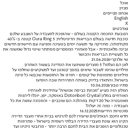
אוכל
מגזין
אנחנו מגייסים
English
X
גאדג‘טים
הטבעת החכמה הקטנה בעולם - שהופכת למעבדה על האצבע שלכם
כוכבת חדשה בעולם הבריאות הדיגיטלית: Oura Ring 5 קטנה ב-40%
מקודמתה, מחזיקה עד תשעה ימים בטעינה ומגיעה עם חיישנים חדשים
ובינה מלאכותית • אבל מאחורי המספרים מסתתר שינוי גדול שמשנה את
כל תעשיית הבריאות והכושר
שי אלנקרי
21.06.2026
לאן הם נעלמו? 5 מוצרים ששיגעו את המדינה בעשור האחרון
מילדים שניסו לשבור שיאים במסך קטנטן ועד למשקיעים שחלמו על
מיליונים מתמונות של קופים • חזרנו אל התופעות שכבשו כל פינה
בישראל, והתאדו בדיוק באותה המהירות שבה הופיעו
סתיו טבוך
10.06.2026
המלון הזה מציע "מכונת כביסה אנושית" עתידנית לאורחיו
האורחים במלון Dotonbori Crystal באוסקה, יפן, יוכלו ליהנות
מאמבטיה של 20 דקות במהלכה הם שוכבים - והמכונה עושה את כל
העבודה • כמה זה יעלה?
סוכנויות הידיעות
16.12.2025
חדש וחכם: הגאדג'טים שיעזרו לכם להרגיש בבית אחרי מעבר הדירה
הקיץ הוא עונת מעברי הדירה הבלתי רשמית בישראל • פתרונות
טכנולוגיים הופכים את הבית לחכם הרבה יותר • מרובטי ניקיון ועד