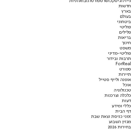
נייד
לוג'יטק
כושר
ספורט
לנובו
אוזניות
חדשות
בארץ
בעולם
ביטחוני
פוליטי
פלילים
בריאות
חינוך
משפט
פוליטי-מדיני
תרבות ובידור
ForReal
ספורט
תיירות
אופנה ולייף סטייל
אוכל
טכנולוגיה
כלכלה וצרכנות
דעות
כללי ומידע
דף הבית
זמני כניסת וצאת שבת
מגזין השבוע
בחירות 2026