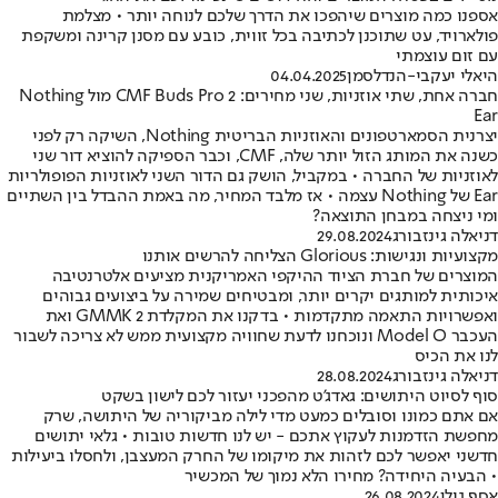
אספנו כמה מוצרים שיהפכו את הדרך שלכם לנוחה יותר • מצלמת
פולארויד, עט שתוכנן לכתיבה בכל זווית, כובע עם מסנן קרינה ומשקפת
עם זום עוצמתי
היאלי יעקבי-הנדלסמן
04.04.2025
חברה אחת, שתי אוזניות, שני מחירים: CMF Buds Pro 2 מול Nothing
Ear
יצרנית הסמארטפונים והאוזניות הבריטית Nothing, השיקה רק לפני
כשנה את המותג הזול יותר שלה, CMF, וכבר הספיקה להוציא דור שני
לאוזניות של החברה • במקביל, הושק גם הדור השני לאוזניות הפופולריות
Ear של Nothing עצמה • אז מלבד המחיר, מה באמת ההבדל בין השתיים
ומי ניצחה במבחן התוצאה?
דניאלה גינזבורג
29.08.2024
מקצועיות ונגישות: Glorious הצליחה להרשים אותנו
המוצרים של חברת הציוד ההיקפי האמריקנית מציעים אלטרנטיבה
איכותית למותגים יקרים יותר, ומבטיחים שמירה על ביצועים גבוהים
ואפשרויות התאמה מתקדמות • בדקנו את המקלדת GMMK 2 ואת
העכבר Model O ונוכחנו לדעת שחוויה מקצועית ממש לא צריכה לשבור
לנו את הכיס
דניאלה גינזבורג
28.08.2024
סוף לסיוט היתושים: גאדג'ט מהפכני יעזור לכם לישון בשקט
אם אתם כמונו וסובלים כמעט מדי לילה מביקוריה של היתושה, שרק
מחפשת הזדמנות לעקוץ אתכם - יש לנו חדשות טובות • גלאי יתושים
חדשני יאפשר לכם לזהות את מיקומו של החרק המעצבן, ולחסלו ביעילות
• הבעיה היחידה? מחירו הלא נמוך של המכשיר
אסף גולן
26.08.2024