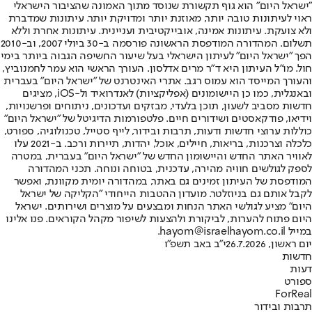
"ישראל היום" הוא גוף תקשורת שנוסד מתוך האמונה שהציבור הישראלי
ראוי לעיתונות טובה יותר, מאוזנת יותר ומדויקת יותר. עיתונות שמדברת
ולא צועקת. עיתונות אמינה, אובייקטיבית ועניינית. עיתונות אחרת וללא
תשלום. המהדורה המודפסת הראשונה פורסמה ב-30 ביולי 2007, וב-2010
הפך "ישראל היום" לעיתון הישראלי בעל שיעור החשיפה הגבוה ביותר בימי
חול. מו"ל העיתון היא ד"ר מרים אדלסון. העורך הראשי הוא עמר לחמנוביץ,
והעורך המייסד הוא עמוס רגב. אתרי האינטרנט של "ישראל היום" בעברית
ובאנגלית, כמו כן היישומונים (אפליקציות) לאנדרואיד ול-iOS, מציגים
חדשות מסביב לשעון, תוכן בלעדי, מבזקים ועדכונים, ניתוחים ופרשנויות,
וידיאו, פודקאסטים ושידורים חיים. פלטפורמות הדיגיטל של "ישראל היום"
כוללות ערוצי חדשות ודעות, תרבות ובידור, לייף סטייל, טכנולוגיה, ספורט,
כלכלה וצרכנות, בריאות, חיילים, אוכל, יהדות, תיירות ורכב. ב-2021 עלו
לאוויר האתר החדש והיישומון החדש של "ישראל היום" בעברית, במטרה
לספק לגולשים חוויה מהירה, עדכנית, בטוחה ונוחה. תכני המהדורה
המודפסת של העיתון זמינים גם באתר, במהדורה יומית מקוונת, ואפשר
לקבל אותם גם בניוזלטר. מועדון ההטבות הייחודי "הקליקה של ישראל
היום" מציע לגולשי האתר הנחות ומבצעים על מוצרים ושירותים. ישראל
היום פתוח להערות, לביקורת ולהצעות לשיפור מקהל הקוראים. פנו אלינו
במייל hayom@israelhayom.co.il.
יום ראשון, 26.7.2026
י"ב באב תשפ"ו
חדשות
דעות
ספורט
ForReal
תרבות ובידור