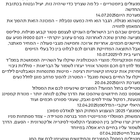
מנעולים ביומטריים - כל מה שצריך כדי שיהיה נוח, יעיל ובטוח בכתובת
החדשה
מערכת היום
14.07.2025
כשהוא מגולח, הגבר הוא חיה כמעט נסבלת - המכונה הזאת תהפוך את
המאמץ לחוויה
בימים שבהם רוב הישראלים העניקו לעצמם פטור קבוע מגילוח, פיליפס
מציעה פתרון שזכה לאחרונה בפרס עיצוב יוקרתי • דגם i9000 מגיע עם
חיישנים חכמים, אחריות ארוכה וחמישה מצבי פעולה • המחיר מאתגר,
אבל התוצאה המדויקת תגרום לכם לבלוט בין כל בעלי הזיפים
רועי בית לוי
10.07.2025
נוח ופונקציונלי: מוצרי הטכנולוגיה שיקלו על השהייה הממושכת בממ"ד
מד לחץ דם חכם ומטהר אוויר יעזרו לשמור על הבריאות • סוללות גיבוי
וחיזוק אות יבטיחו קישוריות רציפה • מיטות מתנפחות וטאבלטים לילדים
יקלו על החיים בשטח מוגבל • המטרה: להפוך מרחב מוגן לחלל נעים
מערכת היום
20.06.2025
מטיילים בחול המועד? המוצרים שינעימו לכם את המסלול
אספנו כמה חידושים שיהפכו את הדרך שלכם לנוחה יותר • מנורת קמפינג
נטענת, רמקול עמיד למים ואבק, שעוני ספורט חכמים ועוד
היאלי יעקבי-הנדלסמן
12.04.2025
טמגוצ'י 2025: הצעצוע המתוק הפך לגאדג'ט מסוכן
המשחק הפופלרי מהניינטיז חוזר בגרסה מטרידה - צמד מפתחות מניו
יורק יצרו שילוב בין הטמגוצ'י הקלאסי לסיגריה אלקטרונית • הפעם, הדרך
לשמור עליו בחיים היא אפלה במיוחד
ענבל חייט
07.04.2025
מטיילים בפסח? המוצרים והחידושים שינעימו לכם את החג