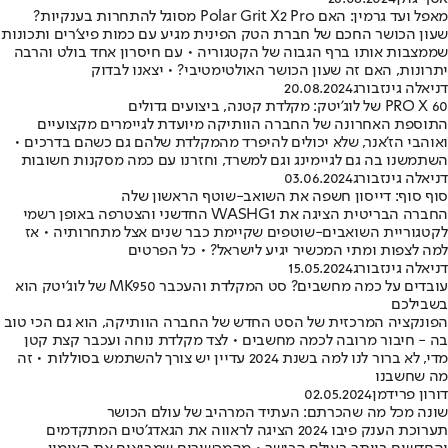
מאפל ועד גרמין: האם Polar Grit X2 Pro מסוגל להתחרות בענקיות?
שעון הכושר החכם של חברת הטק הפינית מגיע עם כמות פיצ'רים ותכונות
שממצבות אותו ברף הגבוה של הקטגוריה • עם חיסרון אחד בולט והרבה
יתרונות, האם זה שעון הכושר האולטימטיבי? • יצאנו לבדוק
דניאלה גינזבורג
20.08.2024
PRO X 60 של לוג'יטק: מקלדת קטנה, ביצועים גדולים
התוספת האחרונה של החברה הוותיקה מיועדת לגיימרים מקצועיים
ואוהבי הז'אנר, שלא יכולים להיפרד מהמקלדת שלהם גם כשהם בדרכים •
השתמשנו בה גם לגיימינג וגם למשרד, וחזרנו עם כמה מסקנות חשובות
דניאלה גינזבורג
03.06.2024
סוף סוף: דייסון חשפה את השואב-שוטף הראשון שלה
החברה הבריטית הציגה את WASHG1 החדשני והצטרפה באופן רשמי
לקטגוריית השואבים-שוטפים שקיימת כבר שנים אצל מתחרותיה • אז
למה לצפות ומתי המכשיר יגיע לישראל? • כל הפרטים
דניאלה גינזבורג
15.05.2024
עובדים על כמה מחשבים? סט המקלדת והעכבר MK950 של לוג'יטק הוא
בשבילכם
הפונקציה המרכזית של הסט החדש של החברה הוותיקה, הוא גם הכי טוב
בה - חיבור מרובה לכמה מחשבים • לצד מקלדת נוחה ועכבר קצת קטן
מדי, לא ברור לנו למה בשנת 2024 עדיין יש צורך להשתמש בסוללות • זה
מה שחשבנו
דורון פרידמן
02.05.2024
שונה מכל מה שהכרתם: העתיד המרהיב של עולם הכושר
תערוכת הענק פיבו 2024 הציגה לראווה את הגאדג'טים המתקדמים