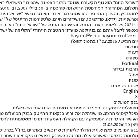
"ישראל היום" הוא גוף תקשורת שנוסד מתוך האמונה שהציבור הישראלי ראוי 
ת
ופרשנויות, וידיאו, פודקאסטים ושידורים חיים. פלטפורמות הדיגיטל של "ישרא
ב-2021 עלו לאוויר האתר החדש והיישומון החדש של "ישראל היום" בע
ואפשר לקבל אותם גם בניוזלטר. מועדון ההטבות הייחודי "הקליקה של ישרא
במייל hayom@israelhayom.co.il.
יום חמישי, 2.7.2026
י"ז בתמוז תשפ"ו
חדשות
דעות
ספורט
ForReal
תרבות ובידור
אוכל
מגזין
אנחנו מגייסים
English
X
בנק הפועלים
מפועלים לדיסקונט: המעבר המפתיע במערכת הבנקאות הישראלית
מיכל קיסוס הרצוג, מי שניהלה את זרוע בנקאות ההייטק בבנק הפועלים מונ
העשיר והיכרותה המעמיקה עם הקהילה העסקית יתרמו משמעותית להמש
ניצן כהן
23.06.2026
בנק הפועלים מקפיא את הדולר ללקוחות שרוכשים באתרים בחו"ל בכרטיס
מלחמת כרטיסי האשראי עולה מדרגהב כשבנק הפועלים מקפיא את שחר החליפ