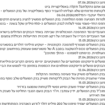
ניצן כהן
07.06.2026
גם אתם נתקלתם? תקלה באפליקציית ביט
לקוחות מדווחים שלא הצליחו להעביר כסף באפליקציה של בנק הפועלים •
היאלי יעקבי-הנדלסמן
06.06.2026
למרות הפגיעה ממס המלחמה: בנק הפועלים ממשיך להציג ביצועים חזקים
המס החד-פעמי צפוי לעלות לבנק הפועלים כ-950 מיליון שקל בשנה • בנטרול המס, התשואה על ההון עומדת על 14%
ניצן כהן
14.05.2026
העובדים נגד המהפכה הטכנולוגית: שביתה באחד הבנקים הגדולים בישראל
ועד העובדים הכריז על השבתה על רקע תוכנית התייעלות הכוללת צמצום של כ-700 תקנים • השביתה תתקיים דווקא ביום שבו צפוי הבנק לפרסם את דוחותיו הכספיים • השירותים הדיגיטליים ימשיכ
ניצן כהן
13.05.2026
בנק הפועלים מצטרף למהפכה הקוונטית - ישקיע מיליוני דולרים בסטארט
בנק הפועלים נכנס להשקעה בסבב A של סטארט
העולמית. כניסתנו לסגמנט - מהלך מתוכנן"
ניצן כהן
27.04.2026
פועלים ודיסקונט מסתערים על המשקיעים: יגייסו בימים הקרובים מיליארד
הבנקים פועלים ודיסקונט ממלאים את הכספות במזומן כדי לפגוש את הבי
ניצן כהן
12.04.2026
בנק הפועלים משיק עוד פעימה במתווה ההקלות
אחרי שהעניק מניות של הבנק ללקוחות משיק בנק הפועלים שלב נוסף במתווה ההקלות ללקוחות והפע
ניצן כהן
15.03.2026
בנק הפועלים יעמיד מענק וסיוע נפשי ללקוחות שנפגעו בזרזיר
את האירוע
ניצן כהן
13.03.2026
בנק הפועלים יעמיד מימון של 200 מיליון דולר לזרוע האנרגיה המתחדשת של אשטרום