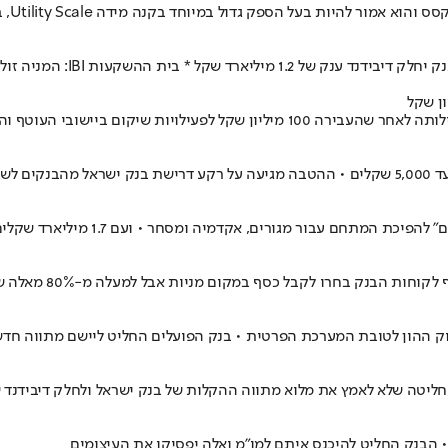
וחיהם
 ועם 1.7 מיליארד שקלים שהעמידו למימון פרויקט נדל״ן ומגורים, הרווח מהריבית - מובטח
 ההון לטובת המערכת הפרטית • בנק הפועלים החליט ליישם מתווה חדש
א לאמץ את מלוא מתווה ההקלות של בנק ישראל ולחלק דיבידנד של 1.1 מיליארד 
• הבנק החליט להיכנס איתם למו״מ ואלה יפסיקו את העיצומים