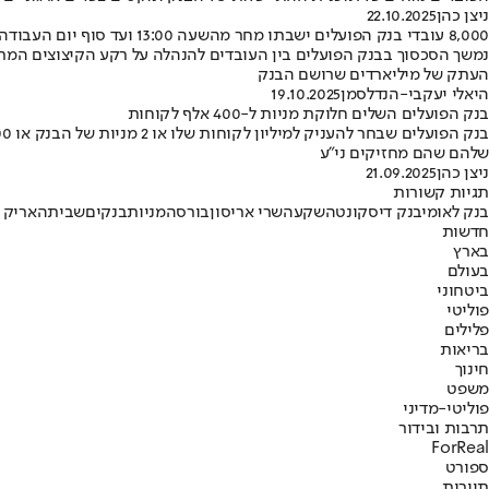
ניצן כהן
22.10.2025
8,000 עובדי בנק הפועלים ישבתו מחר מהשעה 13:00 ועד סוף יום העבודה
נמשך הסכסוך בבנק הפועלים בין העובדים להנהלה על רקע הקיצוצים המתו
העתק של מיליארדים שרושם הבנק
היאלי יעקבי-הנדלסמן
19.10.2025
בנק הפועלים השלים חלוקת מניות ל-400 אלף לקוחות
שלהם שהם מחזיקים ני"ע
ניצן כהן
21.09.2025
תגיות קשורות
בנק לאומי
בנק דיסקונט
השקעה
שרי אריסון
בורסה
מניות
בנקים
שביתה
אריק 
חדשות
בארץ
בעולם
ביטחוני
פוליטי
פלילים
בריאות
חינוך
משפט
פוליטי-מדיני
תרבות ובידור
ForReal
ספורט
תיירות