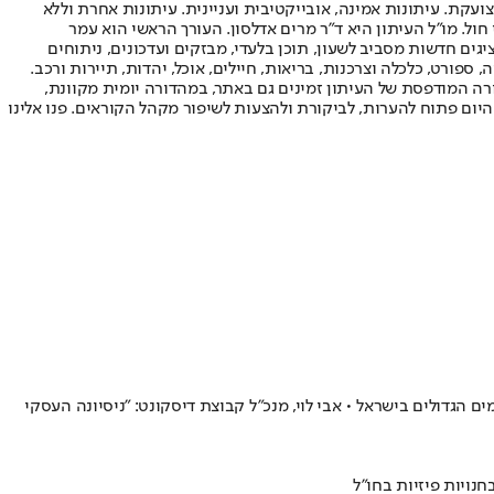
ועקת. עיתונות אמינה, אובייקטיבית ועניינית. עיתונות אחרת וללא
עור החשיפה הגבוה ביותר בימי חול. מו"ל העיתון היא ד"ר מרים אדלסון. העורך הראשי הוא עמר
 והעורך המייסד הוא עמוס רגב. אתרי האינטרנט של "ישראל היום" בעברית ובאנגלית, כמו כן היישומונים (אפליקציות) לאנדרואיד ול-iOS, מציגים חדשות מסביב לשעון, תוכן בלעדי, מבזקים ועדכונים, ניתוחים
, ספורט, כלכלה וצרכנות, בריאות, חיילים, אוכל, יהדות, תיירות ורכב.
דורה המודפסת של העיתון זמינים גם באתר, במהדורה יומית מקוונת,
היום פתוח להערות, לביקורת ולהצעות לשיפור מקהל הקוראים. פנו אלינו
הגדולים בישראל • אבי לוי, מנכ"ל קבוצת דיסקונט: "ניסיונה העסקי
ויות פיזיות בחו"ל