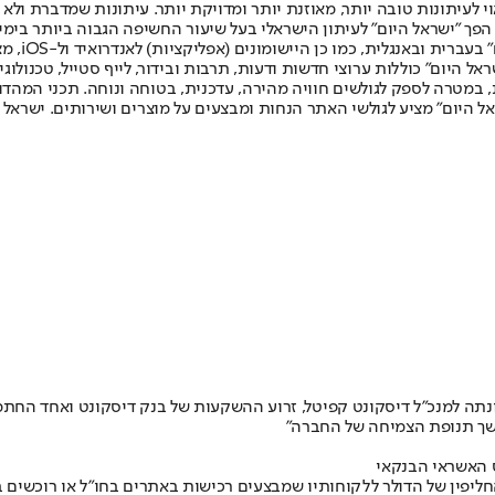
לעיתונות טובה יותר, מאוזנת יותר ומדויקת יותר. עיתונות שמדברת ולא צ
שלום. המהדורה המודפסת הראשונה פורסמה ב-30 ביולי 2007, וב-2010 הפך "ישראל היום" לעיתון הישראלי בעל שי
לחמנוביץ,
ל היום" כוללות ערוצי חדשות ודעות, תרבות ובידור, לייף סטייל, טכנולוגיה
ברית, במטרה לספק לגולשים חוויה מהירה, עדכנית, בטוחה ונוחה. תכני המה
ל היום" מציע לגולשי האתר הנחות ומבצעים על מוצרים ושירותים. ישראל 
תה למנכ"ל דיסקונט קפיטל, זרוע ההשקעות של בנק דיסקונט ואחד החתמים 
ך תנופת הצמיחה של החברה"
 האשראי הבנקאי
ין של הדולר ללקוחותיו שמבצעים רכישות באתרים בחו"ל או רוכשים בחנ