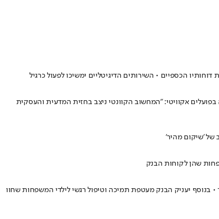
ת וטכנולוגיה בפועלים אקוויטי: ״המחשוב הקוונטי ניצב בחזית המדעית והעסקית
של 'שיקום מהיר'
 ללקוחות הבנקשביתם ספג נזק באירוע אמש בזרזיר • בנוסף יעניק הבנק מעטפת תמיכה וטיפול רגשי לילדי המשפחות שחוו