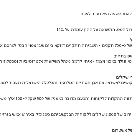
 לאחר כשעה היא חזרה לעבוד
ו לפעול כרגיל
אפ בתחום
אפ שעוסק במיחשוב קוונטי ונולד במכון ויצמן • איתי קרמר, מנהל השקעות אלטרנטיביו
י שקלים
קושים לאשראי, אם אכן תסתיים המלחמה והכלכלה הישראלית תעבור למצב 
ם מדובר במענק של 500 שקל ל-100 אלף משפחות שהן לקוחות הבנק
מנכ"ל בנק הפועלים, ידין ענתבי, ויו"ר הבנק נועם הנגבי החליטו על מענק חירום של 2,000 שקלים