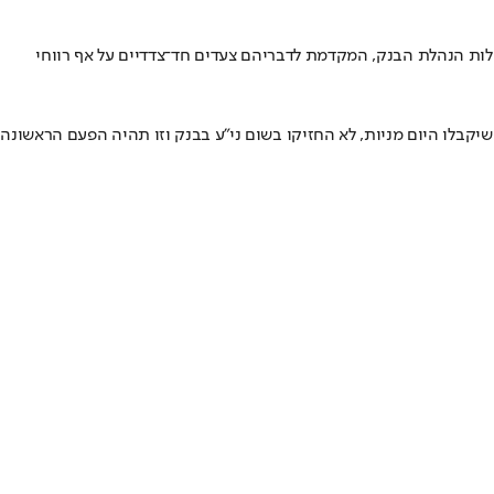
לות הנהלת הבנק, המקדמת לדבריהם צעדים חד־צדדיים על אף רווחי
ו או 2 מניות של הבנק או 100 שקלים במזומן, משלים היום את המהלך • כמעט 250 אלף לקוחות הבנק שיקבלו היום מניות, לא החזיקו בשום ני"ע בבנק וזו תהיה הפעם הראשונה