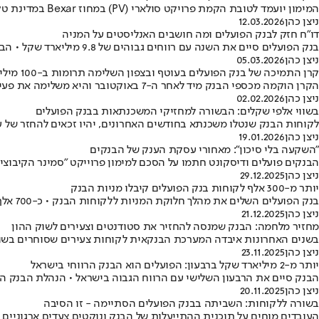
המימון יועמד לטובת הקמת פרויקט סולארי (PV) במחוז Bexar במדינת טקסס והוא אמור להיות בעל הספק גדול במיוחד בקנה מידה Utility Scale, בהספק מותקן של כ-200 מגה-ואט (DC)
ניצן כהן
12.03.2026
דו"ח חזק לבנק הפועלים ומה חושבים האנליסטים על המניה
בנק הפועלים סיים את השנה עם רווחים גבוהים של 9.8 מיליארד שקל • הבנק יחלק דיבידנד ענק של 1.2 מיליארד שקל * בית ההשקעות IBI: המניה זולה
ניצן כהן
05.03.2026
קרן התמיכה של בנק הפועלים בעוטף ובצפון השלימה תרומות ב-100 מיליון שקל
הקרן הוקמה מכספי הבנק מיד לאחר ה-7 באוקטובר והיא משלימה את פעילותה לאחר שהעבירה 100 מיליון שקל לפעילויות שיקום ביישובי העוטף והצפון
ניצן כהן
02.02.2026
בשווי אלפי שקלים: הבשורה למחזיקי המשכנתאות בבנק הפועלים
לקוחות הבנק שנטלו משכנתא בחודשים האחרונים, יהיו זכאים להחזר של עד 5,000 שקלים • ההטבה מגיעה על רקע דרישת בנק ישראל מהבנקים לשתף את הלקוחות ברו
ניצן כהן
19.01.2026
"השקעה בלי סיכון": מאחורי עסקת הענק של הבנקים
הבנקים פועלים ודיסקונט חתמו על הסכם למימון פרוייקט "סמינר הקיבוצים" להפיכת המתחם עבור מגורים, אקדמיה ומסחר •
ניצן כהן
29.12.2025
יותר מ-300 אלף לקוחות בנק הפועלים קיבלו מניות הבנק
בנק הפועלים השלים את מהלך חלוקת המניות ללקוחות הבנק • כ-700 אלף לקוחות הבנק בחרו לקבל כסף במקום מניות אבל למעלה מ-80% מאלה שקיבלו כסף, פשוט לא בחרו אופציה והבנק העדיף לתת להם כסף
ניצן כהן
21.12.2025
מחזיר מלחמה: הבנק שמנסה להחזיר את סטודנטים וצעירים לשוק ההון
בשנים האחרונות איבדה המערכת הבנקאית לקוחות צעירים שסוחרים בשוק
ניצן כהן
23.11.2025
יותר מ-2 מיליארד שקל ברבעון: הפועלים הוא הבנק הרווחי בישראל
הבנק סיים את הרבעון השלישי עם הרווח הגבוה בישראל • הנהלת הבנק החליטה של
ניצן כהן
20.11.2025
בשורה ללקוחות: השביתה בבנק הפועלים הסתיימה - זו הסיבה
העובדים מוחים על תוכנית ההתייעלות של הבנק ונוקטים צעדים ארגוניים 