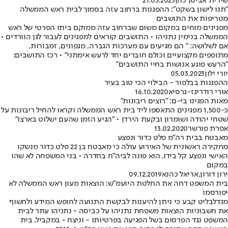
שירית אביטן כהן
21.05.2023
"תנו לישון בשקט": ההפגנות ברחוב עזה בסמוך לבית ראש הממשלה
מטריפות את התושבים
מפגינים מוחים במקום משום שברחוב עזה ממוקם ביתו הפרטי של ראש
הממשלה בנימין נתניהו • התושבים קוראים למפגינים לעבור לגן הוורדים •
אם לשלושה: " הם מגיעים עם מערכות הגברה, מגפונים, זמבורות,
מתופפים מקצועיים וכולם חוברים יחד לרעש אימתני" • רכז התושבים:
"הרעש פוגע אנושות בחיי התושבים"
יורי ילון
05.03.2023
ההפגנות בבלפור - הבילוי הכי טוב בעיר
אורי רודריגז-גרסיא
16.10.2020
מאות הפגינו בי-ם: "רוצים ריבונות"
כ-1,500 מפגינים התאספו ליד בית ראש הממשלה וקראו להחיל ריבונות על
שטחי יהודה ושומרון ובקעת הירדן • "הגיע הזמן שהעם ישלוט בארצו"
אפרת פורשר
13.02.2020
מאבטח בבית רה"מ פלט כדור ונפצע
מחקירה ראשונית של האירוע עולה כי מאבטח בן 22 פלט כדור מנשקו
האישי ונפצע קל בידו, הוא פונה לביה"ח בחדרה • בני המשפחה לא שהו
במקום
ירון דורון
,
אריאל כהנא
09.12.2019
בית המשפט דחה את החלטת היועמ"ש: הוצאות מעון ראש הממשלה לא
יפורסמו
מנדלבליט קבע כי ניתן להיענות לבקשת התנועה לחופש המידע ולחשוף
את חשבוניות הוצאות משפחת נתניהו על כביסה • נתניהו עתר לבית
המשפט נגד הפרסום בשל הפגיעה בפרטיותו - וניצח • במקביל, בית