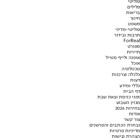
פוליטי
פלילים
בריאות
חינוך
משפט
פוליטי-מדיני
תרבות ובידור
ForReal
ספורט
תיירות
אופנה ולייף סטייל
אוכל
טכנולוגיה
כלכלה וצרכנות
דעות
כללי ומידע
דף הבית
זמני כניסת וצאת שבת
מגזין השבוע
בחירות 2026
אודות
צור קשר
נבחרת הכתבים והפרשנים
מדיניות פרטיות
הצהרת נגישות