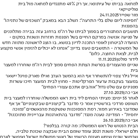
למחאה בביתו של עיתונאי, אך רק 49% מתנגדים למחאה מול בית
פוליטיקאי
מור שפייר
24.11.2025
"חסימה ליום שלם בלי התרעה": השלב הבא במאבק "השכנים של נתניהו"
בהפגנות
תושבים המתגוררים בסמוך לביתו של רה"מ ברחוב עזה בבירה מתלוננים
על פגיעה אנושה במרקם החיים בשל הפגנות חוזרות ונשנות במקום •
הוועדה לביטחון לאומי התכנה לדיון בנושא, בו הוצג לראשונה מתווה חדש
של המשטרה • התושבים טענו בדיון: "אנחנו לא יכולים להזמין אנשי מקצוע
לבית, לצאת החוצה, כלום"
לידור סולטן
11.11.2025
שניים מהעצורים בפרשת הצתת הפחים סמוך לבית רה"מ שוחררו למעצר
בית
אייל גילר צפוי להתשחרר אף הוא בהמשך הערב ואילו מארק פויגל יישאר
במעצר בעקבות ערעור הפרקליטות • מחוץ לבית המעצר חיכו עשרות
מפגינים עם שלט גדול "אוהבים אתכם עצורי הפחים"
אבי כהן
27.10.2025
לאחר 55 ימים: מציתי הפחים ליד בית ראש הממשלה שוחררו למעצר בית
השופט מרדכי בורשטיין אמר כי מדובר ב"קיצוניים שבקיצוניים" אך אף
שמדובר באירוע חמור, רמת המסוכנות שנשקפת מהנאשמים "נמוכה
יחסית" • המדינה טענה מנגד: "מדובר בהתארגנות עבריינית מתוכננת"
אבי כהן
26.10.2025
הבית הנטוש של ראש הממשלה: מה קורה בבלפור?
חלם ישראלי: משנת 2021 עומד שומם הבית שבקצה שכונת טלביה,
שבמשך שנים שימש מעונם הרשמי של ראשי ממשלות ישראל ואיפשר לארח