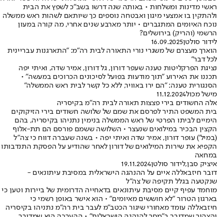
ראשי מדינות ומשלחות • באותה שנה דרשו בשב"כ לשפץ את הבית
ולהתקין בו אמצעי מיגון ואבטחה נוספים כך שיותאם לשהות ראש ממשלה
נוכח האיומים המתגברים • יותר מארבע שנים אחרי, מה קורה במעון
הרשמי (והריק) בירושלים?
לידור סולטן
16.09.2025
הוארך מעצרם של משגרי נורי התאורה לבית רה"מ: "התארגנות עבריינית
לכל דבר"
נציגת הפרקליטות טענה שעפר דורון, גל דורון, אמיר שדה, ואיתי יפה
תכננו את האירוע "תוך מודעות בפועל לסיכונים הכרוכים במעשה" •
הסנגורית טענה: "הם ירו באוויר, ללא כל קשר לבית ראש הממשלה"
מישל מכול
11.12.2024
אלה החשודים בירי פצצות תאורה לבית רה"מ בקיסריה
בית המשפט התיר לפרסם את שמם של שלושה חשודים בירי הזיקוקים
הימיים לביתו הפרטי של ראש הממשלה בנימין נתניהו בקיסריה, בהם
הקצין הבכיר במילואים שנעצר • השלושה ששמם פורסם הם תת-אלוף
(במיל') עופר דורון, אמיר שדה ואיתי יפה • בשנה שעברה דווח כי צה"ל
הקפיא את שירות המילואים של דורון לאחר שהודיע על הפסקת התנדבותו
במחאה
איציק סבן
,
לידור סולטן
19.11.2024
דובר חיזבאללה איים על ההנהגה הישראלית במסיבת עיתונאים -
שנקטעה בגלל תקיפה של צה"ל
מוחמד עפיף קיים מסיבת עיתונאים בדאחייה הדרומית של ביירות וטען כי
בארגון הטרור "לא חוששים מאיומים" • הוא אישר באופן רשמי כי
חיזבאללה עומד מאחורי שיגור הכטב"מ לעבר בית רה"מ נתניהו בקיסריה
והצהיר שמדובר ב"מסר להנהגה הישראלית" • ההערכה היא שמדובר