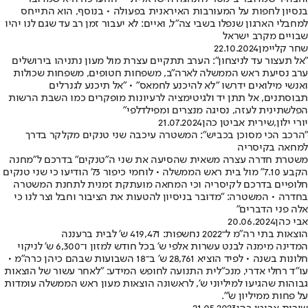
בנסיון לחפות על המעורבות האיראנית בפעולה • בנוסף, הוא התייחס
למחבלי הארגון שנפלו בשבי צה"ל, ואיים: לא יעבור זמן רב עד שגם לנו יהיו
שבויים מקרב ישראל
שחר קליימן
22.10.2024
"אל תעצור עד לניצחון": הערב תתקיים עצרת מול מעון נתניהו בירושלים
ערב נסיעת ראש הממשלה לארה"ב, משפחות חטופים, משפחות שכולות
ואנשי מילואים ידרשו "לא להיכנע לחמאס" • "אל תיכנע לגנרלים
תבוסתנים, אל תתן יד ולגיטימציה לרעיונות מופקרים כמו השבת הרשות
הפלשתינית לעזה, נסיגה מנצרים ומפילדלפי"
יורי ילון
,
שירית אביטן כהן
21.07.2024
"הרכב הכי מסוכן בכביש": המשטרה עיכבה שני טנקים מקלקר בדרך
למחאה בקיסריה
משטרת חדרה עצרה משאית שהסיעה את שני ה"טנקים" בדרכם ל"מחנה
הקבע 7.10" מול בית ראש הממשלה • לוחמי כיפור 73' הודיעו כי שני טנקים
חלופיים בדרכם לקיסריה וכי המחאה מועתקת זמנית לתחנת המשטרה
בחדרה • המשטרה: "מדובר בניסיון להטעות את הציבור וחבל וצר לנו כי
אלה פני הדברים"
אבי כהן
20.06.2024
הוצאות בתי רה"מ ל־2022 נחשפות: 419,471 ש' לבית ברעננה
המדינה מימנה לבנט עשרות אלפי ש' בכל חודש למזון ו־6,300 ש' לניקוי
חלונות בשנה • לפיד הוציא 28,761 ש' ב־18 השבועות שבהם כיהן כרה"מ •
עו״ד רחלי אדרי, מנכ״לית התנועה לחופש המידע: "לאחר עשור של הוצאות
גבוהות שהגיעו למיליוני ש', לראשונה הוצאות מעון ראש הממשלה עומדות
על פחות ממיליון ש'".