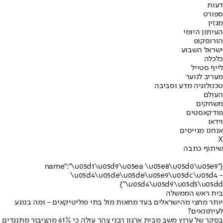
דעות
ספורט
מגזין
העיתון היומי
הורוסקופ
ישראל השבוע
כלכלה
לייף סטייל
מעריב לנוער
טכנולוגיה מדע וסביבה
העולם
משחקים
פודקאסטים
וידאו
אנחנו מגייסים
X
שיתוף כתבה
{"name":"\u05d1\u05d9\u05ea \u05e8\u05d0\u05e9
\u05d4\u05de\u05de\u05e9\u05dc\u05d4 -
\u05d4\u05d9\u05d5\u05dd"}
בית ראש הממשלה
יותר מחצי מהישראלים בעד מחאות מול בתי פוליטיקאים - ומה בנוגע
לעיתונאים?
בסקר של ערוץ משב מבית ארגון רבני צהר עולה כי 61% מהציבור מתנגדים