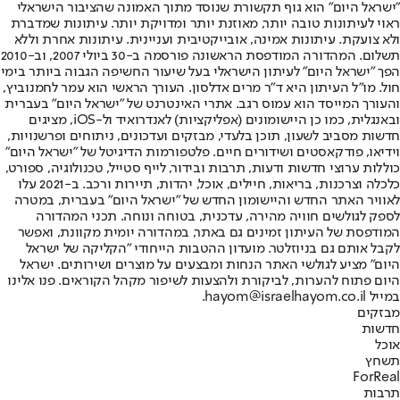
"ישראל היום" הוא גוף תקשורת שנוסד מתוך האמונה שהציבור הישראלי
ראוי לעיתונות טובה יותר, מאוזנת יותר ומדויקת יותר. עיתונות שמדברת
ולא צועקת. עיתונות אמינה, אובייקטיבית ועניינית. עיתונות אחרת וללא
תשלום. המהדורה המודפסת הראשונה פורסמה ב-30 ביולי 2007, וב-2010
הפך "ישראל היום" לעיתון הישראלי בעל שיעור החשיפה הגבוה ביותר בימי
חול. מו"ל העיתון היא ד"ר מרים אדלסון. העורך הראשי הוא עמר לחמנוביץ,
והעורך המייסד הוא עמוס רגב. אתרי האינטרנט של "ישראל היום" בעברית
ובאנגלית, כמו כן היישומונים (אפליקציות) לאנדרואיד ול-iOS, מציגים
חדשות מסביב לשעון, תוכן בלעדי, מבזקים ועדכונים, ניתוחים ופרשנויות,
וידיאו, פודקאסטים ושידורים חיים. פלטפורמות הדיגיטל של "ישראל היום"
כוללות ערוצי חדשות ודעות, תרבות ובידור, לייף סטייל, טכנולוגיה, ספורט,
כלכלה וצרכנות, בריאות, חיילים, אוכל, יהדות, תיירות ורכב. ב-2021 עלו
לאוויר האתר החדש והיישומון החדש של "ישראל היום" בעברית, במטרה
לספק לגולשים חוויה מהירה, עדכנית, בטוחה ונוחה. תכני המהדורה
המודפסת של העיתון זמינים גם באתר, במהדורה יומית מקוונת, ואפשר
לקבל אותם גם בניוזלטר. מועדון ההטבות הייחודי "הקליקה של ישראל
היום" מציע לגולשי האתר הנחות ומבצעים על מוצרים ושירותים. ישראל
היום פתוח להערות, לביקורת ולהצעות לשיפור מקהל הקוראים. פנו אלינו
במייל hayom@israelhayom.co.il.
מבזקים
חדשות
אוכל
תשחץ
ForReal
תרבות