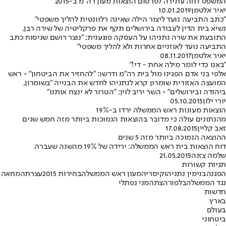
המשפט דחה עתירה לפרסום הוצאות מעון רה"מ ב-2015
יאיר אלטמן
10.01.2019
"כתב התביעה נועד ליצור הילה שאינה רלוונטית להליך משפטי"
נשיא בית הדין לעבודה בירושלים תקף את פרקליטיה של שירה רבן,
התובעת את שרה נתניהו על העסקה פוגענית: "נוצר רושם שניסוח כתב
התביעה נועד לאוזניים אחרות ולא להליך משפטי"
יאיר אלטמן
08.11.2017
"באנו כדי לומר מילה אחת - די!"
אלפי בני אדם הפגינו מול בית רה"מ ודרשו: "להחזיר את הביטחון" • ראש
המועצה האזורית שומרון קרא לנתניהו לחדש את הבנייה "בשומרון,
ביהודה ובירושלים" • השר יריב לוין: "הטרור לא ינצח אותנו"
יורי ילון
05.10.2015
הוצאות מעונות ראש הממשלה ירדו ב-19%
מהנתונים עולה כי מדובר בהוצאות הנמוכות ביותר מזה חמש שנים
זאב קליין
17.08.2015
ההוצאה הנמוכה ביותר מזה 5 שנים
דוח הוצאות בית ראש הממשלה: ירידה של 19% מהשנה שעברה
שלמה צזנה
21.05.2015
תגיות קשורות
הפגנה
בנימין נתניהו
קיסריה
מעון ראש הממשלה
בחירות 2015
עצרת
המחאה
נגד הממשלה
בלפור
הצתה
מני נפתלי
חדשות
בארץ
בעולם
ביטחוני