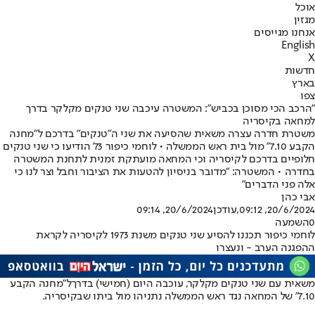
אוכל
מגזין
אנחנו מגייסים
English
X
חדשות
בארץ
צפו
"הרכב הכי מסוכן בכביש": המשטרה עיכבה שני טנקים מקלקר בדרך
למחאה בקיסריה
משטרת חדרה עצרה משאית שהסיעה את שני ה"טנקים" בדרכם ל"מחנה
הקבע 7.10" מול בית ראש הממשלה • לוחמי כיפור 73' הודיעו כי שני טנקים
חלופיים בדרכם לקיסריה וכי המחאה מועתקת זמנית לתחנת המשטרה
בחדרה • המשטרה: "מדובר בניסיון להטעות את הציבור וחבל וצר לנו כי
אלה פני הדברים"
אבי כהן
20/6/2024, 09:12
,עודכן
20/6/2024, 09:14
0
השמעה
לוחמי כיפור תכננו להסיע שני טנקים משנת 1973 לקיסריה לקראת
ההפגנה הערב - ונעצרו
משאית עם שני טנקים מקלקר, עוכבה היום (חמישי) בדרך
ל"מחנה הקבע
7.10
" של המחאה נגד ראש הממשלה נתניהו מול ביתו שבקיסריה.