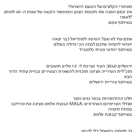
מאחורי הקלעים של הטעם הישראלי
איך אסם הפכה את תקופת הצנע והמחסור הקשה של שנות ה-40 למותג
לאומי?
בשיתוף אסם
אתם עוד לא שם? הטיסה למונדיאל כבר יצאה
יונדאי לוקחת אתכם לבמה הכי גדולה בעולם
בשיתוף יונדאי מבית כלמוביל
ירושלים 2040: העיר נערכת ל- 1.5 מליון תושבים
מנכ"לית העירייה מציגה תוכנית להשארת הצעירים ובניית עתיד הדור
הבא
בשיתוף עיריית ירושלים
חלון ההזדמנויות בכפר גנים נסגר
קבוצת אלמוג מציגה את פרויקט MALA: מגדלי הפרימיום האחרונים
בפתח תקווה
בשיתוף קבוצת אלמוג
כך תחסכו בחשמל בלי להזיע