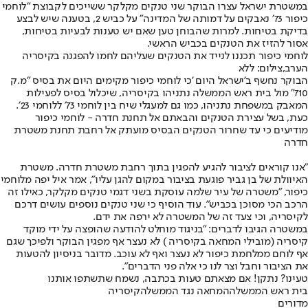
במשטרת ישראל עצרו הבוקר שני טנקים מקלקר ששייכים לקבוצת ״לוחמי
כיפור 73׳ נאבקים על דמותה של המדינה״ על כביש 2, בטענה שיש לבצע
בדיקת בטיחות. למרות שהבוחן טען שאם יש טענות לבעיות בטיחות,
אסור להזיז את הטנקים בכביש הראשי.
לוחמי כיפור תכננו לנייד את הטנקים שעליהם לחמו להפגנה בקיסריה
הערב,צילום: ללא
הבוקר נחשף ב'ישראל היום 'כי לוחמי כיפור מקימים היום את בסיס ״מ.ק
710״ מול בית ראש הממשלה נתניהו בקיסריה, שיכלול בסיס לפעילות
המאבק במשפחת נתניהו, כמו גם למעגלי שיח בין לוחמי 73׳ ללוחמי 23׳.
כעת, בשל עצירת הטנקים והבאתם אל תחנת חדרה - לוחמי כיפור
מודיעים כי עד שחרור הטנקים הבסיס מועתק אל רחבת תחנת משטרת
חדרה
״אנו קוראים לציבור להגיע להפגין בתוך רחבת משטרת חדרה. משטרת
האיוולת של בן גביר פוגעת בציבור במקום להגן עליו״, אמר איל יפה מלוחמי
כיפור, ״משטרה של עיר שלמה עוסקת בשני דגמי טנקים מקלקר, כאילו זה
הרכב הכי מסוכן בכביש״. עוד הוסיף כי שני טנקים נוספים עושים דרכם
לקיסריה, וכי צעד זה של המשטרה לא ירפה את ידם.
במשטרה הגיבו לדברים: "בניגוד מוחלט להודעה שהופצה על ידי מוקד
קיסריה (מובילי המחאה בקיסריה ) לא נעצר אף מפגין הבוקר ולפיכך שגם
אף לוחם ממלחמת כיפור לא נעצר ואף לא עוכב. מדובר בניסיון להטעות
את הציבור וחבל וצר לנו כי אלה פני הדברים".
טעינו? נתקן! אם מצאתם טעות בכתבה, נשמח שתשתפו אותנו
בית ראש הממשלה
המחאה נגד הממשלה
קיסריה
מדורים