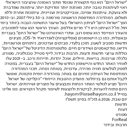
"ישראל היום" הוא גוף תקשורת שנוסד מתוך האמונה שהציבור הישראלי
ראוי לעיתונות טובה יותר, מאוזנת יותר ומדויקת יותר. עיתונות שמדברת
ולא צועקת. עיתונות אמינה, אובייקטיבית ועניינית. עיתונות אחרת וללא
תשלום. המהדורה המודפסת הראשונה פורסמה ב-30 ביולי 2007, וב-2010
הפך "ישראל היום" לעיתון הישראלי בעל שיעור החשיפה הגבוה ביותר בימי
חול. מו"ל העיתון היא ד"ר מרים אדלסון. העורך הראשי הוא עמר לחמנוביץ,
והעורך המייסד הוא עמוס רגב. אתרי האינטרנט של "ישראל היום" בעברית
ובאנגלית, כמו כן היישומונים (אפליקציות) לאנדרואיד ול-iOS, מציגים
חדשות מסביב לשעון, תוכן בלעדי, מבזקים ועדכונים, ניתוחים ופרשנויות,
וידיאו, פודקאסטים ושידורים חיים. פלטפורמות הדיגיטל של "ישראל היום"
כוללות ערוצי חדשות ודעות, תרבות ובידור, לייף סטייל, טכנולוגיה, ספורט,
כלכלה וצרכנות, בריאות, חיילים, אוכל, יהדות, תיירות ורכב. ב-2021 עלו
לאוויר האתר החדש והיישומון החדש של "ישראל היום" בעברית, במטרה
לספק לגולשים חוויה מהירה, עדכנית, בטוחה ונוחה. תכני המהדורה
המודפסת של העיתון זמינים גם באתר, במהדורה יומית מקוונת, ואפשר
לקבל אותם גם בניוזלטר. מועדון ההטבות הייחודי "הקליקה של ישראל
היום" מציע לגולשי האתר הנחות ומבצעים על מוצרים ושירותים. ישראל
היום פתוח להערות, לביקורת ולהצעות לשיפור מקהל הקוראים. פנו אלינו
במייל hayom@israelhayom.co.il.
יום שבת, 13.6.2026
כ"ח בסיון תשפ"ו
חדשות
דעות
ספורט
ForReal
תרבות ובידור