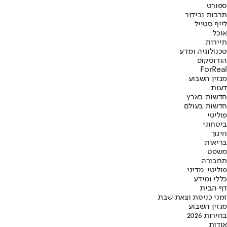
ספורט
תרבות ובידור
לייף סטייל
אוכל
תיירות
טכנולוגיה ומדע
הורוסקופ
ForReal
מגזין השבוע
דעות
חדשות בארץ
חדשות בעולם
פוליטי
ביטחוני
חינוך
בריאות
משפט
תחבורה
פוליטי-מדיני
כללי ומידע
דף הבית
זמני כניסת וצאת שבת
מגזין השבוע
בחירות 2026
אודות