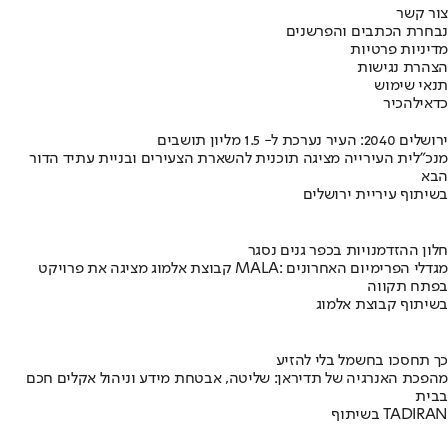
צור קשר
נבחרת הכתבים והפרשנים
מדיניות פרטיות
הצהרת נגישות
תנאי שימוש
כדאי
להכיר
ירושלים 2040: העיר נערכת ל- 1.5 מליון תושבים
מנכ"לית העירייה מציגה תוכנית להשארת הצעירים ובניית עתיד הדור
הבא
בשיתוף עיריית ירושלים
חלון ההזדמנויות בכפר גנים נסגר
קבוצת אלמוג מציגה את פרויקט MALA: מגדלי הפרימיום האחרונים
בפתח תקווה
בשיתוף קבוצת אלמוג
כך תחסכו בחשמל בלי להזיע
מהפכת האנרגיה של תדיראן: שליטה, אבטחת מידע וניהול אקלים חכם
בבית
בשיתוף TADIRAN