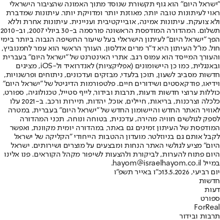
"ישראל היום" הוא גוף תקשורת שנוסד מתוך האמונה שהציבור הישראלי
ראוי לעיתונות טובה יותר, מאוזנת יותר ומדויקת יותר. עיתונות שמדברת
ולא צועקת. עיתונות אמינה, אובייקטיבית ועניינית. עיתונות אחרת וללא
תשלום. המהדורה המודפסת הראשונה פורסמה ב-30 ביולי 2007, וב-2010
הפך "ישראל היום" לעיתון הישראלי בעל שיעור החשיפה הגבוה ביותר בימי
חול. מו"ל העיתון היא ד"ר מרים אדלסון. העורך הראשי הוא עמר לחמנוביץ,
והעורך המייסד הוא עמוס רגב. אתרי האינטרנט של "ישראל היום" בעברית
ובאנגלית, כמו כן היישומונים (אפליקציות) לאנדרואיד ול-iOS, מציגים
חדשות מסביב לשעון, תוכן בלעדי, מבזקים ועדכונים, ניתוחים ופרשנויות,
וידיאו, פודקאסטים ושידורים חיים. פלטפורמות הדיגיטל של "ישראל היום"
כוללות ערוצי חדשות ודעות, תרבות ובידור, לייף סטייל, טכנולוגיה, ספורט,
כלכלה וצרכנות, בריאות, חיילים, אוכל, יהדות, תיירות ורכב. ב-2021 עלו
לאוויר האתר החדש והיישומון החדש של "ישראל היום" בעברית, במטרה
לספק לגולשים חוויה מהירה, עדכנית, בטוחה ונוחה. תכני המהדורה
המודפסת של העיתון זמינים גם באתר, במהדורה יומית מקוונת, ואפשר
לקבל אותם גם בניוזלטר. מועדון ההטבות הייחודי "הקליקה של ישראל
היום" מציע לגולשי האתר הנחות ומבצעים על מוצרים ושירותים. ישראל
היום פתוח להערות, לביקורת ולהצעות לשיפור מקהל הקוראים. פנו אלינו
במייל hayom@israelhayom.co.il.
יום רביעי, 13.5.2026
כ"ו באייר תשפ"ו
חדשות
דעות
ספורט
ForReal
תרבות ובידור