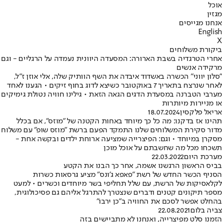
אוכל
מגזין
אנחנו מגייסים
English
X
ביקורת משלוחים
אחרי הטרגדיה בשבת הארורה: המסעדה היוונית נעמדה על הרגליים - וגם
מרקידה אנשים
"סלון יווני" הכשרה באשדוד איבדה את השף הוותיק שלה, אלי אוזן ז"ל,
לאחר שנרצח בתאריך 7 באוקטובר כשיצא לדוג בחוף זיקים • הגענו לאחד
מערבי הטברנה במסעדת הדגים הגאה הזאת • גילינו חוויה נטולת גימיקים
או מניירות מיותרות
אריאל פלקסין
18.07.2024
תהינו אז בדקנו: מה כל כך מיוחד באחות הקטנה של "מוזס", אם בכלל
מדור סקירת המשלוחים שלנו התמקד הפעם ברשת "מוזס שופ" עם משלוח
מסקרן במיוחד • וגם: הפיצרייה שמציעה ארוחת ילדים ובקשה אחת -
תשכחו מכל מה שחשבתם על אוכל מוכן
מערכת היום
22.03.2022
בביס הראשון הרגשנו אשמה, אחר כך הבנו את הקטע
הסניף הכשר החדש של רשת "פאפא ג'ונס" מציע גרסאות כשרות
לקלאסיקות של הרשת, עם שלל תחליפי בשר מיוחדים וכשרים • למעט
מספר תיקונים קטנים ודברים שנצטרך להתרגל אליהם גם פסיכולוגית,
בהחלט אפשר לסכם את החוויה ב"כן ירבו"
צביה בלום
22.08.2021
הזמנו סלט מפיצרייה, ואנחנו לא מתביישים בזה