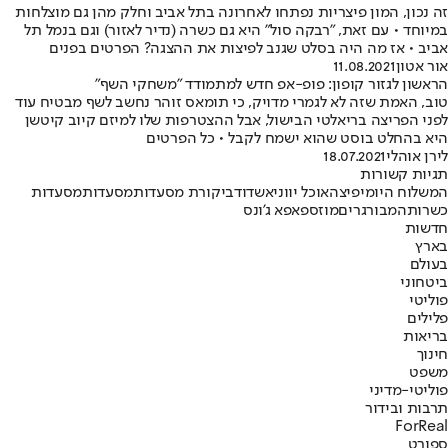
זה נכון, המון פיצריות נפתחו לאחרונה בתל אביב וחלק מהן גם מוצלחות
במיוחד • עם זאת, "רבקה סול" היא גם כשרה (נדיר לאזור) וגם בנמל תל
אביב • אז מה היה בסלט שגנב לפיצות את ההצגה? הפרטים בפנים
אור אטון
11.08.2021
הראשון לגזור קופון: פופ-אפ חדש למתמודד "משחקי השף"
טוב, האמת שזה לא לגמרי מדויק, כי תומאס זוהר נחשב לשף מבטיח עוד
לפני הפריצה בריאלטי הבישול, אבל ההצטרפות שלו למיזם קיוב קיטשן
היא בהחלט בוסט שהוא ישמח לקבל • כל הפרטים
לירן אוהלי
18.07.2021
תגיות קשורות
המשלוח היומי
פיצה
אוכל יווני
אשדוד
ביקורת מסעדות
מסעדות
מסעדות
כשרות
המבורגרים
מוזס
פאפא ג'ונס
חדשות
בארץ
בעולם
ביטחוני
פוליטי
פלילים
בריאות
חינוך
משפט
פוליטי-מדיני
תרבות ובידור
ForReal
ספורט