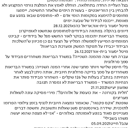
תוצאה שלילית; מומחה מזהיר: "המתווה מסוכן"
בצל העלייה החדה בתחלואה, הוחלט לאמץ את המלצת גורמי המקצוע ולא
להבחין בין הווריאנטים • בעשרת הימים שלאחר החשיפה, יימנעו
מחוסנים להימצא במקומות הומי אדם • לא-מחוסנים שבאו במגע עם
מאומת, ייכנסו לבידוד של שבעה ימים
מיטל יסעור בית-אור
,
אריאל כהנא
28.12.2021
דיונים בהקלה במתווה הבידודים למחוסנים שנחשפו לאומיקרון
במשרד הבריאות יתכנסו בבוקר לאור החשש מגל של בידודים • קבינט
המומחים המייעץ לממשלה המליץ על הצעד גם כן מכיוון ש"השלכות
הבידוד יכבידו על תפקוד המשק ומערכת הבריאות"
מיטל יסעור בית-אור
26.12.2021
עברה חצי שנה מהמנה השנייה? במשרד הבריאות משחררים מבידוד על
סמך סרולוגית
בלי חיסון שלישי ויותר מחצי שנה אחרי המנה השנייה: במשרד הבריאות
משחררים על סמך בדיקה סרולוגית חיובית, אותה ניתן לבצע לאחר
הנחיתה בנתב"ג בעלות של 126 שקלים • השחרור מבידוד סותר את
הנחיות המשרד • ממשרד הבריאות לא נמסרה תגובה
שמעון יעיש
21.11.2021
"חלית בקורונה - את כועסת על אלוהים?": מירי מסיקה עונה לשאלות
מעריצים
שופטת "אקס פקטור", שכאמור נמצאה חיובית לנגיף בזמן צילומי הפרומו
לתוכנית, שידרה באינסטגרם סשן שאלות ותשובות, וחשפה דברים
מעניינים מאוד בנוגע לאמונתה באלוהים • "אני לא מצפה שהוא יעשה
משהו בשבילי"
ענבל חייט
05.09.2021