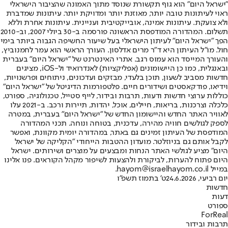
"ישראל היום" הוא גוף תקשורת שנוסד מתוך האמונה שהציבור הישראלי
ראוי לעיתונות טובה יותר, מאוזנת יותר ומדויקת יותר. עיתונות שמדברת
ולא צועקת. עיתונות אמינה, אובייקטיבית ועניינית. עיתונות אחרת וללא
תשלום. המהדורה המודפסת הראשונה פורסמה ב-30 ביולי 2007, וב-2010
הפך "ישראל היום" לעיתון הישראלי בעל שיעור החשיפה הגבוה ביותר בימי
חול. מו"ל העיתון היא ד"ר מרים אדלסון. העורך הראשי הוא עמר לחמנוביץ,
והעורך המייסד הוא עמוס רגב. אתרי האינטרנט של "ישראל היום" בעברית
ובאנגלית, כמו כן היישומונים (אפליקציות) לאנדרואיד ול-iOS, מציגים
חדשות מסביב לשעון, תוכן בלעדי, מבזקים ועדכונים, ניתוחים ופרשנויות,
וידיאו, פודקאסטים ושידורים חיים. פלטפורמות הדיגיטל של "ישראל היום"
כוללות ערוצי חדשות ודעות, תרבות ובידור, לייף סטייל, טכנולוגיה, ספורט,
כלכלה וצרכנות, בריאות, חיילים, אוכל, יהדות, תיירות ורכב. ב-2021 עלו
לאוויר האתר החדש והיישומון החדש של "ישראל היום" בעברית, במטרה
לספק לגולשים חוויה מהירה, עדכנית, בטוחה ונוחה. תכני המהדורה
המודפסת של העיתון זמינים גם באתר, במהדורה יומית מקוונת, ואפשר
לקבל אותם גם בניוזלטר. מועדון ההטבות הייחודי "הקליקה של ישראל
היום" מציע לגולשי האתר הנחות ומבצעים על מוצרים ושירותים. ישראל
היום פתוח להערות, לביקורת ולהצעות לשיפור מקהל הקוראים. פנו אלינו
במייל hayom@israelhayom.co.il.
יום רביעי, 24.6.2026
ט' בתמוז תשפ"ו
חדשות
דעות
ספורט
ForReal
תרבות ובידור