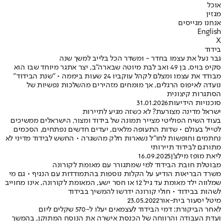
אוכל
מגזין
אנחנו מגייסים
English
X
בידוד
גבר נעל את עצמו בחדר - ומשדר הכל בלייב למשך שנה
סקיפ בויס, בן 49 ואב לבת מיוטה שבארה"ב, יצר אתגר מיוחד שבו הוא
מבודד את עצמו ומצלם לקהל עוקביו 24 שעות ביממה • "שנת הבידוד"
נועדה לאיפוס הרגלים, אך מומחים מזהירים מהשלכות נפשיות של
הסתגרות קיצונית
סוכנויות הידיעות
31.01.2026
ישראל מדינה מצורעת? לא כשזה מגיע לתיירות
בעוד השיח הפוליטי מצייר תמונה של בידוד ומצור, הישראלים ממשיכים
לטייל בעולם • שדות התעופה מלאים, יעדים חדשים נפתחים, הסכמים
נחתמים וחופשות לחו"ל נשארות חלק מהשגרה • החשש לבידוד מדיני לא
מתורגם לבידוד תיירותי
ליאת מופז מילצ'ן
16.09.2025
מבוטלת חובת הבידוד למי שמתגורר עם מאומת לקורונה
משרד הבריאות הודיע על הקלות נוספות בהתמודדות עם הנגיף • גם מי
שמלווה ילד מאומת עד גיל 12 או חסר ישע, המאומת לקורונה, אינו מחוייב
לשהות בבידוד • חולי קורונה ידרשו להמשיך בבידוד
מיטל יסעור בית-אור
23.05.2022
לאחר הביקורת: דמי הבידוד לעצמאים יעלו ל-570 שקלים ליום
ועדת העבודה והרווחה של הכנסת אישרה את הנוסח המתוקן, בהמשך