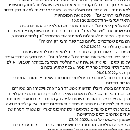
האומיקרון כבר בכל מקום - ומעטים הם אלו שהצליחו לחמוק מחשיפה
למאומתים • גל הבידודים מעלה את השאלות: מי זכאים לפיצוי בגין בידוד
ומה לגבי החיוביים? • שאלנו את המומחיות
היאלי יעקבי-הנדלסמן
10.01.2022
"בפועל אין לימודים": הכיתות פתוחות, התלמידים סגורים בבית
כפי שפורסם ב"ישראל היום": הבידודים הנרחבים משתקים את מערכת
החינוך • ההורים לא יכולים להסתיר את התסכול: "אין למידה מרחוק,
הפערים שמדברים עליהם כבר שנה וחצי רק יחמירו"
נועם (דבול) דביר
09.01.2022
משרד הבריאות בוחן: קיצור הבידוד למאומתים לחמישה ימים
בכיר במשרד אישר את הפרטים ל"ישראל היום"• כעת משך הבידוד עומד
על 10 ימים • קיימת אפשרות שההחלטה תתקבל במהלך השבוע , אולם
הדבר תלוי במידע מחקרי נוסף שצפוי להגיע בקרוב
רן רזניק
08.01.2022
פטור מבידוד למחוסנים ומחלימים ממדינות שאינן אדומות, התיירים
הזרים חוזרים
הנוחתים בארץ קיבלו הודעות ממשרד הבריאות שלפיהן הם פטורים
מחובת הבידוד עם קבלת תשובה שלילית לבדיקת הקורונה • רק לאחר
מכן הוציא המשרד הודעה רשמית לפיה רק מדובר רק בנוסעים ממדינות
כתומות, למרות שגם חוזרים ממדינות אדומות דיווחו על קבלת ההודעה •
בנוסף: תיירים מיעדים כתומים יוכלו להיכנס לארץ וכן צפויה הסרה של
יעדים אדומים רבים מהרשימה
שמעון יעיש
,
אריאל כהנא
03.01.2022
הממשלה החליטה: מחוסנים שנחשפו לחולה ישהו בבידוד עד קבלת