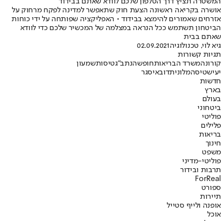
המשטרה תציץ דרך הטלפון שלכם לוודא שאתם בבידוד
אושרה בקריאה ראשונה הצעת חוק שתאפשר למדינה לפקח מרחוק על
אזרחים שאמורים להימצא בבידוד • האפליקציה שפותחה על ידי כוחות
הביטחון תשתמש ככל הנראה במצלמה של המכשיר שלכם כדי לוודא
שאתם בבית
גיא לוי, טכנולוגיה
02.09.2021
תגיות קשורות
קורונה
משרד הבריאות
חופשה
נתב"ג
טיסות
שמעון
יעיש
טיסה
מלונית
דובאי
סגר
חדשות
בארץ
בעולם
ביטחוני
פוליטי
פלילים
בריאות
חינוך
משפט
פוליטי-מדיני
תרבות ובידור
ForReal
ספורט
תיירות
אופנה ולייף סטייל
אוכל