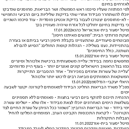
לאזרחים בחינם
לפי המתווה שעליו סיכמו ראש הממשלה ושר הבריאות, מחוסנים שנדבקו
יוכלו להשתחרר מבידוד אחרי שתי בדיקות שליליות ביום הרביעי והחמישי
• לא-מחוסנים יצטרכו לעבור בדיקת אנטיגן מוסדית • עוד סיכמו השניים
כי בדיקות בחינם יחולקו לכל אזרח שיהיה מעוניין בכך
מיטל יסעור בית-אור
,
אריאל כהנא
17.01.2022
זעקת מרותקי הבית: "מונעים מאיתנו חיסון"
מבוטחים סיעודיים, שהתעניינו בקבלת חיסון רביעי בביתם או בעזרה
בהתניידות, נענו בשלילה • הנהלות קופות החולים: "הסיוע להם לא
השתנה, כולל החיסונים"
מיטל יסעור בית-אור
13.01.2022
מחפשים נחמה בבידוד: עלייה משמעותית ברכישת אלכוהול וסיגרים
כמו בגל הראשון: הישראלים קונים ואוגרים יותר • בענף היין מדווחים:
"עלייה של עשרות אחוזים במכירות" • אחד ההסברים: התייקרות
המשקאות הממותקים מביאה רבים לרכוש יותר אלכוהול
היאלי יעקבי-הנדלסמן
13.01.2022
מנכ"ל משרד הבריאות החליט: הבידוד למאומתים לקורונה יקוצר לשבעה
ימים
ההנחיה תיכנס לתוקף ביום רביעי בחצות • מאומתים ללא תסמינים
בשלושת הימים האחרונים יוכלו לצאת מבידוד • אלו שלא - ישלימו עשרה
ימי בידוד • שר הבריאות הורוביץ: "נשמור ככל הניתן על שגרת החיים לצד
הקורונה" • לקראת התכנסות הקבינט הערב, המומחים המליצו להחיל
הגבלות התקהלות
מיטל יסעור בית-אור
11.01.2022
היעדרות, פיצויים ומקרים חריגים: המדריך המלא לעובד המבודד