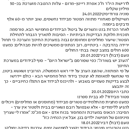
לדרישת היו"ר ח"כ אפרת רייטן-מרום • עלות ההטבה מוערכת בכ-50
מיליון שקלים
סוניה גורודיסקי
24.01.2022
השיקולים מאחורי מתווה הפטור מבידוד נחשפים, שוב יותר מ-60 אלף
נדבקים ביממה
לאחר הכרזת בנט והשרים על ביטול הבידודים מחמישי הבא, פורסמה
תוכנית חלוקת הבדיקות הביתיות • הסיבות לתאריך הנבחר לתחילת
הפטור: שיעור מחלימים ומחוסנים גבוה במערכת החינוך והערכה כי תחול
ירידה בהדבקה • בינתיים, רוב הנתונים ממשיכים להיות מבהילים: כמעט
600 חולים במצב קשה בבתי החולים
נועם (דבול) דביר
20.01.2022
"הערב יש בשורה": כפי שפורסם ב"ישראל היום" - סוף לבידודים במערכת
החינוך
על פי המתווה, שהוצג הערב על ידי ראש הממשלה, הורוביץ ושאשא ביטון,
מי שנחשף למאומת לא יצטרך בידוד החל מחמישי הבא • כולם יידרשו
לבצע בדיקות פעמיים בשבוע - ולהיכנס לבידוד אם התגלו כחיוביים • כך
זה יתבצע
כתבי היום
20.01.2022
פטור מבידוד? לא בבית ספרנו
כמעט מחצית מהתלמידים פטורים מבידוד (מחוסנים או מחלימים) ויכולים
להגיע ללימודים • אלא שבפועל רובם נשארים בבית ולפטור אין ערך •
הסיבה: הכאוס במערכת והמחסור בכוח אדם • אם מכ"ס: "אמרו לי שצריך
מינימום של חמישה ילדים בגן, אבל אין הנחיה כזו"
נועם (דבול) דביר
18.01.2022
בנט והורוביץ סיכמו: הבידוד יקוצר לחמישה ימים, ערכות בדיקה יחולקו