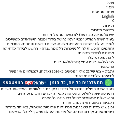
אוכל
מגזין
אנחנו מגייסים
English
X
תיירות
חדשות תיירות
ישראל מדינה מצורעת? לא כשזה מגיע לתיירות
בעוד השיח הפוליטי מצייר תמונה של בידוד ומצור, הישראלים ממשיכים
לטייל בעולם • שדות התעופה מלאים, יעדים חדשים נפתחים, הסכמים
נחתמים וחופשות לחו"ל נשארות חלק מהשגרה • החשש לבידוד מדיני לא
מתורגם לבידוד תיירותי
ליאת מופז מילצ'ן
16/9/2025, 11:57
,עודכן
16/9/2025, 11:57
0
השמעה
נתב"ג - צפי של 22 מיליון נוסעים ב-2026 (ארכיון. למצולמים אין קשר
לידיעה). צילום: יוסי זליגר
בעוד השיח הפוליטי מדבר על בידוד וביקורת בינלאומית, המציאות בשדות
התעופה שונה לחלוטין: הטיסות מלאות, יעדים חדשים נפתחים,
והישראלים ממשיכים לטייל בכל פינה על המפה.
המציאות בשטח שונה מהכותרות
נכון שיש מדינות שמביעות הסתייגות פוליטית מישראל, במיוחד בזירות
דיפלומטיות, אך רוב מוחלט של מדינות העולם ממשיך לקבל ישראלים