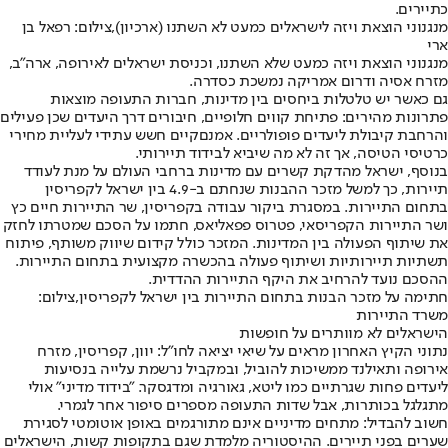
כתיירים.
מנגנוני הוצאת ויזה לישראלים כמעט לא השתנו (ארכיון),צילום: רפאל בן
ארי
מנגנוני הוצאת ויזה כמעט שלא השתנו, וכניסת ישראלים לאירופה, ארה"ב,
מזרח אסיה ודרום אמריקה נמשכת כסדרה.
גם כאשר יש טלטלות ביחסים בין מדינות, חברות התעופה מוצאות
פתרונות מהירים: פתיחת קווים חלופיים, חיבורים דרך היעדים שכן פעילים
והרחבת קיבולת ליעדים פופולריים. אמנם
קיים חשש עתידי לעליית מחירי
כרטיסי הטיסה
, אך זה לא מה שיביא לבידוד תיירותי.
בנוסף, ישראל מהדקת קשרים עם מדינות ברחבי העולם על מנת לעודד
תיירות, כך למשל מזכר ההבנות שנחתם ב-4.9 בין ישראל לקפריסין
בתחום התיירות. במסגרת ביקור עבודה בקפריסין, שר התיירות חיים כץ
ושר התיירות הקפריסאי, פטרוס פפאליאס, חתמו על הסכם שמטרתו לחזק
את שיתוף הפעולה בין המדינות. המזכר כולל קידום שיווק משותף, פיתוח
תשתיות תיירותיות ושיתוף פעולה בהכשרה מקצועית בתחום התיירות.
ההסכם נועד להרחיב את היקף התיירות ההדדית.
חתימה על מזכר הבנות בתחום התיירות בין ישראל לקפריסין,צילום:
משרד התיירות
הישראלים לא מוותרים על חופשות
נתוני הקיץ האחרון מראים על שיאי יציאה לחו"ל: יוון, קפריסין, מזרח
אירופה ותאילנד ממשיכות להוביל, ובמקביל נרשמת עלייה בנסיעות
ליעדים פחות שגרתיים כמו ליטא, גאורגיה ומדגסקר. "בידוד מדיני" אולי
מתגלגל בכותרות, אבל שדות התעופה מספרים סיפור אחר לגמרי.
חשוב להבדיל: מתחים מדיניים אינם מתורגמים באופן אוטומטי לסגירת
שערים בפני תיירים. ההיסטוריה מלמדת שגם בתקופות קשות, הישראלים