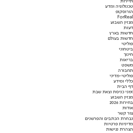
תיירות
טכנולוגיה ומדע
הורוסקופ
ForReal
מגזין השבוע
דעות
חדשות בארץ
חדשות בעולם
פוליטי
ביטחוני
חינוך
בריאות
משפט
תחבורה
פוליטי-מדיני
כללי ומידע
דף הבית
זמני כניסת וצאת שבת
מגזין השבוע
בחירות 2026
אודות
צור קשר
נבחרת הכתבים והפרשנים
מדיניות פרטיות
הצהרת נגישות