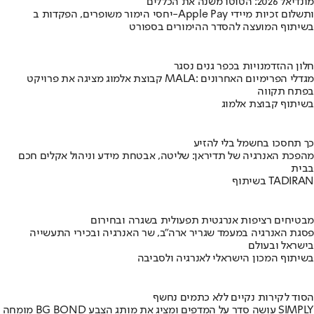
מונדיאל 2026: הטוטו משנה את הכללים
יחסי הימור משופרים, הפקדות ב-Apple Pay ותשלום זכיות מיידי
בשיתוף המועצה להסדר ההימורים בספורט
חלון ההזדמנויות בכפר גנים נסגר
קבוצת אלמוג מציגה את פרויקט MALA: מגדלי הפרימיום האחרונים
בפתח תקווה
בשיתוף קבוצת אלמוג
כך תחסכו בחשמל בלי להזיע
מהפכת האנרגיה של תדיראן: שליטה, אבטחת מידע וניהול אקלים חכם
בבית
בשיתוף TADIRAN
מבטיחים רציפות אנרגטית תפעולית בשגרה ובחירום
פסגת האנרגיה במעמד שגריר ארה"ב, שר האנרגיה ובכירי התעשייה
בישראל ובעולם
בשיתוף המכון הישראלי לאנרגיה ולסביבה
הסוד לקירות נקיים ללא כתמים נחשף
מומחה BG BOND עושה סדר על המדפים ומציג את מותג הצבע SIMPLY