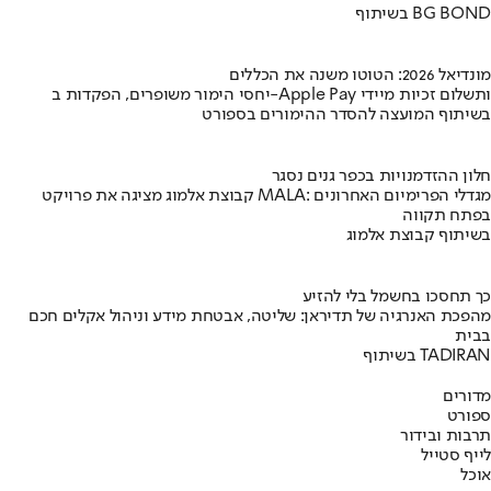
בשיתוף BG BOND
מונדיאל 2026: הטוטו משנה את הכללים
יחסי הימור משופרים, הפקדות ב-Apple Pay ותשלום זכיות מיידי
בשיתוף המועצה להסדר ההימורים בספורט
חלון ההזדמנויות בכפר גנים נסגר
קבוצת אלמוג מציגה את פרויקט MALA: מגדלי הפרימיום האחרונים
בפתח תקווה
בשיתוף קבוצת אלמוג
כך תחסכו בחשמל בלי להזיע
מהפכת האנרגיה של תדיראן: שליטה, אבטחת מידע וניהול אקלים חכם
בבית
בשיתוף TADIRAN
מדורים
ספורט
תרבות ובידור
לייף סטייל
אוכל