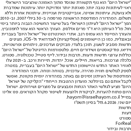
"ישראל היום" הוא גוף תקשורת שנוסד מתוך האמונה שהציבור הישראלי
ראוי לעיתונות טובה יותר, מאוזנת יותר ומדויקת יותר. עיתונות שמדברת
ולא צועקת. עיתונות אמינה, אובייקטיבית ועניינית. עיתונות אחרת וללא
תשלום. המהדורה המודפסת הראשונה פורסמה ב-30 ביולי 2007, וב-2010
הפך "ישראל היום" לעיתון הישראלי בעל שיעור החשיפה הגבוה ביותר בימי
חול. מו"ל העיתון היא ד"ר מרים אדלסון. העורך הראשי הוא עמר לחמנוביץ,
והעורך המייסד הוא עמוס רגב. אתרי האינטרנט של "ישראל היום" בעברית
ובאנגלית, כמו כן היישומונים (אפליקציות) לאנדרואיד ול-iOS, מציגים
חדשות מסביב לשעון, תוכן בלעדי, מבזקים ועדכונים, ניתוחים ופרשנויות,
וידיאו, פודקאסטים ושידורים חיים. פלטפורמות הדיגיטל של "ישראל היום"
כוללות ערוצי חדשות ודעות, תרבות ובידור, לייף סטייל, טכנולוגיה, ספורט,
כלכלה וצרכנות, בריאות, חיילים, אוכל, יהדות, תיירות ורכב. ב-2021 עלו
לאוויר האתר החדש והיישומון החדש של "ישראל היום" בעברית, במטרה
לספק לגולשים חוויה מהירה, עדכנית, בטוחה ונוחה. תכני המהדורה
המודפסת של העיתון זמינים גם באתר, במהדורה יומית מקוונת, ואפשר
לקבל אותם גם בניוזלטר. מועדון ההטבות הייחודי "הקליקה של ישראל
היום" מציע לגולשי האתר הנחות ומבצעים על מוצרים ושירותים. ישראל
היום פתוח להערות, לביקורת ולהצעות לשיפור מקהל הקוראים. פנו אלינו
במייל hayom@israelhayom.co.il.
יום שני, 15.6.2026
ל' בסיון תשפ"ו
חדשות
דעות
ספורט
ForReal
תרבות ובידור