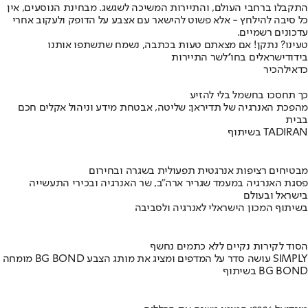
התקבלו ברחבי העולם, והתיירות המשיכה לשגשג. מבחינת הנוסעים, אין
כל סיבה להילחץ - אלא פשוט להישאר עם אצבע על הדופק ולעקוב אחרי
עדכונים רשמיים.
טעינו? נתקן! אם מצאתם טעות בכתבה, נשמח שתשתפו אותנו
בידוד
ישראלים בחו''ל
שר התיירות
כדאי
להכיר
כך תחסכו בחשמל בלי להזיע
מהפכת האנרגיה של תדיראן: שליטה, אבטחת מידע וניהול אקלים חכם
בבית
בשיתוף TADIRAN
מבטיחים רציפות אנרגטית תפעולית בשגרה ובחירום
פסגת האנרגיה במעמד שגריר ארה"ב, שר האנרגיה ובכירי התעשייה
בישראל ובעולם
בשיתוף המכון הישראלי לאנרגיה ולסביבה
הסוד לקירות נקיים ללא כתמים נחשף
מומחה BG BOND עושה סדר על המדפים ומציג את מותג הצבע SIMPLY
בשיתוף BG BOND