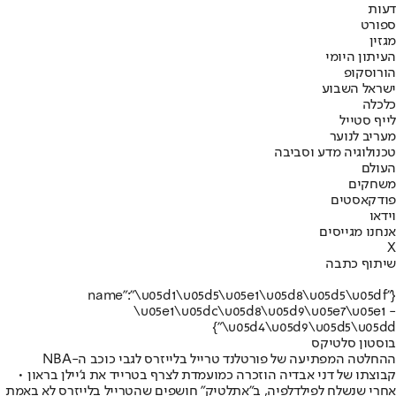
דעות
ספורט
מגזין
העיתון היומי
הורוסקופ
ישראל השבוע
כלכלה
לייף סטייל
מעריב לנוער
טכנולוגיה מדע וסביבה
העולם
משחקים
פודקאסטים
וידאו
אנחנו מגייסים
X
שיתוף כתבה
{"name":"\u05d1\u05d5\u05e1\u05d8\u05d5\u05df
\u05e1\u05dc\u05d8\u05d9\u05e7\u05e1 -
\u05d4\u05d9\u05d5\u05dd"}
בוסטון סלטיקס
ההחלטה המפתיעה של פורטלנד טרייל בלייזרס לגבי כוכב ה-NBA
קבוצתו של דני אבדיה הוזכרה כמועמדת לצרף בטרייד את ג'יילן בראון •
אחרי שנשלח לפילדלפיה, ב"אתלטיק" חושפים שהטרייל בלייזרס לא באמת