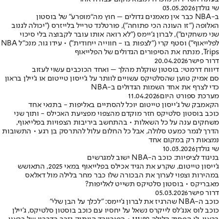
שי גולדן
03.05.2026
ב-NBA כבר אין מאמנים גדולים – חוץ מה“מופרע” של בוסטון
האלופה ("זו העונה הכי פתוחה"), פורטלנד טרייל בלייזרס ("יכולה לגנוב
שני משחקים"), לברון ג'יימס ("לא רואה אותו עובר לקבוצה בלי סיכוי
לפלייאוף") וסטף קרי ("לצפות בו - חווייה ייחודית") • עידו גור, מנכ"ל NBA
Trips, מנתח את הסיפורים הגדולים של הפלייאוף
דרור פישר
20.04.2026
דיווח דרמטי: בוסטון שוקלת מהלך – ואחד הכוכבים עשוי לעזוב
סם אמיק טוען שהסלטיקס עשויים לוותר על ג'ייסון טייטום או ג'יילן בראון
כדי לצרף את אחד השמות הגדולים ב-NBA
מערכת ספורט היום
11.04.2026
הקאמבק של ג'ייסון טייטום יוכל להסתיים באליפות - בתנאי אחד
כוכב בוסטון סלטיקס חזר מוקדם מהצפוי מפציעת האכילס - ותוך שני
משחקים ענה על כל השאלות • בהתחשב ביריבות הצפויות בפלייאוף,
הדרך לגמר כמעט סלולה, אבל כל החלום עלול להתרסק בן רגע • התשובות
נמצאות רק במקום אחד
שי גולדן
10.03.2026
בניגוד לציפיות: כוכב ה-NBA ישוב למגרשים
ג'ייסון טייטום, שקרע את הגיד אכילס בפלייאוף במאי 2025, התאושש
במהירות וצפוי לערוך את הבכורה שלו כבר מחר בלילה מול דאלאס
מאבריקס • בוסטון סלטיקס תשייט לאליפות?
דרור פישר
05.03.2026
כוכב ה-NBA שהרגיז את לברון ג'יימס: "לכלך על הבן שלי"
כוכב לוס אנג'לס לייקרס נשאל על יחסיו עם כוכב בוסטון סלטיקס, ג'יילן