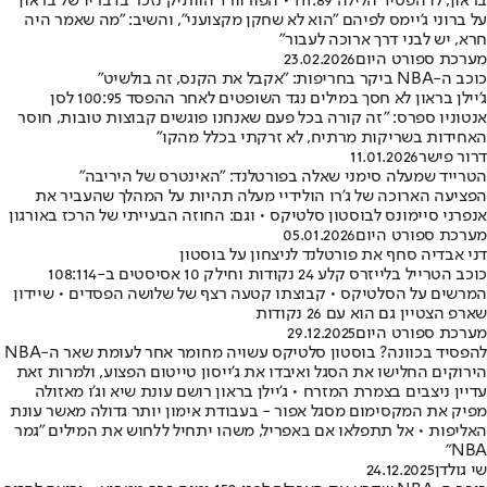
בראון, לו הפסיד הלילה 111:89 • הפורוורד הוותיק נזכר בדבריו של בראון
על ברוני ג'יימס לפיהם "הוא לא שחקן מקצועני", והשיב: "מה שאמר היה
חרא, יש לבני דרך ארוכה לעבור"
מערכת ספורט היום
23.02.2026
כוכב ה-NBA ביקר בחריפות: "אקבל את הקנס, זה בולשיט"
ג'יילן בראון לא חסך במילים נגד השופטים לאחר ההפסד 100:95 לסן
אנטוניו ספרס: "זה קורה בכל פעם שאנחנו פוגשים קבוצות טובות, חוסר
האחידות בשריקות מרתיח, לא זרקתי בכלל מהקו"
דרור פישר
11.01.2026
הטרייד שמעלה סימני שאלה בפורטלנד: "האינטרס של היריבה"
הפציעה הארוכה של ג'רו הולידיי מעלה תהיות על המהלך שהעביר את
אנפרני סיימונס לבוסטון סלטיקס • וגם: החוזה הבעייתי של הרכז באורגון
מערכת ספורט היום
05.01.2026
דני אבדיה סחף את פורטלנד לניצחון על בוסטון
כוכב הטרייל בלייזרס קלע 24 נקודות וחילק 10 אסיסטים ב-108:114
המרשים על הסלטיקס • קבוצתו קטעה רצף של שלושה הפסדים • שיידון
שארפ הצטיין גם הוא עם 26 נקודות
מערכת ספורט היום
29.12.2025
להפסיד בכוונה? בוסטון סלטיקס עשויה מחומר אחר לעומת שאר ה-NBA
הירוקים החלישו את הסגל ואיבדו את ג'ייסון טייטום הפצוע, ולמרות זאת
עדיין ניצבים בצמרת המזרח • ג'יילן בראון רושם עונת שיא וג'ו מאזולה
מפיק את המקסימום מסגל אפור - בעבודת אימון יותר גדולה מאשר עונת
האליפות • אל תתפלאו אם באפריל, משהו יתחיל ללחוש את המילים "גמר
NBA"
שי גולדן
24.12.2025