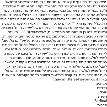
"ישראל היום" הוא גוף תקשורת שנוסד מתוך האמונה שהציבור הישראלי
ראוי לעיתונות טובה יותר, מאוזנת יותר ומדויקת יותר. עיתונות שמדברת
ולא צועקת. עיתונות אמינה, אובייקטיבית ועניינית. עיתונות אחרת וללא
תשלום. המהדורה המודפסת הראשונה פורסמה ב-30 ביולי 2007, וב-2010
הפך "ישראל היום" לעיתון הישראלי בעל שיעור החשיפה הגבוה ביותר בימי
חול. מו"ל העיתון היא ד"ר מרים אדלסון. העורך הראשי הוא עמר לחמנוביץ,
והעורך המייסד הוא עמוס רגב. אתרי האינטרנט של "ישראל היום" בעברית
ובאנגלית, כמו כן היישומונים (אפליקציות) לאנדרואיד ול-iOS, מציגים
חדשות מסביב לשעון, תוכן בלעדי, מבזקים ועדכונים, ניתוחים ופרשנויות,
וידיאו, פודקאסטים ושידורים חיים. פלטפורמות הדיגיטל של "ישראל היום"
כוללות ערוצי חדשות ודעות, תרבות ובידור, לייף סטייל, טכנולוגיה, ספורט,
כלכלה וצרכנות, בריאות, חיילים, אוכל, יהדות, תיירות ורכב. ב-2021 עלו
לאוויר האתר החדש והיישומון החדש של "ישראל היום" בעברית, במטרה
לספק לגולשים חוויה מהירה, עדכנית, בטוחה ונוחה. תכני המהדורה
המודפסת של העיתון זמינים גם באתר, במהדורה יומית מקוונת, ואפשר
לקבל אותם גם בניוזלטר. מועדון ההטבות הייחודי "הקליקה של ישראל
היום" מציע לגולשי האתר הנחות ומבצעים על מוצרים ושירותים. ישראל
היום פתוח להערות, לביקורת ולהצעות לשיפור מקהל הקוראים. פנו אלינו
במייל hayom@israelhayom.co.il.
מבזקים
חדשות
אוכל
תשחץ
ForReal
תרבות