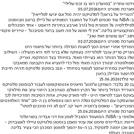
רדפו אחריו: "במועדון ראו בו נכס שלילי"
מערכת ספורט היום
05.07.2026
"הטרייד על בראון? לסלטיקס יהיה מזל אם יגיעו לפלייאין"
ב-NBA עוד מנסים לעכל על המעבר המפתיע של ג'יילן בראון מבוסטון
לפילדלפיה 76' תמורת פול ג'ורג' וארבע בחירות דראפט • אחד המנהלים
המקצועיים בליגה: "אין לי מושג על מה חשב בראד סטיבנס" • טייריס מקסי
חגג: "הם עושים זאת שוב"
מערכת ספורט היום
02.07.2026
המרדף אחרי יאניס הפך לטעות הגדולה ביותר של מיאמי היט
הגריק פריק עובר לפלורידה בעסקה שלא ברור למי היא מועילה • השילוב
שלו בסגל הנותר הוא בעייתי מאוד, במיוחד בצד ההתקפי, ואריק
ספולסטרה יצטרך הרבה מאוד מזל כדי להוציא את הקבוצה ממאבקי
הפלייאין במזרח שהפך לצפוף במיוחד • וגם: בוסטון סלטיקס תהיה חייבת
להיפטר מג'יילן בראון
שי גולדן
23.06.2026
בן 20 בלבד: השחקן ש"מנע" מיאניס אנטטוקומפו לעבור לבוסטון סלטיקס
הטרייד הגדול ביותר של הקיץ הושלם, כשהכוכב היווני עזב את מילווקי
באקס ועבר למיאמי היט • לפי מארק שטיין, אחת הסיבות המרכזיות לכך
שהעסקה עם הסלטיקס נפלה היא הוגו גונסאלס בן ה-20: "אחד האלמנטים
המכריעים" • שאמס צ'ראניה יישר קו: "הם לא היו מוכנים לוותר"
מערכת ספורט היום
23.06.2026
אלמוני ב-NBA: המועמד המוביל לאמן את דני אבדיה בפורטלנד
דיווח: הבלייזרס סימנו את עוזר מאמן בוסטון סלטיקס טיילר לאשברוק •
אם אכן ימונה לתפקיד, בן ה-34 יהפוך למאמן המכהן הכי צעיר בליגה
הטובה בעולם