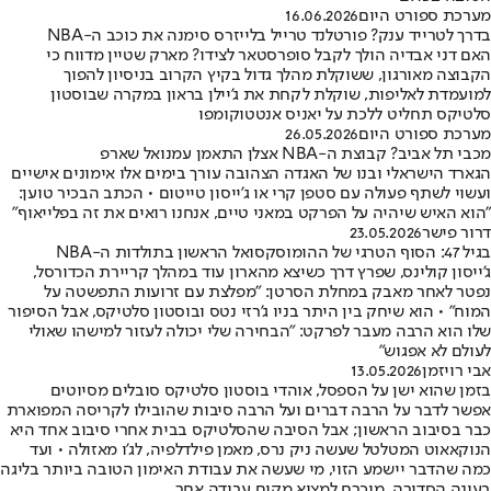
מערכת ספורט היום
16.06.2026
בדרך לטרייד ענק? פורטלנד טרייל בלייזרס סימנה את כוכב ה-NBA
האם דני אבדיה הולך לקבל סופרסטאר לצידו? מארק שטיין מדווח כי
הקבוצה מאורגון, ששוקלת מהלך גדול בקיץ הקרוב בניסיון להפוך
למועמדת לאליפות, שוקלת לקחת את ג'יילן בראון במקרה שבוסטון
סלטיקס תחליט ללכת על יאניס אנטטוקומפו
מערכת ספורט היום
26.05.2026
מכבי תל אביב? קבוצת ה-NBA אצלן התאמן עמנואל שארפ
הגארד הישראלי ובנו של האגדה הצהובה עורך בימים אלו אימונים אישיים
ועשוי לשתף פעולה עם סטפן קרי או ג'ייסון טייטום • הכתב הבכיר טוען:
"הוא האיש שיהיה על הפרקט במאני טיים, אנחנו רואים את זה בפלייאוף"
דרור פישר
23.05.2026
בגיל 47: הסוף הטרגי של ההומוסקסואל הראשון בתולדות ה-NBA
ג'ייסון קולינס, שפרץ דרך כשיצא מהארון עוד במהלך קריירת הכדורסל,
נפטר לאחר מאבק במחלת הסרטן: "מפלצת עם זרועות התפשטה על
המוח" • הוא שיחק בין היתר בניו ג'רזי נטס ובוסטון סלטיקס, אבל הסיפור
שלו הוא הרבה מעבר לפרקט: "הבחירה שלי יכולה לעזור למישהו שאולי
לעולם לא אפגוש"
אבי רויזמן
13.05.2026
בזמן שהוא ישן על הספסל, אוהדי בוסטון סלטיקס סובלים מסיוטים
אפשר לדבר על הרבה דברים ועל הרבה סיבות שהובילו לקריסה המפוארת
כבר בסיבוב הראשון; אבל הסיבה שהסלטיקס בבית אחרי סיבוב אחד היא
הנוקאאוט המטלטל שעשה ניק נרס, מאמן פילדלפיה, לג'ו מאזולה • ועד
כמה שהדבר יישמע הזוי, מי שעשה את עבודת האימון הטובה ביותר בליגה
בעונה הסדירה, מוכרח למצוא מקום עבודה אחר