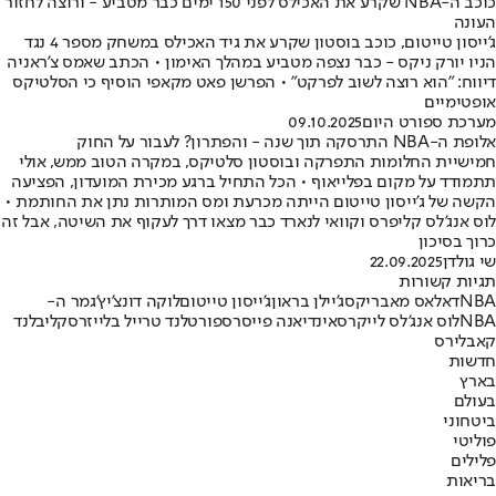
כוכב ה-NBA שקרע את האכילס לפני 150 ימים כבר מטביע - ורוצה לחזור
העונה
ג'ייסון טייטום, כוכב בוסטון שקרע את גיד האכילס במשחק מספר 4 נגד
הניו יורק ניקס - כבר נצפה מטביע במהלך האימון • הכתב שאמס צ'ראניה
דיווח: "הוא רוצה לשוב לפרקט" • הפרשן פאט מקאפי הוסיף כי הסלטיקס
אופטימיים
מערכת ספורט היום
09.10.2025
אלופת ה-NBA התרסקה תוך שנה - והפתרון? לעבור על החוק
חמישיית החלומות התפרקה ובוסטון סלטיקס, במקרה הטוב ממש, אולי
תתמודד על מקום בפלייאוף • הכל התחיל ברגע מכירת המועדון, הפציעה
הקשה של ג'ייסון טייטום הייתה מכרעת ומס המותרות נתן את החותמת •
לוס אנג'לס קליפרס וקוואי לנארד כבר מצאו דרך לעקוף את השיטה, אבל זה
כרוך בסיכון
שי גולדן
22.09.2025
תגיות קשורות
NBA
דאלאס מאבריקס
ג'יילן בראון
ג'ייסון טייטום
לוקה דונצ'יץ'
גמר ה-
NBA
לוס אנג'לס לייקרס
אינדיאנה פייסרס
פורטלנד טרייל בלייזרס
קליבלנד
קאבלירס
חדשות
בארץ
בעולם
ביטחוני
פוליטי
פלילים
בריאות