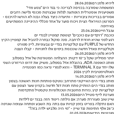
ליהיא גלמן רם
28.06.2026
המשפחה שסורבה בכניסה לבריכה כי בגד הים "צנוע מדי"
משפיענית אוסטרלית הופתעה לגלות שבצרפת מכנסי גלישה רחבים
אסורים בבריכות ציבוריות - ותיעדה כיצד בעלה ובנה לא הורשו להיכנס •
הסרטון הוויראלי הצית ויכוח סוער על אחד מכללי ההיגיינה המפתיעים
באירופה
ענבל חייט
23.06.2026
כוכבת "רוקדים עם כוכבים" קוטפת קמפיין לבגדי ים
רגע לפני שהיא חוזרת לרחבה, סנה סוקול נבחרה להוביל את קמפיין הקיץ
החדש של PURPLE עם קולקציות בגדי ים צבעוניות, ליין ספורט
וקולקציית פאדל חדשה שנכנסת בימים אלו לחנויות • קבלו הצצה
ליהיא גלמן רם
26.05.2026
יותר ממיליון שקל ב־10 דקות: ההצלחה המטורפת של אדל בספלוב
מותג האופנה ADA, בהובלת אדל בספלוב, משיק את דרופ הריזורט השני
שלו יחד עם TERMINAL X - והוא לגמרי נראה כמו הפנטזיה
האולטימטיבית לקיץ 2026
ליהיא גלמן רם
14.05.2026
מותג בגדי הים האייקוני מתרחב: גוטקס פותחת חנות ראשונה בצפון
מותג בגדי הים הוותיק פתח חנות דגל חדשה בקניון שער הצפון עם
קולקציות קיץ, גזרות מחטבות וטכנולוגיות טקסטיל מתקדמות
מערכת לייף סטייל היום
13.05.2026
שיין שוב מעוררת סערה: אם גילתה ריפוד חזה בבגד ים לילדות
האם נתקלה בפריט בזמן קניות עם בתה בת השבע ופתחה עצומה שגרפה
כ־26 אלף חתימות נגד שיין • "מי היה מלביש ילדה בזה?"
סוכנויות הידיעות
01.05.2026