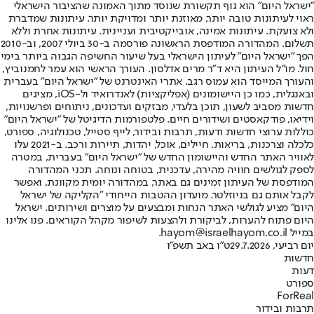
"ישראל היום" הוא גוף תקשורת שנוסד מתוך האמונה שהציבור הישראלי
ראוי לעיתונות טובה יותר, מאוזנת יותר ומדויקת יותר. עיתונות שמדברת
ולא צועקת. עיתונות אמינה, אובייקטיבית ועניינית. עיתונות אחרת וללא
תשלום. המהדורה המודפסת הראשונה פורסמה ב-30 ביולי 2007, וב-2010
הפך "ישראל היום" לעיתון הישראלי בעל שיעור החשיפה הגבוה ביותר בימי
חול. מו"ל העיתון היא ד"ר מרים אדלסון. העורך הראשי הוא עמר לחמנוביץ,
והעורך המייסד הוא עמוס רגב. אתרי האינטרנט של "ישראל היום" בעברית
ובאנגלית, כמו כן היישומונים (אפליקציות) לאנדרואיד ול-iOS, מציגים
חדשות מסביב לשעון, תוכן בלעדי, מבזקים ועדכונים, ניתוחים ופרשנויות,
וידיאו, פודקאסטים ושידורים חיים. פלטפורמות הדיגיטל של "ישראל היום"
כוללות ערוצי חדשות ודעות, תרבות ובידור, לייף סטייל, טכנולוגיה, ספורט,
כלכלה וצרכנות, בריאות, חיילים, אוכל, יהדות, תיירות ורכב. ב-2021 עלו
לאוויר האתר החדש והיישומון החדש של "ישראל היום" בעברית, במטרה
לספק לגולשים חוויה מהירה, עדכנית, בטוחה ונוחה. תכני המהדורה
המודפסת של העיתון זמינים גם באתר, במהדורה יומית מקוונת, ואפשר
לקבל אותם גם בניוזלטר. מועדון ההטבות הייחודי "הקליקה של ישראל
היום" מציע לגולשי האתר הנחות ומבצעים על מוצרים ושירותים. ישראל
היום פתוח להערות, לביקורת ולהצעות לשיפור מקהל הקוראים. פנו אלינו
במייל hayom@israelhayom.co.il.
יום רביעי, 29.7.2026
ט"ו באב תשפ"ו
חדשות
דעות
ספורט
ForReal
תרבות ובידור