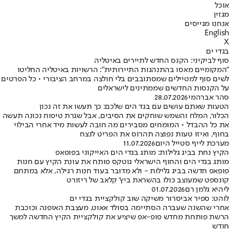
אוכל
מגזין
אנחנו מגייסים
English
X
בגדי ים
סוף לביקיני: הקנס החדש לתיירים באיטליה
"המקומיים מאסו בהתנהגות התיירותית": הרשויות באיטליה החליטו
לשים סוף למטיילים שמסתובבים בלי חולצה במרחב הציבורי • כל הפרטים
על הקנסות החדשים שממתינים לישראלים
סהר אברהמי
28.07.2026
הטעות שאתם עושים עם בגד הים שלכם: כך תעשו את זה נכון
הכלור, המלח והשמש שוחקים את הסיבים, אבל שגרת טיפוח נכונה תעשה
את כל ההבדל • המומחים מסבירים מה חובה לעשות מיד אחרי הבילוי
בחוף, ואיזו טעות נפוצה תהרוס את הפריט לנצח
מערכת לייף סטייל היום
11.07.2026
הקיץ נחת בביג גלילות: מותג בגדי הים האייקוני בפופאפ
מותג בגדי הים והחוף הישראלי גוטקס פותח את עונת הקיץ עם חנות
פופאפ חדשה בביג גלילות - ולא מדובר בעוד חנות רגילה, אלא במתחם
קונספט שמעוצב כולו בהשראת ביץ’ קלאב של ריזורט
ליהיא גלמן רם
01.07.2026
לוהט: ספיר אביסרור משיקה שוב קולקציית בגדי ים
אחרי שהשנה שעברה הסתיימה בסולד אאוט, מעצבת האופנה וכוכבת
הרשת פותחת מחדש פופ-אפ שיציע את קולקציית הקיץ החדשה למשך
חודש