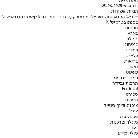
הישראלית
דור גבאי
23.04.2025
תגיות קשורות
ישראל היום
אופנה
נטע אלחמיסטר
קיץ
בגד ים
עומר נודלמן
איטליה
רנואר
אדל
בספלוב
טרמינל X
חדשות
בארץ
בעולם
ביטחוני
פוליטי
פלילים
בריאות
חינוך
משפט
פוליטי-מדיני
תרבות ובידור
ForReal
ספורט
תיירות
אופנה ולייף סטייל
אוכל
טכנולוגיה
כלכלה וצרכנות
דעות
כללי ומידע