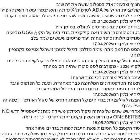
חצוף וצבעוני: אדל בספלוב עושה את זה שוב
קולקציית הקיץ של ADA לטרמינל X נחתה והיא לגמרי עושה חשק לקפוץ
לים • לפי מה שראינו, עושה רושם שהדרופ יהיה סולד-אאוט מאוד בקרוב
ליהיא גלמן רם
20.04.2026
בגד ים וסנדלים: 5 פריטים לסופ"ש בסימן קיץ
בטוונטיפורסבן השיקו את קולקציית בגדי הים של הקיץ, UGG מביאים
סנדלים קלות וסופר נוחות ועוד פריטים שעושים שמח בלב
ליהיא גלמן רם
17.04.2026
הסט התחמם מהר: עומר נודלמן, דניאל ליטמן וישראל אטיאס בקמפיין
לוהט
הטריו של קסטרו החליף את הבגדים לטובת צילומי קולקציית בגדי הים
לקיץ 2026 • מקורבים לסט סיפרו שהיה חם במיוחד
ליהיא גלמן רם
13.04.2026
עינב בובליל מורידה הכי נמוך שראינו
תאונת הטרקטורונים המלחיצה כבר מאחוריה, וכעת כל הפוקוס עובר
לדבר החשוב באמת - תצוגת בגדי הים של המשפיענית
ליהיא גלמן רם
17.02.2026
הצצה לקולקציית בגדי הים של המותג החדש של ניקול ראידמן - וכמה זה
יעלה לכן?
אחרי שש שנים של פיתוח ניקול ראידמן משיקה מותג לייפסטייל חדש NO
ONE BETTER עם דרופ ראשון בקטגוריית ריזורט • כך זה נראה
ליהיא גלמן רם
18.05.2025
סוד הקסם: כל הסיבות שאת חייבת לפחות בגד ים שחור אחד
בגד ים שחור הוא הרבה יותר מברירת מחדל, הוא כמו שמלה שחורה קטנה,
רק עם יותר אמירה • הוא לא תלוי טרנד, לא מושפע מהדפסים מתחלפים