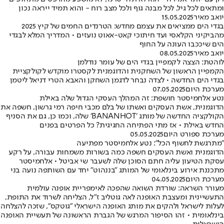
ומתאים לכל גיל, לכל מבנה גוף ולכל מצב רוח - והוא תמיד ייראה נכון
יואב מאיר
15.05.2025
בגדי הים ממציאים את עצמם מחדש: הטרנדים החמים של קיץ 2025
מהביקיני הקלאסי ועד חיתוכי קאט-אאוט נועזים • המדריך המלא לבגדי
הים שיככבו העונה על החוף
יואב מאיר
08.05.2025
לוהטת: הצצה לקמפיין בגדי הים של עומר נודלמן
הקמפיין הראשון של השחקנית והדוגמנית לקסטרו מוקדש לקולקציית
בגדי הים החדשה • לצדה נבחר לדגמן השחקן והאבא הטרי דניאל ליטמן
מערכת היום
07.05.2025
נטע אלחמיסטר חושפת: זה המהלך העסקי הגדול שלה באילת
הדוגמנית, אשת העסקים ואשתו של בלם מכבי חיפה רמי גרשון, חשפה את
הקולקציה החדשה של מותג ׳BANANHOT׳ שלה, וכמו כן, גם את הסניף
החדש באילת • אז מתי הפתיחה החגיגית? כל הפרטים בפנים
מערכת ספורט היום
05.05.2025
"מתרגשת לחשוף הכל": נטע אלחמיסטר מפתיעה
הדוגמנית ואשת העסקים חשפה כמה בשורות משמחות עבורה, על רקע
עסקת הטיעון עליה חתם הסוכן שלה לשעבר שי אביטל • אלחמיסטר
מתכננת אירוע בינלאומי של המותג "בננהוט" יחד עם השותפה נועה בני
מערכת היום
04.05.2025
מעורר השראה: שורדת השואה שהפכה לאימפריית אופנה עולמית
התעשיינית ומעצבת האופנה לאה גוטליב ז"ל, הצליחה לשרוד את התופת,
לעלות לישראל ולהקים את מותג האופנה הישראלי "גוטקס", שזכה להצלחה
בינלאומית • זהו הסיפור המרגש של הגברת הראשונה של תעשיית האופנה