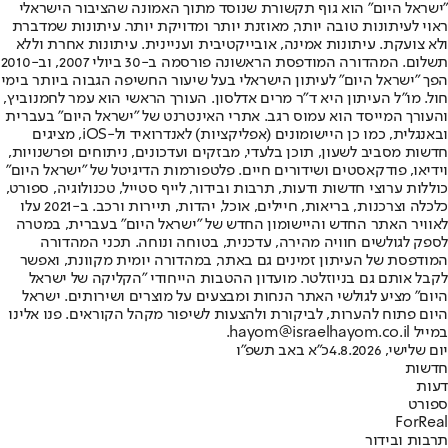
"ישראל היום" הוא גוף תקשורת שנוסד מתוך האמונה שהציבור הישראלי
ראוי לעיתונות טובה יותר, מאוזנת יותר ומדויקת יותר. עיתונות שמדברת
ולא צועקת. עיתונות אמינה, אובייקטיבית ועניינית. עיתונות אחרת וללא
תשלום. המהדורה המודפסת הראשונה פורסמה ב-30 ביולי 2007, וב-2010
הפך "ישראל היום" לעיתון הישראלי בעל שיעור החשיפה הגבוה ביותר בימי
חול. מו"ל העיתון היא ד"ר מרים אדלסון. העורך הראשי הוא עמר לחמנוביץ,
והעורך המייסד הוא עמוס רגב. אתרי האינטרנט של "ישראל היום" בעברית
ובאנגלית, כמו כן היישומונים (אפליקציות) לאנדרואיד ול-iOS, מציגים
חדשות מסביב לשעון, תוכן בלעדי, מבזקים ועדכונים, ניתוחים ופרשנויות,
וידיאו, פודקאסטים ושידורים חיים. פלטפורמות הדיגיטל של "ישראל היום"
כוללות ערוצי חדשות ודעות, תרבות ובידור, לייף סטייל, טכנולוגיה, ספורט,
כלכלה וצרכנות, בריאות, חיילים, אוכל, יהדות, תיירות ורכב. ב-2021 עלו
לאוויר האתר החדש והיישומון החדש של "ישראל היום" בעברית, במטרה
לספק לגולשים חוויה מהירה, עדכנית, בטוחה ונוחה. תכני המהדורה
המודפסת של העיתון זמינים גם באתר, במהדורה יומית מקוונת, ואפשר
לקבל אותם גם בניוזלטר. מועדון ההטבות הייחודי "הקליקה של ישראל
היום" מציע לגולשי האתר הנחות ומבצעים על מוצרים ושירותים. ישראל
היום פתוח להערות, לביקורת ולהצעות לשיפור מקהל הקוראים. פנו אלינו
במייל hayom@israelhayom.co.il.
יום שלישי, 4.8.2026
כ"א באב תשפ"ו
חדשות
דעות
ספורט
ForReal
תרבות ובידור