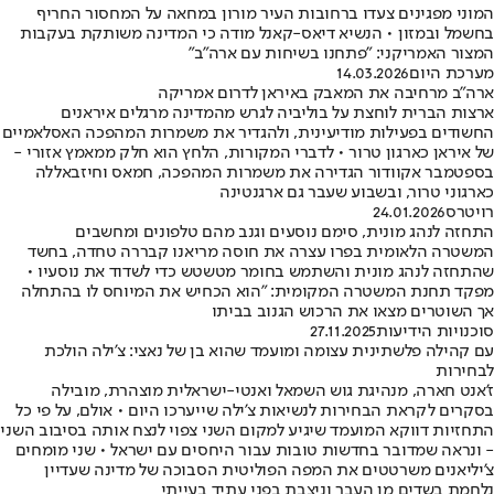
המוני מפגינים צעדו ברחובות העיר מורון במחאה על המחסור החריף
בחשמל ובמזון • הנשיא דיאס-קאנל מודה כי המדינה משותקת בעקבות
המצור האמריקני: "פתחנו בשיחות עם ארה"ב"
מערכת היום
14.03.2026
ארה"ב מרחיבה את המאבק באיראן לדרום אמריקה
ארצות הברית לוחצת על בוליביה לגרש מהמדינה מרגלים איראנים
החשודים בפעילות מודיעינית, ולהגדיר את משמרות המהפכה האסלאמיים
של איראן כארגון טרור • לדברי המקורות, הלחץ הוא חלק ממאמץ אזורי -
בספטמבר אקוודור הגדירה את משמרות המהפכה, חמאס וחיזבאללה
כארגוני טרור, ובשבוע שעבר גם ארגנטינה
רויטרס
24.01.2026
התחזה לנהג מונית, סימם נוסעים וגנב מהם טלפונים ומחשבים
המשטרה הלאומית בפרו עצרה את חוסה מריאנו קבררה טחדה, בחשד
שהתחזה לנהג מונית והשתמש בחומר מטשטש כדי לשדוד את נוסעיו •
מפקד תחנת המשטרה המקומית: "הוא הכחיש את המיוחס לו בהתחלה
אך השוטרים מצאו את הרכוש הגנוב בביתו
סוכנויות הידיעות
27.11.2025
עם קהילה פלשתינית עצומה ומועמד שהוא בן של נאצי: צ'ילה הולכת
לבחירות
ז'אנט חארה, מנהיגת גוש השמאל ואנטי-ישראלית מוצהרת, מובילה
בסקרים לקראת הבחירות לנשיאות צ'ילה שייערכו היום • אולם, על פי כל
התחזיות דווקא המועמד שיגיע למקום השני צפוי לנצח אותה בסיבוב השני
- ונראה שמדובר בחדשות טובות עבור היחסים עם ישראל • שני מומחים
צ'יליאנים משרטטים את המפה הפוליטית הסבוכה של מדינה שעדיין
נלחמת בשדים מן העבר וניצבת בפני עתיד בעייתי