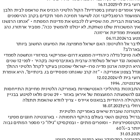
רועי בית לוי
16.11.2025
איך אומרים ניצחון בספרדית? הקול הלטיני הכניס את טראמפ לבית הלבן
המועמד הרפובליקני זכה לשיעור תמיכה חסר תקדים בקרב ההיספנים
בארצות הברית, מה שסייע לו לכבוש את מדינות המפתח • "אנחנו הרגשנו
איך המשכורת שלנו נשחקת, לא יכולנו להמשיך ככה", מסביר ארתורו, נהג
משאית ממדינת אריזונה
נטע בר
06.11.2024
לדבר אל הלטינוס: האם ישראל מחמיצה את המיעוט החשוב ביותר
בארה"ב?
לאה סויבל גדלה כיהודייה ממוצא דרום-אמריקאי במיזורי ונחשפה לממדי
השנאה נגד ישראל כשלמדה ערבית באוניברסיטה בקהיר • לפני 12 שנים
היא הקימה ארגון מדיה פרו-ישראלי שמכוון בעיקר לקהל הלטיני ההולך
וגדל בצפון אמריקה • "זה קרב שאנחנו מפסידים בו, בינתיים", היא אומרת
רועי בית לוי
12.02.2024
ארגנטינה, 1994
התבוננות בתהליכי האנטישמיות באמריקה הלטינית מחייבת התייחסות
גם להשפעתה המועצמת של איראן באזור • 29 שנים מלאו לפיגוע בבניין
הקהילה היהודית בבואנוס איירס • צריך לוודא שהאמת תתגלה
רחלי ברץ
18.07.2023
הקורונה שוברת שיאים באמריקה הלטינית
ברזיל במקום השני בעולם בהיקף התמותה • בארגנטינה חוגגים מפיצי
הקונספירציות - וסופרים מתים • ובמקסיקו "גילו" כי מספר המתים גבוה
יותר ב-60%
31.03.2021
הקורונה במקסיקו: שיא במניין המתים היומי