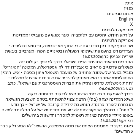
אוכל
מגזין
אנחנו מגייסים
English
X
אמריקה הלטינית
על רקע חידוש יחסים עם קלומביה: סער נפגש עם מקביליו ממדינות
אמריקה הלטינית
שר החוץ קיים דיון מדיני עם שרי החוץ מארגנטינה, פרגוואי ובוליביה •
הצדדים דנו בהעמקת שיתופי הפעולה ובשינויים הפרו-מערביים ביבשת
שירית אביטן כהן
16.07.2026
הסקרים מראים: המועמד הפרו ישראלי בדרך למהפך בקולומביה
משאלים עדכניים מראים כי אבלרדו דה לה אספריאלה, המכונה "הטיגריס",
מוביל בפער של שמונה אחוזים על מועמד השמאל איוון מספה • איש הימין
הפופוליסטי אמר כי הוא מעוניין להעביר את שגרירות ארצו לירושלים •
"תחת ממשלתי, נחדש ונחזק את הברית האסטרטגית עם ישראל", כתב
נטע בר
06.06.2026
בדרך להעמקת הקשרים: הרצוג ייצא לביקור בקוסטה ריקה
נשיא המדינה יצחק (בוז'י) הרצוג צפוי להשתתף בטקס השבעת הנשיאה
הנבחרת לאורה פרננדז, הנחשבת לידידה קרובה של ישראל - כך נודע
ל"היום" • במהלך הביקור צפוי להביע את תודת ישראל על החלטתה ליישם
באופן מיידי פתיחת נציגות רשמית למסחר וחדשנות בירושלים
דני זקן
26.04.2026
כאוס בקובה: מפגינים הציתו את מטה המפלגה, הנשיא: "לא הגיע דלק כבר
3 חודשים"