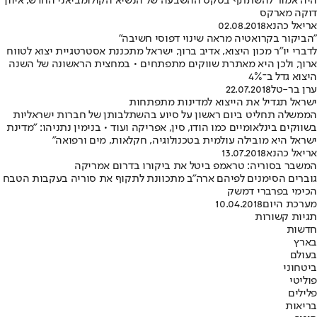
היה אמור להשתתף בטקס ההשבעה של הנשיא הקולומביאני החדש, איוון
דוקה מארקס
אריאל כהנא
02.08.2018
"הביקור בקרואטיה מראה שינוי דפוסי חשיבה"
לדברי יו"ר מכון היצוא, אדיב ברוך, ישראל מתכננת אסטרטגיית יצוא לטווח
ארוך, ולכן היא מאתרת שווקים מתפתחים • במחצית הראשונה של השנה
היצוא גדל ב־4%
ערן בר-טל
22.07.2018
ישראל תגדיל את הייצוא למדינות מתפתחות
הממשלה תחליט ביום ראשון על סיוע בהשתלבותן של חברות ישראליות
בשווקים בינלאומיים כמו הודו, סין, אפריקה ועוד • בנימין נתניהו: "מדינת
ישראל היא מובילה עולמית בטכנולוגיה, חקלאות, מים ורפואה"
אריאל כהנא
13.07.2018
המשבר בסוריה: טראמפ ביטל את ביקורו בדרום אמריקה
גוברים הסימנים לפיהם ארה"ב מתכוונת לתקוף את סוריה בעקבות הטבח
הכימי בפרברי דמשק
מערכת היום
10.04.2018
תגיות קשורות
חדשות
בארץ
בעולם
ביטחוני
פוליטי
פלילים
בריאות