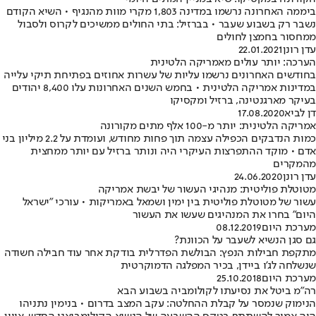
ביממה האחרונה נרשמו במדינה 1,803 מקרי מוות מהנגיף • השיא הקודם
נשבר רק בשבוע שעבר • בברזיל: בתי החולים ממשיכים לקרוס ולסבול
ממחסור בחמצן לחולים
עדן רונן
22.01.2021
הערכה: יותר עולים מאמריקה הלטינית
בחודשים האחרונים נרשמו עליות של עשרות אחוזים בפתיחת תיקי עלייה
במדינות אמריקה הלטינית • בחמש השנים האחרונות עלו 8,400 יהודים
בעיקר מארגנטינה, ברזיל ומקסיקו
דן לביא
17.08.2020
אמריקה הלטינית: יותר מ-100 אלף מתים מקורונה
כמות הנדבקים הכפילה עצמה תוך פחות מחודש, ועומדת על 2.2 מיליון בני
אדם • מוקד ההתפרצות העיקרי היה ונותר ברזיל עם יותר ממחצית
מהמקרים
עדן רונן
24.06.2020
מטוטלת פוליטית: מנהיגי העשור של יבשת אמריקה
עשור של מטוטלת פוליטית בין ימין ושמאל באמריקות • עורכי "ישראל
היום" בחרו את המנהיגים שעשו את העשור
מערכת היום
08.12.2019
גם סגן הנשיא לשעבר על הכוונת?
מתקפת חבילות הנפץ: הבולשת הפדרלית בודקת אחר עוד חבילה חשודה
שנשלחה לג'ו ביידן, בכיר המפלגה הדמוקרטית
מערכת היום
25.10.2018
רה"מ ביטל את נסיעתו לקולומביה בשבוע הבא
הנימוק שנמסר על קבלת ההחלטה: עקב המצב בדרום • בנימין נתניהו