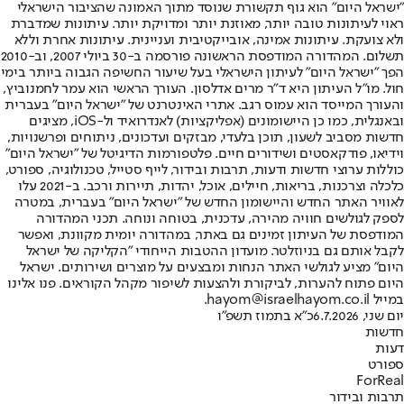
"ישראל היום" הוא גוף תקשורת שנוסד מתוך האמונה שהציבור הישראלי
ראוי לעיתונות טובה יותר, מאוזנת יותר ומדויקת יותר. עיתונות שמדברת
ולא צועקת. עיתונות אמינה, אובייקטיבית ועניינית. עיתונות אחרת וללא
תשלום. המהדורה המודפסת הראשונה פורסמה ב-30 ביולי 2007, וב-2010
הפך "ישראל היום" לעיתון הישראלי בעל שיעור החשיפה הגבוה ביותר בימי
חול. מו"ל העיתון היא ד"ר מרים אדלסון. העורך הראשי הוא עמר לחמנוביץ,
והעורך המייסד הוא עמוס רגב. אתרי האינטרנט של "ישראל היום" בעברית
ובאנגלית, כמו כן היישומונים (אפליקציות) לאנדרואיד ול-iOS, מציגים
חדשות מסביב לשעון, תוכן בלעדי, מבזקים ועדכונים, ניתוחים ופרשנויות,
וידיאו, פודקאסטים ושידורים חיים. פלטפורמות הדיגיטל של "ישראל היום"
כוללות ערוצי חדשות ודעות, תרבות ובידור, לייף סטייל, טכנולוגיה, ספורט,
כלכלה וצרכנות, בריאות, חיילים, אוכל, יהדות, תיירות ורכב. ב-2021 עלו
לאוויר האתר החדש והיישומון החדש של "ישראל היום" בעברית, במטרה
לספק לגולשים חוויה מהירה, עדכנית, בטוחה ונוחה. תכני המהדורה
המודפסת של העיתון זמינים גם באתר, במהדורה יומית מקוונת, ואפשר
לקבל אותם גם בניוזלטר. מועדון ההטבות הייחודי "הקליקה של ישראל
היום" מציע לגולשי האתר הנחות ומבצעים על מוצרים ושירותים. ישראל
היום פתוח להערות, לביקורת ולהצעות לשיפור מקהל הקוראים. פנו אלינו
במייל hayom@israelhayom.co.il.
יום שני, 6.7.2026
כ"א בתמוז תשפ"ו
חדשות
דעות
ספורט
ForReal
תרבות ובידור