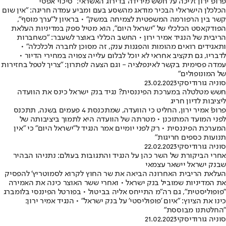
פרופ' ירון זליכה על חשש מירידה בדירוג האשראי: "סיכוי אפסי"
הכלכלן הישראלי הבכיר מודאג מהשסע בעם ומביע עמדה חריגה: "אין שום
קשר בין הרפורמה המשפטית לצמיחה במשק" • בראיון ל"ערך מוסף",
הפודקאסט הכלכלי של "ישראל היום", הוא מטיל ספק במדיניות העלאת
הריבית של הנגיד אמיר ירון • החשב הכללי באוצר לשעבר: "כשחברות
ותאגידים רואים מהומות והפגנות ענק, זה מסוכן לחברה ולכלכלה" •
לדבריו, גם תקציב אחראי לא יוכל לבלום עלייה צפויה במחירי הדיור •
עמדה פסימית בקשר לאינפלציה - וגם הצעה לפתרון: "צריך לטפל בחזירות
של המונופולים"
סוניה גורודיסקי
23.02.2023
חשש מטלטלה במערכת הפיננסית? נגיד בנק ישראל כינס את הוועדה
ליציבות לדיון חריג
פרופ' אמיר ירון, החליט כי הוועדה, שמתכנסת 4 פעמים בשנה, תתכנס
לפני המועד המתוכנן • מטרתה של הוועדה היא לתמוך ביציבותה של
המערכת הפיננסית • רק לפני יומיים אמר הנגיד ל"ישראל היום" כי "אין
תנועות כספים חריגות"
סוניה גורודיסקי
22.02.2023
אחרי הביקורת של השר כהן על הנגיד והתגובות בעולם: נתניהו הבהיר
שבנק ישראל יישאר עצמאי
העלאת הריבית האחרונה הביאה את שר החוץ לקרוא לסמוטריץ' להפסיק
את המדיניות שמוביל בנק ישראל • ואחרי ששר האוצר כינה את האמירה
"פופוליסטית", גם רה"מ התייחס אליה בביטול • בפורטל הפיננסי בלומברג
כינו את הציוץ: "איום 'פופוליסטי' על בנק ישראל" • הנגיד אמיר ירון:
"החלטתנו מבוססת"
סוניה גורודיסקי
21.02.2023