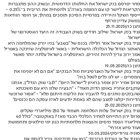
מחר יפרסם בנק ישראל את החלטתו הדרמטית, ובשוק ההון מתגברות
הקריאות ליישר קו עם המגמה בארה"ב ולהפחית את הריבית ב־0.25% •
ייסוף השקל והירידה בפרמיית הסיכון תומכים במהלך, אך חוסר הוודאות
במשק עדיין מרחף
ניצן כהן
23.11.2025
נגיד בנק ישראל: שילוב חרדים בשוק העבודה זה היעד האסטרטגי של
ישראל
נגיד בנק ישראל אמר הלילה בכנס של "בשבע" בניו יורק שהמלחמה היא
האתגר הגדול של הכלכלה הישראלית • באשר לאינפלציה שזינקה באפריל
אמר ירון: צריך להיות זהירים, האינפלציה בישראל עלתה יותר מאשר
בעולם
ניצן כהן
19.05.2025
נגיד בנק ישראל על האגרסיביות מול הבנקים: "אם הם לא יפנימו את
המסרים - יש לנו כלים לטפל בזה"
פרופ' אמיר ירון אומר בראיון ל"ישראל היום": "לגבי שוק הנדל"ן, אנחנו
עוקבים אחריו באופן הדוק מאוד" • "הבעיה שלנו היא עם משכנתא
שהבנקים נותנים בלי להעביר את הלקוח חיתום מלא" • "אסור שרוכשי
הדירות יקלעו למצב שהם לא באמת יודעים לאיזו עסקה הם נכנסים"
ניצן כהן
25.02.2025
נגיד בנק ישראל: עלות המלחמה תעמוד על 250 מיליארדי שקלים
פרופ' ירון התייחס למחיר הכלכלי הכבד מאז 7 באוקטובר: "כולל 40
מיליארד הפסד מיסים והוצאות מלחמתיות כגון ימי מילואים ותחמושת
ועוד סיוע אזרחי"
סוניה גורודיסקי
30.05.2024
הנגיד על אי הורדת הריבית: "כמו עם חיידקים, צריך לקחת את