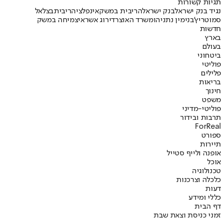
תגיות קשורות
נגיד בנק ישראל
בנק ישראל
הריבית במשק
אינפלציה
ריבית
בצלאל
סמוטריץ'
בנימין נתניהו
משרד האוצר
דירוג אשראי
צמיחה במשק
חדשות
בארץ
בעולם
ביטחוני
פוליטי
פלילים
בריאות
חינוך
משפט
פוליטי-מדיני
תרבות ובידור
ForReal
ספורט
תיירות
אופנה ולייף סטייל
אוכל
טכנולוגיה
כלכלה וצרכנות
דעות
כללי ומידע
דף הבית
זמני כניסת וצאת שבת