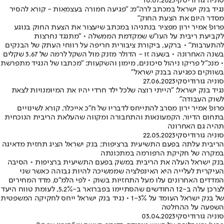
סוניה גורודיסקי
10.07.2023
נגיד בנק ישראל במכתב לרה"מ: "פגיעה חמורה בעצמאות - קורא להסיר
מסדר היום את הצעת החוק"
פרופ' אמיר ירון מפציר בנתניהו במכתב שיעצור את הצעת החוק בנוגע
לקביעת ריבית על העו"ש שמקדמת הממשלה • "מתנגד נחרצות
להתערבות" • ברקע, ביקורת ציבורית חריפה על רווחי העתק של הבנקים
בשנה האחרונה • בשעה זו - הדולר מזנק מול השקל לרמה של 3.67 שקלים
• מנכ"ל פריקו ניהול סיכונים, מימון והשקעות: "מכתבו של הנגיד מתפרשת
בשווקים כפגיעה בבנק ישראל"
סוניה גורודיסקי
27.06.2023
נגיד בנק ישראל: "הייתי רוצה שלכל ילד חרדי יהיו את המיומנויות לצאת
לשוק העבודה"
פרופ' אמיר ירון מסרב להתייחס לדבריו של ח"כ אייכלר, קורא לשינויים
בתחום הדיור, הקמעונאות והתחבורה ומקווה שהעלאת הריבית הנוכחית
תהיה גם האחרונה
סוניה גורודיסקי
22.05.2023
הריבית עלתה בפעם התשיעית ברציפות; בנק ישראל הציג תחזית מדאיגה
במקרה של חקיקת הרפורמה במתכונתה
בנק ישראל העלה את הריבית במשק בפעם התשיעית ברציפות • הסיבה
העיקרית לעלייה היא האינפלציה שממשיכה להיות גבוהה כאשר שני
המדדים האחרונים עלו מעל התחזיות בשוק • לפי הלמ"ס, מדד המחירים
לצרכן עלה ב-12 החודשים שהסתיימו בפברואר ב-5.2%, לעומת טווח היעד
של בנק ישראל העומד על 1-3% • נגיד בנק ישראל ייחס לחקיקה המשפטית
השפעה על ההחלטה
סוניה גורודיסקי
03.04.2023