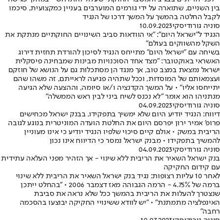
בין השניים, שתוארה על ידי גורמים המוערבים בעניין כמקצועית, סיכמו
לקבל החלטה בהמשך על המשך דרכו של הנגיד
סוניה גורודיסקי
10.09.2023
הנגיד ל"ישראל היום": "אי הוודאות סביב השינויים החוקתיים מנתקת את
השקל מהשווקים בעולם"
בשיחה עם "ישראל היום" מתייחס הנגיד לסיכון להורדת תחזית דירוג
האשראי באוקטובר: "מצד אחד הסוכנויות מבינות שמבחינה פיסקלית
ישראל נמצאת במצב טוב, אך מנגד הן מסתכלות גם על הנושא של חוזקם
ועצמאותם של המוסדות, וככל שתהיה פגיעה לראייתם, זה משהו שהם
יתייחסו אליו" • על המשך הקדנציה ו/או סיומה, וההצעה שלא הגיעה
מנתניהו הוא אומר "לא נכנס לשיח ביני לבין ראש הממשלה"
סוניה גורודיסקי
04.09.2023
דיווח: הנגיד יודיע היום שלא ימשיך בתפקידו, בבנק ישראל מכחישים
פרופ׳ אמיר ירון יפרסם היום את החלטת הועדה המוניטרית בנוגע לגובה
הריבית במשק • אולם קיים סיכוי שלפיו הנגיד יודיע כי אינו מעוניין
להמשיך בתפקידו • מבנק ישראל נמסר כי הדיווח אינו נכון
סוניה גורודיסקי
04.09.2023
בנק ישראל השאיר את הריבית ללא שינוי - אך הזהיר מפני העלאה עתידית
עם קידום החקיקה
לאחר 10 עליות רצופות: נגיד בנק ישראל השאיר את הריבית ללא שינוי
ברמה של 4.75% - הרמה הגבוהה מאז דצמבר 2006 • "בהחלט ייתכן
שנצטרך להעלות את הריבית בהמשך ככל שלא נראה את סביבת
האינפלציה מתמתנת" • "יש לוודא ששינויי החקיקה יבוצעו בהסכמה
רחבה"