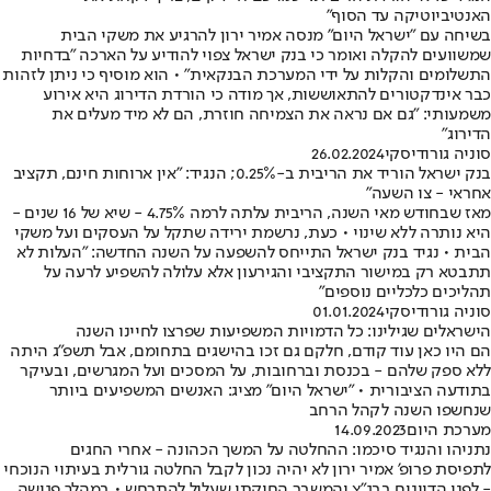
האנטיביוטיקה עד הסוף"
בשיחה עם "ישראל היום" מנסה אמיר ירון להרגיע את משקי הבית
שמשוועים להקלה ואומר כי בנק ישראל צפוי להודיע על הארכה "בדחיות
התשלומים והקלות על ידי המערכת הבנקאית" • הוא מוסיף כי ניתן לזהות
כבר אינדקטורים להתאוששות, אך מודה כי הורדת הדירוג היא אירוע
משמעותי: "גם אם נראה את הצמיחה חוזרת, הם לא מיד מעלים את
הדירוג"
סוניה גורודיסקי
26.02.2024
בנק ישראל הוריד את הריבית ב-0.25%; הנגיד: "אין ארוחות חינם, תקציב
אחראי - צו השעה"
מאז שבחודש מאי השנה, הריבית עלתה לרמה 4.75% - שיא של 16 שנים -
היא נותרה ללא שינוי • כעת, נרשמת ירידה שתקל על העסקים ועל משקי
הבית • נגיד בנק ישראל התייחס להשפעה על השנה החדשה: "העלות לא
תתבטא רק במישור התקציבי והגירעון אלא עלולה להשפיע לרעה על
תהליכים כלכליים נוספים"
סוניה גורודיסקי
01.01.2024
הישראלים שגילינו: כל הדמויות המשפיעות שפרצו לחיינו השנה
הם היו כאן עוד קודם, חלקם גם זכו בהישגים בתחומם, אבל תשפ"ג היתה
ללא ספק שלהם - בכנסת וברחובות, על המסכים ועל המגרשים, ובעיקר
בתודעה הציבורית • "ישראל היום" מציג: האנשים המשפיעים ביותר
שנחשפו השנה לקהל הרחב
מערכת היום
14.09.2023
נתניהו והנגיד סיכמו: ההחלטה על המשך הכהונה - אחרי החגים
לתפיסת פרופ' אמיר ירון לא יהיה נכון לקבל החלטה גורלית בעיתוי הנוכחי
- לפני הדיונים בבג"צ והמשבר החוקתי שעלול להתרחש • במהלך פגישה