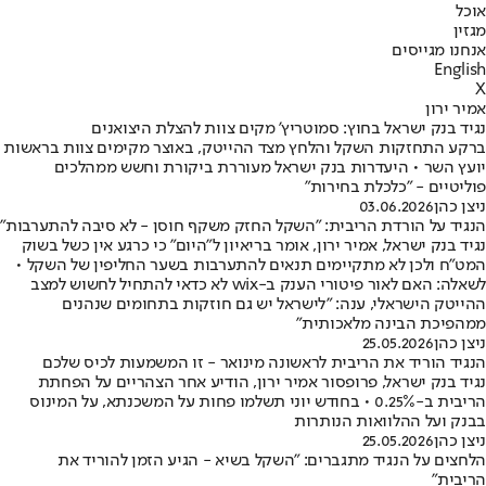
אוכל
מגזין
אנחנו מגייסים
English
X
אמיר ירון
נגיד בנק ישראל בחוץ: סמוטריץ' מקים צוות להצלת היצואנים
ברקע התחזקות השקל והלחץ מצד ההייטק, באוצר מקימים צוות בראשות
יועץ השר • היעדרות בנק ישראל מעוררת ביקורת וחשש ממהלכים
פוליטיים - "כלכלת בחירות"
ניצן כהן
03.06.2026
הנגיד על הורדת הריבית: "השקל החזק משקף חוסן - לא סיבה להתערבות"
נגיד בנק ישראל, אמיר ירון, אומר בריאיון ל"היום" כי כרגע אין כשל בשוק
המט"ח ולכן לא מתקיימים תנאים להתערבות בשער החליפין של השקל •
לשאלה: האם לאור פיטורי הענק ב-wix לא כדאי להתחיל לחשוש למצב
ההייטק הישראלי, ענה: "לישראל יש גם חוזקות בתחומים שנהנים
ממהפיכת הבינה מלאכותית"
ניצן כהן
25.05.2026
הנגיד הוריד את הריבית לראשונה מינואר - זו המשמעות לכיס שלכם
נגיד בנק ישראל, פרופסור אמיר ירון, הודיע אחר הצהריים על הפחתת
הריבית ב-0.25% • בחודש יוני תשלמו פחות על המשכנתא, על המינוס
בבנק ועל ההלוואות הנותרות
ניצן כהן
25.05.2026
הלחצים על הנגיד מתגברים: "השקל בשיא - הגיע הזמן להוריד את
הריבית"