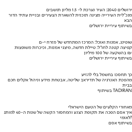
ירושלים 2040: העיר נערכת ל- 1.5 מליון תושבים
מנכ"לית העירייה מציגה תוכנית להשארת הצעירים ובניית עתיד הדור
הבא
בשיתוף עיריית ירושלים
שופינג, אמנות ואוכל: המרכז המתחדש של מזרח י-ם
קפיצה קטנה לחו"ל: טיילת חדשה, מיצגי אמנות, וכיכרות משופצות
בהשקעה של 100 מיליון ₪
בשיתוף עיריית ירושלים
כך תחסכו בחשמל בלי להזיע
מהפכת האנרגיה של תדיראן: שליטה, אבטחת מידע וניהול אקלים חכם
בבית
בשיתוף TADIRAN
מאחורי הקלעים של הטעם הישראלי
איך אסם הפכה את תקופת הצנע והמחסור הקשה של שנות ה-40 למותג
לאומי?
בשיתוף אסם