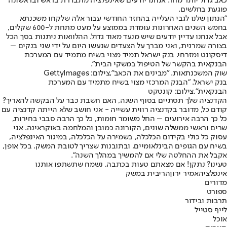
כאב גדול יותר מחר. אנחנו יודעים שאינפלציה מתבדרת בראש ובראשונה
פוגעת בחלשים.
"הנתון שלנו לגבי העלייה בהחזר החודשי עבור אלה שלקחו משכנתא
בחמש השנים האחרונות עומדת בממוצע על מעט מתחת ל-600 שקלים,
אבל אנחנו עדיין יודעים שיש מנעד מאוד גדול. ההלוואות ניתנות בסך הכל
בצורה שמרנית, ואני מברך על הצעדים שנעשו היום על ידי שני בנקים –
דיסקונט ומזרחי. בנק ישראל תמיד מצוי בשיח מתמיד עם המערכת
הבנקאית בהקשר של הטיפול במשקי הבית".
שוק המשכנתאות. "מבינים את הכאב",צילום: GettyImages
בנק ישראל. "הבנק המרכזי מצוי בשיח מתמיד עם המערכת
הבנקאית",צילום: קונטקט
הקדנציה שלך תסתיים בסוף השנה, האם חשבת כבר על הבקשה להאריך?
קודם כל, מדובר בקדנציה רווית עשייה - אני חושב שלא הייתה קדנציה עם
כל כך הרבה אירועים – החל משומר חומות, כל כך הרבה סבבי בחירות,
שרים וראשי ממשלה שונים, הקורונה כמובן והמלחמה באוקראינה. אני
עסוק כל כולי בקידום הכלכלה, בשמירה על הכלכלה, במיגור האינפלציה,
בשיח עם הגופים הבינלאומיים, ובתובנות שצריך לטובת המשק. בכל אופן,
אקבל את ההחלטה שלי אם להמשיך במהלך השנה".
טעינו? נתקן! אם מצאתם טעות בכתבה, נשמח שתשתפו אותנו
אינפלציה
אמיר ירון
הריבית במשק
מדורים
ספורט
תרבות ובידור
לייף סטייל
אוכל