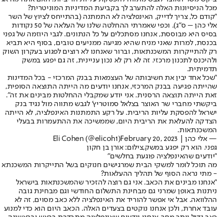
מכל הניסיונות האלה להתערב לך בקביעת המדיניות המוניטרית?
"קודם כל, צריך לדייק, האינפלציה לא התמתנה (בהתייחס לציוץ של השר
אלי כהן – ס"ג). וכפי שאמרתי ההחלטה שלנו של העלאה של 50 נקודות
בסיס היא מבוססת, אנחנו מסתכלים על כל הנתונים. לגבי היוזמה של גפני
בכנסת, למרות שאני מניח שהיא מגיעה ממניעים טובים, בסוף היא תביא
רק להתייקרות המשכנתאות, וברור שאנחנו לא רוצים לפגוע בעקרון השוק
ולהיכנס לתכנון מרכזי. זה לא רק לא נכון עניינית, זה גם יפגע במשק
תדמיתית.
"שכל אחד יבין את חשיבותה של העצמאות בבנק המרכזי - בכל המדינות
שהייתה פגיעה בבנק המרכזי, אנחנו יודעים מה הייתה התוצאה הסופית,
זאת הייתה תוצאה הרסנית. אני יודע שמקבלי ההחלטות מבינים את זה".
ביקשתי מחברי שר האוצר בצלאל סמוטריץ' לגבש מתווה מול נגיד בנק
ישראל להפסקת עליות הריבית. על רקע התמתנות האינפלציה, לא הייתה
הצדקה להעלאת את הריבית היום, שממשיכה את ההתעמרות בבעלי
המשכנתאות.
— אלי כהן | Eli Cohen (@elicoh1)
February 20, 2023
גפני. הוא רק יפגע במשק,צילום: אורן בן חקון
"יודעים שהאינפלציה פוגעת בחלשים"
מה תוכל לומר למשקי הבית שמרגישים חנוקים בשל התייקרות המשכנתא
- מתי נראה הסוף של תהליך ההעלאות?
"אנחנו מבינים את הכאב. אני גם רוצה להזכיר שהמשכנתאות בישראל
ניתנות באופן שמרני גם מבחינת התשלום החודשי וגם מבחינת גובה
ההלוואה. אבל אי אפשר להוריד את האינפלציה ללא כאב מסוים, זה לא
עובד אחרת, ולכן אנחנו נוקטים בצעדים האלה. הכאב היום הוא כדי למנוע