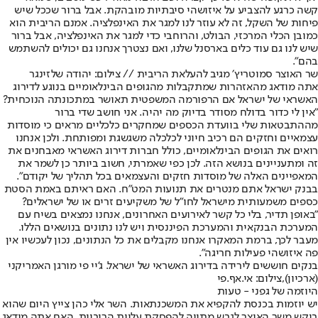
קשה כרגע להצביע על איזושהי סיבתיות מובהקת. אבל ברור שככל שיש
פיחות של השקל, זה לא עוזר לנו למגר את האינפלציה. אמנם הריבית הוא
כמובן הכלי המרכזי, הבולט, והרוחבי כדי למגר את האינפלציה, אבל ברור
שיש לנו גם עוד כלים בארסנל שלנו, ואם נצטרך אנחנו גם יכולים להשתמש
בהם".
שר האוצר סמוטריץ׳ מגיב להעלאת הריבית // צילום: יהודה שלזינגר
אתה מודאג מהאזהרות שמתקבלות מהגופים הבינלאומיים בנוגע לדירוג
האשראי של ישראל אם הרפורמה המשפטית תאושר במתכונתה הנוכחית?
"אין לי כדור בדולח מסודר בדיוק מה יהיה. אני חושב שדי ברור
מההתבטאות שלי בוועדת הכספים שמחקרים כלכליים מראים כי מוסדות
עצמאיים וחזקים הם רכיב חיוני לכלכלה משגשגת ומפותחת. ולכן אנחנו
רואים את הגופים הבינלאומיים, כולל חברות דירוג האשראי מאבחנים את
זה ומתעניינים בנושא הזה. לכן כפי שאמרתי, חשוב ביותר כן לשמר את
המאפיינים האלה של מוסדות חזקים והעצמאים בכל תהליך של יקודם".
בבנק ישראל אתם מנטרים את תנועות המט"ח. האם ראיתם באמת הסטת
כספים משמעותית מישראל לחו"ל של משקיעים זרים או של ישראלים?
"באופן תדיר, בלי כל קשר לאירועים האחרונים, אנחנו נמצאים בשיח עם
המערכת הבנקאית והמערכת הפיננסית ויש לנו נתונים בנושאים הללו.
מעבר לכך, ברמת המאקרו אנחנו מקבלים את כל הנתונים, נכון לעכשיו אין
פה איזושהי פעילות חריגה".
בנקים חוששים לירידה בדירוג האשראי של ישראל. ג'יי פי מורגן האמריקני
(ארכיון),צילום: אי.אף.פי
היוזמה של גפני - טעות
יש יוזמות בכנסת להקפיא את המשכנתאות. השר אלי כהן צייץ היום שהוא
ביקש משר האוצר לגבש מתווה להפסקת עליות הריביות. האם אתה מודאג