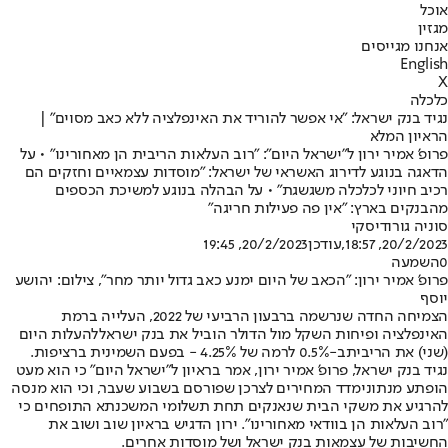
אוכל
מגזין
אנחנו מגייסים
English
X
כלכלה
נגיד בנק ישראל: "אי אפשר להוריד את האינפלציה ללא כאב מסוים" |
הראיון המלא
פרופ' אמיר ירון ל"ישראל היום": "רוב העלאות הריבית הן מאחורינו" • על
הדאגה בנוגע לדירוג האשראי של ישראל: "מוסדות עצמאיים וחזקים הם
רכיב חיוני לכלכלה משגשגת" • על הבהלה בנוגע למשיכת הכספים
מהבנקים בארץ: "אין פה פעילות חריגה"
סוניה גורודיסקי
20/2/2023, 18:57
,עודכן
20/2/2023, 19:45
0
השמעה
פרופ' אמיר ירון: "הכאב של היום ימנע כאב גדול יותר מחר", צילום: יהושע
יוסף
הצמיחה החדה שנרשמה ברבעון הרביעי של 2022, העלייה ברמת
האינפלציה ופיחות השקל מול הדולר הוביל את בנק ישראל
להעלות היום
(שני) את הריבית
ב-0.5% לרמה של 4.25% - בפעם השמינית ברציפות.
נגיד בנק ישראל, פרופ' אמיר ירון, אמר בראיון ל"ישראל היום" כי הוא מעט
הופתע מנתוני
מדד המחירים לצרכן שפורסם בשבוע שעבר
, וכי הוא מנסה
להרגיע את משקי הבית שנאנקים תחת תשלומי המשכנתא התופחים כי
"רוב העלאות הן בוודאי מאחורינו". ירון הדגיש בראיון שוב ושוב את
החשיבות של עצמאות בנק ישראל ושל מוסדות אחרים.