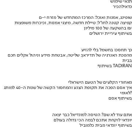
תנאי שימוש
כדאי
להכיר
שופינג, אמנות ואוכל: המרכז המתחדש של מזרח י-ם
קפיצה קטנה לחו"ל: טיילת חדשה, מיצגי אמנות, וכיכרות משופצות
בהשקעה של 100 מיליון ₪
בשיתוף עיריית ירושלים
כך תחסכו בחשמל בלי להזיע
מהפכת האנרגיה של תדיראן: שליטה, אבטחת מידע וניהול אקלים חכם
בבית
בשיתוף TADIRAN
מאחורי הקלעים של הטעם הישראלי
איך אסם הפכה את תקופת הצנע והמחסור הקשה של שנות ה-40 למותג
לאומי?
בשיתוף אסם
אתם עוד לא שם? הטיסה למונדיאל כבר יצאה
יונדאי לוקחת אתכם לבמה הכי גדולה בעולם
בשיתוף יונדאי מבית כלמוביל