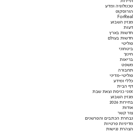
תיירות
טכנולוגיה ומדע
הורוסקופ
ForReal
מגזין השבוע
דעות
חדשות בארץ
חדשות בעולם
פוליטי
ביטחוני
חינוך
בריאות
משפט
תחבורה
פוליטי-מדיני
כללי ומידע
דף הבית
זמני כניסת וצאת שבת
מגזין השבוע
בחירות 2026
אודות
צור קשר
נבחרת הכתבים והפרשנים
מדיניות פרטיות
הצהרת נגישות