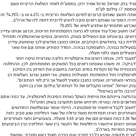
נגיד בנק ישראל, פרופ' אמיר ירון, במסע"ת לאחר העלאת הריבית פעם
נוספת // צילום: לע"מ
אתה חושב שאתם קרובים לסיום העלאות הריבית ב-4.5% או ב-4.75%? זה
יהיה הסוף או שאתם רואים סיבה להגיע לריבית דומה לזו של ארה"ב,
שכרגע מתמחרים שתגיע לשיא של 5.25%?
"אני חושב שכל עוד אנחנו לא נראה התפתחויות חריגות, וכרגע אנחנו עדיין
רואים, גם אנחנו וגם הפעילים בשוק, החזאים, צופים שהאינפלציה תתחיל
לרדת כבר בחודשים הקרובים. אנחנו כמובן מודעים לכך שהמשק עדיין
בפעילות גבוהה, התעסוקה גבוהה. המדד הפתיע אותנו וגם את שאר
הפעילים מעט כלפי מעלה.
"מעבר לזה, אנחנו רואים את אינפלציית הליבה שנראית טיפה יותר
'דביקה', זה משהו שאנחנו רואים בכל המשקים המפותחים. לכן, ההחלטה
הנוכחית של 50 נקודות בסיס, מביאה בחשבון את האיזון בין הסיכון
לאינפלציה מול התמתנות הפעילות במשק. אני חושב שרוב העלאות הן
בוודאי מאחורינו, ואנחנו כמובן נמשיך לפעול אך ורק לפי הנתונים".
בנק ישראל. "אנחנו מקבלים את כל הנתונים",צילום: אורן בן חקון
"הרבה כלים בארסנל"
בהודעה ציינתם את פיחות השקל כאחת הסיבות לאינפלציה, עד כמה אתם
מודאגים מזה ובאיזה תרחיש אתם תתערבו בשוק המט"ח?
"חשוב לקבל איזושהי פרספקטיבה. הייתי אומר שבשלושת החודשים
האחרונים ראינו תנודתיות מאוד גדולה של שער החליפין שנע סביב רמה
של 3.35 כמה פעמים וגם את סביב 3.55 ומעלה. בשבועיים וחצי האחרונים
אנחנו רואים איזושהי היחלשות של הקשר בין שער החליפין ובין הביצועים
בשוק המניות בארה"ב.
"אך זו תקופה שהיא כל כך קצרה ועם הרבה מאוד רעש מסביב, שמאוד