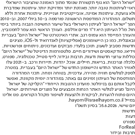
"ישראל היום" הוא גוף תקשורת שנוסד מתוך האמונה שהציבור הישראלי
ראוי לעיתונות טובה יותר, מאוזנת יותר ומדויקת יותר. עיתונות שמדברת
ולא צועקת. עיתונות אמינה, אובייקטיבית ועניינית. עיתונות אחרת וללא
תשלום. המהדורה המודפסת הראשונה פורסמה ב-30 ביולי 2007, וב-2010
הפך "ישראל היום" לעיתון הישראלי בעל שיעור החשיפה הגבוה ביותר בימי
חול. מו"ל העיתון היא ד"ר מרים אדלסון. העורך הראשי הוא עמר לחמנוביץ,
והעורך המייסד הוא עמוס רגב. אתרי האינטרנט של "ישראל היום" בעברית
ובאנגלית, כמו כן היישומונים (אפליקציות) לאנדרואיד ול-iOS, מציגים
חדשות מסביב לשעון, תוכן בלעדי, מבזקים ועדכונים, ניתוחים ופרשנויות,
וידיאו, פודקאסטים ושידורים חיים. פלטפורמות הדיגיטל של "ישראל היום"
כוללות ערוצי חדשות ודעות, תרבות ובידור, לייף סטייל, טכנולוגיה, ספורט,
כלכלה וצרכנות, בריאות, חיילים, אוכל, יהדות, תיירות ורכב. ב-2021 עלו
לאוויר האתר החדש והיישומון החדש של "ישראל היום" בעברית, במטרה
לספק לגולשים חוויה מהירה, עדכנית, בטוחה ונוחה. תכני המהדורה
המודפסת של העיתון זמינים גם באתר, במהדורה יומית מקוונת, ואפשר
לקבל אותם גם בניוזלטר. מועדון ההטבות הייחודי "הקליקה של ישראל
היום" מציע לגולשי האתר הנחות ומבצעים על מוצרים ושירותים. ישראל
היום פתוח להערות, לביקורת ולהצעות לשיפור מקהל הקוראים. פנו אלינו
במייל hayom@israelhayom.co.il.
יום שישי, 5.6.2026
כ' בסיון תשפ"ו
חדשות
דעות
ספורט
ForReal
תרבות ובידור