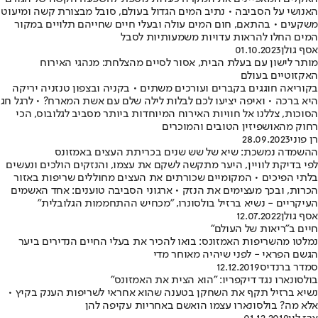
האנושי על הסביבה • נתיב המים הגדול בעולם, סובל מבצורת קשה ומיעוט
משקעים • בהתאם, חום המים עולה ובעלי חיים שחייהם תלויים במקור
המים החלו להראות עדויות משמעותיות לסבל
אסף גולן
01.10.2023
מותר לישון עם בעלת הבית, אסור לסיים מהצלחת: מנהגי האירוח
האקזוטיים בעולם
בקוריאה חוגגים בקברים ועורכים משתים • בקניה ובצפון טנזניה יריקה
היא ברכה • ואיפה יציעו לכם לבלות לילה שלם עם אשת המארח? • לרגל חג
הסוכות, צללנו אל חוויות האירוח המיוחדות ביותר מסביב לגלובוס, הכי
רחוק מהאושפיזין הטובים והמוכרים
רן פוני
28.09.2023
ההשמדה נמשכת: שיא של שש שנים בכריתת העצים באמזונס
לפי בדיקת לוויין, היער מתקשה לשקם את עצמו, והנזקים הולכים ונעשים
בלתי הפיכים • המקומיים שכורתים את העצים מחוללים שריפות באזור
הכרות, ובכך מעצימים את הנזק • ארגוני הסביבה טוענים: אחד האשמים
העיקריים - נשיא ברזיל בולסונרו, "מכחיש ההתחממות הגלובלית"
אסף גולן
12.07.2022
חיים ב"ריאות של העולם"
נמלטו מהשריפות האמזונס: בואו להכיר את בעלי החיים הנדירים ביער
הגשם הפראי - לפני שיהיה מאוחר מדי
סמדר ברנדיס
12.12.2019
בולסונארו נגד דיקפריו: "הוא הצית את האמזונס"
נשיא ברזיל תקף את השחקן בטענה שהוא אחראי לשריפות הענק בקיץ •
אלא מה? בולסונארו עצמו הואשם באחריות עקיפה להן