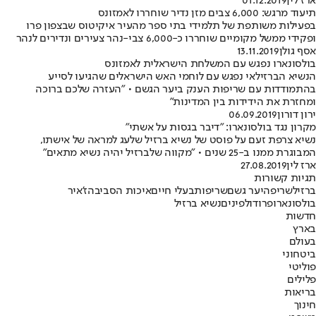
ארז לין
01.12.2019
תיעוד מרגש: 6,000 צבים מזן נדיר שוחררו לאמזונס
בפעילות משותפת של תלמידי בתי ספר מהעיר איקיטוס שבצפון פרו
ופקידי ממשל מקומיים שוחררו כ-6,000 צבי-נהר צעירים ונדירים לנהר
אסף גולן
13.11.2019
בולסונארו נפגש עם המשלחת הישראלית לאמזונס
הנשיא הברזילאי נפגש עם לוחמי האש הישראלים שהגיעו לסייע
בהתמודדות עם שריפות הענק ביער הגשם • "העזרה שלכם ברוכה
ומחזרת את הידידות בין המדינות"
ירון דורון
06.09.2019
מקרון נגד בולסונארו: "דיבר בגסות על אשתי"
נשיא צרפת זעם על פוסט של נשיא ברזיל שלעג למראה של אישתו,
המבוגרת ממנו ב-25 שנים • "מקווה שלברזיל יהיה נשיא מתאים"
ארז לין
27.08.2019
תגיות קשורות
ברזיל
שריפה
יער גשם
שריפות
בעלי חיים
איכות הסביבה
ז'איר
בולסונארו
פרו
דולפינים
נשיא ברזיל
חדשות
בארץ
בעולם
ביטחוני
פוליטי
פלילים
בריאות
חינוך