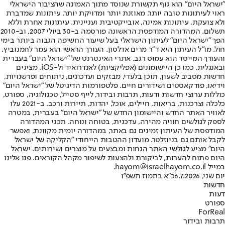
"ישראל היום" הוא גוף תקשורת שנוסד מתוך האמונה שהציבור הישראלי
ראוי לעיתונות טובה יותר, מאוזנת יותר ומדויקת יותר. עיתונות שמדברת
ולא צועקת. עיתונות אמינה, אובייקטיבית ועניינית. עיתונות אחרת וללא
תשלום. המהדורה המודפסת הראשונה פורסמה ב-30 ביולי 2007, וב-2010
הפך "ישראל היום" לעיתון הישראלי בעל שיעור החשיפה הגבוה ביותר בימי
חול. מו"ל העיתון היא ד"ר מרים אדלסון. העורך הראשי הוא עמר לחמנוביץ,
והעורך המייסד הוא עמוס רגב. אתרי האינטרנט של "ישראל היום" בעברית
ובאנגלית, כמו כן היישומונים (אפליקציות) לאנדרואיד ול-iOS, מציגים
חדשות מסביב לשעון, תוכן בלעדי, מבזקים ועדכונים, ניתוחים ופרשנויות,
וידיאו, פודקאסטים ושידורים חיים. פלטפורמות הדיגיטל של "ישראל היום"
כוללות ערוצי חדשות ודעות, תרבות ובידור, לייף סטייל, טכנולוגיה, ספורט,
כלכלה וצרכנות, בריאות, חיילים, אוכל, יהדות, תיירות ורכב. ב-2021 עלו
לאוויר האתר החדש והיישומון החדש של "ישראל היום" בעברית, במטרה
לספק לגולשים חוויה מהירה, עדכנית, בטוחה ונוחה. תכני המהדורה
המודפסת של העיתון זמינים גם באתר, במהדורה יומית מקוונת, ואפשר
לקבל אותם גם בניוזלטר. מועדון ההטבות הייחודי "הקליקה של ישראל
היום" מציע לגולשי האתר הנחות ומבצעים על מוצרים ושירותים. ישראל
היום פתוח להערות, לביקורת ולהצעות לשיפור מקהל הקוראים. פנו אלינו
במייל hayom@israelhayom.co.il.
יום שני, 6.7.2026
כ"א בתמוז תשפ"ו
חדשות
דעות
ספורט
ForReal
תרבות ובידור