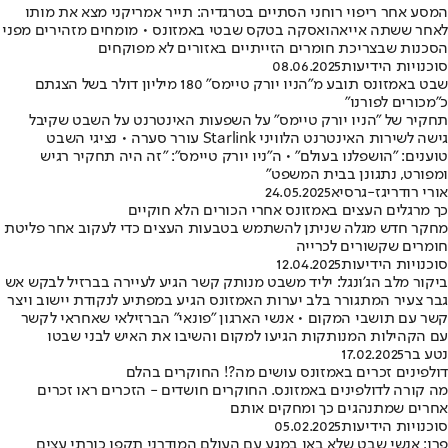
המסע אחר ריפוי רוחני הסתיים בטרגדיה: תייר אמריקני מצא את מותו
לאחר ששתה אייאהואסקה בטקס שבטי באמזונס • מומחים מזהירים מפני
הסכנות שבצריכת חומרים הזייתיים באזורים לא מפוקחים
סוכנויות הידיעות
08.06.2025
שבט באמזונס תובע מ"הניו יורק טיימס" 180 מיליון דולר בשל הצגתם
כ"מכורים לפורנו"
תחקיר של "הניו יורק טיימס" על השפעות האינטרנט על השבט שקיבל
גישה לשירות האינטרנט הלוויני Starlink עורר סערה • נציגי השבט
טוענים: "הושפלנו בעולם" • ה"ניו יורק טיימס": "זה היה תחקיר רגיש
ומפורט, נתגונן בבית המשפט"
אורי רודריגז-גרסיא
24.05.2025
כך מרגלים העצים באמזונס אחרי הכורים הלא חוקיים
מחקר חדש מגלה שניתן להשתמש בטבעות העצים כדי לעקוב אחר פליטת
חומרים שקשורים לכרייה
סוכנויות הידיעות
12.04.2025
ביקור מלב הג'ונגל: יליד משבט מנותק קשר הגיע לעיירה בברזיל לבקש אש
גבר צעיר המתגורר בלב יערות האמזונס הגיע במפתיע לנקודת יישוב ויצר
קשר עם תושבי המקום • אנשי הארגון "פונאי" הברזילאי שאחראי לקשר
עם הקהילות המנותקות הגיעו למקום והשיבו את האיש לבני שבטו
נטע בר
17.02.2025
דולפינים זכרים באמזונס עושים מה?! החוקרים בהלם
מה קורה לדולפינים באמזונס. החוקרים חושדים - הזכרים ראו זכרים
אחרים שמתנהגים כך ומחקים אותם
סוכנויות הידיעות
05.02.2025
פרו: אנשי שבט שלא באו במגע עם העולם המודרני תקפו כורתי עצים