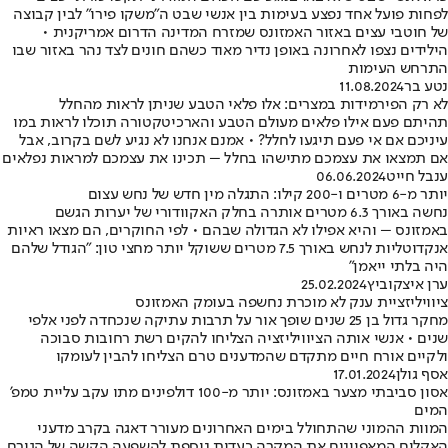
לפחות פועל אחד נפצע בעימות בין אנשי שבט ה"משקו פירו" לבין קבוצה
של חוטבי עצים באזור האמזונס שמזרח המדינה הדרום אמריקנית •
הילידים נצפו לאחרונה באופן נדיר מאוד כשהם חונים לצד נהר באזור שבו
התרחש העימות
נטע בר
11.08.2024
לא רק הפירמידות במצרים: אלו פלאי הטבע שניתן לראות מהחלל
תהיתם פעם אילו פלאים מעולם הטבע והארכיטקטורה תוכלו לראות במו
עיניכם אם אי פעם תיגעו לחלל? • אמנם אנחנו לא נגיע לשם בקרוב, אבל
אם תמצאו את עצמכם מתישהו בחלל – תכינו את עצמכם למראות נפלאים
ענבל חייט
06.06.2024
יותר מ-6 מטרים ו-200 קילו: התגלה מין חדש של נחש עצום
נחשה באורך 6.3 מטרים אותרה בחלק האקוודורי של יערות הגשם
באמזונס – והיא אפילו לא הגדולה שבהם • לפי החוקרים, הם מצאו ראיות
אנקדוטליות לנחש באורך 7.5 מטרים ששוקל יותר מחצי טון: "הגודל שלהם
היה בלתי ייאמן"
ערן איצקוביץ
25.02.2024
ציוויליזציית ענק לא מוכרת נחשפה בעומק האמזונס
מחקר גדול בן 25 שנים שופך אור על תרבות עתיקה שנכחדה לפני אלפי
שנים • אנשי אותה הציוויליזציה הצליחו להקים רשת רחובות סבוכה
ולקיים אורח חיים מתקדם שהמדענים טרם הצליחו להבין לעומקו
אסף גולן
17.01.2024
אסון סביבתי מצער באמזונס: יותר מ-100 דולפינים מתו עקב עליית טמפ'
המים
המוות ההמוני שהתחולל בימים האחרונים מעורר דאגה בקרב מדעני
האקלים המאפיינים את המקרה כעדות נוספת להשפעה הקשה של הגורם