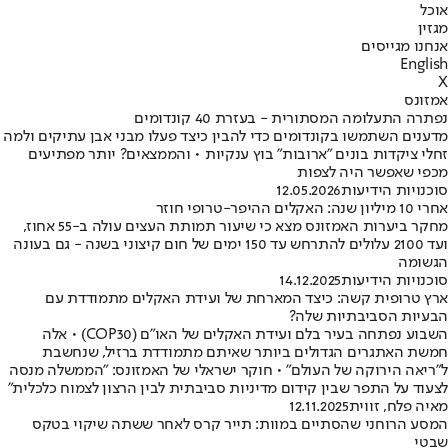
אוכל
מגזין
אנחנו מגייסים
English
X
אמזונס
נפתרה התעלומה המסתורית - בעזרת 40 קונדומים
מדענים השתמשו בקונדומים כדי להבין כיצד פעלו מבני אבן עתיקים ולמה
זחלי ציקדות בונים "ארובות" בוץ ענקיות • והממצאים? יותר מפתיעים
מכפי שאפשר היה לצפות
סוכנויות הידיעות
12.05.2026
אחרי 10 מיליון שנה: האקלים ההיפר-טרופי חוזר
מחקר ביערות האמזונס מצא כי שיעור תמותת העצים עולה ב-55 אחוז,
ועד 2100 עלולים להתרחש עד 150 ימים של חום קיצוני בשנה - גם בעונה
הגשומה
סוכנויות הידיעות
14.12.2025
ארץ טרופית קשה: כיצד המארחת של ועידת האקלים מתמודדת עם
הבעיות הסביבתיות שלה?
השבוע נפתחה בעיר בלם ועידת האקלים של האו"ם (COP30) • אלה
חמשת האתגרים הגדולים ביותר שאיתם מתמודדת ברזיל, שנחשבת
ל"ריאה הירוקה של העולם" • חוקר ישראלי של האמזונס: "הממשלה מנסה
לצעוד על התפר שבין קידום מדיניות סביבתית לבין הרצון לצמוח כלכלית"
מאיה פלח, זווית
12.11.2025
המסע הרוחני שהסתיים במוות: תייר קרס לאחר ששתה שיקוי בטקס
שבטי