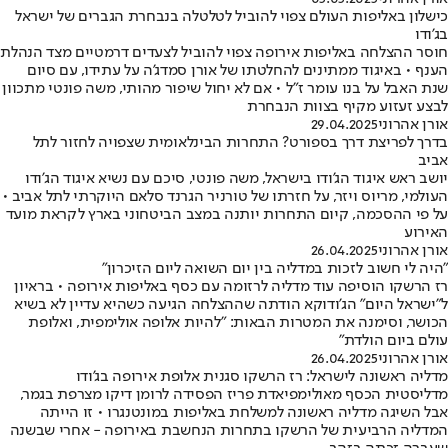
כישלון באליפות העולם צפוי להוביל לטלטלה בנבחרת הגברים של ישראל
בג'ודו
חוסר ההצלחה באליפות אירופה צפוי להוביל לצעדים דרמטיים מצד הנהלת
הענף • באיגוד ממתינים להחלטתו של אורן סמדג'ה על עתידו, עם סיום
שנת האבל על בנו עומר ז"ל • אם לא יחול שיפור מהותי, משה פונטי מתכוון
לבצע זעזוע מקיף בצוות הנבחרת
אורן אהרוני
29.04.2025
בדרך לפריצת דרך בספורט? התחרות הבינלאומית שצפויה לחזור לתל
אביב
יושב ראש איגוד הג’ודו בישראל, משה פונטי, סיכם עם נשיא איגוד הג’ודו
העולמי, מריוס ויזר, על חזרתו של טורניר הגרנד סלאם היוקרתי לתל אביב •
על פי ההסכמה, קיום התחרות יותנה במצב הביטחוני בארץ לקראת מועד
האירוע
אורן אהרוני
26.04.2025
"היה לי חשוב לזכות במדליה בין יום השואה ליום הזיכרון"
רז הרשקו הוסיפה עוד מדליה לרזומה עם כסף באליפות אירופה • בראיון
ל"ישראל היום" הג'ודוקא הודתה שההצלחה הגיעה כשהיא עדיין לא בשיא
הכושר, וסימנה את המטרות הבאות: "להיות אלופה אולימפית, ואלופת
עולם ביום הולדת"
אורן אהרוני
26.04.2025
מדליה ראשונה לישראל: רז הרשקו סגנית אלופת אירופה בג'ודו
מדליסטית הכסף מאולימפיאדת פריז הפסידה לרומן דיקו מצרפת בגמר,
אבל השיגה מדליה ראשונה למשלחת באליפות במונטנגרו • זו הייתה
המדליה הרביעית של הרשקו בתחרות הנחשבת באירופה - אחרי שבשנה