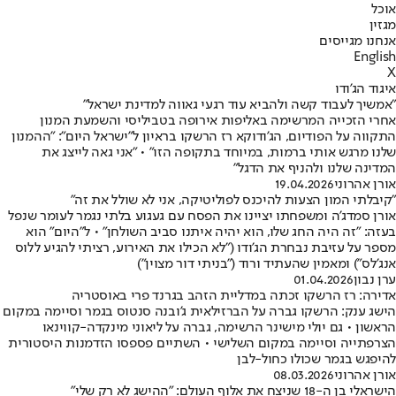
אוכל
מגזין
אנחנו מגייסים
English
X
איגוד הג'ודו
"אמשיך לעבוד קשה ולהביא עוד רגעי גאווה למדינת ישראל"
אחרי הזכייה המרשימה באליפות אירופה בטביליסי והשמעת המנון
התקווה על הפודיום, הג'ודוקא רז הרשקו בראיון ל"ישראל היום": "ההמנון
שלנו מרגש אותי ברמות, במיוחד בתקופה הזו" • "אני גאה לייצג את
המדינה שלנו ולהניף את הדגל"
אורן אהרוני
19.04.2026
"קיבלתי המון הצעות להיכנס לפוליטיקה, אני לא שולל את זה"
אורן סמדג'ה ומשפחתו יציינו את הפסח עם געגוע בלתי נגמר לעומר שנפל
בעזה: "זה היה החג שלו, הוא יהיה איתנו סביב השולחן" • ל"היום" הוא
מספר על עזיבת נבחרת הג'ודו ("לא הכילו את האירוע, רציתי להגיע ללוס
אנג'לס") ומאמין שהעתיד ורוד ("בניתי דור מצוין")
ערן נבון
01.04.2026
אדירה: רז הרשקו זכתה במדליית הזהב בגרנד פרי באוסטריה
הישג ענק: הרשקו גברה על הברזילאית ג'ובנה סנטוס בגמר וסיימה במקום
הראשון • גם יולי מישינר הרשימה, גברה על ליאוני מינקדה-קווינאו
הצרפתייה וסיימה במקום השלישי • השתיים פספסו הזדמנות היסטורית
להיפגש בגמר שכולו כחול-לבן
אורן אהרוני
08.03.2026
הישראלי בן ה-18 שניצח את אלוף העולם: "ההישג לא רק שלי"