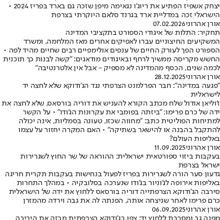
יצחק אשפיז הפתיע את ריוג'ו נגאימה מיפן שזכה גם בארד בפריז 2024 •
הישראלי זכה במדליית ארד בגרנד סלאם היוקרתי בצרפת
אורן אהרוני
07.02.2026
תחקיר: התלות של איגודי הספורט בתקציבי המדינה
המשקיעים החיצוניים עברו לאפיקים אחרים מאז המלחמה, ומשרד
הספורט הפך לעורק החיים של ענפים אולימפיים רבים שחיים מהיד לפה •
החשש מקריסה ממשיך לרחף ובאיגודים מודאגים: "קשה לבנות כך תוכנית
לכמה שנים, הכסף מהמדינה לא מספיק - אבל אין אלטרנטיבה"
אורן אהרוני
28.12.2025
"פגעה במדינה": חבר הפרלמנט הצרפתי נגד הג'ודוקא שלא לחצה יד
לישראלית
ז'וליאן אודול שלח מכתב הקורא להעניש את דוריה בורסאס, שלא לחצה את
ידה של כרם פרימו: "ביזתה בפומבי את עקרונות הג'ודו" • על הקשר
למתיחות הפוליטית כתב: "מחווה שכזו, טעונה בסמליות, אינה יכולה
להתקבל בהבנה או להישאר בשתיקה" • האם המקרה יחזור על עצמו
באליפות העולם?
אורן אהרוני
11.09.2025
בעקבות ביזוי ספורטאית ישראלית: ההוראה של שר החוץ לשגרירות
ישראל בצרפת
גדעון סער הורה לשגרירות בפריז לפעול בנחישות בעקבות תקרית חריגה
באליפות אירופה לג'וניור בג'ודו שנערכה בסלובקיה • במהלך התחרות
סירבה הג'ודוקא הצרפתייה דוריה בורסאס ללחוץ את ידה של הישראלית
כרם פרימו לאחר שניצחה אותה, הפנתה לה את גבה וירדה מהמזרן
אורן אהרוני
06.09.2025
מפנה גב ומסרבת ללחוץ יד: צפו בג'ודוקא הצרפתית מבזה את היריבה