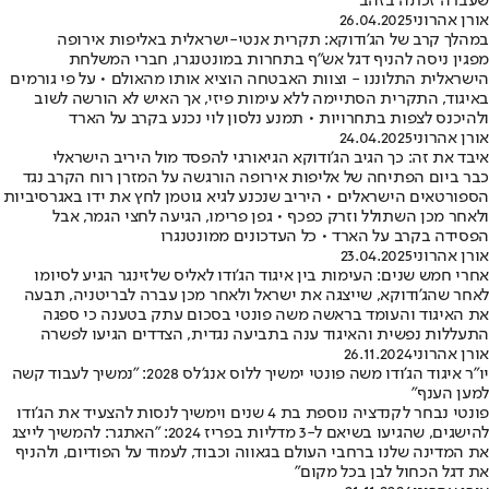
שעברה זכתה בזהב
אורן אהרוני
26.04.2025
במהלך קרב של הג'ודוקא: תקרית אנטי-ישראלית באליפות אירופה
מפגין ניסה להניף דגל אש"ף בתחרות במונטנגרו, חברי המשלחת
הישראלית התלוננו - וצוות האבטחה הוציא אותו מהאולם • על פי גורמים
באיגוד, התקרית הסתיימה ללא עימות פיזי, אך האיש לא הורשה לשוב
ולהיכנס לצפות בתחרויות • תמנע נלסון לוי נכנע בקרב על הארד
אורן אהרוני
24.04.2025
איבד את זה: כך הגיב הג'ודוקא הגיאורגי להפסד מול היריב הישראלי
כבר ביום הפתיחה של אליפות אירופה הורגשה על המזרן רוח הקרב נגד
הספורטאים הישראלים • היריב שנכנע לגיא גוטמן לחץ את ידו באגרסיביות
ולאחר מכן השתולל וזרק כפכף • גפן פרימו, הגיעה לחצי הגמר, אבל
הפסידה בקרב על הארד • כל העדכונים ממונטנגרו
אורן אהרוני
23.04.2025
אחרי חמש שנים: העימות בין איגוד הג'ודו לאליס שלזינגר הגיע לסיומו
לאחר שהג'ודוקא, שייצגה את ישראל ולאחר מכן עברה לבריטניה, תבעה
את האיגוד והעומד בראשה משה פונטי בסכום עתק בטענה כי ספגה
התעללות נפשית והאיגוד ענה בתביעה נגדית, הצדדים הגיעו לפשרה
אורן אהרוני
26.11.2024
יו"ר איגוד הג'ודו משה פונטי ימשיך ללוס אנג'לס 2028: "נמשיך לעבוד קשה
למען הענף"
פונטי נבחר לקנדציה נוספת בת 4 שנים וימשיך לנסות להצעיד את הג'ודו
להישגים, שהגיעו בשיאם ל-3 מדליות בפריז 2024: "האתגר: להמשיך לייצג
את המדינה שלנו ברחבי העולם בגאווה וכבוד, לעמוד על הפודיום, ולהניף
את דגל הכחול לבן בכל מקום"