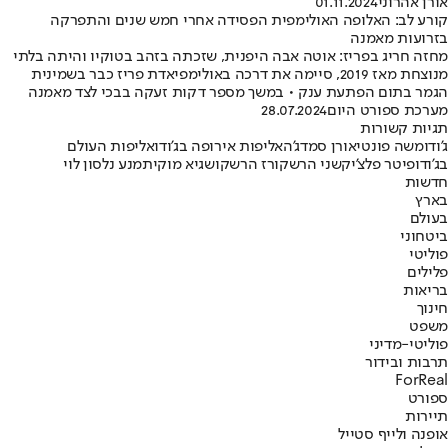
אורן אהרוני
01.11.2024
קורע לב: האלופה האולימפית הפסידה אחרי חמש שנים והתפרקה
בזרועות מאמנה
מחזה חריג בפריז: אוטה אבה היפנית, שזכתה בזהב בטוקיו והיתה בלתי
מנוצחת מאז 2019, סיימה את דרכה באולימפיאדת פריז כבר בשמינית
הגמר בתום הפתעת ענק • במשך מספר דקות זעקה בבכי לצד מאמנה
מערכת ספורט היום
28.07.2024
תגיות קשורות
ג'ודו
משה פונטי
אורן סמדג'ה
אליפות אירופה בג'ודו
אליפות העולם
בג'ודו
פיטר פלצ'יק
שני הרשקו
רז הרשקו
שגיא מוקי
תמנע נלסון לוי
חדשות
בארץ
בעולם
ביטחוני
פוליטי
פלילים
בריאות
חינוך
משפט
פוליטי-מדיני
תרבות ובידור
ForReal
ספורט
תיירות
אופנה ולייף סטייל