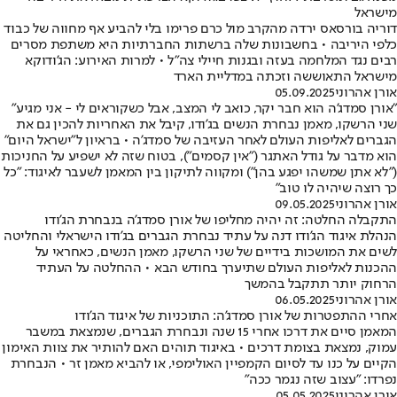
מישראל
דוריה בורסאס ירדה מהקרב מול כרם פרימו בלי להביע אף מחווה של כבוד
כלפי היריבה • בחשבונות שלה ברשתות החברתיות היא משתפת מסרים
רבים נגד המלחמה בעזה ובגנות חיילי צה"ל • למרות האירוע: הג'ודוקא
מישראל התאוששה וזכתה במדליית הארד
אורן אהרוני
05.09.2025
"אורן סמדג'ה הוא חבר יקר, כואב לי המצב, אבל כשקוראים לי - אני מגיע"
שני הרשקו, מאמן נבחרת הנשים בג'ודו, קיבל את האחריות להכין גם את
הגברים לאליפות העולם לאחר העזיבה של סמדג'ה • בראיון ל"ישראל היום"
הוא מדבר על גודל האתגר ("אין קסמים"), בטוח שזה לא ישפיע על החניכות
("לא אתן שמשהו יפגע בהן") ומקווה לתיקון בין המאמן לשעבר לאיגוד: "כל
כך רוצה שיהיה לו טוב"
אורן אהרוני
09.05.2025
התקבלה החלטה: זה יהיה מחליפו של אורן סמדג'ה בנבחרת הג'ודו
הנהלת איגוד הג'ודו דנה על עתיד נבחרת הגברים בג'ודו הישראלי והחליטה
לשים את המושכות בידיים של שני הרשקו, מאמן הנשים, כאחראי על
ההכנות לאליפות העולם שתיערך בחודש הבא • ההחלטה על העתיד
הרחוק יותר תתקבל בהמשך
אורן אהרוני
06.05.2025
אחרי ההתפטרות של אורן סמדג'ה: התוכניות של איגוד הג'ודו
המאמן סיים את דרכו אחרי 15 שנה ונבחרת הגברים, שנמצאת במשבר
עמוק, נמצאת בצומת דרכים • באיגוד תוהים האם להותיר את צוות האימון
הקיים על כנו עד לסיום הקמפיין האולימפי, או להביא מאמן זר • הנבחרת
נפרדו: "עצוב שזה נגמר ככה"
אורן אהרוני
05.05.2025