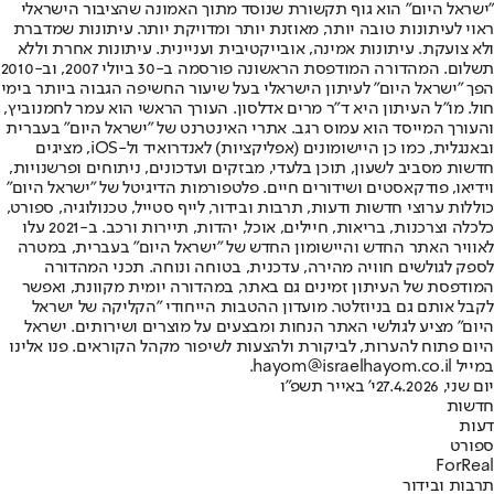
"ישראל היום" הוא גוף תקשורת שנוסד מתוך האמונה שהציבור הישראלי
ראוי לעיתונות טובה יותר, מאוזנת יותר ומדויקת יותר. עיתונות שמדברת
ולא צועקת. עיתונות אמינה, אובייקטיבית ועניינית. עיתונות אחרת וללא
תשלום. המהדורה המודפסת הראשונה פורסמה ב-30 ביולי 2007, וב-2010
הפך "ישראל היום" לעיתון הישראלי בעל שיעור החשיפה הגבוה ביותר בימי
חול. מו"ל העיתון היא ד"ר מרים אדלסון. העורך הראשי הוא עמר לחמנוביץ,
והעורך המייסד הוא עמוס רגב. אתרי האינטרנט של "ישראל היום" בעברית
ובאנגלית, כמו כן היישומונים (אפליקציות) לאנדרואיד ול-iOS, מציגים
חדשות מסביב לשעון, תוכן בלעדי, מבזקים ועדכונים, ניתוחים ופרשנויות,
וידיאו, פודקאסטים ושידורים חיים. פלטפורמות הדיגיטל של "ישראל היום"
כוללות ערוצי חדשות ודעות, תרבות ובידור, לייף סטייל, טכנולוגיה, ספורט,
כלכלה וצרכנות, בריאות, חיילים, אוכל, יהדות, תיירות ורכב. ב-2021 עלו
לאוויר האתר החדש והיישומון החדש של "ישראל היום" בעברית, במטרה
לספק לגולשים חוויה מהירה, עדכנית, בטוחה ונוחה. תכני המהדורה
המודפסת של העיתון זמינים גם באתר, במהדורה יומית מקוונת, ואפשר
לקבל אותם גם בניוזלטר. מועדון ההטבות הייחודי "הקליקה של ישראל
היום" מציע לגולשי האתר הנחות ומבצעים על מוצרים ושירותים. ישראל
היום פתוח להערות, לביקורת ולהצעות לשיפור מקהל הקוראים. פנו אלינו
במייל hayom@israelhayom.co.il.
יום שני, 27.4.2026
י' באייר תשפ"ו
חדשות
דעות
ספורט
ForReal
תרבות ובידור