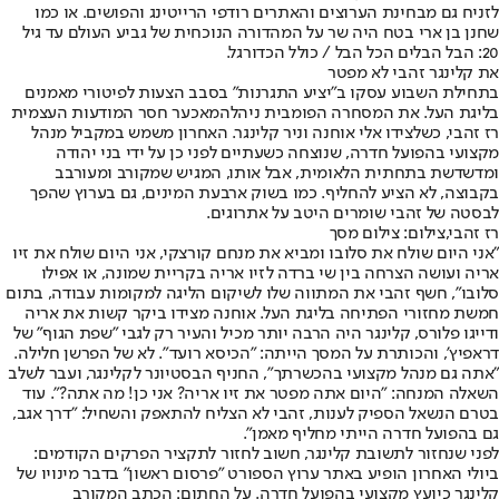
לזניח גם מבחינת הערוצים והאתרים רודפי הרייטינג והפושים. או כמו
שחנן בן ארי בטח היה שר על המהדורה הנוכחית של גביע העולם עד גיל
20: הבל הבלים הכל הבל / כולל הכדורגל.
את קלינגר זהבי לא מפטר
בתחילת השבוע עסקו ב"יציע התגרנות" בסבב הצעות לפיטורי מאמנים
בליגת העל. את המסחרה הפומבית ניהל
המאכער חסר המודעות העצמית
רז זהבי
, כשלצידו אלי אוחנה וניר קלינגר. האחרון משמש במקביל מנהל
מקצועי בהפועל חדרה, שנוצחה כשעתיים לפני כן על ידי בני יהודה
ומדשדשת בתחתית הלאומית, אבל אותו, המגיש שמקורב ומעורבב
בקבוצה, לא הציע להחליף. כמו בשוק ארבעת המינים, גם בערוץ שהפך
לבסטה של זהבי שומרים היטב על אתרוגים.
רז זהבי,צילום: צילום מסך
"אני היום שולח את סלובו ומביא את מנחם קורצקי, אני היום שולח את זיו
אריה ועושה הצרחה בין שי ברדה לזיו אריה בקריית שמונה, או אפילו
סלובו", חשף זהבי את המתווה שלו לשיקום הליגה למקומות עבודה, בתום
חמשת מחזורי הפתיחה בליגת העל. אוחנה מצידו ביקר קשות את אריה
ודייגו פלורס, קלינגר היה הרבה יותר מכיל והעיר רק לגבי "שפת הגוף" של
דראפיץ', והכותרת על המסך הייתה: "הכיסא רועד". לא של הפרשן חלילה.
"אתה גם מנהל מקצועי בהכשרתך", החניף הבסטיונר לקלינגר, ועבר לשלב
השאלה המנחה: "היום אתה מפטר את זיו אריה? אני כן! מה אתה?". עוד
בטרם הנשאל הספיק לענות, זהבי לא הצליח להתאפק והשחיל: "דרך אגב,
גם בהפועל חדרה הייתי מחליף מאמן".
לפני שנחזור לתשובת קלינגר, חשוב לחזור לתקציר הפרקים הקודמים:
ביולי האחרון הופיע באתר ערוץ הספורט "פרסום ראשון" בדבר מינויו של
קלינגר כיועץ מקצועי בהפועל חדרה. על החתום: הכתב המקורב