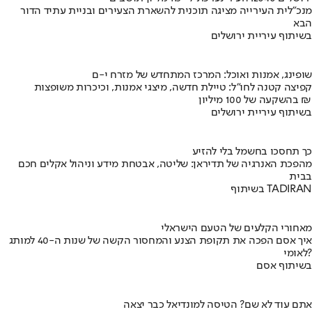
מנכ"לית העירייה מציגה תוכנית להשארת הצעירים ובניית עתיד הדור
הבא
בשיתוף עיריית ירושלים
שופינג, אמנות ואוכל: המרכז המתחדש של מזרח י-ם
קפיצה קטנה לחו"ל: טיילת חדשה, מיצגי אמנות, וכיכרות משופצות
בהשקעה של 100 מיליון ₪
בשיתוף עיריית ירושלים
כך תחסכו בחשמל בלי להזיע
מהפכת האנרגיה של תדיראן: שליטה, אבטחת מידע וניהול אקלים חכם
בבית
בשיתוף TADIRAN
מאחורי הקלעים של הטעם הישראלי
איך אסם הפכה את תקופת הצנע והמחסור הקשה של שנות ה-40 למותג
לאומי?
בשיתוף אסם
אתם עוד לא שם? הטיסה למונדיאל כבר יצאה