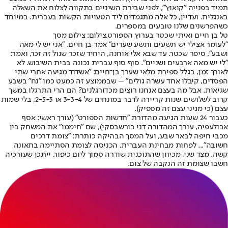
תמיד בפנייה "קואוץ'", לפני שבירת השיניים בתקווה לצלוח את השאלה
באנגלית. ועדיין, כל אלה מתגמדים ליד הטעויות הקשות בעברית. במיוחד
כשהפרשנים שלנו טובעים במספרים.
טל בן חיים ואיתי שכטר בערוץ הספורט,צילום: צילום מסך
"לעומר אצילי יש תשעים ותשע שערים" אמר בן חיים. "אני יש לי מאה
ושבע", סיפר שכטר. עד שבא אלי אוחנה, היחיד שזכר שגול זה זכר, ואמר:
"לי יש מאה ארבעים ושניים". סוף סוף עברית נכונה בבית השיבוש. לא
לאורך זמן, בגלל ספירת מלאי שערך בן־חיים: "אשדוד מגיעה אחרי שתי
הפסדים, קיבלו אחד עשרה גולים" – שבממוצע זה כמעט כמו "נח" בשבע
שגיאות. אבל מה בעצם אנחנו רוצים מכדורגלנים? הם הרי התרגלו במשך
קרוב לשלושים שנות קריירה לדבר במונחים של 3-3-4 או 2-5-3, בלי שמות
עצם (כי מגיני עצם זה מספיק).
כעבור 24 שעות הגיעה מהדורת "חדשות הספורט" (עורך ראשי: אסף
אבולעפיה, עורך המהדורה דני בורשבסקי), שם "חיממו" את המשחק בין
מכבי חיפה לבאר שבע, ועל המסך הבהיקה כותרת: "צומת דרכים
חשובה"... לפחות מבחינת העברית, הכניסה לצומת הסתיימה בתאונה
קשה. מצד שני, מכיוון שהתוכנית שודרה סמוך ליום כיפור, ייתכן שעורכיה
חשבו שצומת זה הנקבה של צום.