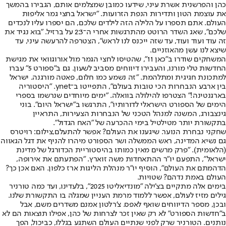
כהן ו
הפרשנית אשרת עיני
, שידעו כמובן שמצלמים אותם, הגבירו בהמשך
את עוצמת הטון ותדירות הנפת הזרועות. "ישראל בחצי גמר אליפות
העולם. אתם תספרו על הלילה הזה לילדים שלכם, הם יספרו עליו לנכדים
שלכם", שאג השדר הרוטט מהתרגשות אחרי ה־2:3 על ברזיל. "בוא נגיד את
זה עוד ועוד ועוד, עד שזה ייכנס לנו לראש", הצטרפה להרעשה עיני, עד
שיצא לנו עשן מהאוזניים.
המשחקים שודרו ב"כאן 11", שהטיסו לחצי הגמר מול אורוגוואי את מגישת
החדשות טלי מורנו, והעבירו דיווחים מסביב לשעון. גם ב"ספורט 5" עברו
למתכונת חגיגית ומתלהמת. "זה נשמע כמו חלום, פאטה מורגנה. ישראל
בין ארבע הנבחרות הכי טובות בעולם", התפייטו ב־ynet. "היסטוריה
בארגנטינה!" הצטרפו להילולה בוואלה. "ימים מיוחדים שנרשמו בספרי
הימים של הספורט הישראלי לדורותיו", התרגשו ב"ישראל היום". בוני
גינצבורג, המשנה למנהל הטכני של הנבחרות הצעירות, התראיין
בתקשורת יותר מטילטיל בימי ההכרעה של "האח הגדול".
שחקני נבחרת הנוער. שיגענו את העולם? אפשר להתעלם,צילום: רויטרס
גם נשיא המדינה, ראש הממשלה ושר הספורט מיהרו להניף את דגל הגאווה
(הלאומית). "פרק מרשים מאין כמותו בהיסטוריית הכדורגל של מדינת
ישראל", התפעם יו"ר ההתאחדות משה זוארץ. "הפתעתם את אירופה,
הדהמתם את העולם", הוסיף יו"ר מנהלת הליגות ארז כלפון. האם אכן כך?
העולם באמת נדהם? שטויות.
בימים אלה מתקיים בצ'ילה "מונדיאליטו 2025", בלעדינו, ועד כמה טורניר
גילים מזיז לעולם, אפשר ללמוד מרמת העניין שמגלה בו התקשורת שלנו.
ובכן, מספר הדיווחים שואף לאפס. צ'רלטון אמנם משדרים משם, אבל
ב"חדשות הספורט" לא רק שאין זכר לצרחות של כהן, אפילו תוצאות הם לא
נותנים. הטורניר שרק לפני שנתיים העולם השתגע בגללו, כביכול, הפך