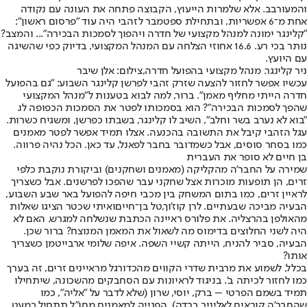
והמעורבב. אלא שלמרות הייעוץ, הקבוצה פתחה את העונה עם נקודה
אחת מ־6 אפשריות, ובתחילת ספטמבר לזהבי היה עוד "פרסום ראשון":
"קלינגר ימונה למנהל מקצועי של חדרה ויהפוך לסמכות הבכירה"... והמצב?
נותר בכי רע. 16.6 אחוזי הצלחה עם המנהל המקצועי, בדיוק כפי שהשיגה
עם היועץ.
ניר קלינגר. מנהל מקצועי בהפועל חדרה,צילום: אלן שיבר
עכשיו אפשר לחזור להצעה שזרק זהבי לפרשן קלינגר השבוע: "גם בהפועל
חדרה הייתי מחליף מאמן". ברור, למה לבוא בטענות ל"מנהל המקצועי
שהפך לסמכות הבכירה"? הוא בסמכותו לפטר את הסמכות הכפופה לו.
"בוא לא נערב בשר וחלב", השיב לו קלינגר, בשבתו כפרשן, ומשגיח כשרות.
עגל הזהבי קיבל את התשובה בהכנעה. אצלו תמיד אפשר לפטר מאמנים
כמו בסחר סוסים, אבל כשמדובר בחבר לפאנל, עד כאן. הכל נהיה פרווה.
בן חיים לא סופר את העברית
שמירה על החבר'ה מהקליקה (מאמנים ושחקנים) וביקורת נוקבת כלפי
זרים, הן תופעות מוכרות אצל שחקני עבר שהפכו לפרשנים. אבל כשצריך
לראיין זרים, כמו בתום המשחק בין מכבי חיפה להפועל באר שבע השבוע,
הבעיה מביכה שבעתיים. לרן קוז'וך,
טל בן־חיים
ואיתי שכטר הציגו שאלות
מהאולפן בהרצליה. את פלורס ראיינה הכתבת שנשלחה למגרש. האם לא
היה לשני החלוצים בדימוס מה לשאול את המאמן המנוצח? ברור שכן.
הבעיה, סביר להניח, הייתה קשיי השפה. איפה שלומי ארבייטמן כשצריך
אותו?
בכלל, לשמוע את מרבית שדרי הקווים מהכדורגל מראיינים זרים, זה בערך
כמו לחזור לכיתה ב'. בניגוד לראיונות עם הסחבקים מהשכונה, שיתחילו
תמיד בשמם הפרטי – ברק, יוסי, שרון (שלא לדבר על "אליה", כמו
שהחבר'ה קוראים לאליניב ברדה), הפנייה למאמנים מחו"ל תתחיל כמעט