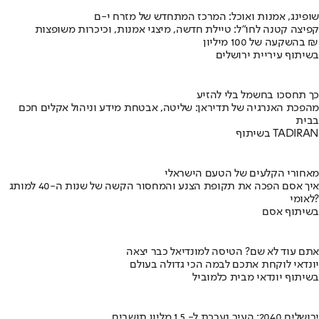
שופינג, אמנות ואוכל: המרכז המתחדש של מזרח י-ם
קפיצה קטנה לחו"ל: טיילת חדשה, מיצגי אמנות, וכיכרות משופצות
בהשקעה של 100 מיליון ₪
בשיתוף עיריית ירושלים
כך תחסכו בחשמל בלי להזיע
מהפכת האנרגיה של תדיראן: שליטה, אבטחת מידע וניהול אקלים חכם
בבית
בשיתוף TADIRAN
מאחורי הקלעים של הטעם הישראלי
איך אסם הפכה את תקופת הצנע והמחסור הקשה של שנות ה-40 למותג
לאומי?
בשיתוף אסם
אתם עוד לא שם? הטיסה למונדיאל כבר יצאה
יונדאי לוקחת אתכם לבמה הכי גדולה בעולם
בשיתוף יונדאי מבית כלמוביל
ירושלים 2040: העיר נערכת ל- 1.5 מליון תושבים