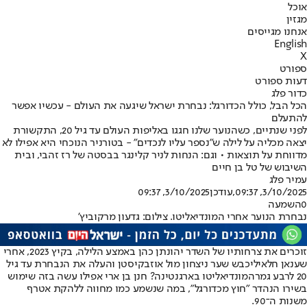
אוכל
מגזין
אנחנו מגייסים
English
X
ספורט
דעות ספורט
כדור פלג
הכל הבל, כולל הכדורגל: נבחרת ישראל שיגעה את העולם - עכשיו אפשר
להתעלם
לפני שנתיים, כשהנוער שלנו חגגו באליפות העולם עד גיל 20, התקשורת
יצאה מכליה על לילה ש"נספר עליו לנכדים" - בטורניר הנוכחי היא אפילו לא
מדווחת על תוצאות • וגם: הנחות לניר קלינגר בבסטה של רז זהבי, ובית
השיבוש של טל בן חיים
עמיר פלג
3/10/2025, 09:37
,עודכן
3/10/2025, 09:37
0
השמעה
נבחרת הנוער אחרי המונדיאליטו. צילום: גדעון מרקוביץ'
זוכרים את צרחותיו של השדר יהונתן כהן באמצע הלילה, בקיץ 2023, אחרי
ש
ענאן חלאילי
כבש שער ניצחון מול אוזבקיסטן והעלה את הנבחרת עד גיל
20 לרבע גמר
המונדיאליטו בארגנטינה
? חנן בן ארי אפילו עשה בזה שימוש
בשירו הנהדר "חוץ מכדורגל", במה שנשמע כמו מחווה ללהקת אטרף
משנות ה־90.