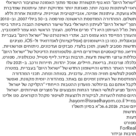
"ישראל היום" הוא גוף תקשורת שנוסד מתוך האמונה שהציבור הישראלי
ראוי לעיתונות טובה יותר, מאוזנת יותר ומדויקת יותר. עיתונות שמדברת
ולא צועקת. עיתונות אמינה, אובייקטיבית ועניינית. עיתונות אחרת וללא
תשלום. המהדורה המודפסת הראשונה פורסמה ב-30 ביולי 2007, וב-2010
הפך "ישראל היום" לעיתון הישראלי בעל שיעור החשיפה הגבוה ביותר בימי
חול. מו"ל העיתון היא ד"ר מרים אדלסון. העורך הראשי הוא עמר לחמנוביץ,
והעורך המייסד הוא עמוס רגב. אתרי האינטרנט של "ישראל היום" בעברית
ובאנגלית, כמו כן היישומונים (אפליקציות) לאנדרואיד ול-iOS, מציגים
חדשות מסביב לשעון, תוכן בלעדי, מבזקים ועדכונים, ניתוחים ופרשנויות,
וידיאו, פודקאסטים ושידורים חיים. פלטפורמות הדיגיטל של "ישראל היום"
כוללות ערוצי חדשות ודעות, תרבות ובידור, לייף סטייל, טכנולוגיה, ספורט,
כלכלה וצרכנות, בריאות, חיילים, אוכל, יהדות, תיירות ורכב. ב-2021 עלו
לאוויר האתר החדש והיישומון החדש של "ישראל היום" בעברית, במטרה
לספק לגולשים חוויה מהירה, עדכנית, בטוחה ונוחה. תכני המהדורה
המודפסת של העיתון זמינים גם באתר, במהדורה יומית מקוונת, ואפשר
לקבל אותם גם בניוזלטר. מועדון ההטבות הייחודי "הקליקה של ישראל
היום" מציע לגולשי האתר הנחות ומבצעים על מוצרים ושירותים. ישראל
היום פתוח להערות, לביקורת ולהצעות לשיפור מקהל הקוראים. פנו אלינו
במייל hayom@israelhayom.co.il.
יום שבת, 6.6.2026
כ"א בסיון תשפ"ו
חדשות
דעות
ספורט
ForReal
תרבות ובידור