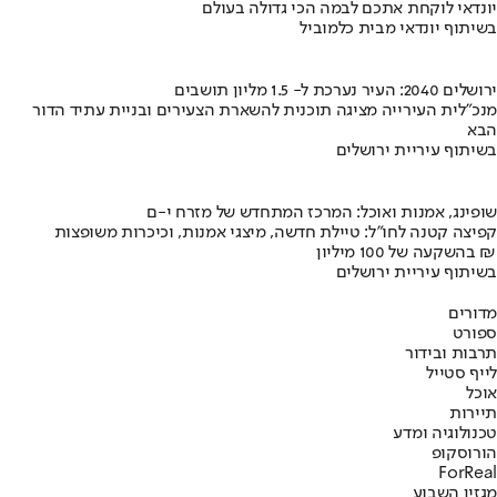
יונדאי לוקחת אתכם לבמה הכי גדולה בעולם
בשיתוף יונדאי מבית כלמוביל
ירושלים 2040: העיר נערכת ל- 1.5 מליון תושבים
מנכ"לית העירייה מציגה תוכנית להשארת הצעירים ובניית עתיד הדור
הבא
בשיתוף עיריית ירושלים
שופינג, אמנות ואוכל: המרכז המתחדש של מזרח י-ם
קפיצה קטנה לחו"ל: טיילת חדשה, מיצגי אמנות, וכיכרות משופצות
בהשקעה של 100 מיליון ₪
בשיתוף עיריית ירושלים
מדורים
ספורט
תרבות ובידור
לייף סטייל
אוכל
תיירות
טכנולוגיה ומדע
הורוסקופ
ForReal
מגזין השבוע