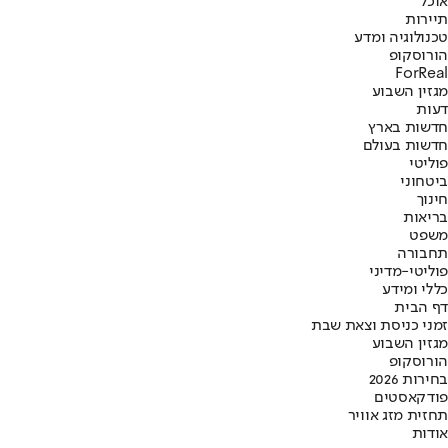
אוכל
תיירות
טכנולוגיה ומדע
הורוסקופ
ForReal
מגזין השבוע
דעות
חדשות בארץ
חדשות בעולם
פוליטי
ביטחוני
חינוך
בריאות
משפט
תחבורה
פוליטי-מדיני
כללי ומידע
דף הבית
זמני כניסת וצאת שבת
מגזין השבוע
הורוסקופ
בחירות 2026
פודקאסטים
תחזית מזג אוויר
אודות