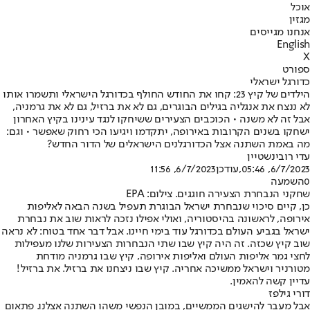
אוכל
מגזין
אנחנו מגייסים
English
X
ספורט
כדורגל ישראלי
הילדים של קיץ 23: קחו את החודש החולף בכדורגל הישראלי ותשמרו אותו
לא ננצח את אנגליה בגילים הבוגרים, גם לא את ברזיל, גם לא את גרמניה,
אבל זה לא משנה • הכוכבים הצעירים ששיחקו לנגד עינינו בקיץ האחרון
ישחקו בשנים הקרובות באירופה, יתקדמו ויגיעו הכי רחוק שאפשר • וגם:
מה באמת השתנה אצל הכדורגלנים הישראלים של הדור החדש?
עדי רובינשטיין
6/7/2023, 05:46
,עודכן
6/7/2023, 11:56
0
השמעה
שחקני הנבחרת הצעירה חוגגים. צילום: EPA
כן, קיים סיכוי שנבחרת ישראל הבוגרת תעפיל בשנה הבאה לאליפות
אירופה, לראשונה בהיסטוריה, ואולי אפילו נזכה לראות שוב את נבחרת
ישראל בגביע העולם בכדורגל עוד בימי חיינו. אבל דבר אחד בטוח: לא נראה
שוב קיץ שכזה. זה היה קיץ שבו שתי הנבחרות הצעירות שלנו מעפילות
לחצי גמר אליפות העולם ואליפות אירופה, קיץ שבו גרמניה מודחת
מטורניר וישראל ממשיכה אחריה. קיץ שבו ניצחנו את ברזיל. את ברזיל!
עדיין קשה להאמין.
דורי גילפז
אבל מעבר להישגים הממשיים, במובן הנפשי משהו השתנה אצלנו. פתאום