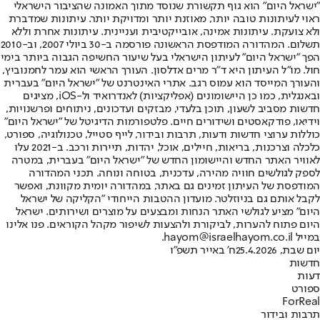
"ישראל היום" הוא גוף תקשורת שנוסד מתוך האמונה שהציבור הישראלי
ראוי לעיתונות טובה יותר, מאוזנת יותר ומדויקת יותר. עיתונות שמדברת
ולא צועקת. עיתונות אמינה, אובייקטיבית ועניינית. עיתונות אחרת וללא
תשלום. המהדורה המודפסת הראשונה פורסמה ב-30 ביולי 2007, וב-2010
הפך "ישראל היום" לעיתון הישראלי בעל שיעור החשיפה הגבוה ביותר בימי
חול. מו"ל העיתון היא ד"ר מרים אדלסון. העורך הראשי הוא עמר לחמנוביץ,
והעורך המייסד הוא עמוס רגב. אתרי האינטרנט של "ישראל היום" בעברית
ובאנגלית, כמו כן היישומונים (אפליקציות) לאנדרואיד ול-iOS, מציגים
חדשות מסביב לשעון, תוכן בלעדי, מבזקים ועדכונים, ניתוחים ופרשנויות,
וידיאו, פודקאסטים ושידורים חיים. פלטפורמות הדיגיטל של "ישראל היום"
כוללות ערוצי חדשות ודעות, תרבות ובידור, לייף סטייל, טכנולוגיה, ספורט,
כלכלה וצרכנות, בריאות, חיילים, אוכל, יהדות, תיירות ורכב. ב-2021 עלו
לאוויר האתר החדש והיישומון החדש של "ישראל היום" בעברית, במטרה
לספק לגולשים חוויה מהירה, עדכנית, בטוחה ונוחה. תכני המהדורה
המודפסת של העיתון זמינים גם באתר, במהדורה יומית מקוונת, ואפשר
לקבל אותם גם בניוזלטר. מועדון ההטבות הייחודי "הקליקה של ישראל
היום" מציע לגולשי האתר הנחות ומבצעים על מוצרים ושירותים. ישראל
היום פתוח להערות, לביקורת ולהצעות לשיפור מקהל הקוראים. פנו אלינו
במייל hayom@israelhayom.co.il.
יום שבת, 25.4.2026
ח' באייר תשפ"ו
חדשות
דעות
ספורט
ForReal
תרבות ובידור