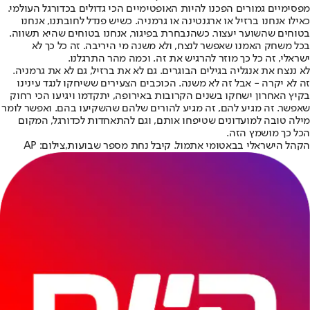
מפסימיים גמורים הפכנו להיות האופטימיים הכי גדולים בכדורגל העולמי.
כאילו אנחנו ברזיל או ארגנטינה או גרמניה. כשיש פנדל לחובתנו, אנחנו
בטוחים שהשוער יעצור. כשהנבחרת בפיגור, אנחנו בטוחים שהיא תשווה.
בכל משחק האמנו שאפשר לנצח, ולא משנה מי היריבה. זה כל כך לא
ישראלי, זה כל כך מוזר להרגיש את זה. וכמה מהר התרגלנו.
לא ננצח את אנגליה בגילים הבוגרים. גם לא את ברזיל, גם לא את גרמניה.
זה לא יקרה - אבל זה לא משנה. הכוכבים הצעירים ששיחקו לנגד עינינו
בקיץ האחרון ישחקו בשנים הקרובות באירופה, יתקדמו ויגיעו הכי רחוק
שאפשר. זה מגיע להם, זה מגיע להורים שלהם שהשקיעו בהם. ואפשר לומר
מילה טובה למועדונים שטיפחו אותם, וגם להתאחדות לכדורגל, המקום
הכל כך מושמץ הזה.
הקהל הישראלי בבאטומי אתמול. קיבל נחת מספר שבועות,צילום: AP