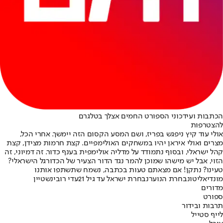
הכתבות ועידכוני הספורט החמים אצלך בטלגרם
להצטרפות
אולי עוד קיץ ניפגש בפריז, ושם המסע הקסום הזה יימשך. אחרי הכל,
מצרים ואולי איראן יהיו במשחקים האולימפיים. קצת חרמות מצידן, קצת
קהל ישראלי, ובסוף נתמודד על מדליה אולימפית בענף כדור. זה דמיוני, זה
הזוי, אבל יש מישהו שמוכן להמר נגד הדור הצעיר של הכדורגל הישראלי?
טעינו? נתקן! אם מצאתם טעות בכתבה, נשמח שתשתפו אותנו
מונדיאליטו
נבחרת הנוער
נבחרת ישראל עד גיל 21
עדי רובינשטיין
מדורים
ספורט
תרבות ובידור
לייף סטייל