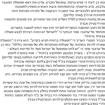
כמו כן, דווח כי נשיא צרפת, עמנואל מקרון, עדכן את ראש ממשלת המעבר
בלבנון, נג'יב מיקאתי, בהתפתחות וכעת האחרון ממתין לתשובה
מהגורמים הלבנוניים. עוד נטען כי הבקשה של נתניהו מצרפת זוכה
לתמיכת ארה"ב.
(שחר קליימן)
10:44:
במטח האחרון לגליל העליון זוהו שני שיגורים. אין נפגעים כתוצאה
מהירי.
(עידן אבני)
10:35:
ראש המועצה המצרית לענייני חוץ ושר החוץ לשעבר במצרים,
מוחמד אל־עראבי, אמר הבוקר כי "לישראל יש כוונה רצינית לבצע פעולה
צבאית ברפיח".
הבכיר המצרי העריך כי "הפעולה ברפיח תגיע בקרוב". הוא ציין כי "הפעולה
עשויה להיות במתווה של פעולות ממוקדות ולא של פשיטה כוללת". כמו כן,
אל־עראבי אמר כי "יש לחץ שמופעל על ישראל מצד כל מדינות העולם -
ביניהן ארה"ב - בעניין המבצע המתקרב ברפיח" - זאת במטרה למנוע
הרוגים נוספים בקרב האוכלוסייה האזרחית.
לידיעה המלאה
.
(שחר קליימן)
ההרס ברפיח אחרי הפצצות צה"ל (ארכיון),צילום: רשתות ערביות
10:20:
דיווח ראשוני:
אזעקות מופעלות כעת באזורים: אזור תעשייה אכזיב
מילואות, בצת, לימן, מצובה, ראש הנקרה ושלומי.
(עידן אבני)
10:03:
טיל נ"ט נורה לפני זמן קצר למרחב דוב"ב. אין נפגעים באירוע. נזק
נגרם לתשתית.
(עידן אבני)
10:01:
שנה בדיוק אחרי אירוע הירי הראשון ובסיכומה של שנה בת עשרות
אירועי ירי, שוב לפני זמן קצר נורו מספר צרורות לכיוון בתי הישוב מכיוון
הכפר ג'ילבון. זוהתה פגיעה אחת לפחות בחלון בית משפחה שגם בשבוע
שעבר נפגעו מהירי. בני המשפחה היו בבית אך ב"ה הם לא נפגעו. כוחות
צה"ל בגזרה השיבו אש מקלעים לכיוון הכפר.
(עידן אבני)
הירי במרב,צילום: קיבוץ מירב