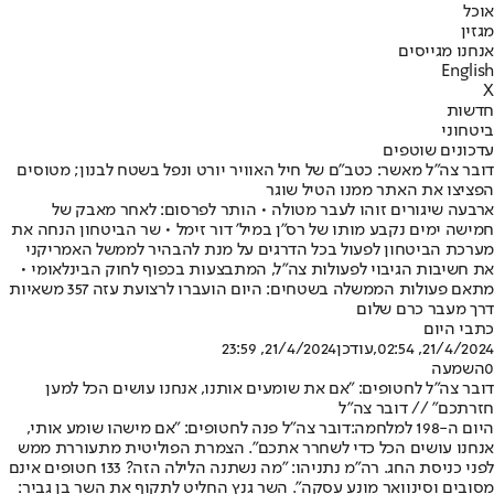
אוכל
מגזין
אנחנו מגייסים
English
X
חדשות
ביטחוני
עדכונים שוטפים
דובר צה"ל מאשר: כטב"ם של חיל האוויר יורט ונפל בשטח לבנון; מטוסים
הפציצו את האתר ממנו הטיל שוגר
ארבעה שיגורים זוהו לעבר מטולה • הותר לפרסום: לאחר מאבק של
חמישה ימים נקבע מותו של רס"ן במיל' דור זימל • שר הביטחון הנחה את
מערכת הביטחון לפעול בכל הדרגים על מנת להבהיר לממשל האמריקני
את חשיבות הגיבוי לפעולות צה״ל, המתבצעות בכפוף לחוק הבינלאומי •
מתאם פעולות הממשלה בשטחים: היום הועברו לרצועת עזה 357 משאיות
דרך מעבר כרם שלום
כתבי היום
21/4/2024, 02:54
,עודכן
21/4/2024, 23:59
0
השמעה
דובר צה"ל לחטופים: "אם את שומעים אותנו, אנחנו עושים הכל למען
חזרתכם" // דובר צה"ל
היום ה-198 למלחמה:
דובר צה"ל פנה לחטופים: "אם מישהו שומע אותי,
אנחנו עושים הכל כדי לשחרר אתכם". הצמרת הפוליטית מתעוררת ממש
לפני כניסת החג. רה"מ נתניהו: "מה נשתנה הלילה הזה? 133 חטופים אינם
מסובים וסינוואר מונע עסקה". השר גנץ החליט לתקוף את השר בן גביר: