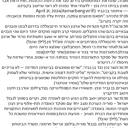
מעזה, פתח את המחסומים ביו"ש, סגר את כיתות הכוננות, ואירח את אבו
מאזן בביתו היה גנץ - לדעתי אחד כמוהו לא ראוי שיישב בקבינט.
— איתמר בן גביר (@itamarbengvir)
April 21, 2024
17:05:
נתניהו: "
חמאס מונעים עסקה, ננחית עליו מכות נוספות וכואבות
-
וזה יקרה בקרוב".
16:59:
צה"ל תקף מטרות של ארגון הטרור חיזבאללה בדרום לבנון ומבנים
צבאיים בהם שהו מחבלים. מטוסי קרב תקפו מוקדם יותר היום שני מבנים
צבאיים בהם שהו מחבלים במרחב עייתא א-שעב ותשתיות טרור של ארגון
הטרור חיזבאללה במרחבים א-נקורה ומג'דל זון.
(לילך שובל)
16:49:
לאחר שדווח כי חוסל, המחבל
אבו שוג'עא נראה היום
צוהל
בהתארגנות טרור בנור א-שמס,
(שחר קליימן)
צפו:
תיעוד של מפקד התארגנות הטרור במחנה נור א-שמס, אחרי שדווח על
חיסולו // רויטרס
16:19:
השר גנץ נגד בן גביר: "שרים שפוגעים בביטחון המדינה – לא צריכים
לשבת בקבינט", והוסיף: "עלינו לתת דוגמה אישית, ובוודאי שלא לעסוק
בפילוג או בניסיונות להעביר חוקים והחלטות שפוגעים בביטחון
ובאינטרסים המדיניים שלנו".
(אמיר אטינגר)
השרים בן גביר וגנץ. תשאירו את הםפוליטיקה בצד,צילום: אורן בן חקון
ויואב דודקביץ
15:55:
שר הביטחון יואב גלנט הגיע היום לאוגדה 210, וקיים בסמוך לגבול
ישראל - סוריה הערכת מצב יחד עם מפקד האוגדה תת-אלוף ציון רצון
וקציני המטה באוגדה: ״מגבירים את מוכנות הכוחות למשימות התקפיות
ומחדדים את הכרת האויב - מניעת ההתבססות האיראנית נמשכת כל
העת״.
(לילך שובל)
שר הביטחון גלנט בגבול סוריה,צילום: אריאל חרמוני, משרד הביטחון