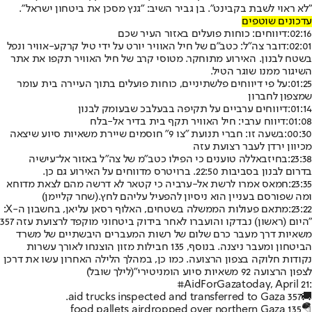
"לא ראוי לשבת בקבינט". בן גביר השיב: "גנץ מסכן את ביטחון ישראל".
עדכונים שוטפים
02:16:
דיווחים: כוחות פועלים באזור העיר שכם
02:01:
דובר צה"ל: כטב"ם של חיל האוויר יורט על ידי טיל קרקע-אוויר ונפל
בשטח לבנון. האירוע מתוחקר. מטוסי קרב של חיל האוויר תקפו את אתר
השיגור ממנו שוגר הטיל.
01:25:
על פי דיווחים פלשתיניים, כוחות פועלים בתוך העיירה בית עומר
שמצפון לחברון
01:14:
דיווחים ערביים על תקיפה בבעלבכ שבעומק לבנון
01:08:
דיווח ערבי: חיל האוויר תקף בית בדיר אל-בלח
00:30:
בשעה זו: חברי תנועת "צו 9" חוסמים שיירת משאיות סיוע שיצאה
מכיוון ירדן לעבר רצועת עזה
23:38:
בחיזבאללה טוענים כי הפילו כטב"מ של צה"ל באזור אל־עישיה
בדרום לבנון בסביבות 22:50. ברויטרס מדווחים על האירוע גם כן.
23:35:
חמאס אמרו לרשת אל-ערביה כי קטאר לא דרשה מהם לצאת מדוחא
ומה שפורסם בעניין הוא ניסיון להפעיל עליהם לחץ.
(שחר קליימן)
23:22:
מתאם פעולות הממשלה בשטחים, האלוף רסאן עליאן, בחשבון ה-X:
”היום (ראשון) נבדקו והועברו לאחר בידוק ביטחוני מוקפד לרצועת עזה 357
משאיות דרך מעבר כרם שלום של רשות המעברים היבשתיים של משרד
הביטחון ומעבר ניצנה. בנוסף, 135 חבילות מזון הוצנחו לאורך עשרות
נקודות חלוקה בצפון הרצועה. כמו כן, במהלך הלילה האחרון עשו את דרכן
לצפון הרצועה 92 משאיות סיוע הומניטירי"
(לילך שובל)
#AidForGaza
today, April 21:
🚚357 aid trucks inspected and transferred to Gaza.
🪂135 food pallets airdropped over northern Gaza