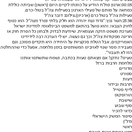
00:05:
ארגון פת"ח הודיע על כוונתו לקיים היום (ראשון) שביתה כוללת
כמחאה על מותם של פעילי הארגון בפעילות צה"ל בטול-כרם.
פעילות צה"ל בטול כרם (ארכיון),צילום: דובר צה"ל
23:38:
השר גנץ: ״גדוד נצח יהודה הוא חלק בלתי נפרד מצה״ל. הוא כפוף
לחוק הצבאי, והוא פועל בהתאם למשפט הבינלאומי. למדינת ישראל
מערכת משפט חזקה ועצמאית, שיודעת לבדוק ולבחון כל הפרת חוק או
חריגה מפקודות צה״ל, וכך גם נעשה. יש לי הערכה רבה לידידינו
האמריקנים, אבל הטלת סנקציות על היחידה היא תקדים מסוכן, וגם
מעבירה מסר שגוי לאויבינו המשותפים בזמן מלחמה. אפעל כדי שההחלטה
הזו לא תעבור".
טעינו? נתקן! אם מצאתם טעות בכתבה, נשמח שתשתפו אותנו
מלחמת חרבות ברזל
מדורים
ספורט
דעות
תרבות ובידור
לייף סטייל
הורוסקופ
שישבת
סוף שבוע
כדאי להכיר
סיפור המשק הישראלי
נדל"ן
ראשי