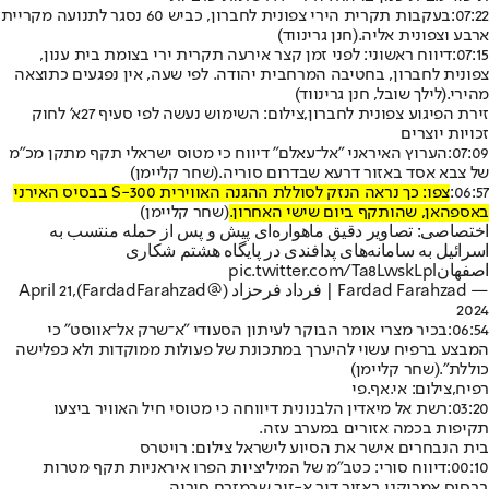
07:22:
בעקבות תקרית הירי צפונית לחברון, כביש 60 נסגר לתנועה מקריית
ארבע וצפונית אליה.
(חנן גרינווד)
07:15:
דיווח ראשוני: לפני זמן קצר אירעה תקרית ירי בצומת בית ענון,
צפונית לחברון, בחטיבה המרחבית יהודה. לפי שעה, אין נפגעים כתוצאה
מהירי.
(לילך שובל, חנן גרינווד)
זירת הפיגוע צפונית לחברון,צילום: השימוש נעשה לפי סעיף 27א' לחוק
זכויות יוצרים
07:09:
הערוץ האיראני "אל־עאלם" דיווח כי מטוס ישראלי תקף מתקן מכ"מ
של צבא אסד באזור דרעא שבדרום סוריה.
(שחר קליימן)
06:57:
צפו: כך נראה הנזק לסוללת ההגנה האווירית S-300 בבסיס האירני
באספהאן, שהותקף ביום שישי האחרון.
(שחר קליימן)
اختصاصی: تصاویر دقیق ماهواره‌ای پیش و پس از حمله منتسب به
اسرائیل به سامانه‌های پدافندی در پایگاه هشتم شکاری
اصفهان
pic.twitter.com/Ta8LwskLpl
— Fardad Farahzad | فرداد فرحزاد (@FardadFarahzad)
April 21,
2024
06:54:
בכיר מצרי אומר הבוקר לעיתון הסעודי "א־שרק אל־אווסט" כי
המבצע ברפיח עשוי להיערך במתכונת של פעולות ממוקדות ולא כפלישה
כוללת".
(שחר קליימן)
רפיח,צילום: אי.אף.פי
03:20:
רשת אל מיאדין הלבנונית דיווחה כי מטוסי חיל האוויר ביצעו
תקיפות בכמה אזורים במערב עזה.
בית הנבחרים אישר את הסיוע לישראל צילום: רויטרס
00:10:
דיווח סורי: כטב"מ של המיליציות הפרו איראניות תקף מטרות
בבסיס אמריקני באזור דיר א-זור שבמזרח סוריה.