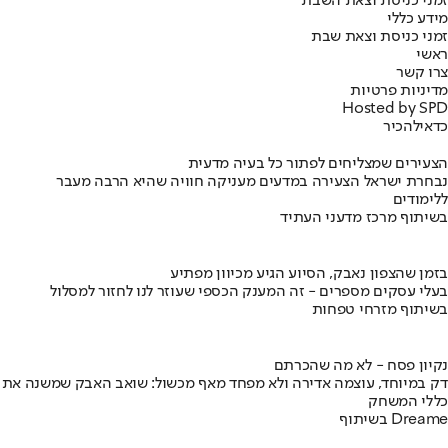
זמני כניסת וצאת השבת
מידע כללי
זמני כניסת וצאת שבת
ראשי
צרו קשר
מדיניות פרטיות
Hosted by SPD
כדאי
להכיר
הצעירים שמצליחים לפתור כל בעיה מדעית
נבחרת ישראל הצעירה במדעים מעניקה חוויה שהיא הרבה מעבר
ללימודים
בשיתוף מרכז מדעני העתיד
בזמן שהצפון נאבק, הסיוע הגיע מכיוון מפתיע
בעלי עסקים מספרים - זה המענק הכספי שעוזר לנו לחזור למסלול
בשיתוף מזרחי טפחות
נקיון פסח - לא מה שהכרתם
דק במיוחד, עוצמה אדירה ולא מפחד מאף מכשול: שואב האבק שמשנה את
כללי המשחק
בשיתוף Dreame