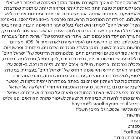
"ישראל היום" הוא גוף תקשורת שנוסד מתוך האמונה שהציבור הישראלי
ראוי לעיתונות טובה יותר, מאוזנת יותר ומדויקת יותר. עיתונות שמדברת
ולא צועקת. עיתונות אמינה, אובייקטיבית ועניינית. עיתונות אחרת וללא
תשלום. המהדורה המודפסת הראשונה פורסמה ב-30 ביולי 2007, וב-2010
הפך "ישראל היום" לעיתון הישראלי בעל שיעור החשיפה הגבוה ביותר בימי
חול. מו"ל העיתון היא ד"ר מרים אדלסון. העורך הראשי הוא עמר לחמנוביץ,
והעורך המייסד הוא עמוס רגב. אתרי האינטרנט של "ישראל היום" בעברית
ובאנגלית, כמו כן היישומונים (אפליקציות) לאנדרואיד ול-iOS, מציגים
חדשות מסביב לשעון, תוכן בלעדי, מבזקים ועדכונים, ניתוחים ופרשנויות,
וידיאו, פודקאסטים ושידורים חיים. פלטפורמות הדיגיטל של "ישראל היום"
כוללות ערוצי חדשות ודעות, תרבות ובידור, לייף סטייל, טכנולוגיה, ספורט,
כלכלה וצרכנות, בריאות, חיילים, אוכל, יהדות, תיירות ורכב. ב-2021 עלו
לאוויר האתר החדש והיישומון החדש של "ישראל היום" בעברית, במטרה
לספק לגולשים חוויה מהירה, עדכנית, בטוחה ונוחה. תכני המהדורה
המודפסת של העיתון זמינים גם באתר, במהדורה יומית מקוונת, ואפשר
לקבל אותם גם בניוזלטר. מועדון ההטבות הייחודי "הקליקה של ישראל
היום" מציע לגולשי האתר הנחות ומבצעים על מוצרים ושירותים. ישראל
היום פתוח להערות, לביקורת ולהצעות לשיפור מקהל הקוראים. פנו אלינו
במייל hayom@israelhayom.co.il.
יום שלישי, 7.4.2026
כ' בניסן תשפ"ו
חדשות
דעות
ספורט
ForReal
תרבות ובידור