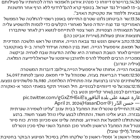
14:30:
ברויטרס דיווחו כי מנהיג איראן ח'אמנאי הודה לכוחותיו על פעילותם
ב-13 לאפריל נגד ישראל. בנוסף קרא להם
"לרדוף ללא הרף אחר חדשנות
צבאית וללמוד את טקטיקת האויב".
13:36:
שר הביטחון גלנט שטרם התייחס באופן רשמי להחלטה של הממשל
האמריקני נגד נצח יהודה פועל מאחורי הקלעים כדי לנסות ולהשפיע עליה
ועל תוצאותיה הצפויות. השר צפוי להתייחס לנושא רק לאחר שיתבררו
תוצאות אותן פעולות.
(שירית אביטן כהן)
13:32:
כתב אישום הוגש נגד צבאח הנייה, אחותו של ראש הלשכה המדינית
של חמאס, איסמעיל הנייה. זאת בגין הסתה ועידוד לטרור. ב-9 באוקטובר
יומיים לאחר השבת השחורה היא שלחה הודעות שבח לאחיה וביקשה
ממכריה הרבים לתפלל להרס ולחורבן שיומטו על ישראל.
לידיעה המלאה
.
(איליה יגורוב)
צבאח הנייה, אחותו של איסמעיל הנייה,צילום: דוברות המשטרה
12:50:
משרד הבריאות בעזה, שמנוהל על ידי חמאס, טוען: לפחות 34,097
פלשתינים נהרגו ברצועת עזה מתחילת המלחמה, 76,980 פלשתינים נפצעו.
12:15:
צפו:
על פי דיווחים לבנוניים, חיל האוויר תקף בפאתי הכפר א-נאקורה
שבדרום לבנון.
(שחר קליימן ונטע בר)
غارة عنيفة على بلدة الناقورة!
pic.twitter.com/gGxZ7HE4iE
— حسن الدّر (@HasanDorr)
April 21, 2024
11:42:
החיילים שנטרלו את המחבל בבית ענון: "עלינו לשמירה שגרתית
בגזרה. הגיע אלינו חשוד, והתחלנו לבצע עליו נוהל מעצר חשוד. ברגע
שהתחלנו לתפעל את האירוע, נפתחה עלינו אש מכיוון מזרח. כוח סיור
נטרל את המחבל הראשון ולאחר מכן המחבל השני שלף סכין ונטרלנו
אותו".
(לילך שובל)
סמל-ראשון א׳ וסמל-ראשון מ׳ שלקחו חלק בסיכול הפיגוע הבוקר בחטיבת