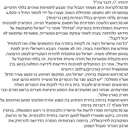
יהודה // דובר צה"ל
10:53:
לקראת החג משמר הגבול ערך מבצע לתפיסת שוהים בלתי חוקיים,
במסגרתו 491 נתפסו. מתחילת השנה נעצרו על ידי לוחמי החיל כ-4,500
שוהים בלתי חוקיים בכלל הגזרות.
(חנן גרינוווד)
10:49:
ראש הלשכה המדינית של חמאס, איסמעיל הנייה, התראיין לסוכנות
הידיעות הממלכתית בטורקיה "אנדולו" ואמר כי "ישראל מתעקשת על
חידוש הלחימה בעזה לאחר עסקת שבויים אפשרית, אפשרות שחמאס לא
יכול לקבל".
"כל מה שישראל רוצה זה לקחת בחזרה את החטופים שלה ואז להתחיל
מחדש את המלחמה בעזה, וזה לא אפשרי. הצבא הישראלי חייב לסגת
באופן מוחלט מעזה. ישראל גם מתנגדת לחזרת העקורים לצפון הרצועה.
היא מקבלת אפשרות של חזרה איטית ומדורגת. זה בלתי מתקבל על
הדעת", אמר רב המחבלים לסוכנות הידיעות.
לידיעה המלאה
.
(נטע בר)
אסמעאיל הנייה (ארכיון),צילום: רויטרס
10:47:
ראש מועצת בנימין, ישראל גנץ, ממקום הפיגוע בו נפצע צעיר מדגל
אש"ץ ממולכד: "יש לבצע סגר על הכפרים אל מועייר ודומא מהם יצאו
הפיגועים האחרונים ולעבור בית בית כדי לנקות את הכפרים האלה
ממרצחים. אנחנו כאן ממשיכים את המסע מיציאת מצרים בראש מורם ובני
חורין בארץ שלנו".
ראש מועצת בנימין בזירת הפיגוע בה נפצע אזרח מפיצוץ מטען שהוטמן על
דגל אש״ף // דוברות בנימין
10:46:
מקורות מסרו לרשת אל-מיאדין הלבנונית כי ראש הממשלה, בנימין
נתניהו, ביקש מפאריז לפעול למען רגיעה בחזית הלבנונית. על פי הרשת,
המקורבת לחיזבאללה, ביוזמה הצרפתית הוסרה הדרישה להרחיק את
ארגון הטרור מגבול הצפון.