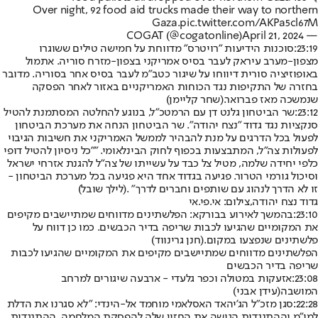
Over night, 92 food aid trucks made their way to northern
Gaza.
pic.twitter.com/AKPa5cl67M
April 21, 2024
— COGAT (@cogatonline)
23:19:
סוכנות הידיעות "רויטרס" מדווחת על חמישה טילים ששוגרו
מצפון-מערב עיראק לעבר בסיס אמריקני בצפון-מזרח סוריה. אתמול
באופוזיציה סורית דיווחו על שיגור כטב"מ לעבר בסיס אחר בסוריה. מדובר
בחזרה של התקיפות נגד הכוחות האמריקניים באזור לאחר הפסקה
שנמשכה מאז פברואר.
(שחר קליימן)
23:12:
שר הביטחון גלנט דן עם הרמטכ״ל, בנוגע להחלטה המסתמנת להטיל
סנקציות נגד גדוד ״נצח יהודה״. שר הביטחון הנחה את מערכת הביטחון
לפעול בכל הדרגים על מנת להבהיר לממשל האמריקני את חשיבות הגיבוי
לפעולות צה״ל, המתבצעות בכפוף לחוק הבינלאומי. "״כל ניסיון להטיל דופי
כלפי יחידה שלמה, מטיל צל כבד על עשייתו של צה״ל להגנת אזרחי ישראל
וסיכול גורמי הטרור. פגיעה בגדוד אחד היא פגיעה בכל מערכת הביטחון -
זו לא הדרך לנהוג עם שותפים וחברים לדרך״ .
(לילך שובל)
גדוד נצח יהודה,צילום: אי.פי.אי
23:10:
בהמשך לאירוע בבורקא: הפלשתינים מדווחים שמתיישבים מקיפים
את המקומיים שהגיעו לכבות שריפה בדיר הכבשים. כמו כן דווח על
פלשתינים שנפצעו במקום.
(חנן גרינווד)
הפלשתינים מדווחים שמתיישבים מקיפים את המקומיים שהגיעו לכבות
שריפה בדיר הכבשים
23:08:
אזעקות במטולה וכפר גלעדי - ארבעה שיגורים למרחב
המושבה
(עידן אבני)
22:28:
סגן מזכ"ל הג'יהאד האסלאמי מוחמד אל-הינדי: "לא סגרנו את הדלת
למו"מ וההתנגדות הגישה את החזון שלה להפסקת המלחמה. ההתנגדות