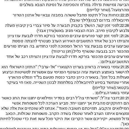
הביעה גמישות גדולה במו"מ והסכימה על נסיגת הצבא בשלבים
מהרצועה".
(שחר קליימן)
22:23:
כוחות צה"ל תקפו מחבל ששהה במבנה צבאי של ארגון הטרור
חיזבאללה בדרום לבנון
(לילך שובל)
22:28:
לפני זמן קצר, הושלך בקבוק תבערה על סיור צברי בין קיבוץ מעלה
גלבוע לקיבוץ מירב. הכח הצבאי מגיב באש
(עידן אבני)
21:26
: לפני זמן קצר פורעים ערבים מהכפר בורקא חדרו לגבעת עוז ציון
והציתו רכב של אחד התושבים האירוע הערב מצטרף להצתה נוספת
שביצעו ערבים בגבעת צור הראל הסמוכה לפני כחודש, בה הציתו פורעים
מהכפר רכב בגבעה שנשרף כליל.
(חנן גרינווד)
פורעים ערבים מהכפר בורקא חדרו לגבעת עוז ציון והציתו רכב של אחד
התושבים,צילום: .
21:25:
עזמי בשארה בראיון בערוץ הקטארי "אל-ערבי": "החזון הישראלי הוא
להישאר באמצע רצועת עזה ובעוטף הפנימי עם אפשרות לפשיטות וביצוע
פעולות בכל זמן". בשארה כיהן כחבר כנסת מטעם בל"ד ונמלט מהארץ
אחרי שנחשד בסיוע לחיזבאללה במלחמת לבנון השנייה. מאז חי בעיקר
בקטאר.
(שחר קליימן)
עזמי בשארה,צילום: .
20:21:
דובר צה"ל: "משרתי צה"ל רבים בסדיר ומילואים יחגגו את החג כאשר
הם רחוקקים מהבית אך יחגגו יחד. מביע הערכה לכל משפחות אנשי
המילואים והקבע. תמיכתם חשובה מאוד". אנחנו לא שוכחים את אלה שלא
נמצאים איתנו הערב לאחר שנפלו בשדה הקרב. משפחות שכולות, הכאב
גדול מנשוא. יקיריכם אשר הקריבו את היקר מכל עשו זאת כדי שנוכל לחיות
כאן".