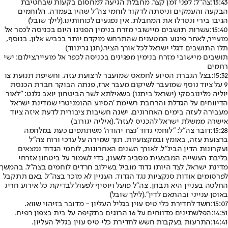
15:43:
צה"ל: לפני זמן קצר, מחבלת הגיעה למחסום בקעות שבחטיבת
הבקעה והעמקים וניסתה לדקור לוחמי צה"ל שהיו בעמדה. הלוחמים
הגיבו בירי ונטרלו את המחבלת. אין נפגעים לכוחותינו.
(לילך שובל)
15:40:
עשרות תושבים מיישובי מזרח בנימין הפגינו היום בכניסה לכפר אל
מועייר, לאחר פיגוע המטענים שהתרחש מוקדם יותר בכביש אלון. בנוסף,
תלו התושבים דגלי ישראל לכל אורך הציר.
(חנן גרינווד)
תושבים מיישובי מזרח בנימין מפגינים בכניסה לכפר אל מועייר,צילום: ישי
רחמים
15:32:
בצל הגברת הסיוע לחמאס שמועבר לרצועת עזה, וחשיפת תנועת צו
9 על ציוד נוסף שמועבר לשיקום מעבר ארז, פנתה הבוקר חברת הכנסת
יוליה מלינובסקי (ישראל ביתנו) בשאילתא לשר הביטחון יואב גלנט: "לאור
הדיווחים על הגדלת והרחבת רשימת 'הסיוע ההומניטרי שמדינת ישראל
מעבירה לעזה בימים האחרונים, ישנה חשיבות ציבורית לדעת איזה ציוד
אישרה ממשלת ישראל להכניס לעזה".
(איליה יגורוב)
15:28:
דובר צה״ל: "לוחמי גדוד 'נצח יהודה' משתתפים כעת במלחמה
ברצועת עזה, באומץ ובמקצועיות, תוך שמירה על ערכי ורוח צה״ל
ועקרונות הדין הבינ״ל. לאורך השנים האחרונות, לוחמי הגדוד נמצאים
בליבת העשייה המבצעית מסביב לשעון, כדי לשמור על ביטחון אזרחי
מדינת ישראל, לצד היותו גדוד מוביל בשילוב חרדים לוחמים בצה״ל. בהמשך
לפרסומים אודות סנקציות נגד הגדוד, העניין לא מוכר בצה״ל. באם תתקבל
החלטה בעניין היא תבחן. צה״ל פועל ויוסיף לפעול לבדיקת כל אירוע חריג
באופן ענייני ובהתאם לדין".
(לילך שובל)
15:07:
חשד לחדירת כלי טיס עוין בגליל העליון - מדובר בזיהוי שווא.
14:51:
הפלשתינים מדווחים על 16 הרוגים בתקיפה על בית בצפון רפיח.
14:41:
התרעות בעקבות חשש לחדירת כלי טיס עוין בגליל העליון.