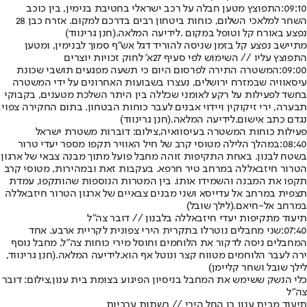
09:10:
התפוצץ מטען חבלה על רכב ישראלי בחטיבת בנימין, בין כוכב
השחר למלאכי השלום, כוחות ביטחון רבים בדרכם למקום. אזרח כבן 28
נפצע באורח קל וטופל במקום .
לידיעה המלאה
.
(חנן גרינווד)
מתיישב נפצע קל בזמן שניסה להוריד דגל אש״ף סמוך לבנימין, ומטען
התפוצץ עליו // השימוש לפי סעיף 27א' לחוק זכויות יוצרים
09:00:
המשטרה התירה לפרסום היום כי תשעה מפגעים תושבי שכונת
עיסאוויה שבמזרח ירושלים, נעצרו בשבועות האחרונים על ידי המשטרה
בחשד לפעילות על רקע לאומני שכללה בין היתר השלכת מטענים, בקבוקי
תבערה, ירי זיקוקין ויידוי אבנים לעבר כוחות הבטחון. בתום החקירה צפוי
נגדם כתב אישום.
לידיעה המלאה
.
(חנן גרינווד)
פעילות כוחות המשטרה בעיסוואיה,צילום: דוברות משטרת ישראל
08:40:
במהלך הלילה מטוסי קרב של חיל האוויר תקפו מספר יעדי טרור
בשטח לבנון. באחת התקיפות זוהה מחבל פועל מתוך מבנה צבאי של ארגון
הטרור חיזבאללה במרחב טיר חרפא. בעקבות זאת ובמהירות, מטוסי קרב
תקפו את המבנה והשמידו אותו. בין המטרות הנוספות שהותקפו, עמדת
תצפית במרחב אל עדייסא ושני מבנים צבאיים של ארגון הטרור חיזבאללה
במרחב אל-חיאם.
(לילך שובל)
תיעוד מתקיפות יעדי חיזבאללה בלבנון // דובר צה"ל
07:40:
שני מחבלים נוטרלו בתקרית הירי צפונית לקריית ארבע. אחד
המחבלים ניסה לדקור את הלוחמים וחוסל מירי כוחות צה"ל, מחבל נוסף
ירה לעבר הלוחמים מטווח קצר ונוטל אף הוא.
לידיעה המלאה
.
(חנן גרינווד,
לילך שובל ושחר קליימן)
כלי הנשק ששימש את המחבל בניסיון הפיגוע בצומת בית ענון,צילום: דובר
צה"ל
תיעוד מבית ענון בו החל הירי // רשתות ערביות