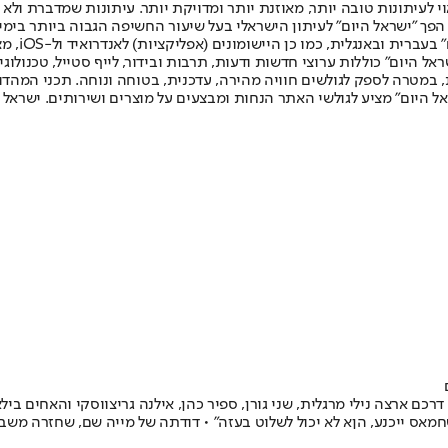
לעיתונות טובה יותר, מאוזנת יותר ומדויקת יותר. עיתונות שמדברת ולא צ
שלום. המהדורה המודפסת הראשונה פורסמה ב-30 ביולי 2007, וב-2010 הפך "ישראל היום" לעיתון הישראלי בעל שי
לחמנוביץ,
ל היום" כוללות ערוצי חדשות ודעות, תרבות ובידור, לייף סטייל, טכנולוגיה
ברית, במטרה לספק לגולשים חוויה מהירה, עדכנית, בטוחה ונוחה. תכני המה
ל היום" מציע לגולשי האתר הנחות ומבצעים על מוצרים ושירותים. ישראל 
ם ארצה נילי מרגלית, שני גורן, ספיר כהן, אילנה גריצווסקי והאחים ביל
שחמאס ייכנע, הןא לא יכול לשלוט בעזה" • דודתה של מייה שם, שחזרה מש