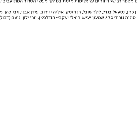
 מספר רב של דיווחים על אלימות מינית במהלך מעשי הטרור המתועבים של חמאס ב-7 באוקטובר, א
הן, נטעאל בנדל, לילך שובל, רן רזניק, איליה יגורוב, עידן אבני, אבי כהן, 
סוניה גורודיסקי, שמעון יעיש, היאלי יעקבי-הנדלסמן, יורי ילון, נועם (דבול) 