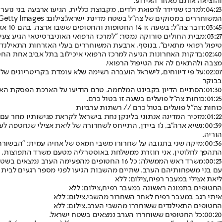
והוציאה אותם מאזור האירוע.
04:23:
למרכז שניידר לרפואת ילדים, מקבוצת כללית, הגיעו ארבעה בני נוער
המשוחררים במסוקים של צה"ל בשטח מדינת ישראל,צילום: Getty Images
03:45:
דובר צה"ל: בשעה זו 14 החטופות והחטופים ששבו ארצה, בהם 10 אזרחים ישראלים וארבעה אזרחים תאילנדים, עושים את דרכם מבסיס חצרים לבתי החולים שם יתאחדו עם בני משפחותיהם.
03:27:
טיפול רפואי מתאים". בנוסף, ארבעת המשוחררים בעלי האזרחות התאילנדית
02:40:
בדקות האחרונות הגיעה למרכז הרפואי איכילוב בתל אביב אחת הח
מצבה ולהתאים לה את הטיפול הרפואי.
02:07:
על פי דיווחים, לישראל הועברה רשימה שלא עומדת בקריטריונים 
בבוקר
01:30:
הסתיים הדיון בקבינט המלחמה. טרם הודיעו על הארכת הפסקת האש,
01:25:
כוחות צה"ל פועלים בשעה זו בטול כרם.
כוחות צה"ל פועלים בטול כרם // רשתות ערביות
01:22:
מזכיר המדינה אנתוני בלינקן נחת בישראל לקראת פגישותיו מחר ע
00:39:
נשיא ארה"ב, ג'ו ביידן, התייחס לשחרורה של ליאת אצילי שנחטפה ל
הוריה.
00:36:
התהפך לחלוטין. אני חוזרת ממשלחת באוסטרליה מטעם משרד התפוצות, טס
00:23:
עם בני משפחותיהם הערב. שתיים מהשבות הגיעו לפני מספר רגעים לבית 
ליאת אצילי במעבר רפיח,צילום: ללא
החטופים בתמונה ראשונה במעבר רפיח,צילום: ללא
איתי רגב במעבר רפיח לאחר השחרור מהשבי,צילום: ללא
החטופים התאילנדים ששוחררו מהשבי הערב,צילום: ללא
00:20:
כל החטופים ששוחררו הערב נמצאים בשטח ישראל.