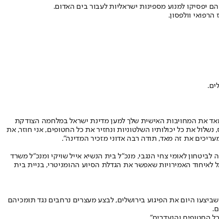
ם יפסיקו למנוע מספינות ישראליות לעבור בים האדום.
רפואי וולפסון.
יכים מאד את המחויבות האישית שלך למען מדינת ישראל במלחמה הצודקת
שלול את כל יכולותיו השלטוניות ונחזיר את כל החטופים, אני חוזר, את
ריכים את זה מאד, תודה רבה אדוני מזכיר המדינה״.
לביטחון לאומי צחי הנגבי, מנכ״ל בית הנשיא אייל שויקי ומנכ״ל משרד
ראל לאיחוד האמירויות שאפשר את הגדלת הסיוע ההומניטרי, בניית בית
ביצעו היום את הפיגוע בירושלים, לבצע מעצרים נרחבים נגד תומכיהם
.
 החטופים והנעדרים".