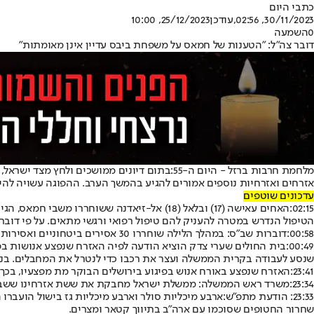
כתבי היום
30/11/2023, 02:56
,עודכן
25/12/2023, 10:00
0
השמעה
דובר צה"ל: "הטענות של חמאס על משפחת ביבס עדיין אינן מאומתות"
מלחמת חרבות ברזל - היום ה-55:
בתום דיונים ממושכים ולחץ מצד ישראל,
אזרחים ואזרחיות נוספים אמורים להגיע בהמשך הערב. ההפוגה עשויה לה
עדכונים שוטפים
02:15:
האחים עאישה (17) ובלאל (18) אל-זיאדנה ששו
הטיפול הנדרש במטרה להעניק להם טיפול רפואי ורגשי מתאים. על פי דוב
00:58:
דוברות שב"ס: במהלך הלילה שוחררו 30 אסירים ביטחוניים ואסירות ביטחוניות ממספר מתקני כליאה: "דמון", "מגידו", "עופר", "נפחא", "קציעות" ו"רמון" בליווי של לוחמי יחידת "נחשון" של שב"ס ובסיוע משטרת ישראל.
00:49:
בית החולים שערי צדק הוציא הודעה לפיה האזרח שנפצע אנושות בפיג
שנסע לעבודה בקרית הממשלה ועצר את רכבו כדי לנטרל את המחבלים. בני מש
23:41:
האזרח שנפצע באורח אנוש בפיגוע בירושלים הבוקר מת מפצעיו, בכך
23:34:
משרד ראש הממשלה: ממשלת ישראל מחבקת את ששת אזרחינו ששבו כע
23:33: הודעת מתפ"ש:
שחרור החטופים שסוכמו עם ארה״ב בתיווך קטאר ומצרים.