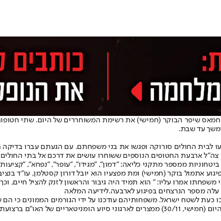
 חמאס שיפר הבוקר (חמישי) את רשימת המשוחררים של היום. שתי חטופות 
ימשך עד שבת.
חררו משבי חמאס, הגיעו לבית החולים סורוקה ופגשו את בני משפחתם. עם הגעתם עברו
ר צה"ל ארבעת החטופים הנוספים ששוחרו עושים את דרכם אל בתי החולים 
וע אתמול בוקר (חמישי) ומת מפצעיו הוא יובל דורון קסטלמן, עו"ד בנצי
פחתו אמרו עליו: " הוא תמיד היה גיבור והראשון לזנק להציל חיים, וכך
 עלה מספר הנרצחים בפיגוע לארבעה.
לידיעה המלאה
ת לשטח ישראל. משפחותיהם עודכנו על ידי הגורמים הממונים כי הם ש
ארבע מיכליות סולר וארבע מיכליות גז בישול הועברו היום (חמישי, 30/11) ממצרים לא