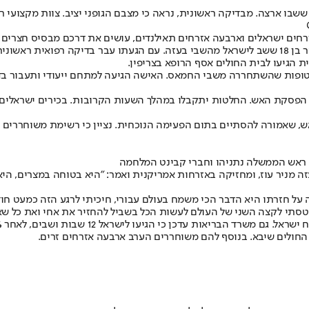
 ששבו ארצה. מבדיקה ראשונית, נראה כי מצבם הגופני יציב. צוות מקצועי ר
מבית החולים סורוקה נמסר: "למרכז הרפואי האוניברסיטאי הגיע צעיר בן 18 ששב לישראל מהשבי בעזה.
 הגיעו לבית החולים אסף הרופא בצריפין.
טופות שהשתחררה משבי החמאס. האישה הגיעה למתחם ייעודי ותעבור בדי
של הפסקת האש. החלטות יתקבלו במהלך השעות הקרובות. בכירים ישראלי
 שאמורה להסתיים בתום הפעימה הנוכחית. נציין כי רשימת משוחררים נ
ם ראש הממשלה נתניהו וחברי קבינט המלחמה
עזה מניר עוז, ומחזיקה באזרחות אמריקנית ואמר: "היא בטוחה במצרים, הי
תי לקצה השני של העולם לעשות הכל בשביל להחזיר את אחי ואת כל שאר
החולים שיבא. בנוסף להם משוחררים הערב ארבעה אזרחים זרים.