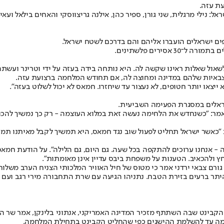
עת עזה.
 נילי מרגלית, שני גורן, ספיר כהן, אילנה גריצווסקי והאחים בילאל ועאי
ים ישראלים הועברו אליהם והם בדרכם לשטח ישראל.
ול שאלות ראינו שקשה לה. היא נותחה בידה בעזה על ידי וטרינר ועשתה
הצבאיות שלהם במדינה ומחוצה לה, אם תחודש המלחמה ברצועת עזה.
ייצאו יותר חטופים, לא נעצור עד שיחזרו. חמאס לא יכול לשלוט בעזה".
שראלים במסגרת הפעימה השביעית.
 ואמר: ״כשנחדש את הלחימה נעשה זאת במלוא העוצמה - רק כך נמשיך להכו
ב "כאשר ישראל תחליט לפעול שוב נגד חמאס, היא תמשיך לקבל מאיתנו תמי
 אנחנו ערוכים להתקפה בכל שעה. גם היום, גם הלילה". על הודעת חמאס 
ץ ולהכאיב. הטענות על משפחת ביבס עדיין אינן מאומתות".
ורם צבאי ירדני אמר כי מטוס של חיל האוויר המלכותי הצניח הערב משלוח צ
היתר ברעים בזירת הטבח. נתניהו הגיעה עם שרת התחבורה מירי רגב ועם
קבינט שבה השתתף מזכיר המדינה האמריקני, אנתוני בלינקן, אמר שר הביט
לחמה עד להשלמת ההישגים כפי שהחליט הקבינט בתחילת המלחמה.