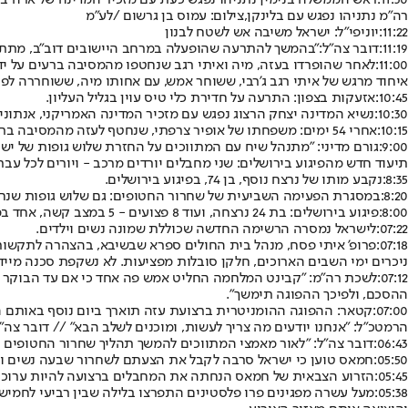
11:30:
ראש הממשלה בנימין נתניהו נפגש כעת עם מזכיר המדינה של ארה"ב א
רה"מ נתניהו נפגש עם בלינקן,צילום: עמוס בן גרשום /לע"מ
11:22:
יוניפי״ל: ישראל משיבה אש לשטח לבנון
11:19:
דובר צה"ל
:
"בהמשך להתרעה שהופעלה במרחב היישובים דוב"ב, מתת ו
11:00:
לאחר שהופרדו בעזה, מיה ואיתי רגב שנחטפו מהמסיבה ברעים על יד
איחוד מרגש של איתי רגב ג'רבי, ששוחר אמש, עם אחותו מיה, ששוחררה לפני
10:45:
אזעקות בצפון: התרעה על חדירת כלי טיס עוין בגליל העליון.
10:30:
נשיא המדינה יצחק הרצוג נפגש עם מזכיר המדינה האמריקני, אנתוני 
10:15:
אחרי 54 ימים: משפחתו של אופיר צרפתי, שנחטף לעזה מהמסיבה ברעים ב-7 באוקטובר, התבשרה על הירצחו.
9:00:
גורם מדיני: "מתנהל שיח עם המתווכים על החזרת שלוש גופות של ישראל
תיעוד חדש מהפיגוע בירושלים: שני מחבלים יורדים מרכב - ויורים לכל עבר לכיוון טרמ
8:35:
נקבע מותו של נרצח נוסף, בן 74, בפיגוע בירושלים.
8:20:
במסגרת הפעימה השביעית של שחרור החטופים: גם שלוש גופות שנחטפ
8:00:
פיגוע בירושלים: בת 24 נרצחה, ועוד 8 פצועים - 5 במצב קשה, אחד במצב בינוני ושניים פצועים קל.
07:22:
לישראל נמסרה הרשימה החדשה שכוללת שמונה נשים וילדים.
07:18:
ניכרים ימי השבים הארוכים, חלקן סובלות מפציעות. לא נשקפת סכנה מייד
07:12:
לשכת רה"מ: "קבינט המלחמה החליט אמש פה אחד כי אם עד הבוקר ב
ההסכם, ולפיכך ההפוגה תימשך".
07:00:
קטאר: ההפוגה ההומניטרית ברצועת עזה תוארך ביום נוסף באותם ה
הרמטכ״ל: "אנחנו יודעים מה צריך לעשות, ומוכנים לשלב הבא" // דובר צה"
06:43:
דובר צה"ל: "לאור מאמצי המתווכים להמשך תהליך שחרור החטופים 
05:50:
חמאס טוען כי ישראל סרבה לקבל את הצעתם לשחרור שבעה נשים וילדים 
05:45:
הזרוע הצבאית של חמאס הנחתה את המחבלים ברצועה להיות ערוכים
05:38: