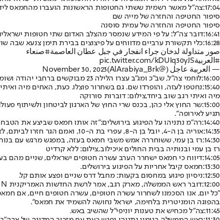
17:04:
צה"ל מאשר רשמית ששתי החטופות הראשונות הועברו מהחמאס לידי ה
סיפור החטיפה והחזרה של מייה שם
סיפור החטיפה והחזרה של עמית סוסנה
16:41:
דובר צה״ל: על פי המידע שנמסר מהצלב האדום שתי חטופות ישראליות
16:28:
כלי תקשורת ערביים מדווחים על פיצוצים בבירת תימן צנעא שבה שול
صور متداولة لدخان جراء انفجار في جبل عطان العاصمة
#صنعاء
#العربية
pic.twitter.com/kDUIq30yJS
— العربية عاجل (@AlArabiya_Brk)
November 30, 2023
16:00:
לוחמי צה"ל, שב"כ ומג"ב עצרו הלילה 23 מבוקשים ברחבי יהודה ושומרון, כעשרה מהם פעילי חמאס. בטול כרם נעצרו ארבעה מבוקשים. בפעילויות בחטיבות עציון ויהודה הוחרמו כ-250 אלף שקלים שיועדו לטרור.
15:40:
נחטפו לעזה, והופרדו שם. גם בשחרור פוצלו. כעת, האחים מיה ואית
מיה ואיתי רגב שוב ביחד,צילום: דוברות סורוקה
15:00:
שר החוץ אלי כהן, בכנס שרי החוץ של הארגון לביטחון ולשיתוף פעו
תגיע לאירופה".
14:40:
רה"מ נתניהו על הפיגוע בירושלים:
"
זה אותו חמאס שביצע את הטבח הנורא ב-7 באוקטובר, אותו חמאס שמנסה לרצוח אותנו בכל מקום. אנחנו נשבענו, ואני נשבעתי, לחסל 
14:35:
אוריה בן ה-4, יובל בן ה-8, עפרי בת ה-10, ואמם הגר חזרו לביתם, לאחר שוחררו מהשבי בעזה.
14:30:
רז בן עמי, ששוחררה אמש משבי חמאס בעזה, במפגש מרגש עם בנותיה י
רז בן עמי ובנותיה בבית החולים איכילוב,צילום: ללא קרדיט
14:05:
דיווח כי חמאס ישחרר הערב עשרה חטופים ישראלים, שניים מהם בעל
13:30:
חמאס קיבל אחריות על הפיגוע בירושלים.
12:50:
ניסיון פיגוע במחסום בקעות: מחבל דרס שניים ופצע אותם קל.
12:00:
דובר ראש הממשלה, מארק רגב, אמר לרשת החדשות האמריקנית CNN, כי ההפוגה בלחימה תימשך בכל יום שבו ישוחררו 10 חטופים חיים על ידי חמאס.
"כל יום, אנו הסכמנו לשחרור עשרה חטופים, עשרה חטופים חיים, אם חמאס
בהפוגה הומניטרית בלחימה, ישראל נחושה להשמיד את חמאס".
11:45:
צה"ל מכחיש את טענות יוניפי"ל שהשיב באש.