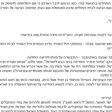
תתחדש ברצועת עזה. כמו כן טען דובר הארגון כי אם המלחמה תיפסק אז ה
ם הגיעה לבית החולים שיבא ומטופלת שם כעת, וסוסנה הגיעה אל המרכז ה
״.
עבר רקטה שנורתה מעזה, כטב"מ או סיבה אחרת.
צפו בתיעוד:
יט
לידיעה המלאה
י בלינקן: ״אדוני מזכיר המדינה ברוך הבא לישראל", אמר גלנט. "אנחנו מער
אל. נמשיך במלחמה הזו עד אשר ננצח בה, עד אשר נכריע את ארגון החמאס, נ
. אנחנו יודעים שבמטרות של המבצע אנחנו מאוחדים עם ארה״ב ואנחנו מע
עד מלכה
ת הערביות, השייח׳ מוחמד בן זאיד אאל נהיא. בפגישה נכחו גם ראש המטה 
וע הומניטרי לעזה. כמו כן, הודה לנשיא המדינה על שיתוף הפעולה בין יש
קרדיט
שר האוצר, המפכ״ל וראש השב״כ והנחה לאטום ולהרוס את בתי המחבלים ש
מעגלי התמיכה של המחבלים, לרבות פעולות כלכליות נגד הפרות חוק מצידם
קת את שתי החטופות שהשתחררו כעת. ממשלת ישראל מחויבת להשבת כל