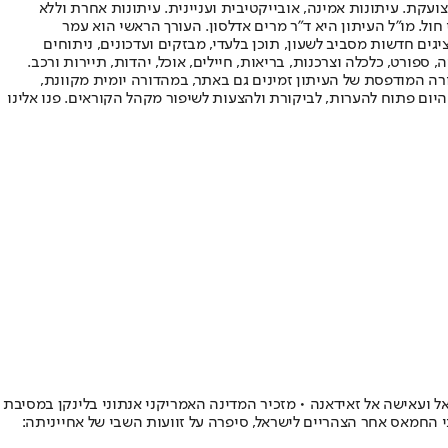
ועקת. עיתונות אמינה, אובייקטיבית ועניינית. עיתונות אחרת וללא
עור החשיפה הגבוה ביותר בימי חול. מו"ל העיתון היא ד"ר מרים אדלסון. העורך הראשי הוא עמר
 והעורך המייסד הוא עמוס רגב. אתרי האינטרנט של "ישראל היום" בעברית ובאנגלית, כמו כן היישומונים (אפליקציות) לאנדרואיד ול-iOS, מציגים חדשות מסביב לשעון, תוכן בלעדי, מבזקים ועדכונים, ניתוחים
, ספורט, כלכלה וצרכנות, בריאות, חיילים, אוכל, יהדות, תיירות ורכב.
דורה המודפסת של העיתון זמינים גם באתר, במהדורה יומית מקוונת,
היום פתוח להערות, לביקורת ולהצעות לשיפור מקהל הקוראים. פנו אלינו
אל ועאישה אל זאידאנה • מזכיר המדינה האמריקני אנתוני בלינקן במסיבת
בי החמאס אחר הצהריים לישראל, סיפרה על זוועות השבי של אחייניתה: