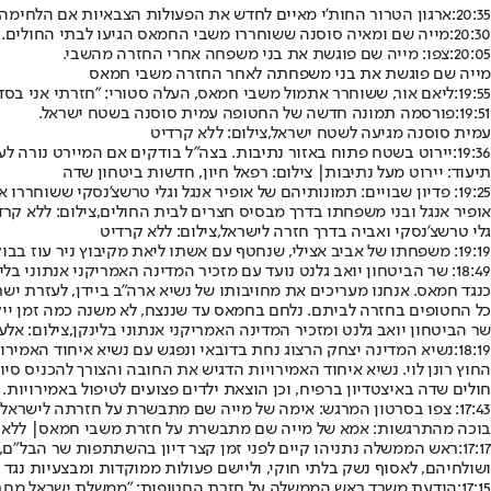
20:35:
ארגון הטרור החות'י מאיים לחדש את הפעולות הצבאיות אם הלחימה 
20:30:
מייה שם ומאיה סוסנה ששוחררו משבי החמאס הגיעו לבתי החולים. ש
20:05:
צפו: מייה שם פוגשת את בני משפחה אחרי החזרה מהשבי.
מייה שם פוגשת את בני משפחתה לאחר החזרה משבי חמאס
19:55:
ליאם אור
, ששוחרר אתמול משבי חמאס, העלה סטורי: ״חזרתי אני בסדר
19:51:
פורסמה תמונה חדשה של החטופה עמית סוסנה בשטח ישראל.
עמית סוסנה מגיעה לשטח ישראל,צילום: ללא קרדיט
19:36:
יירוט בשטח פתוח באזור נתיבות. בצה"ל בודקים אם המיירט נורה ל
תיעוד: יירוט מעל נתיבות| צילום: רפאל חיון, חדשות ביטחון שדה
19:25: פדיון שבויים: תמונותיהם של אופיר אנגל וגלי טרשצ'נסקי ששוחררו אמש מהשבי בעזה - במסוקי חיל האוויר בדרך מבסיס חיל האוויר לבית החולים.
אופיר אנגל ובני משפחתו בדרך מבסיס חצרים לבית החולים,צילום: ללא קרד
גלי טרשצ'נסקי ואביה בדרך חזרה לישראל,צילום: ללא קרדיט
19:19: משפחתו של אביב אצילי, שנחטף עם אשתו ליאת מקיבוץ ניר עוז בבוקר שבעה באוקטובר - התבשרה על מותו.
18:49: שר הביטחון יואב גלנט נועד עם מזכיר המדינה האמריקני אנתונ
כנגד חמאס. אנחנו מעריכים את מחויבותו של נשיא ארה"ב ביידן, לעזרת ישר
כל החטופים בחזרה לביתם. נלחם בחמאס עד שננצח, לא משנה כמה זמן ייקח
שר הביטחון יואב גלנט ומזכיר המדינה האמריקני אנתוני בלינקן,צילום: אל
18:19:
נשיא המדינה יצחק הרצוג נחת בדובאי ונפגש עם נשיא איחוד האמירויו
החוץ רונן לוי. נשיא איחוד האמירויות הדגיש את החובה והצורך להכניס סי
חולים שדה באיצטדיון ברפיח, וכן הוצאת ילדים פצועים לטיפול באמירויות.
17:43: צפו בסרטון המרגש: אימה של מייה שם מתבשרת על חזרתה לישראל
בוכה מהתרגשות: אמא של מייה שם מתבשרת על חזרת משבי חמאס| ללא 
17:17:
ראש הממשלה נתניהו קיים לפני זמן קצר דיון בהשתתפות שר הבל״ם, 
ושולחיהם, לאסוף נשק בלתי חוקי, וליישם פעולות ממוקדות ומבצעיות נגד 
17:15:
הודעת משרד ראש הממשלה על חזרת החטופות: "ממשלת ישראל מחב