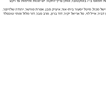
ותן צריך לחקור
. יש לגנות אלימות על רקע
מישל מכול, מיטל יסעור בית-אור, איציק סבן, אפרת פורשר, יהודה שלזינגר,
דביר, אייל לוי, טל אריאל יקיר, דוד ברון, מרב סבר, דור מלול ומתי טוכפלד