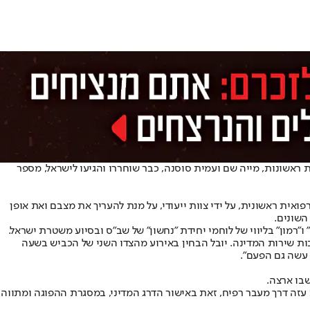
ראשונות, מייה שם ועמית סוסנה, כבר שוחררו והגיעו לישראל, מספר
 בדיקה רפואית ראשונית, על ידי צוות ייעודי, על מנת להעריך את מצבם ואת אופן
השונים.
בות שירות המדינה. יובל הבחין באירוע מהצדו השני של הכביש בשעה
 עשה גם הפעם".
בו ארצה.
רגוני סיוע הומניטאריים של האו"ם ברצועת עזה דרך מעבר רפיח, זאת באישור הדרג המדיני, במסגרת ההפוגה ומתווה