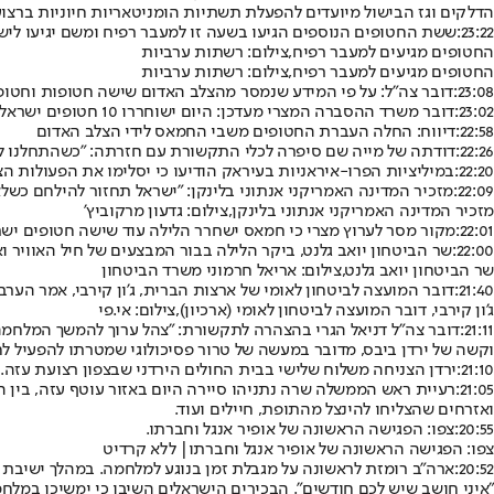
הדלקים וגז הבישול מיועדים להפעלת תשתיות הומניטאריות חיוניות ברצו
23:22:
ששת החטופים הנוספים הגיעו בשעה זו למעבר רפיח ומשם יגיעו לישראל:
החטופים מגיעים למעבר רפיח,צילום: רשתות ערביות
החטופים מגיעים למעבר רפיח,צילום: רשתות ערביות
23:08:
דובר צה״ל: על פי המידע שנמסר מהצלב האדום שישה חטופות וחטופ
23:02:
דובר משרד ההסברה המצרי מעדכן: היום ישוחררו 10 חטופים ישראלים בתמורה ל־30 אסירים פלשתינים.
22:58:
דיווח: החלה העברת החטופים משבי החמאס לידי הצלב האדום
22:26:
דודתה של מייה שם סיפרה לכלי התקשורת עם חזרתה: "כשהתחלנו לשא
22:20:
במיליציות הפרו-איראניות בעיראק הודיעו כי יסלימו את הפעולות 
22:09:
מזכיר המדינה האמריקני אנתוני בלינקן: "ישראל תחזור להילחם כשלא 
מזכיר המדינה האמריקני אנתוני בלינקן,צילום: גדעון מרקוביץ'
22:01:
מקור מסר לערוץ מצרי כי חמאס ישחרר הלילה עוד שישה חטופים י
22:00:
שר הביטחון יואב גלנט, ביקר הלילה בבור המבצעים של חיל האוויר
שר הביטחון יואב גלנט,צילום: אריאל חרמוני משרד הביטחון
21:40:
דובר המועצה לביטחון לאומי של ארצות הברית, ג'ון קירבי, אמר הער
ג'ון קירבי, דובר המועצה לביטחון לאומי (ארכיון),צילום: אי.פי
21:11:
דובר צה"ל דניאל הגרי בהצהרה לתקשורת: "צהל ערוך להמשך המלחמה -
וקשה של ירדן ביבס, מדובר במעשה של טרור פסיכולוגי שמטרתו להפעיל לח
21:10:
ירדן הצניחה משלוח שלישי בבית החולים הירדני שבצפון רצועת עזה. ג
21:05:
רעיית ראש הממשלה שרה נתניהו סיירה היום באזור עוטף עזה, בין 
ואזרחים שהצליחו להינצל מהתופת, חיילים ועוד.
20:55:
צפו: הפגישה הראשונה של אופיר אנגל וחברתו.
צפו: הפגישה הראשונה של אופיר אנגל וחברתו| ללא קרדיט
20:52:
ארה״ב רומזת לראשונה על מגבלת זמן בנוגע למלחמה. במהלך ישיבת ה
״איני חושב שיש לכם חודשים״. הבכירים הישראלים השיבו כי ימשיכו במ