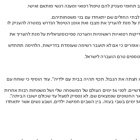
ב תחומי מעניק להם טיפול רפואי ומענה רגשי מותאם ואישי.
 עם הגעתו עבר בדיקה רפואית ראשונית על מנת להעריך את מצבו ואת אופן הטיפול הנדרש במטרה להעניק לו
קות רפואיות ראשוניות והערכה פסיכוסוציאלית על מנת להעריך את
ם אומרים כי אם לא תועבר רשימה שעומדת בדרישות, הלחימה תתחדש
וספים טרם הועברה לישראל.
א חצתה את הגבול, תכף תהיה בבית עם ילדיה". עוד הוסיף כי שוחח עם
מיקה שני בתגובה על שחרורו משבי חמאס של אחיה עמית: "הבשורה על חזרתו היא הדבר הכי משמח בעולם עבורי, חיכיתי לרגע הזה כמעט חודשיים. לפני 54 ימים העולם של המשפחה שלי ושל משפחות רבות אחרות
 החטופים שנמצאים שם. לא נפסיק לפעול עד שכולם ישובו הביתה".
משרד ראש הממשלה: כל 16 החטופים מהפעימה הערב נמצאים בשטח ישראל. גם משרד הבריאות עדכן כי הגיעו לישראל 12 שבות ושבים, לאחר 54 ימים בשבי בעזה. בין השבים חמישה ילדים, ושבע נשים אשר יתאחדו