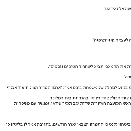
שה אל זאידאנה.
 לעצמה פיזיותרפיה".
ת את החמאס, ונביא לשחרור חטופים נוספים״.
כה".
בנוגע לגורלה של משפחת ביבס אמר: "ארגון הטרור הציג תיעוד אכזרי
יוד הכולל ציוד רפואי, בהנחיית בית המלוכה.
 ראש המועצה האזורית שדות נגב תמיר עידאן, נפגשה עם משפחות
חון גלנט כי התמרון הצבאי יארך חודשים. בתגובה אמר לו בלינקן כי