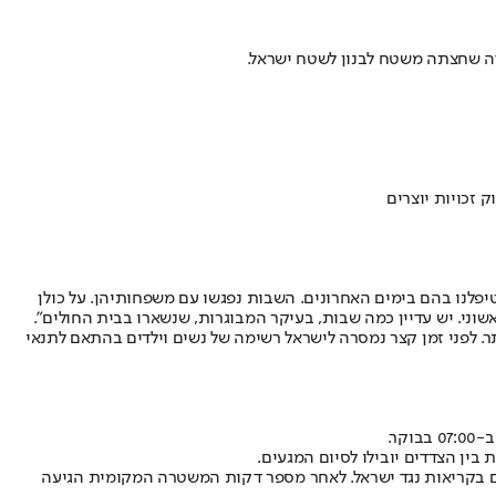
דה שחצתה משטח לבנון לשטח ישראל.
יבא, בהצהרה לתקשורת: "זכינו לקבל את פניהן של שש שבות שהצטרפו ל-21 השבות והשבים שטיפלנו בהם בימים האחרונים. השבות נפגשו עם משפחותיהן. על כולן
וני. יש עדיין כמה שבות, בעיקר המבוגרות, שנשארו בבית החולים".
לפני זמן קצר נמסרה לישראל רשימה של נשים וילדים בהתאם לתנאי
ר.
ן הצדדים יובילו לסיום המגעים.
עון ישראל) לאירוע של הארגון FIDF בעודם אוחזים בדגלי פלסטין מלווים בקריאות נגד ישראל. לאחר מספר דקות המשטרה המקומית הגיעה