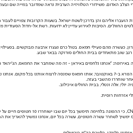
צלב האדום. משידורי הטלוויזיה הערבית נראה שמדובר במייה שם ובעמ
 הועברו אליהם והן בדרכן לשטח ישראל. בשעות הקרובות צפויים לעבור ח
טים החות'ים. הסיבות לאירוע עדיין לא ידועות. רשת אל-חדת' הסעודית 
י רגב שוב מתאחדים בבית החולים סורוקה בבאר שבע.
לה באירופה: ״אנחנו נלחמים באיראן - זה מה שמחבר את החמאס, הג׳יהאד 
את החמאס. שום דבר לא יעצור אותנו".
ולי, אלה ונטלי, בבית החולים איכילוב.
י אזרחות רוסית.
 ימשיך לשחרר עשרה חטופים, עשרה בכל יום, אנחנו נמשיך להאריך את ההפ