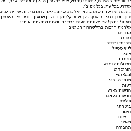
00:17:
מזכ"ל האו"ם, אנטוניו גוטרש, צייץ בחשבון ה-X (טוויטר לשעבר): "
ישנו
מגדרי. בכל עת. בּכל מקום".
בהכנת הידיעה השתתפו: אריאל כהנא, יואב לימור, חנן גרינווד, שירית אביטן כ
ירון דורון, נטע בר, אסף גולן, שחר קליימן, דנה בן שמעון, רונית זילברשטיין, 
טעינו? נתקן! אם מצאתם טעות בכתבה, נשמח שתשתפו אותנו
מלחמת חרבות ברזל
שחרור חטופים
מדורים
ספורט
תרבות ובידור
לייף סטייל
אוכל
תיירות
טכנולוגיה ומדע
הורוסקופ
ForReal
מגזין השבוע
דעות
חדשות בארץ
חדשות בעולם
פוליטי
ביטחוני
חינוך
בריאות
משפט
תחבורה