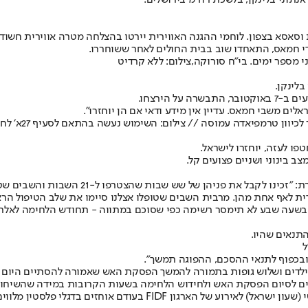
נתוני בלינקן, בלשכת רה"מ בירושלים.
סאסא בצפון. לוחמי ההגנה האווירית יירטו בהצלחה מטרה אווירית חשו
י חמאס, התאחדו שוב בבית החולים לאחר ששוחררו.
 מספר ימים. בי"ח סורוקה,צילום: ללא קרדיט
בלינקן.
ים משבי חמאס. עדיין אין מידע ודאי אם הן יוחזרו".
פיאדה עמוסה // צילום: השימוש נעשה בהתאם לסעיף 27א׳ לחוק זכויות יוצרים
ו לעזה, יוחזרו לישראל.
פרופ' איתי פסח, מנהל בית החולים ספרא שבש
ית לאף אחת מהן. מרבית השבים שטופלו אצלנו סיימו את שלב הטיפול הראש
שעה שבע לא תימסר רשימה כפי שסוכם במתווה - תחודש הלחימה לאלתר. 
תנאים שהיו.
ל
ובכפוף לתנאי ההסכם, ההפוגה תמשך".
ושלוש גופות בתמורה להמשך הפסקת האש שאמורה להסתיים היום ב-07:00 בבוק
 לסיום הפסקת האש ולחידוש הלחימה בשעות הקרובות במידה שהשיחות בי
מעל עשרה מפגינים פרו פלסטינים התפרצו בלילה שבין רביעי לחמישי (ש