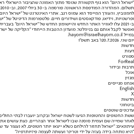
"ישראל היום" הוא גוף תקשורת שנוסד מתוך האמונה שהציבור הישראלי ראוי 
ת
ופרשנויות, וידיאו, פודקאסטים ושידורים חיים. פלטפורמות הדיגיטל של "ישרא
ב-2021 עלו לאוויר האתר החדש והיישומון החדש של "ישראל היום" בע
ואפשר לקבל אותם גם בניוזלטר. מועדון ההטבות הייחודי "הקליקה של ישרא
במייל hayom@israelhayom.co.il.
יום שני, 20.7.2026
ו' באב תשפ"ו
חדשות
דעות
ספורט
ForReal
תרבות ובידור
אוכל
מגזין
אנחנו מגייסים
English
X
חדשות
ביטחוני
עדכונים שוטפים
ששת החטופים והחטופות הגיעו לשטח ישראל ובקרוב יועברו לבתי החולים
לאחר שמייה שם ועמית סוסנה שבו לישראל אחר הצהריים, כעת עושים את דרכ
עיתונאים: "ישראל תחזור להילחם כשלא ייצאו יותר חטופים, לא נעצור עד 
"היא נותחה בידה בעזה על ידי וטרינר ועשתה לעצמה פיזיותרפיה"