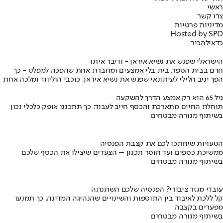
ראשי
צרו קשר
מדיניות פרטיות
Hosted by SPD
כדאי
להכיר
הישראלי שפגש את נשיא איראן - ודיבר איתו
חרם בבית הספר, בית בלי אמצעים ומחברת אחת שהפכה למפלט - כך
הפך יניב חלילי לעיתונאי שפגש את נשיא איראן, כוכבי הוליווד ומלכה אחת
גיל 65 הוא רק אמצע הדרך להשקעה
תוחלת החיים מתארכת והכסף חייב לעבוד: כך תתכננו אופק כלכלי נכון
בשיתוף מנורה מבטחים
הטעויות שיחתכו לכם את קצבת הפנסיה
ממשיכת כספים ועד חוסר תכנון – הצעדים שיצילו את הכסף שלכם
בשיתוף מנורה מבטחים
עובדי מגזר ציבורי? הפנסיה שלכם השתנתה
קל ללכת לאיבוד בין התוספות והשינויים שהנהיגה המדינה. כך תמנעו
מפערים בקצבה
בשיתוף מנורה מבטחים