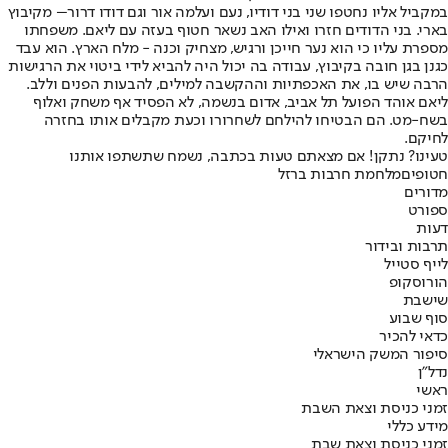
במקביל אליו נחטפו שני בני דודיו, נעם ועלמה אור וגם דודו דרור– מקיבוץ
בארי. בני הדודים חזרו ואילו האב נשאר חטוף בעזה עם ליאם. משפחתו
מספרת עליו כי הוא נער חייכן ורגיש, מצחיק וכנה - מלח הארץ. הוא עבד
כגנן בגן חובה בקיבוץ, עבודה בה יכול היה להביא לידי ביטוי את הרגישות
הרבה שיש בו, את האכפתיות וההקשבה למילים, להבעות הפנים וללב.
ליאם אוהד הפועל תל אביב, אדום בנשמה, לא הפסיד אף משחק ואלוף
בשח-מט. הם הבטיחו להילחם לשחרורו וכעת מקבלים אותו בחזרה
לחיקם.
טעינו? נתקן! אם מצאתם טעות בכתבה, נשמח שתשתפו אותנו
חטופים
מלחמת חרבות ברזל
מדורים
ספורט
דעות
תרבות ובידור
לייף סטייל
הורוסקופ
שישבת
סוף שבוע
כדאי להכיר
סיפור המשק הישראלי
נדל"ן
ראשי
זמני כניסת וצאת השבת
מידע כללי
זמני כניסת וצאת שבת