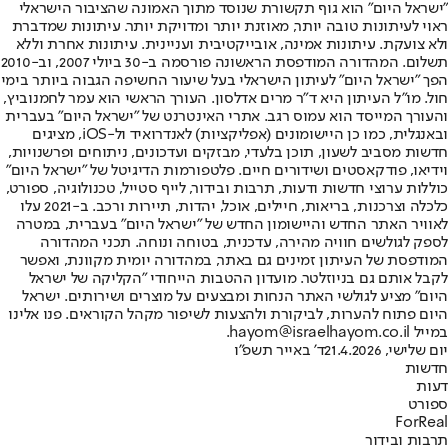
"ישראל היום" הוא גוף תקשורת שנוסד מתוך האמונה שהציבור הישראלי
ראוי לעיתונות טובה יותר, מאוזנת יותר ומדויקת יותר. עיתונות שמדברת
ולא צועקת. עיתונות אמינה, אובייקטיבית ועניינית. עיתונות אחרת וללא
תשלום. המהדורה המודפסת הראשונה פורסמה ב-30 ביולי 2007, וב-2010
הפך "ישראל היום" לעיתון הישראלי בעל שיעור החשיפה הגבוה ביותר בימי
חול. מו"ל העיתון היא ד"ר מרים אדלסון. העורך הראשי הוא עמר לחמנוביץ,
והעורך המייסד הוא עמוס רגב. אתרי האינטרנט של "ישראל היום" בעברית
ובאנגלית, כמו כן היישומונים (אפליקציות) לאנדרואיד ול-iOS, מציגים
חדשות מסביב לשעון, תוכן בלעדי, מבזקים ועדכונים, ניתוחים ופרשנויות,
וידיאו, פודקאסטים ושידורים חיים. פלטפורמות הדיגיטל של "ישראל היום"
כוללות ערוצי חדשות ודעות, תרבות ובידור, לייף סטייל, טכנולוגיה, ספורט,
כלכלה וצרכנות, בריאות, חיילים, אוכל, יהדות, תיירות ורכב. ב-2021 עלו
לאוויר האתר החדש והיישומון החדש של "ישראל היום" בעברית, במטרה
לספק לגולשים חוויה מהירה, עדכנית, בטוחה ונוחה. תכני המהדורה
המודפסת של העיתון זמינים גם באתר, במהדורה יומית מקוונת, ואפשר
לקבל אותם גם בניוזלטר. מועדון ההטבות הייחודי "הקליקה של ישראל
היום" מציע לגולשי האתר הנחות ומבצעים על מוצרים ושירותים. ישראל
היום פתוח להערות, לביקורת ולהצעות לשיפור מקהל הקוראים. פנו אלינו
במייל hayom@israelhayom.co.il.
יום שלישי, 21.4.2026
ד' באייר תשפ"ו
חדשות
דעות
ספורט
ForReal
תרבות ובידור