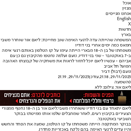
אוכל
מגזין
אנחנו מגייסים
English
X
חדשות
בארץ
המשפחה שהייתה עדה לרגעי האימה שוב מחייכת: ליאם אור שוחרר משבי
חמאס כמה ימים אחרי בני דודיו
משפחתו של בן ה-18 מבארי הייתה עימו על קו הטלפון באותם רגעי אימה
ב-7 באוקטובר • שני בני דודיו, נועם ועלמה נחטפו מהקיבוץ גם כן עם
אביהם • עכשיו ליאם יוכל לחזור לראות את משחקיה של קבוצתו האהובה
הפועל תל אביב
נועם (דבול) דביר
29/11/2023, 21:18
,עודכן
29/11/2023, 21:19
0
השמעה
ליאם אור. צילום: ללא
ליאם יתאחד עם בני דודיו ששוחררו משבי:
ליאם אור בן ה-18 נחטף ממגורי
הצעירים בקיבוץ רעים, לאחר שמחבלים שלפו אותו ממיטתו בבוקר
השביעי באוקטובר.
בבוקר המתקפה הייתה משפחתו על קו הטלפון, שמעה את הפחד והחשש
והיו עדים לרגעי האימה בהם נלקח באכזריות מחדרו.