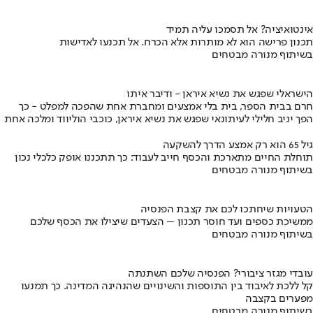
אינטואיציה? אל תסמכו עליה תמיד
תכנון פרישה הוא לא מותרות אלא הכרח. אל תכנעו לאדישות
בשיתוף מנורה מבטחים
הישראלי שפגש את נשיא איראן - ודיבר איתו
חרם בבית הספר, בית בלי אמצעים ומחברת אחת שהפכה למפלט - כך
הפך יניב חלילי לעיתונאי שפגש את נשיא איראן, כוכבי הוליווד ומלכה אחת
גיל 65 הוא רק אמצע הדרך להשקעה
תוחלת החיים מתארכת והכסף חייב לעבוד: כך תתכננו אופק כלכלי נכון
בשיתוף מנורה מבטחים
הטעויות שיחתכו לכם את קצבת הפנסיה
ממשיכת כספים ועד חוסר תכנון – הצעדים שיצילו את הכסף שלכם
בשיתוף מנורה מבטחים
עובדי מגזר ציבורי? הפנסיה שלכם השתנתה
קל ללכת לאיבוד בין התוספות והשינויים שהנהיגה המדינה. כך תמנעו
מפערים בקצבה
בשיתוף מנורה מבטחים