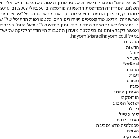
"ישראל היום" הוא גוף תקשורת שנוסד מתוך האמונה שהציבור הישראלי ראוי 
ת
ופרשנויות, וידיאו, פודקאסטים ושידורים חיים. פלטפורמות הדיגיטל של "ישרא
ב-2021 עלו לאוויר האתר החדש והיישומון החדש של "ישראל היום" בע
ואפשר לקבל אותם גם בניוזלטר. מועדון ההטבות הייחודי "הקליקה של ישרא
במייל hayom@israelhayom.co.il.
מבזקים
חדשות
אוכל
תשחץ
ForReal
תרבות
דעות
ספורט
מגזין
העיתון היומי
הורוסקופ
ישראל השבוע
כלכלה
לייף סטייל
מעריב לנוער
טכנולוגיה מדע וסביבה
העולם
משחקים