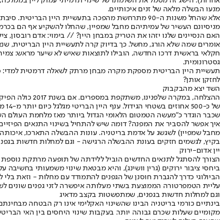
אחרות). הישג זה מסמל את השלמתו של שינוי תדמיתי עמוק ליין בממלכה, שב
מנעו הבשלה מלאה של זנים איכותיים.
אלא שהחל משנות ה-90 מתרחשת מהפכה בתעשיית היין הבריטית. סיבתה העיקרית היא
מניסיונם העשיר של עמיתיהם מחבל שמפיין, שהחלו להשקיע אף הם בכרמי
האם הנסיינים שלנו יזהו את הטריק במבחן היין? // בימוי: אדם רובסון, צילו
אומרים שמה שלא הורג, מחשל. כך בדיוק קרה לתעשיית היין הבריטית, ש
חקלאי בראשית דרכו החדשה, הובילו לתוצאות שאיש לא שיער מראש: צמיחה
גסטרונומית.
תעשיית היין הבריטית מספקת מקרה מבחן מרתק לשאלה דרמטית למדי: כיצד
לחזקן אותן?
השד יצא מהבקבוק
שכבר הוגדר כ
"מעשה הטמטום הלאומי הגדול ביותר מאז מלחמת העולם הש
מחבל שמפיין) לשגשג על אדמת בריטניה. עונות ההבשלה התארכו, איכות
הע
בקיץ, לגשמים חזקים בעונת ההבשלה הרגישה - וגם למחלות חדשות בגפנ
יין אדום-ירוק
הצורך להסתגל לתנאים החדשים הוביל ללידתה של תופעה מרתקת נוספת בע
ביחסי ציבור ירוקים (גרין וושינג), והיא מבטאת שינוי משמעותי בחשיבה
הביולוגי כדרך להגברת חוסנן של הגפנים להתמודד עם מחלות - וזאת בלי
עליית הטמפרטורה הממוצעת בשתי מעלותה איפשרה לזני גפנים שונים לשגש
וגם למחלות חדשות בגפנים, שמתפשטות בקצב מדאיג
בינתיים כורמי בריטניה הבינו שהשינוי האקלימי אינו רק הבטחה מבחינתם,
מקומיים שעלות שכרם גבוהה יותר. בעקבות שינוי היחסים בין האי הבריטי