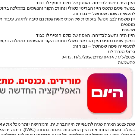
היין הזה נחשב לבדיחה. האסון של כולנו הוסיף לו כבוד
במשך שנים נתפס היין הבריטי כשולי ונחות: הקור והגשמים בממלכה בקוש
לתעשייה שמה שמחשל – גם הורג
יין משמח לבב אנוש? בזכוכית של הכוס משתקפת גם סיבה לדאגה. עיבוד תמונה; צילום
מוספים
שישבת
היין הזה נחשב לבדיחה. האסון של כולנו הוסיף לו כבוד
במשך שנים נתפס היין הבריטי כשולי ונחות: הקור והגשמים בממלכה בקוש
לתעשייה שמה שמחשל – גם הורג
פרופ' נמרוד לוז
11/5/2026, 04:14
,עודכן
11/5/2026, 04:15
0
השמעה
שנת 2025 האירה פניה ל
תעשיית היין
בעולם, באחת התחרויות היין החשובות ביותר בתחום (IWC). היתה זו הפעם הראשונה, זה יותר מ-100 שנים, שבה הוענק הפרס ליין מבעבע שיוצר מחוץ ל