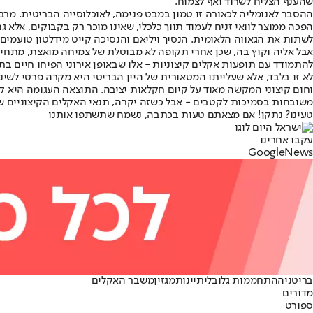
שהענף הצליח לשרוד ואף לצמוח.
ההסבר לאנומליה לכאורה זו טמון במבט פנימה, לאוכלוסייה הבריטית. מרבי
הפכה ממוצר לוואי זניח לעמוד תווך כלכלי, שאינו מוכר רק בקבוקים, אלא גם 
לשתות את הגאווה הלאומית. הנסיך ויליאם והנסיכה קייט מידלטון טועמים יין ביקב בניו זילנד
אבל אליה וקוץ בה, שכן אחרי תקופה לא מבוטלת של צמיחה מואצת, מתחיל
להתמודד עם תופעות אקלים קיצוניות - אלו שבאופן אירוני הפיחו חיים בת
לא זו בלבד, אלא שעלייתו המטאורית של היין הבריטי היא מקרה פרטי לשינ
וחום קיצוני המקשה מאוד על קיום חקלאות יציבה. התוצאה העגומה היא קריס
משובחות בסמיכות לקטבים - אבל כשזה יקרה, תנאי האקלים הקיצוניים ש
טעינו? נתקן! אם מצאתם טעות בכתבה, נשמח שתשתפו אותנו
עקבו אחרינו
G
o
o
g
l
e
News
בריטניה
התחממות גלובלית
יינות
מגזין
משבר האקלים
מדורים
ספורט