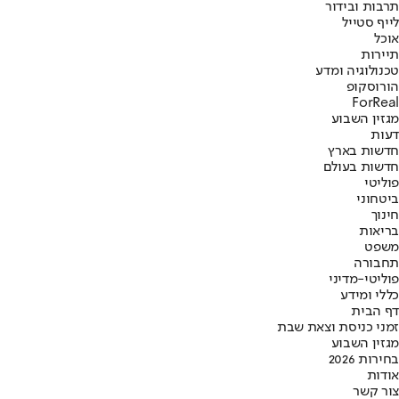
תרבות ובידור
לייף סטייל
אוכל
תיירות
טכנולוגיה ומדע
הורוסקופ
ForReal
מגזין השבוע
דעות
חדשות בארץ
חדשות בעולם
פוליטי
ביטחוני
חינוך
בריאות
משפט
תחבורה
פוליטי-מדיני
כללי ומידע
דף הבית
זמני כניסת וצאת שבת
מגזין השבוע
בחירות 2026
אודות
צור קשר