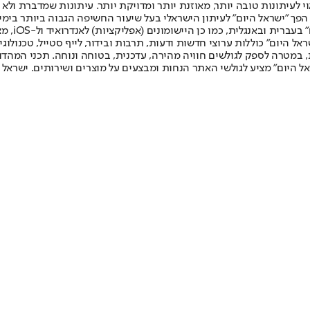
לעיתונות טובה יותר, מאוזנת יותר ומדויקת יותר. עיתונות שמדברת ולא צ
שלום. המהדורה המודפסת הראשונה פורסמה ב-30 ביולי 2007, וב-2010 הפך "ישראל היום" לעיתון הישראלי בעל שי
לחמנוביץ,
ל היום" כוללות ערוצי חדשות ודעות, תרבות ובידור, לייף סטייל, טכנולוגיה
ברית, במטרה לספק לגולשים חוויה מהירה, עדכנית, בטוחה ונוחה. תכני המה
ל היום" מציע לגולשי האתר הנחות ומבצעים על מוצרים ושירותים. ישראל 