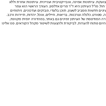
ועקת. עיתונות אמינה, אובייקטיבית ועניינית. עיתונות אחרת וללא
עור החשיפה הגבוה ביותר בימי חול. מו"ל העיתון היא ד"ר מרים אדלסון. העורך הראשי הוא עמר
 והעורך המייסד הוא עמוס רגב. אתרי האינטרנט של "ישראל היום" בעברית ובאנגלית, כמו כן היישומונים (אפליקציות) לאנדרואיד ול-iOS, מציגים חדשות מסביב לשעון, תוכן בלעדי, מבזקים ועדכונים, ניתוחים
, ספורט, כלכלה וצרכנות, בריאות, חיילים, אוכל, יהדות, תיירות ורכב.
דורה המודפסת של העיתון זמינים גם באתר, במהדורה יומית מקוונת,
היום פתוח להערות, לביקורת ולהצעות לשיפור מקהל הקוראים. פנו אלינו