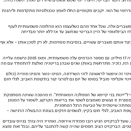
מדוע: הקור הבריטי, היעדר ימי שמש וגשמים שיורדים לאורך השנה כולה,
דרומי של האי. יקבים מקומיים החלו לאמץ טכנולוגיות מתקדמות וליהנות
י משברים אלה, שכל אחד מהם כשלעצמו הוא מהלומה משמעותית לענף
 הבינלאומי של היין הבריטי שנחשב עד אז ללא יותר מבדיחה
ד אותם משברים עשויים, בנסיבות מסוימות, לא רק לסכן אותן - אלא אף
ההצלחה, במקרה שלפנינו, משתקפת במספרים. אם בשנת 2017 כולה הפיקה תעשיית היין הבריטית כארבעה מיליון בקבוקים, בשנה שעברה כבר ייצרה 17 מיליון. גם מספר הכרמים עלה משמעותית, ומאז 2005 נרשמה עלייה
 יותר מ-14 מיליארד פאונד בשנה, ומעסיק יותר מ-10,000 עובדים. הדרמה המשמעותית הזו, נזכיר, מתרחשת באותן שנים שבהן בריטניה נאלצת להתמודד עם מה
ר להסביר את המפנה? דומה שיש להתחיל בשינוי התנאים הפיזיים, ובמיוחד בעליית הטמפרטורה הממוצעת בשתי מעלות מאז שנות ה-70. שינוי זה איפשר לראשונה לזני השרדונה, הפינו-נואר והפינו מונייה (כולם
 אקלימי מוביל בסופו של יום גם לפרצי קור בתקופת האביב, לגלי חום
י ל"יינות בני קיימא של הממלכה המאוחדת". זו מהפכה שאינה מסתפקת
 במסגרת זו נעשים מאמצים לשפר את בריאות הקרקע, לשמור על המגוון
י הפחתה שיטתית של טביעת הרגל הפחמנית.
ופת האביב, לגלי חום בקיץ, לגשמים חזקים בעונת ההבשלה הרגישה -
שעד לברקזיט הגיע רובו ממזרח אירופה, ואחריו היה צורך בגיוס עובדים
 קטנים, הברקזיט הציב חסמים שהיה קשה להתגבר עליהם, ובכל זאת נמצא