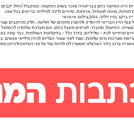
ת היין המיוצר כיום בבריטניה נמכר בשוק המקומי, ובמקביל החלו יקבים 
חוויות, גאווה לאומית, ארוחות, סיורים ולינה למיליוני בריטים בכל שנה.
, 2014,צילום: אי.פי.אי
 ענף היין הבריטי להיסדק ולהפגין סימנים של חולשה. חלק מהיקבים עצר
עשייה. החישול, מתברר, לעיתים מוגבל בזמן, וגם מערכת שלמדה להסתגל ו
ויים מרחיקי לכת - שליליים, בדרך כלל - בחקלאות העולמית. כבר עתה בא
ת מערכות מזון שלמות, שעד לפני עשור הצליחו להזין מיליוני אנשים. בהי
ישררו ברוב כדור הארץ
לא יאפשרו לנו לחיות עוד על פני האדמה
ולהיזון ממנ