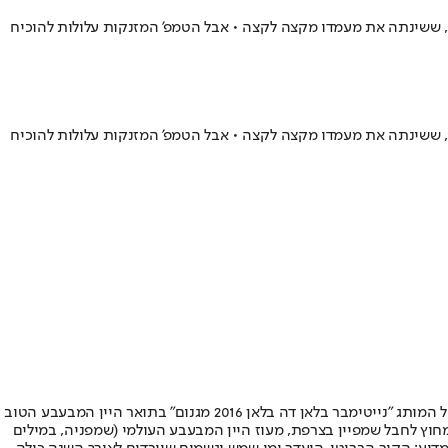
, ששינתה את מעמדו מקצה לקצה • אבל הטמפ' המזנקות עלולות להוכיח
, ששינתה את מעמדו מקצה לקצה • אבל הטמפ' המזנקות עלולות להוכיח
הבריטית, והמחישה יותר מכל את עומק המהפכה שעברה בעשורים האחרונים. שיאה של ההצלחה היה זכייתו של המותג "נייטימבר בלאן דה בלאן 2016 מגנום" בתואר היין המבעבע הטוב
חבל שמפיין בצרפת
, מעוז היין המבעבע העולמי (
שמפניה
, במילים