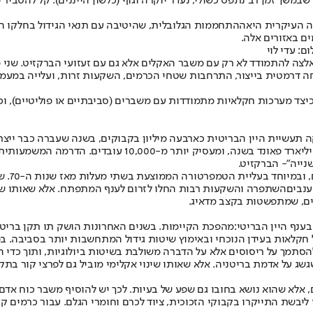
משך זמן רב נתפס כשולי, נעדר יוקרה וגוף (כלשון הייננים). קל להסביר 
ההתחממות הגלובלית
, שהיטיבה עם תנאי הגידול בחלקו ה
ם באזורים אלה.
ם: עדי לוי
נאלצה להתמודד לא רק עם משבר האקלים אלא גם עם זעזועי הברקזיט. שנ
 דרמטית בייצור, התרחבות שטחי הכרמים, השקעות זרות, ועלייה במעמדו
 מערכות חקלאיות מתמודדות עם משברים (סביבתיים או פוליטיים), וכיצ
של כ-500 אחוזים בשטחי הגידול. ענף היין הבריטי מגלגל כיום
נייה"
- הברקזיט.
איך אפש
נבים
השתפרה והשקעות רבות החלו לזרום לענף המתפתח. אלא שאותו שינוי
ים, שמתפשטות בקצב מדאיג.
נף היין הבריטי:
מהפכת הקיימות
. בשנים האחרונות הושק תו תקן בריט
 על חקלאות בעידן הנוכחי ובאימוץ שיטות גידול המתחשבות יותר בסביבה.
 להסתמך על ריסוסים אלא על הדברה משולבת בשיטות ביולוגיות, ותוך כד
ג על אדמת בריטניה. אלא שאותו שינוי אקלימי מוביל גם לפרצי קור בתק
 אלא שהוא נושא בחובו גם שפע של בעיות. לכך יש להוסיף משבר כוח אדם, 
 ליבשת התייקרו בקבוקי הזכוכית, ציוד לכרם וחומרי הגלם. עבור כרמים