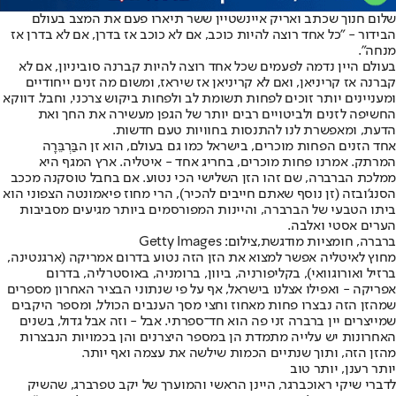
שלום חנוך שכתב ואריק איינשטיין ששר תיארו פעם את המצב בעולם
הבידור - "כל אחד רוצה להיות כוכב, אם לא כוכב אז בדרן, אם לא בדרן אז
מנחה".
בעולם היין נדמה לפעמים שכל אחד רוצה להיות קברנה סוביניון, אם לא
קברנה אז קריניאן, ואם לא קריניאן אז שיראז, ומשום מה זנים ייחודיים
ומעניינים יותר זוכים לפחות תשומת לב ולפחות ביקוש צרכני, וחבל. דווקא
החשיפה לזנים ולביטויים רבים יותר של הגפן מעשירה את החך ואת
הדעת, ומאפשרת לנו להתנסות בחוויות טעם חדשות.
אחד הזנים הפחות מוכרים, בישראל כמו גם בעולם, הוא זן הבַּרְבֵּרָה
המרתק. אמרנו פחות מוכרים, בחריג אחד - איטליה. ארץ המגף היא
ממלכת הברברה, שם זהו הזן השלישי הכי נטוע. אם בחבל טוסקנה מככב
הסנג'ובזה (זן נוסף שאתם חייבים להכיר), הרי מחוז פיאמונטה הצפוני הוא
ביתו הטבעי של הברברה, והיינות המפורסמים ביותר מגיעים מסביבות
הערים אסטי ואלבה.
ברברה, חומציות מודגשת,צילום: Getty Images
מחוץ לאיטליה אפשר למצוא את הזן הזה נטוע בדרום אמריקה (ארגנטינה,
ברזיל ואורוגוואי), בקליפורניה, ביוון, ברומניה, באוסטרליה, בדרום
אפריקה - ואפילו אצלנו בישראל, אף על פי שנתוני הבציר האחרון מספרים
שמהזן הזה נבצרו פחות מאחוז וחצי מסך הענבים הכולל, ומספר היקבים
שמייצרים יין ברברה זני פה הוא חד־ספרתי. אבל - וזה אבל גדול, בשנים
האחרונות יש עלייה מתמדת הן במספר היצרנים והן בכמויות הנבצרות
מהזן הזה, ותוך שנתיים הכמות שילשה את עצמה ואף יותר.
יותר רענן, יותר טוב
לדברי שיקי ראוכברגר, היינן הראשי והמוערך של יקב טפרברג, שהשיק