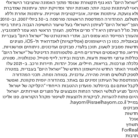
"ישראל היום" הוא גוף תקשורת שנוסד מתוך האמונה שהציבור הישראלי
ראוי לעיתונות טובה יותר, מאוזנת יותר ומדויקת יותר. עיתונות שמדברת
ולא צועקת. עיתונות אמינה, אובייקטיבית ועניינית. עיתונות אחרת וללא
תשלום. המהדורה המודפסת הראשונה פורסמה ב-30 ביולי 2007, וב-2010
הפך "ישראל היום" לעיתון הישראלי בעל שיעור החשיפה הגבוה ביותר בימי
חול. מו"ל העיתון היא ד"ר מרים אדלסון. העורך הראשי הוא עמר לחמנוביץ,
והעורך המייסד הוא עמוס רגב. אתרי האינטרנט של "ישראל היום" בעברית
ובאנגלית, כמו כן היישומונים (אפליקציות) לאנדרואיד ול-iOS, מציגים
חדשות מסביב לשעון, תוכן בלעדי, מבזקים ועדכונים, ניתוחים ופרשנויות,
וידיאו, פודקאסטים ושידורים חיים. פלטפורמות הדיגיטל של "ישראל היום"
כוללות ערוצי חדשות ודעות, תרבות ובידור, לייף סטייל, טכנולוגיה, ספורט,
כלכלה וצרכנות, בריאות, חיילים, אוכל, יהדות, תיירות ורכב. ב-2021 עלו
לאוויר האתר החדש והיישומון החדש של "ישראל היום" בעברית, במטרה
לספק לגולשים חוויה מהירה, עדכנית, בטוחה ונוחה. תכני המהדורה
המודפסת של העיתון זמינים גם באתר, במהדורה יומית מקוונת, ואפשר
לקבל אותם גם בניוזלטר. מועדון ההטבות הייחודי "הקליקה של ישראל
היום" מציע לגולשי האתר הנחות ומבצעים על מוצרים ושירותים. ישראל
היום פתוח להערות, לביקורת ולהצעות לשיפור מקהל הקוראים. פנו אלינו
במייל hayom@israelhayom.co.il.
מבזקים
חדשות
אוכל
תשחץ
ForReal
תרבות