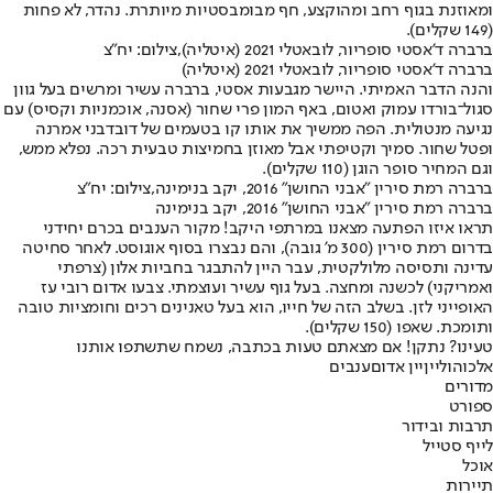
ומאוזנת בגוף רחב ומהוקצע, חף מבומבסטיות מיותרת. נהדר, לא פחות
(149 שקלים).
ברברה ד'אסטי סופריור, לובאטלי 2021 (איטליה),צילום: יח"צ
ברברה ד'אסטי סופריור, לובאטלי 2021 (איטליה)
והנה הדבר האמיתי. היישר מגבעות אסטי, ברברה עשיר ומרשים בעל גוון
סגול־בורדו עמוק ואטום, באף המון פרי שחור (אסנה, אוכמניות וקסיס) עם
נגיעה מנטולית. הפה ממשיך את אותו קו בטעמים של דובדבני אמרנה
ופטל שחור. סמיך וקטיפתי אבל מאוזן בחמיצות טבעית רכה. נפלא ממש,
וגם המחיר סופר הוגן (110 שקלים).
ברברה רמת סירין "אבני החושן" 2016, יקב בנימינה,צילום: יח"צ
ברברה רמת סירין "אבני החושן" 2016, יקב בנימינה
תראו איזו הפתעה מצאנו במרתפי היקב! מקור הענבים בכרם יחידני
בדרום רמת סירין (300 מ' גובה), והם נבצרו בסוף אוגוסט. לאחר סחיטה
עדינה ותסיסה מלולקטית, עבר היין להתבגר בחביות אלון (צרפתי
ואמריקני) לכשנה ומחצה. בעל גוף עשיר ועוצמתי. צבעו אדום רובי עז
האופייני לזן. בשלב הזה של חייו, הוא בעל טאנינים רכים וחומציות טובה
ותומכת. שאפו (150 שקלים).
טעינו? נתקן! אם מצאתם טעות בכתבה, נשמח שתשתפו אותנו
אלכוהול
יין
יין אדום
ענבים
מדורים
ספורט
תרבות ובידור
לייף סטייל
אוכל
תיירות