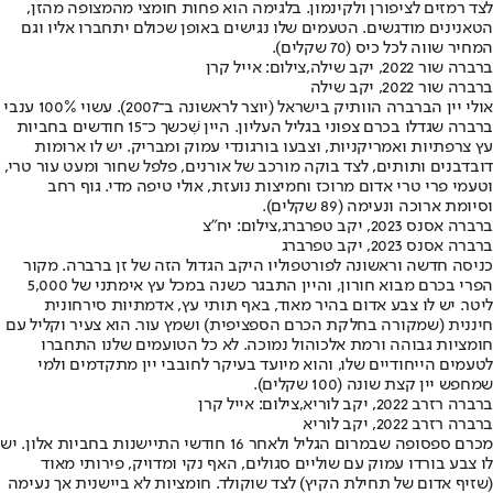
לצד רמזים לציפורן ולקינמון. בלגימה הוא פחות חומצי מהמצופה מהזן,
הטאנינים מודגשים. הטעמים שלו נגישים באופן שכולם יתחברו אליו וגם
המחיר שווה לכל כיס (70 שקלים).
ברברה שור 2022, יקב שילה,צילום: אייל קרן
ברברה שור 2022, יקב שילה
אולי יין הברברה הוותיק בישראל (יוצר לראשונה ב־2007). עשוי 100% ענבי
ברברה שגדלו בכרם צפוני בגליל העליון. היין שִׁכשך כ־15 חודשים בחביות
עץ צרפתיות ואמריקניות, וצבעו בורגונדי עמוק ומבריק. יש לו ארומות
דובדבנים ותותים, לצד בוקה מורכב של אורנים, פלפל שחור ומעט עור טרי,
וטעמי פרי טרי אדום מרוכז וחמיצות נועזת, אולי טיפה מדי. גוף רחב
וסיומת ארוכה ונעימה (89 שקלים).
ברברה אסנס 2023, יקב טפרברג,צילום: יח"צ
ברברה אסנס 2023, יקב טפרברג
כניסה חדשה וראשונה לפורטפוליו היקב הגדול הזה של זן ברברה. מקור
הפרי בכרם מבוא חורון, והיין התבגר כשנה במכל עץ אימתני של 5,000
ליטר. יש לו צבע אדום בהיר מאוד, באף תותי עץ, אדמתיות סירחונית
חיננית (שמקורה בחלקת הכרם הספציפית) ושמץ עור. הוא צעיר וקליל עם
חומציות גבוהה ורמת אלכוהול נמוכה. לא כל הטועמים שלנו התחברו
לטעמים הייחודיים שלו, והוא מיועד בעיקר לחובבי יין מתקדמים ולמי
שמחפש יין קצת שונה (100 שקלים).
ברברה רזרב 2022, יקב לוריא,צילום: אייל קרן
ברברה רזרב 2022, יקב לוריא
מכרם ספסופה שבמרום הגליל ולאחר 16 חודשי התיישנות בחביות אלון. יש
לו צבע בורדו עמוק עם שוליים סגולים, האף נקי ומדויק, פירותי מאוד
(שזיף אדום של תחילת הקיץ) לצד שוקולד. חומציות לא ביישנית אך נעימה