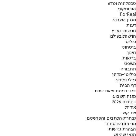
טכנולוגיה ומדע
הורוסקופ
ForReal
מגזין השבוע
דעות
חדשות בארץ
חדשות בעולם
פוליטי
ביטחוני
חינוך
בריאות
משפט
תחבורה
פוליטי-מדיני
כללי ומידע
דף הבית
זמני כניסת וצאת שבת
מגזין השבוע
בחירות 2026
אודות
צור קשר
נבחרת הכתבים והפרשנים
מדיניות פרטיות
הצהרת נגישות
תנאי שימוש