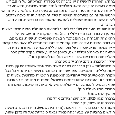
בחודש האחרון לראשונה יין ברברה זני בסדרת הפרימיום של היקב: "יש
מגמה בעולם היין, שאט־אט מחלחלת ליותר ויותר ציבורים, והיא מעבר
ליינות רעננים יותר, פחות כבדים ומרוכזים, בעלי רמת כהל נמוכה יותר. אני
מרגיש את זה גם בהעדפות האישיות שלי. זה תהליך. יינות כאלה צריכים
להיות עשויים מזנים שיכולים להתאים למאפיינים הנדרשים, וכזה הוא
הברברה.
"פילוסופיית העבודה שלי כדי להגיע לתוצאה המיוחלת היא אחרת: ראשית,
באופן העבודה בכרם - דילולי היבול, בציר מוקדם יותר ששומר על
החמיצות הגבוהה של הענב לצד הבשלה אופטימלית. שנית, גם ביקב,
העבודה הייננית עדינה ומדויקת מאוד ומכוונת מראש לתוצאה המבוקשת
- יין במיצוי עדין, שמירה על אופי הפרי, ללא טעמי עץ. לאחרונה חזרתי
מתערוכה בארה"ב וגיליתי שם, באופן מפתיע, אפילו בקרב חלק ניכר
מהלקוחות החרדיים שלנו, ביקוש הולך וגדל לסגנון הזה".
שיקי ראוכברג,צילום: יח"צ יקב טפרברג
הוורסטיליות של זן הברברה רחבה מאוד. מצד אחד אפשר להתקין ממנו
יינות קלילים וחומציים, ומצד שני יינות מרוכזים ועשירים יותר, אבל בכל
מקרה המאפיינים שלו ייחודיים: הוא מפגין חומציות מודגשת שלעיתים
חסרה בזני הענבים הסטנדרטיים בישראל, טאנינים מתונים, צבע אדום
עמוק, ובטיפול נכון בכרם - יכולת להגיע לאיכויות מרשימות. האם זהו
הטרנד הבא בעולם היין?
אז איך התרשמנו?
ברברה לגטו 2023, יקב היוצר,צילום: אייל קרן
ברברה לגטו 2023, יקב היוצר
מקור הפרי בכרם ליד דיר ראפאת (אזור בית שמש). היין התבגר כתשעה
חודשים בחביות עץ, צבעו כהה מאוד, ובאף סוכריית פטל ודובדבן שחור,