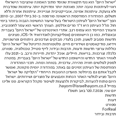
"ישראל היום" הוא גוף תקשורת שנוסד מתוך האמונה שהציבור הישראלי
ראוי לעיתונות טובה יותר, מאוזנת יותר ומדויקת יותר. עיתונות שמדברת
ולא צועקת. עיתונות אמינה, אובייקטיבית ועניינית. עיתונות אחרת וללא
תשלום. המהדורה המודפסת הראשונה פורסמה ב-30 ביולי 2007, וב-2010
הפך "ישראל היום" לעיתון הישראלי בעל שיעור החשיפה הגבוה ביותר בימי
חול. מו"ל העיתון היא ד"ר מרים אדלסון. העורך הראשי הוא עמר לחמנוביץ,
והעורך המייסד הוא עמוס רגב. אתרי האינטרנט של "ישראל היום" בעברית
ובאנגלית, כמו כן היישומונים (אפליקציות) לאנדרואיד ול-iOS, מציגים
חדשות מסביב לשעון, תוכן בלעדי, מבזקים ועדכונים, ניתוחים ופרשנויות,
וידיאו, פודקאסטים ושידורים חיים. פלטפורמות הדיגיטל של "ישראל היום"
כוללות ערוצי חדשות ודעות, תרבות ובידור, לייף סטייל, טכנולוגיה, ספורט,
כלכלה וצרכנות, בריאות, חיילים, אוכל, יהדות, תיירות ורכב. ב-2021 עלו
לאוויר האתר החדש והיישומון החדש של "ישראל היום" בעברית, במטרה
לספק לגולשים חוויה מהירה, עדכנית, בטוחה ונוחה. תכני המהדורה
המודפסת של העיתון זמינים גם באתר, במהדורה יומית מקוונת, ואפשר
לקבל אותם גם בניוזלטר. מועדון ההטבות הייחודי "הקליקה של ישראל
היום" מציע לגולשי האתר הנחות ומבצעים על מוצרים ושירותים. ישראל
היום פתוח להערות, לביקורת ולהצעות לשיפור מקהל הקוראים. פנו אלינו
במייל hayom@israelhayom.co.il.
יום שני, 20.7.2026
ו' באב תשפ"ו
חדשות
דעות
ספורט
ForReal
תרבות ובידור