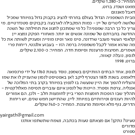
המחיר: כ-1,280 שקלים.
מואט ושנדו, ברוט,
דאבל מאגנום
מבית השמפניה הגדול בעולם בחרתי להציג בקבוק גדול במיוחד שמכיל
שלושה ליטרים של יין - כמות המקבילה לארבעה בקבוקים סטנדרטיים. מי
צריך כל כך הרבה שמפניה? כל מי שמתכנן לחגוג את תחילתה של השנה
החדשה בחברתם של שמונה אנשים או יותר. מאחורי הפקק נמצא יין
קלאסי העשוי מענבי שרדונה, פינו נואר ופינו מונייה ומעניק לשותה את כל
מה שהוא אמור לקבל משמפניה ברמה הזו - בעבוע אלגנטי, ריחות פרי
ושמרים, חמיצות מרעננת וסיומת חדה. המחיר: כ-2,100 שקלים.
לנסון, נובלה קאווה,
ברוט, 1998
לנסון, אחד הבתים הוותיקים בשמפן, נוסד בשנת 1760 על ידי פרנסואה
דלאמוט. בשנת 1873 הצטרף ליקב ז'אן באפטיסט לנסון שהעניק לו את שמו
והצליח להפוך את היין שנעשה בו לנפוץ במיוחד בקרב בתי המלוכה של
אנגליה, צרפת וספרד. היינות של לנסון אינם עוברים תסיסה מאלולקטית -
תהליך שבו הופכות חומצות הפרי ביין לחומצות חלב - ולכן, הם אמורים
להיות רעננים ופירותיים במיוחד. ליין, שהתיישן חמש שנים, יש ריחות
הדרים, גוף מלא וסיומת מרעננת. המחיר: כ-740 שקלים.
yairgath@gmail.com
טעינו? נתקן! אם מצאתם טעות בכתבה, נשמח שתשתפו אותנו
מדורים
ספורט