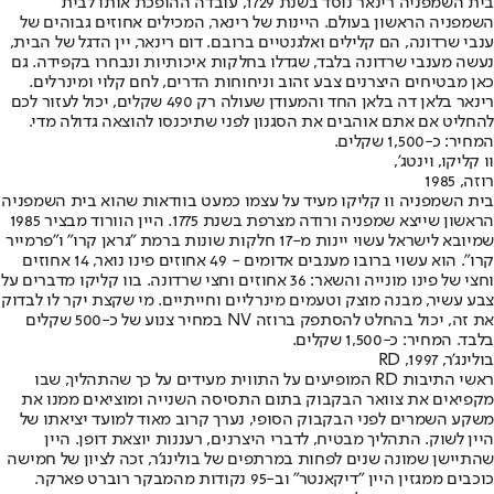
בית השמפניה רינאר נוסד בשנת 1729, עובדה ההופכת אותו לבית
השמפניה הראשון בעולם. היינות של רינאר, המכילים אחוזים גבוהים של
ענבי שרדונה, הם קלילים ואלגנטיים ברובם. דום רינאר, יין הדגל של הבית,
נעשה מענבי שרדונה בלבד, שגדלו בחלקות איכותיות ונבחרו בקפידה. גם
כאן מבטיחים היצרנים צבע זהוב וניחוחות הדרים, לחם קלוי ומינרלים.
רינאר בלאן דה בלאן החד והמעודן שעולה רק 490 שקלים, יכול לעזור לכם
להחליט אם אתם אוהבים את הסגנון לפני שתיכנסו להוצאה גדולה מדי.
המחיר: כ-1,500 שקלים.
וו קליקו, וינטג',
רוזה, 1985
בית השמפניה וו קליקו מעיד על עצמו כמעט בוודאות שהוא בית השמפניה
הראשון שייצא שמפניה ורודה מצרפת בשנת 1775. היין הוורוד מבציר 1985
שמיובא לישראל עשוי יינות מ-17 חלקות שונות ברמת "גראן קרו" ו"פרמייר
קרו". הוא עשוי ברובו מענבים אדומים - 49 אחוזים פינו נואר, 14 אחוזים
וחצי של פינו מונייה והשאר: 36 אחוזים וחצי שרדונה. בוו קליקו מדברים על
צבע עשיר, מבנה מוצק וטעמים מינרליים וחייתיים. מי שקצת יקר לו לבדוק
את זה, יכול בהחלט להסתפק ברוזה NV במחיר צנוע של כ-500 שקלים
בלבד. המחיר: כ-1,500 שקלים.
בולינג'ר, RD ,1997
ראשי התיבות RD המופיעים על התווית מעידים על כך שהתהליך, שבו
מקפיאים את צוואר הבקבוק בתום התסיסה השנייה ומוציאים ממנו את
משקע השמרים לפני הבקבוק הסופי, נערך קרוב מאוד למועד יציאתו של
היין לשוק. התהליך מבטיח, לדברי היצרנים, רעננות יוצאת דופן. היין
שהתיישן שמונה שנים לפחות במרתפים של בולינג'ר, זכה לציון של חמישה
כוכבים ממגזין היין "דיקאנטר" וב-95 נקודות מהמבקר רוברט פארקר.