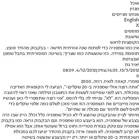
אוכל
מגזין
אנחנו מגייסים
English
X
מוספים
שישבת
הקופצות לראש
אין כמו שמפניה כדי לפתוח שנה אזרחית חדשה • בבקבוק מהודר ונוצץ,
תוססת במידה, כזו שנעשתה כמו שצריך: בשיטה המסורתית בחבל שמפן
שבצרפת
יאיר גת
15/3/2012, 14:05
,עודכן
4/12/2012, 08:09
0
פומרי, קאווה לואיז, רוזה, 2000
"אתה רוצה אולי שמפניה ב-20 שקלים-", הציעה לי הקופאית האדיבה
במכולת, רגע לפני שסיימה לעשות את החשבון וגילתה שאני ראוי להטבה
המפליגה הזו. "לא", עניתי לה בלי להסס. "אני רוצה שתספרי לי כאן ועכשיו
איפה מייצרים את השמפניה הזו ואני מוכן לשלם כמה אלפי שקלים כדי
לטוס לשם ולחזור עם מכולה או שתיים".
מיותר לציין שהבקבוק שהוצע לי לא הכיל שמפניה כלל וכלל. היין שבו היה
בצבע של שמפניה, הוא ביעבע כמו שמפניה וגם הבקבוק נראה כמו בקבוק
שמפניה עם פקק בצורת פטרייה וחוט ברזל שעוטף אותו, אבל הוא אפילו
לא קרוב לשמפניה. לא משנה איזה בקבוק מהודר יציעו לכם במכולת
השכונתית ב-20 שקלים או יותר, רק יין מבעבע שנעשה בשיטה