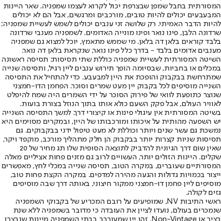
המסורתית בחבל שמפן שבצרפת יכול לקרוא לעצמו שמפניה. שאר היינות
המבעבעים יכולים להיות טובים, מורכבים ומרגשים, אבל הם לא יכולים
להיות הדבר האמיתי. רק שלושה זני ענבים יכולים לשמש לעשיית שמפניה:
שרדונה הלבן, פינו נואר ופינו מונייה האדומים. לשמפניה מענבי שרדונה
בלבד קוראים בלאן דה בלאן. מי שממש מתאמץ, יוכל למצוא גם שמפניה
מענבים אדומים בלבד - בדרך כלל פינו נואר, שנקראת בלאן דה נואר.
השיטה המסורתית לעשיית שמפניה כוללת שתי תסיסות: תסיסה ראשונה
במכלים או בחביות, שבסיומה הופך תירוש ענבים ליין רגיל, ותסיסה שנייה
שמתרחשת בבקבוק והופכת את היין למבעבע. כדי להתחיל את התסיסה
השנייה מוסיפים לכל בקבוק יין מעט שמרים וסוכר. הפחמן הדו-חמצני
שנוצר כתופעת לוואי של פירוק הסוכר על ידי השמרים היה שמח להיפלט
לאוויר העולם, אבל פקק השעם כולא אותו בתוך הנוזל בצורת בועות.
בשיטה המסורתית אין עיגולי פינות או קיצורי דרך. למשך התסיסה השנייה
יש השפעה מהותית על איכותו ומורכבותו של היין, ובמקרים מסוימים היא
נמשכת גם עשר שנים ויותר וכוללת לא מעט טיפול ידני בבקבוקים. גם
תסיסות שניות קצרות יותר בבקבוק הן חלק מתהליך מורכב, מוקפד ויקר,
שאין שום דרך הגיונית להדביק לתוצאה הסופית שלו תג מחיר של 20
שקלים. היינות הזולים יותר, העשויים לרוב גם מזנים פחות אציליים מאלה
המסורתיים שעוברים, במקרה הטוב, תסיסה שנייה במכלי לחץ, מאפשרים
ייצור בכמויות גדולות והגעה מהירה למדפים. במקרה הקצת פחות טוב,
מוסיפים ליין פחמן דו-חמצני ממקור חיצוני, באותה דרך שבה מוסיפים
גזים לקולה.
ראשי התיבות NV, שמופיעים על רובם המכריע של בקבוקי השמפניה
שנמכרים בעולם, נועדו לציין את העובדה כי מדובר בשמפניה ללא שנת
בציר או Non-Vintage. זהו יין שמעורבב בבתי השמפניה מיינות שנבצרו