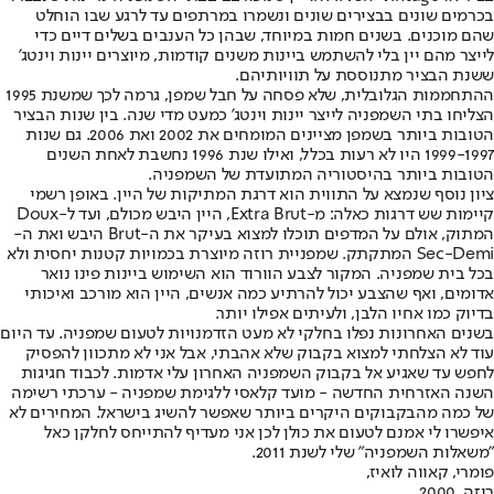
בכרמים שונים בבצירים שונים ונשמרו במרתפים עד לרגע שבו הוחלט
שהם מוכנים. בשנים חמות במיוחד, שבהן כל הענבים בשלים דיים כדי
לייצר מהם יין בלי להשתמש ביינות משנים קודמות, מיוצרים יינות וינטג'
ששנת הבציר מתנוססת על תוויותיהם.
ההתחממות הגלובלית, שלא פסחה על חבל שמפן, גרמה לכך שמשנת 1995
הצליחו בתי השמפניה לייצר יינות וינטג' כמעט מדי שנה. בין שנות הבציר
הטובות ביותר בשמפן מציינים המומחים את 2002 ואת 2006. גם שנות
1999-1997 היו לא רעות בכלל, ואילו שנת 1996 נחשבת לאחת השנים
הטובות ביותר בהיסטוריה המתועדת של השמפניה.
ציון נוסף שנמצא על התווית הוא דרגת המתיקות של היין. באופן רשמי
קיימות שש דרגות כאלה: מ-Extra Brut, היין היבש מכולם, ועד ל-Doux
המתוק, אולם על המדפים תוכלו למצוא בעיקר את ה-Brut היבש ואת ה-
Sec-Demi המתקתק. שמפניית רוזה מיוצרת בכמויות קטנות יחסית ולא
בכל בית שמפניה. המקור לצבע הוורוד הוא השימוש ביינות פינו נואר
אדומים, ואף שהצבע יכול להרתיע כמה אנשים, היין הוא מורכב ואיכותי
בדיוק כמו אחיו הלבן, ולעיתים אפילו יותר.
בשנים האחרונות נפלו בחלקי לא מעט הזדמנויות לטעום שמפניה. עד היום
עוד לא הצלחתי למצוא בקבוק שלא אהבתי, אבל אני לא מתכוון להפסיק
לחפש עד שאגיע אל בקבוק השמפניה האחרון עלי אדמות. לכבוד חגיגות
השנה האזרחית החדשה - מועד קלאסי ללגימת שמפניה - ערכתי רשימה
של כמה מהבקבוקים היקרים ביותר שאפשר להשיג בישראל. המחירים לא
איפשרו לי אמנם לטעום את כולן לכן אני מעדיף להתייחס לחלקן כאל
"משאלות השמפניה" שלי לשנת 2011.
פומרי, קאווה לואיז,
רוזה, 2000