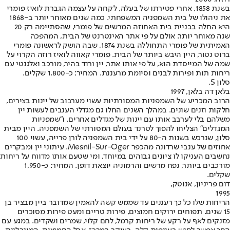
בשנת 1858, אחרי פטירתו של בעלה, לקחה על עצמה הגברת לואיז פומרי
את ניהולו של בית השמפניה המשפחתי. כמה שנים מאוחר יותר ב-1868
היא החלה בבניית בית האחוזה המרשים של פומרי, שהסתיימה רק 20
שנה מאוחר יותר. אולם על פי אתר האינטרנט של הבית, המהפכה
האמיתית של פומרי התחוללה בשנת 1874, שבה הושק לראשונה פומרי
ברוט נטור, היין היבש ביותר של הבית. פומרי קאווה לואיז רוזה הקרוי על
שמה של המייסדת הוא, על פי אותו אתר, יין ורוד בהיר, מורכב ואלגנטי עם
ריחות תות ופירות לבנים וסיומת מרעננת. המחיר: כ-1,800 שקלים.
סלון S,
בלאן דה בלאן, 1997
הרוב המכריע של השמפניות המסורתיות עשוי מערבוב של יינות בצירים,
חלקות וזנים שונים. במהלך השנים החלו גם מגדלי הענבים לעשות יין
משלהם בלי לערבב אותו עם יינות של מגדלים אחרים, ו"שמפניות
המגדלים" הצליחו להפוך לטרנד בעולם המסורתי של השמפניה. היין מבית
סלון, שנרכש בשנות ה-80 על ידי בית השמפניה לורן פרייה, עשוי 100
אחוזים של ענבי שרדונה מהכפר Mesnil-Sur-Oger. עיתוני יין ומבקרים
נחשבים העניקו לו ציונים גבוהים במיוחד, ומי שטעם אותו מדווח על ריחות
מורכבים ביותר, נפח מרשים והרמוניה יוצאת דופן. המחיר: כ-1,950
שקלים.
דום פריניון, אנוטק,
1995
הריחות שלו כל כך רעננים עד שממש קשה להאמין שמדובר ביין מבציר בן
15 שנים. תפוחים ירוקים חמוצים, פירות טריים ומעט פירות מסוכרים
מזנקים לאף על רקע של ריחות קרמל, לחם קלוי, שמרים ושקדים. במגע עם