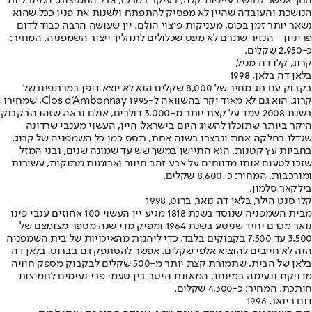
החך אפשר לחוש בעייפות קלה, בעיקר במרכז, אבל החמיצות, המינרליות
הנושכת והעובדה שהיין לא מפסיק להתפתח ולשנות את פניו ככל שהוא
נשאר יותר זמן בכוס, מעניקות פיצוי הולם. יין שעושה הרבה כבוד לדום
פריניון - הנזיר שתרם לא מעט שכלולים לתהליך ייצור השמפניה. המחיר:
כ-2,950 שקלים.
קרוג, קלו דה מניל,
בלאן דה בלאן, 1998
בקבוק עם תג מחיר של 8,000 שקלים הוא לא יוצא דופן במרתפים של
קרוג. הוא גם לא מאוד יקר בהשוואה ל-Clos d'Ambonnay 1995, שמחירו
בשנת 2008 עמד על קצת יותר מ-3,000 דולרים, אולם נראה שזהו הבקבוק
היקר ביותר שתוכלו להשיג היום בישראל. היין, העשוי מענבי שרדונה
שגדלו בחלקה אחת ונבצרו בשנה אחת, תסס כמו כל השמפניה של קרוג,
בחביות עץ קטנות. הוא התיישן במשך שש עד שמונה שנים, ובני המזל
שזכו לטעום אותו מדווחים על צבע זהב חיוור וארומות מתוקות, עשירות
ומורכבות. המחיר: כ-8,600 שקלים.
בילקאר סלמון,
קלו סנט הילר, בלאן דה נואר, ברוט, 1998
מבית השמפניה שנוסד בשנת 1818 מגיע יין העשוי 100 אחוזים ענבי פינו
נואר מכרם יחיד שניטע בשנת 1964 ומפיק מדי שנה מספר מצומצם של
3,500 עד 7,500 בקבוקים בלבד. כדי ליהנות מהאיכויות של בית השמפניה
הזה לא חייבים להוציא אלפי שקלים. אפשר להסתפק גם בברוט, בלאן דה
בלאן של הבית, שתמורת קצת יותר מ-500 שקלים לבקבוק מספק חוויה
מדויקת ונעימה במיוחד, המאזנת היטב בין טעמי פרי נעימים לחמיצות
חותכת. המחיר: כ-4,300 שקלים.
דום רינאר, 1996