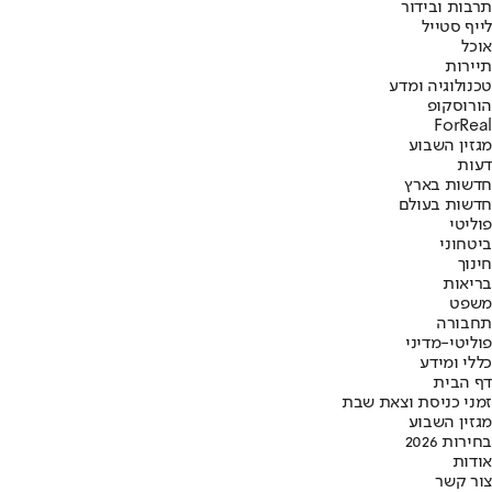
תרבות ובידור
לייף סטייל
אוכל
תיירות
טכנולוגיה ומדע
הורוסקופ
ForReal
מגזין השבוע
דעות
חדשות בארץ
חדשות בעולם
פוליטי
ביטחוני
חינוך
בריאות
משפט
תחבורה
פוליטי-מדיני
כללי ומידע
דף הבית
זמני כניסת וצאת שבת
מגזין השבוע
בחירות 2026
אודות
צור קשר