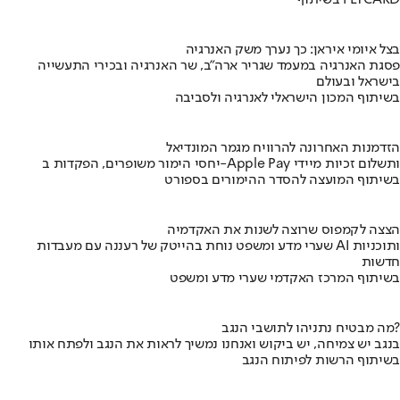
בשיתוף FLYCARD
בצל איומי איראן: כך נערך משק האנרגיה
פסגת האנרגיה במעמד שגריר ארה"ב, שר האנרגיה ובכירי התעשייה
בישראל ובעולם
בשיתוף המכון הישראלי לאנרגיה ולסביבה
הזדמנות האחרונה להרוויח מגמר המונדיאל
יחסי הימור משופרים, הפקדות ב-Apple Pay ותשלום זכיות מיידי
בשיתוף המועצה להסדר ההימורים בספורט
הצצה לקמפוס שרוצה לשנות את האקדמיה
שערי מדע ומשפט נוחת בהייטק של רעננה עם מעבדות AI ותוכניות
חדשות
בשיתוף המרכז האקדמי שערי מדע ומשפט
מה מבטיח נתניהו לתושבי הנגב?
בנגב יש צמיחה, יש ביקוש ואנחנו נמשיך לראות את הנגב ולפתח אותו
בשיתוף הרשות לפיתוח הנגב