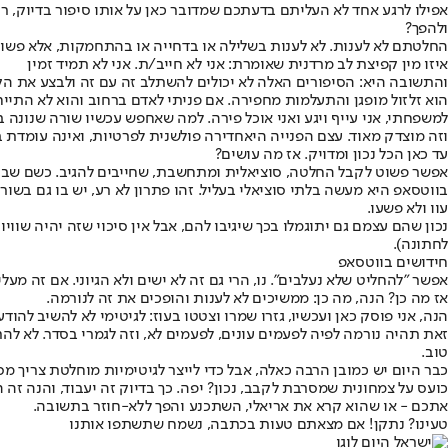
אפילו לרגע אחד לא העליתם בדעתכם שמדובר כאן על אותו סיפור בדיוק, רק
ולהפך?
החלטתם לא לענות. לא לענות בשלילה או בדחייה או בהתחמקות, אלא פשוט 
איזו מין קפיצת לב מרדנית שאומרת: אני לא חייב/ת. אני לא תמיד זמין
והתשובה היא: הסיפורים האלה לא יכולים להשתלב זה עם זה ולבצע את הקי
הוא זלזול מופגן והתעלמות מחפירה. אם פניתי לאדם ברחוב והוא לא התייח
למשפחתי, אני עייף ויגע ואני אוכל פירה. למה שאחפש עכשיו שורה שנונה 
וזה מוצדק מאוד. עצם הפנייה היא
חדירה פולשנית לפרטיות
, ואינה עומדת 
עד כאן הכל נכון ומדויק. אז מה עושים?
אפשר פשוט לקבל החלטה, סוציאלית ומתחשבת, שחייבים להגיב. כשם שבימי 
בווטסאפ היא מעשה בלתי סוציאלי בעליל. זהו פתרון לא רע, יש בו גם בשור
עוו ולא פשעו.
נכון שהם עצמם גם יתוגמלו בכך שיגיבו להם, אבל אין סיכוי שזה יהיה שוויונ
לחתונה).
חידושים בווטסאפ
אפשר "להחליט שלא נעלבים". נו, הרי גם זה לא ישים ולא הגיוני. אם זה מע
אז מה כן? הנה, מה כן: ממשיכים לא לענות והופכים את זה לנורמה.
הנה, אני פוסק כאן ועכשיו, גזרו שמרו וצטטו בעוז: לגיטימי לא להשיב להוד
זאת תהיה נורמה לפיה לפעמים עונים, לפעמים לא, וזה לגמרי בסדר. לא להת
טוב.
כבר היום יש כמובן הרבה כאלה, אבל כדי לייצר לגיטימיות מוחלטת צריך
כועס על צמחונית שמסרבת לקבב, נכון? יפה. כך בדיוק זה יעבוד, והנה זה ה
אתכם - או שהוא קרא את אריאלי, השתכנע והפך ללא-חוזר בתשובה.
טעינו? נתקן! אם מצאתם טעות בכתבה, נשמח שתשתפו אותנו