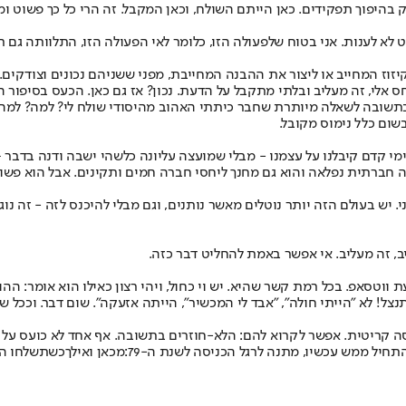
 בהיפוך תפקידים. כאן הייתם השולח, וכאן המקבל. זה הרי כל כך פשוט ומ
לא לענות. אני בטוח שלפעולה הזו, כלומר לאי הפעולה הזו, התלוותה גם
זוז המחייב או ליצור את ההבנה המחייבת, מפני ששניהם נכונים וצודקים.
ס אלי, זה מעליב ובלתי מתקבל על הדעת. נכון? אז גם כאן. הכעס בסיפור 
בתשובה לשאלה מיותרת שחבר כיתתי האהוב מהיסודי שולח לי? למה? למה שא
בשום כלל נימוס מקובל.
קדם קיבלנו על עצמנו - מבלי שמועצה עליונה כלשהי ישבה ודנה בדבר – ל
ה חברתית נפלאה והוא גם מחנך ליחסי חברה חמים ותקינים. אבל הוא פשוט 
י. יש בעולם הזה יותר נוטלים מאשר נותנים, וגם מבלי להיכנס לזה - זה נוג
ליב, זה מעליב. אי אפשר באמת להחליט דבר כזה.
עת ווטסאפ. בכל רמת קשר שהיא. יש וי כחול, ויהי רצון כאילו הוא אומר: הה
נצל! לא "הייתי חולה", "אבד לי המכשיר", הייתה אזעקה". שום דבר. וככל 
 מסה קריטית. אפשר לקרוא להם: הלא-חוזרים בתשובה. אף אחד לא כועס ע
תחיל ממש עכשיו, מתנה לרגל הכניסה לשנת ה-79:
מכאן ואילך
כשתשלחו הו