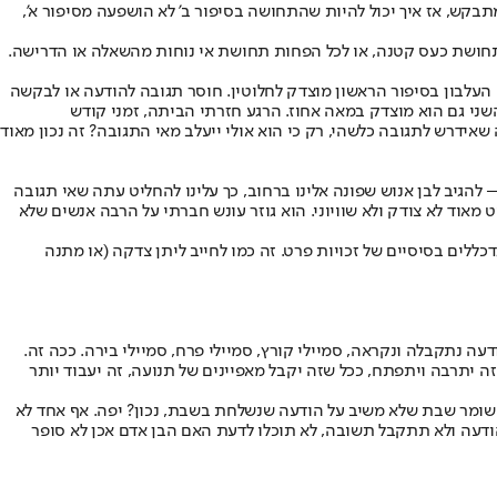
תבקש, אז איך יכול להיות שהתחושה בסיפור ב' לא הושפעה מסיפור א',
 תחושת כעס קטנה, או לכל הפחות תחושת אי נוחות מהשאלה או הדרישה.
 העלבון בסיפור הראשון מוצדק לחלוטין. חוסר תגובה להודעה או לבקשה
השני גם הוא מוצדק במאה אחוז. הרגע חזרתי הביתה, זמני קודש
ידרש לתגובה כלשהי, רק כי הוא אולי ייעלב מאי התגובה? זה נכון מאוד
הגיב לבן אנוש שפונה אלינו ברחוב, כך עלינו להחליט עתה שאי תגובה
מאוד לא צודק ולא שוויוני. הוא גוזר עונש חברתי על הרבה אנשים שלא
ד
כללים בסיסיים של זכויות פרט
. זה כמו לחייב ליתן צדקה (או מתנה
ודעה נתקבלה ונקראה, סמיילי קורץ, סמיילי פרח, סמיילי בירה. ככה זה.
שזה יתרבה ויתפתח, ככל שזה יקבל מאפיינים של תנועה, זה יעבוד יותר
ל שומר שבת שלא משיב על הודעה שנשלחת בשבת, נכון? יפה. אף אחד לא
דעה ולא תתקבל תשובה, לא תוכלו לדעת האם הבן אדם אכן לא סופר