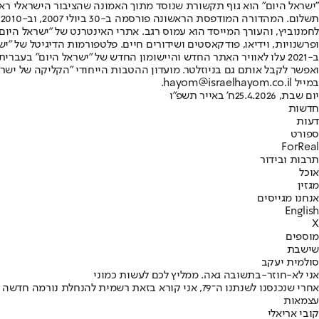
"ישראל היום" הוא גוף תקשורת שנוסד מתוך האמונה שהציבור הישראלי ראוי 
ת
ופרשנויות, וידיאו, פודקאסטים ושידורים חיים. פלטפורמות הדיגיטל של "ישרא
ב-2021 עלו לאוויר האתר החדש והיישומון החדש של "ישראל היום" בע
ואפשר לקבל אותם גם בניוזלטר. מועדון ההטבות הייחודי "הקליקה של ישרא
במייל hayom@israelhayom.co.il.
יום שבת, 25.4.2026
ח' באייר תשפ"ו
חדשות
דעות
ספורט
ForReal
תרבות ובידור
אוכל
מגזין
אנחנו מגייסים
English
X
מוספים
שישבת
סולמית יעקב
אני לא-חוזר-בתשובה גאה. ממליץ לכם לעשות כמוני
אחרי שנכנסנו לשנתנו ה־79, אני קורא בזאת רשמית לה
עצמאות
קובי אריאלי