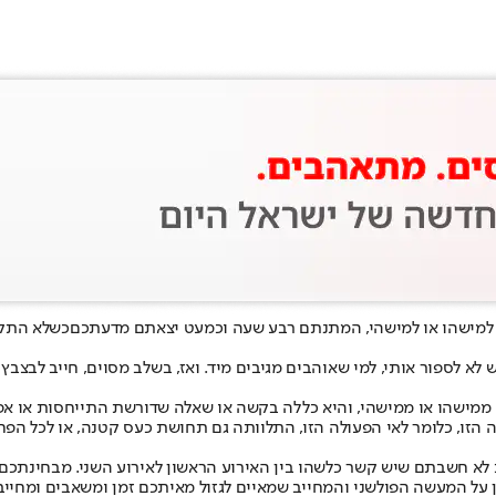
מישהו או למישהי, המתנתם רבע שעה ו
כמעט יצאתם מדעתכם
כשלא התקב
א לספור אותי, למי שאוהבים מגיבים מיד. ואז, בשלב מסוים, חייב לבצבץ ג
מישהו או ממישהי, והיא כללה בקשה או שאלה שדורשת התייחסות או אפיל
 הזו, כלומר לאי הפעולה הזו, התלוותה גם תחושת כעס קטנה, או לכל הפח
ת לא חשבתם שיש קשר כלשהו בין האירוע הראשון לאירוע השני. מבחינתכם, 
על המעשה הפולשני והמחייב שמאיים לגזול מאיתכם זמן ומשאבים ומחייב 