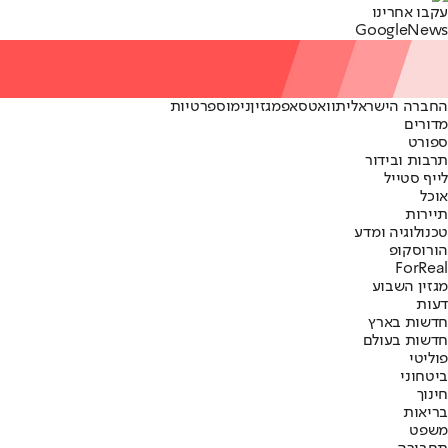
עקבו אחרינו
G
o
o
g
l
e
News
החברה הישראלית
וואטסאפ
מגזין
נימוס
פרטיות
מדורים
ספורט
תרבות ובידור
לייף סטייל
אוכל
תיירות
טכנולוגיה ומדע
הורוסקופ
ForReal
מגזין השבוע
דעות
חדשות בארץ
חדשות בעולם
פוליטי
ביטחוני
חינוך
בריאות
משפט