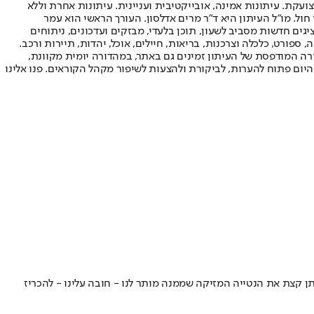
ועקת. עיתונות אמינה, אובייקטיבית ועניינית. עיתונות אחרת וללא
עור החשיפה הגבוה ביותר בימי חול. מו"ל העיתון היא ד"ר מרים אדלסון. העורך הראשי הוא עמר
 והעורך המייסד הוא עמוס רגב. אתרי האינטרנט של "ישראל היום" בעברית ובאנגלית, כמו כן היישומונים (אפליקציות) לאנדרואיד ול-iOS, מציגים חדשות מסביב לשעון, תוכן בלעדי, מבזקים ועדכונים, ניתוחים
, ספורט, כלכלה וצרכנות, בריאות, חיילים, אוכל, יהדות, תיירות ורכב.
דורה המודפסת של העיתון זמינים גם באתר, במהדורה יומית מקוונת,
היום פתוח להערות, לביקורת ולהצעות לשיפור מקהל הקוראים. פנו אלינו
בל היא תמתן קצת את הנטייה המזיקה שממנה מותר לנו - חובה עלינו - להכריז