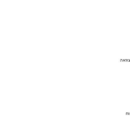
וואה
וח