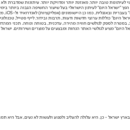
לעיתונות טובה יותר, מאוזנת יותר ומדויקת יותר. עיתונות שמדברת ולא צ
שלום. המהדורה המודפסת הראשונה פורסמה ב-30 ביולי 2007, וב-2010 הפך "ישראל היום" לעיתון הישראלי בעל שי
לחמנוביץ,
ל היום" כוללות ערוצי חדשות ודעות, תרבות ובידור, לייף סטייל, טכנולוגיה
ברית, במטרה לספק לגולשים חוויה מהירה, עדכנית, בטוחה ונוחה. תכני המה
ל היום" מציע לגולשי האתר הנחות ומבצעים על מוצרים ושירותים. ישראל 
נחלת נורמה חדשה בארץ ישראל • כן, היא עלולה להעליב ולפגוע ולעשות לא נעים, א