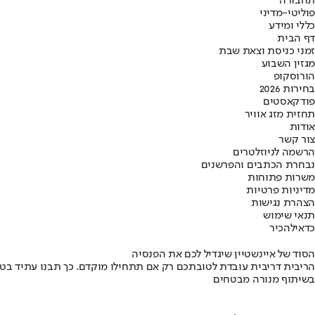
תחבורה
פוליטי-מדיני
כללי ומידע
דף הבית
זמני כניסת וצאת שבת
מגזין השבוע
הורוסקופ
בחירות 2026
פודקאסטים
תחזית מזג אוויר
אודות
צור קשר
הרשמה לניוזלטרים
נבחרת הכתבים והפרשנים
משרות פתוחות
מדיניות פרטיות
הצהרת נגישות
תנאי שימוש
כדאי
להכיר
הסוד של איינשטיין שיגדיל לכם את הפנסיה
הריבית דריבית עובדת לטובתכם רק אם תתחילו מוקדם. כך תבנו עתיד בט
בשיתוף מנורה מבטחים