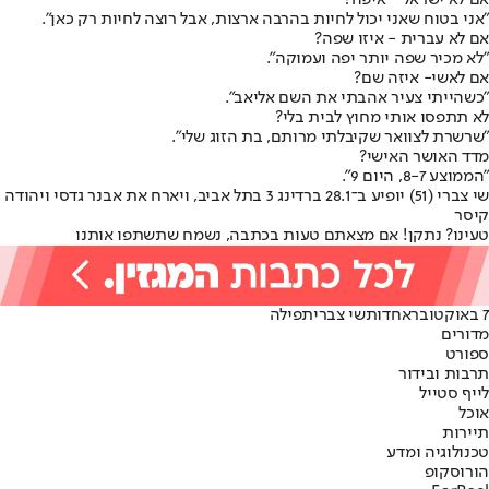
"אני בטוח שאני יכול לחיות בהרבה ארצות, אבל רוצה לחיות רק כאן".
אם לא עברית - איזו שפה?
"לא מכיר שפה יותר יפה ועמוקה".
אם לא
שי
- איזה שם?
"כשהייתי צעיר אהבתי את השם אליאב".
לא תתפסו אותי מחוץ לבית בלי?
"שרשרת לצוואר שקיבלתי מרותם, בת הזוג שלי".
מדד האושר האישי?
"הממוצע 8-7, היום 9".
שי צברי (51) יופיע ב־28.1 ברדינג 3 בתל אביב, ויארח את אבנר גדסי ויהודה
קיסר
טעינו? נתקן! אם מצאתם טעות בכתבה, נשמח שתשתפו אותנו
7 באוקטובר
אחדות
שי צברי
תפילה
מדורים
ספורט
תרבות ובידור
לייף סטייל
אוכל
תיירות
טכנולוגיה ומדע
הורוסקופ