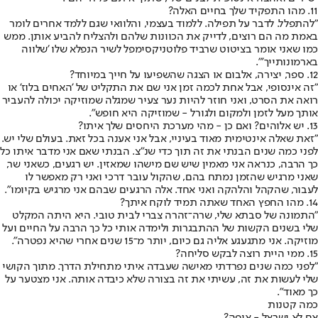
11. מהו התפקיד שלך בחיים האלה?
"
להתפלל. לדבר על תפילה
. ללמוד בעצמי, והלוואי שגם ללמד אחרים לומר
באמת מה הם רוצים, לדייק את הכוונות שלהם ולהצליח להביע אותן. ממש
כמו שאני אומר בציטוט ש
רביד פלוטניק
סימפל לשיר הנפלא שלו 'שלווה
בארמונותייך'".
12. ספר, יצירה, אלבום או הצגה שהשפיעו על חייך במיוחד?
"זה אינסופי, אבל אחת לכמה זמן אני שם את התקליט של '
האחים בלוז
' או
רואה את הסרט, ואני חוזר להיות נער צעיר שמגלה שמוזיקה יכולה להעביר
אותך מעל לזמן ולמקום ולגורל - שמוזיקה היא חופש".
13. יש אלוהים? ואם כן - מהי מערכת היחסים שלך איתו?
"זאת שאלה אינטימית מאוד בעיניי, אבל אני אענה בכל זאת. בעולם שלי יש.
לפני כמה שנים הבנתי את זה תוך כדי שנ"צ. הבנתי שאם אני מדבר איתו כל
כך הרבה, כנראה אני מאמין שיש שם מישהו שמאזין. יש רגעים, כשאני שר,
שאני מרגיש שהזמן נמתח בהם, שהקול עובר דרכי ואני רק מאפשר לו
לעבור, שהקהל והלהקה ואני אחד. אלה הרגעים שבהם אני מרגיש בקיומו".
14. מהו החפץ האחד שאתה תמיד לוקח איתך?
"התמונה של סבתא שלי, שרה־זהרה צברי לבית טובי. היא היתה המקלט
שלי בשנים הקשות של ההתבגרות ולימדה אותי כל כך הרבה על החיים ועל
מוזיקה. אני מתגעגע אליה גם כיום, יותר מ־15 שנים אחרי שהיא נפטרה".
15. ממי היית רוצה לבקש סליחה?
"לפני כמה שנים נפרדתי מאישה שעבדה איתי מתחילת הדרך. מתוך הקושי
שלי לעשות את זה, עשיתי את זה בצורה שלא כיבדה אותה. אני מצטער על
כך מאוד".
כמה קטנות
אם לא ישראל - איפה?