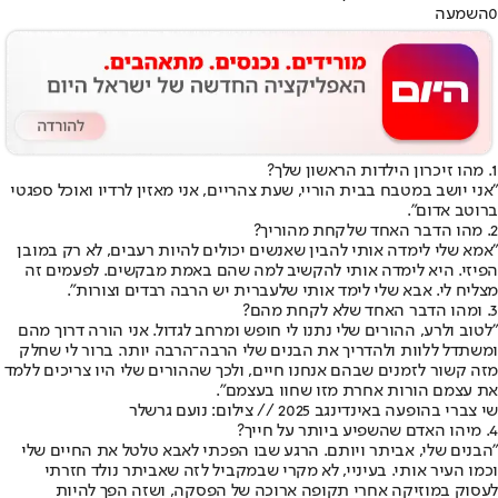
0
השמעה
1. מהו זיכרון הילדות הראשון שלך?
"אני יושב במטבח בבית הוריי, שעת צהריים, אני מאזין לרדיו ואוכל ספגטי
ברוטב אדום".
2. מהו הדבר האחד שלקחת מהוריך?
"אמא שלי לימדה אותי להבין שאנשים יכולים להיות רעבים, לא רק במובן
הפיזי. היא לימדה אותי להקשיב למה שהם באמת מבקשים. לפעמים זה
מצליח לי. אבא שלי לימד אותי שלעברית יש הרבה רבדים וצורות".
3. ומהו הדבר האחד שלא לקחת מהם?
"לטוב ולרע, ההורים שלי נתנו לי חופש ומרחב לגדול. אני הורה דרוך מהם
ומשתדל ללוות ולהדריך את הבנים שלי הרבה־הרבה יותר. ברור לי שחלק
מזה קשור לזמנים שבהם אנחנו חיים, ולכך שההורים שלי היו צריכים ללמד
את עצמם הורות אחרת מזו שחוו בעצמם".
שי צברי בהופעה באינדינגב 2025 // צילום: נועם גרשלר
4. מיהו האדם שהשפיע ביותר על חייך?
"הבנים שלי, אביתר ויותם. הרגע שבו הפכתי לאבא טלטל את החיים שלי
וכמו העיר אותי. בעיניי, לא מקרי שבמקביל לזה שאביתר נולד חזרתי
לעסוק במוזיקה אחרי תקופה ארוכה של הפסקה, ושזה הפך להיות