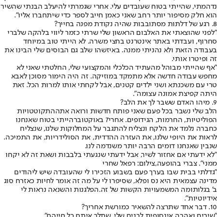
נדהמתי, שהייתי בטוח שעובדים עלי. אחרי שגמרתי להיעלב הבנתי שהשיר
הוא חלק מסיפור יותר רחב שאני כאמן חייב לספר כדי שיתחברו אליו".
8. רגע של דלתות מסתובבות שהיה נקודת מפנה בחייך?
"לפני שהוצאתי את האלבום הראשון שלי שרתי כזמר ליווי בלהקה של
ברי
סחרוף
, ועבדתי באתר אינטרנט בחצי משרה. לא הייתי טוב במיוחד
בעבודה הזאת ולא נהניתי ממנה. באיזשהו שלב גם הבוסים שלי הבינו את
זה ופיטרו אותי.
"אף שהייתי מבוהל מהעתיד הכלכלי והמקצועי שלי, החלטתי שאני לא
מחפש עבודה חדשה אלא מתמקד במוזיקה. זה היה הימור מסוכן לאבא
טרי עם משכנתא ושני ילדים קטנים, אבל לקחתי אותו למרות הכל. זאת
היתה קפיצת אמונה עצומה".
9. מיהו האדם ששבר לך את הלב?
הלב שלי נשבר בכל פעם שאני פותח חדשות ורואה את
ההתקוטטויות
הפוליטיות, החרמות, הגידופים
. אחרי
7 באוקטובר
הייתי בטוח שאנחנו
כחברה נלמד את הלקח ונצליח להתגבר על המחלוקות שלנו, שנצליח
לראות את היופי שלנו, את העזרה ההדדית, את הסולידריות, את התמיכה.
שנבין שאנחנו דומים הרבה יותר משנדמה לנו.
"לא ידעתי אם אחזור לשיר, אבל ידעתי שנגעתי בלבבות ושאת זה לא יקחו
ממני". צברי בהופעה,צילום: רפאל שחרי
"גדלתי בבית שבו בערך פעם בשבוע הזכירו לי שהעובדה שיש ליהודים
מדינה עצמאית היא נס ופלא, שסיפרו לי על מה זה אומר לחיות כאזרח סוג
ב' ב
גלות
ומה המשמעויות הקשות של זה.
הפלגנות והשנאה נראות לי
אידיוטיות
".
10. דבר אחד שתרצה להשאיר כמורשת אחריך?
"שירים ואהבה אינסופית לבנים שלי, שתלך איתם כל חייהם".