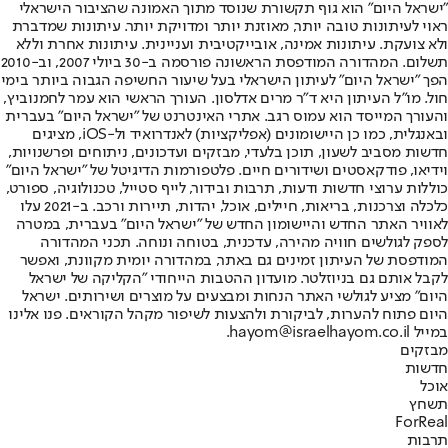
"ישראל היום" הוא גוף תקשורת שנוסד מתוך האמונה שהציבור הישראלי
ראוי לעיתונות טובה יותר, מאוזנת יותר ומדויקת יותר. עיתונות שמדברת
ולא צועקת. עיתונות אמינה, אובייקטיבית ועניינית. עיתונות אחרת וללא
תשלום. המהדורה המודפסת הראשונה פורסמה ב-30 ביולי 2007, וב-2010
הפך "ישראל היום" לעיתון הישראלי בעל שיעור החשיפה הגבוה ביותר בימי
חול. מו"ל העיתון היא ד"ר מרים אדלסון. העורך הראשי הוא עמר לחמנוביץ,
והעורך המייסד הוא עמוס רגב. אתרי האינטרנט של "ישראל היום" בעברית
ובאנגלית, כמו כן היישומונים (אפליקציות) לאנדרואיד ול-iOS, מציגים
חדשות מסביב לשעון, תוכן בלעדי, מבזקים ועדכונים, ניתוחים ופרשנויות,
וידיאו, פודקאסטים ושידורים חיים. פלטפורמות הדיגיטל של "ישראל היום"
כוללות ערוצי חדשות ודעות, תרבות ובידור, לייף סטייל, טכנולוגיה, ספורט,
כלכלה וצרכנות, בריאות, חיילים, אוכל, יהדות, תיירות ורכב. ב-2021 עלו
לאוויר האתר החדש והיישומון החדש של "ישראל היום" בעברית, במטרה
לספק לגולשים חוויה מהירה, עדכנית, בטוחה ונוחה. תכני המהדורה
המודפסת של העיתון זמינים גם באתר, במהדורה יומית מקוונת, ואפשר
לקבל אותם גם בניוזלטר. מועדון ההטבות הייחודי "הקליקה של ישראל
היום" מציע לגולשי האתר הנחות ומבצעים על מוצרים ושירותים. ישראל
היום פתוח להערות, לביקורת ולהצעות לשיפור מקהל הקוראים. פנו אלינו
במייל hayom@israelhayom.co.il.
מבזקים
חדשות
אוכל
תשחץ
ForReal
תרבות