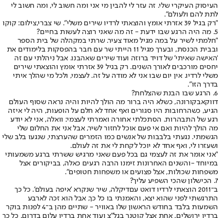
העיסוק העיקרי שלי. זה עזר לי להבין מי אני ומה חשוב לי, ומה חשוב לי
לתת להם ולעולם".
"רק בגיל 39 אזרתי אומץ והוצאתי לרדיו שירים משלי". שי צברי,צילום: קוקו
5. מה היה הרגע שבו ידעת - זה מה שאני רוצה לעשות בחיים?
"חלמתי לשיר על במה מגיל מאוד צעיר. שרתי במקהלה של בית הספר
ובבית הכנסת, ובערך מגיל 11 הייתי שר עם חבר בהפסקות בלימודים את
'האישה שאיתי' של דויד ברוזה ועוד שירים שאהבנו. אבל ניהלתי עם זה
יחסים מורכבים לאורך השנים. רק בגיל 39 אזרתי אומץ והוצאתי שירים
משלי לרדיו. אין יום שבו אני לא מודה על זה. לעצמי, ולכל מי שהלך איתי
בדרך הזו".
6. הרגע שבו הבנת שהצלחת?
דווקא
בקורונה
, כשלא היה ברור מה הולך להיות והיה נראה שסוף העולם
הגיע, כשהרחובות היו סגורים ואף אחד לא חלם על הופעות, היה לי איזה
רגע של התבהרות. הסתכלתי אחורה ואמרתי לעצמי: וואלה, אני לא יודע
מה הולך להיות ואם אי פעם אוכל לחזור לשיר, אבל אני את החלום שלי
הגשמתי. נגעתי בלבבות של אנשים כמו הזמרים שהערצתי, שנגעו בלב שלי
ושעזרו לי, ואף אחד לא יוכל לקחת לי את זה לעולם.
"אני אומר את זה לעצמי גם בכל פעם שאני מרגיש ששרתי ברגע משמעותי
במיוחד -
והשנים האחרונות זימנו הרבה רגעים כאלה
, בביקורים אצל
משפחות שכולות, אצל פצועים או משפחות חטופים".
7. הכישלון שהכי השפיע עליך?
ב־2011 הוצאתי לרדיו דואט עם
דיקלה
, שיר שנקרא 'איפה בעולם'. כל כך
התרגשתי לפני שהוא יצא, והאמנתי בו כל כך, אבל הוא זכה לארבע
השמעות בלבד בחודש הראשון שלו באוויר - שתיים מהן ב־4 לפנות בוקר
ברדיו ירושלים, אחת אצל קוטנר בגל"צ ועוד אחת ברדיו עלום בדרום. כל כך