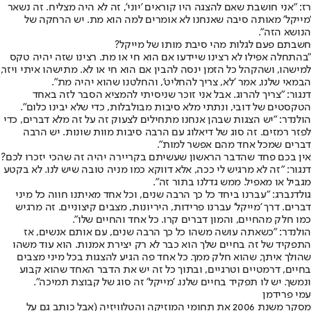
רז: "אני חושבת שאם להצגה היו קוראים 'יוני', זה לא היה מצליח. זה נשאר
'מייקל' מאותה סיבה שאנחנו לא אומרים למה הוא מת. יש הרחקה של
הנושא הזה".
חשבתם פעם לגלות מהי סיבת מותו של מייקל?
"בהתחלה אפילו לא רצינו שיידעו אם הוא חי או מת. רצינו שזה יהיה טקס
למישהו, ושהקהל כל הזמן ינסה להבין אם הוא חי או לא. מתישהו איתי ויזר,
הבמאי שלנו, אמר 'לא, צריך להחליט', והחלטנו שהוא יהיה מת".
דנגור: "צריך להרוג. אבל אני זוכר שניסיתי להמציא הסבר לזה באחד
הטקסטים של דובי, ונתתי מלא סיבות מבולבלות, כדי שלא יבינו כלום".
הולנדר: "יש הצגות שבהן אנחנו מתחילים לצעוק זה על זה מלא דברים, כדי
לפזר רמזים. זה סוג של דיאלוג עם הרבה סיבות מוות שונות. יש הרבה
דברים שמכל אחד מהם אפשר למות".
אין בכם פחד שהדבר הראשון שעשיתם בקריירה יהיה זה שהכי יזכרו לכם?
דנגור: "זה לא מרגיש לי ככה, אלא דווקא כמו מניה טובה שיש לנו. לא בקטע
מגביל או מאפיל. ממש גדלנו בתור זה".
גולדנברג: "עברנו ביחד כל כך הרבה שנים, וכל אחד מאיתנו חווה כל מיני
דברים. דרך 'מייקל' עברנו פרידות, היריונות, מצבים קיצוניים. זה מרגיש
כמו חלק מהחיים, והמון דברים קרו. כל אחד והחיים שלו".
הולנדר: "כשאתה עושה משהו כל כך הרבה שנים, עם אותם אנשים, אז
התפקיד של זה בחיים שלך הוא כבר לא רק יצירת אמנות. הוא עוד משהו
שהולך איתך, שהוא חלק ממך. כל אחד פה הגיע להצגות בכל מיני מצבים
בחיים, דרמטיים וטרגיים, ובתוך כל זה יש את הדבר האחד שהוא קבוע
ונמשך. יש לו תפקיד בחיים שלנו. 'מייקל' זה סוג של קבוצת תמיכה".
עמי פרידמן
מסקר משנת 2006 את תחומי המוזיקה והטלוויזיה (אבל כותב גם על