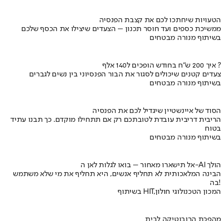
הטעויות שיחתכו לכם את קצבת הפנסיה
ממשיכת כספים ועד חוסר תכנון – הצעדים שיצילו את הכסף שלכם
בשיתוף מנורה מבטחים
איך 200 ש"ח בחודש הופכים ל140 אלף ?
צעדים קטנים שיכולים לסגור את הבור הפנסיוני בין נשים לגברים
בשיתוף מנורה מבטחים
הסוד של איינשטיין שיגדיל לכם את הפנסיה
הריבית דריבית עובדת לטובתכם רק אם תתחילו מוקדם. כך תבנו עתיד
בטוח
בשיתוף מנורה מבטחים
אל תישארו מאחור – בואו לגלות לאן ה-AI הולך
הבינה המלאכותית לא תחליף אנשים, היא תחליף את מי שלא משתמש
בה!
בשיתוף HIT,המכון הטכנולוגי חולון
מהפכת הרובוטיקה לבית