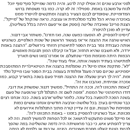
לפני ארבע שנים זה אפילו קרה לרגע, והיה נדמה שמייקל סוף־סוף יוכל
לנוח על משכבו באמת. ספוילר: זה לא קרה. כמו בני משפחת ברוש
המדומיינת, שסופדים לבנם הצעיר בהצגה ומתקשים להיפרד ממנו
באזכרה שהיא הכל מלבד ממלכתית או עצובה, נראה שהקהל של "מייקל",
הצגת פרינג' שאיבדה שליטה (וספק אם אי־פעם היתה בכלל בשליטה),
עדיין לא מוכן להיפרד.
"ניסינו להפסיק. לא הופענו כמעט שנה, ואז חזרנו", משחזר אבי דנגור,
האיש שהגה את ההצגה אי־אז בעשור הראשון של שנות האלפיים, כשהגיש
אותה כעבודת גמר בבית הספר לתיאטרון חזותי בירושלים. "ההצגה באמת
ירדה, ולא חשבנו שהיא תחזור, אבל אז קיבלנו המון תגובות מאנשים.
הכמות היתה מוגזמת מכדי שנתעלם. אז אמרנו 'בואו נשים תאריך
למתישהו בעתיד ונעשה אותה, אולי בעוד שנה'".
"לא", מתקנת אותו מיטל רז, שמגלמת בהצגה את הטינאייג'רית המתוסבכת
יסמיניש, שכיום סגרה מעגל ומלמדת בעצמה בבית הספר שבו מייקל נולד
ומת. "היה לך רעיון שנעלה את ההצגה תמיד פעם בשנה בתאריך קבוע, כמו
אזכרה אמיתית, ואהבנו את זה".
"באמת התכוונו לזה, וככה זה התחיל", ממשיך דנגור, שמשחק את דובי,
דודו התימהוני של המנוח. "ומפה לשם זה התגלגל לכך שהופעה של פעם
בשנה הפכה להופעה בכל עונה, כלומר שלוש־ארבע בשנה. ככה אנחנו רצים
כבר שנתיים בערך. בכל שלושה-ארבעה חודשים אנחנו עושים כמות
מסוימת של הצגות, וגם זה עדיין קורה מתוך התגלגלות אירועים לא
מכוונת. אבל כשרצינו להפסיק בזמנו - באמת התכוונו לזה".
אז מייקל פשוט מתעקש להישאר, או לכל הפחות להמשיך למות. וזה לא
צריך להפתיע איש, כי כבר מראשיתה היה נדמה שהשליטה במה שהפך
להיות הצגת קאלט חסרת מעצורים, היגיון, עכבות או בלמים לא היתה