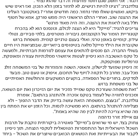
דנגור: "אני חושב שגם חוסר מודעות זה דבר שהוא נצחי".
גולדנברג: "רצינו להיות רגישים, לא לחזור בזמן הלא הנכון. ואז ראינו שיש
ביקוש, ואנשים שאלו מתי נחזור. כמה חודשים אחרי 7 באוקטובר העלינו
את ההצגה שוב, ואחרי ההלם הראשוני היה ממש פורקן. אמא של חטוף
חלל באה לראות את ההצגה, וזה היה מאוד מרגש"
צריכים להגיד: "מייקל" היא לא הצגה לכולם, ונונסנס הוא לא בהכרח
קטגוריית הומור של הקונצנזוס. גיבוריה מוטרפים, בלתי סבירים, נטולי
עידון, קומיים באופן טרגי, ואולי בעצם טרגיים קומית. משפחת ברוש
שקוברת את הילד מייקל מלאה בטיפוסים ביזאריים, שבמציאות היו חיים
בשולי החברה. הם מנסים להתאים את עצמם לנורמות חברתיות, ולמעשה
כל טקס האשכבה הוא ניסיון לעטות איזושהי ממלכתיות עצורה ומאופקת,
נורמליות מפוקפקת.
זה ניסיון שמועד לכישלון, והאופי, השפה והמוזרות של בני המשפחה זולג
מכל עבר, מחרב כל תקווה לזיוף של תחכום, איפוק או טעם טוב. מבעד
לסדקים, בחורים של הפסאדה, בוקעים המשקעים והחולשות האמיתיים
של בני משפחת ברוש.
"זאת משפחה שעורכת טקס שמייד מזכיר את יום הזיכרון ואת יום השואה,
ומכניס לחוויה של לעמוד בטקס אזכרה ולהתנהג בהתאם", אומרת
גולדנברג. "ובעצם, המשפחה הזאת עושה בדיוק את הדבר ההפוך - ולא
מצליחה להתנהל בהתאם. היא ממשיכה לנסות, וכל הזמן יש את המתח בין
מה שהיא צריכה להיות לבין מה שהיא באמת".
גם איילת זורר נדהמה
צחוק בצד, יש מי שרואים ב"מייקל" סאטירה ביקורתית נוקבת על תרבות
השכול הישראלית ועל ההתמסרות הטוטאלית לטקסי הנצחה, תוך ניסיון
לקבור את הבעייתיות ואת הנושאים הכואבים שיוצרים את השכול - ביחד