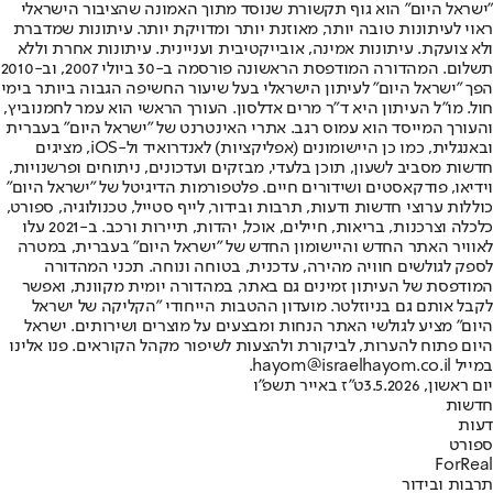
"ישראל היום" הוא גוף תקשורת שנוסד מתוך האמונה שהציבור הישראלי
ראוי לעיתונות טובה יותר, מאוזנת יותר ומדויקת יותר. עיתונות שמדברת
ולא צועקת. עיתונות אמינה, אובייקטיבית ועניינית. עיתונות אחרת וללא
תשלום. המהדורה המודפסת הראשונה פורסמה ב-30 ביולי 2007, וב-2010
הפך "ישראל היום" לעיתון הישראלי בעל שיעור החשיפה הגבוה ביותר בימי
חול. מו"ל העיתון היא ד"ר מרים אדלסון. העורך הראשי הוא עמר לחמנוביץ,
והעורך המייסד הוא עמוס רגב. אתרי האינטרנט של "ישראל היום" בעברית
ובאנגלית, כמו כן היישומונים (אפליקציות) לאנדרואיד ול-iOS, מציגים
חדשות מסביב לשעון, תוכן בלעדי, מבזקים ועדכונים, ניתוחים ופרשנויות,
וידיאו, פודקאסטים ושידורים חיים. פלטפורמות הדיגיטל של "ישראל היום"
כוללות ערוצי חדשות ודעות, תרבות ובידור, לייף סטייל, טכנולוגיה, ספורט,
כלכלה וצרכנות, בריאות, חיילים, אוכל, יהדות, תיירות ורכב. ב-2021 עלו
לאוויר האתר החדש והיישומון החדש של "ישראל היום" בעברית, במטרה
לספק לגולשים חוויה מהירה, עדכנית, בטוחה ונוחה. תכני המהדורה
המודפסת של העיתון זמינים גם באתר, במהדורה יומית מקוונת, ואפשר
לקבל אותם גם בניוזלטר. מועדון ההטבות הייחודי "הקליקה של ישראל
היום" מציע לגולשי האתר הנחות ומבצעים על מוצרים ושירותים. ישראל
היום פתוח להערות, לביקורת ולהצעות לשיפור מקהל הקוראים. פנו אלינו
במייל hayom@israelhayom.co.il.
יום ראשון, 3.5.2026
ט"ז באייר תשפ"ו
חדשות
דעות
ספורט
ForReal
תרבות ובידור