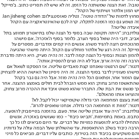
טובה'. זאת הצגה שמשתנה כל הזמן, זה לא שיש לה תסריט כתוב. ב'מייקל'
יש המון אלתור ושיתוף של הקהל".
מחוץ לדמות של "הדודה טוטה". נטליה פאוסט,צילום: Jan jisheng cohen
זה נשמע גם כמו הזמנה לתקלה. קרה לכם שהאינטראקציה עם הקהל
איבדה שליטה?
גולדנברג: "היתה תקופה שבה בסוף כל הצגה שלנו בתיאטרון תמונע בתל
אביב, דובי היה שואל בסוף הערב, כלומר בסוף ה'אזכרה', אם מישהו
מהנוכחים רוצה להגיד משהו. אנשים היו קמים ומדברים, מספרים על
מייקל. זה היה רגע של אלתור מוחלט עם הקהל. היתה מישהי שהגיעה
להמון הצגות ובסוף כל הצגה קמה לדבר. זה נהיה מעיק, היא היתה מדברת
הרבה וזה נהיה ארוך, אבל לא היה נעים להפסיק אותה".
דנגור: "שם הרגשנו שאנחנו קצת מאבדים שליטה. אז הפסקנו לשאול אם
מישהו מעוניין לדבר בסוף ההצגה. זה היה ניסיון של האישה ההיא להצחיק
עם הומור אחר, ופתאום הכל היה נהיה מוזר. אבל היה גם גבר בקהל
שהתאשפז מרוב צחוק: הוא ממש הובהל לבית חולים באמצע ההצגה. אחר
כך פגשנו את הבת שלו. התברר שהוא פשוט איבד את ההכרה מרוב צחוק,
והוציאו אותו מהאולם".
זאת בעצם המחמאה הכי גדולה שקומיקאי יכול לקבל, לא?
דנגור: "מוות זו המחמאה הכי גדולה. אנחנו שואפים להרוג".
גולדנברג: "היה עוד אובדן שליטה אחד. פעם, בהזמנה בפייסבוק להופעה,
כתבנו, באמת בתמימות, 'תביאו כיבוד' - כמו שעושים באזכרה. אנשים
התחילו להביא להופעות כמויות של דברים. עד היום מביאים לנו כל כך
הרבה כיבוד בשלב ההתאספות, עד שהשולחן שעל הבמה עולה על גדותיו.
והם משקיעים בכיבוד הזה בטירוף, כותבים עליו דברים, מביאים כל מיני