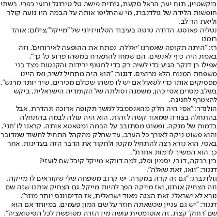
בוקשטיין, תום יער, הראל סקעת, גיתית פישר, טל טירנגל ורועי כפרי. בשתי
חופשות הלידה של גולדנברג, מי שהחליפו אותה על הבמה היו נועה קולר
וליאת הר לב.
נטליה פאוסט, הדודה טוטה בעיבוד הטלוויזיוני של "מייקל",צילום: אוהד
רומנו
רז: "היתה תקופה שאמרנו 'יאללה, נפתח את ההופעה לאירוחים'. וזה
באמת היה כיף לאנשים, הם שמחו להתארח במשהו פרוע כל כך".
אפילו רן דנקר הגיע כדי לשיר, רק כדי לחטוף ירידות והקנטות מצד בני
משפחת המנוח הלא מרוצים. דנגור: "הוא היה מתחיל לשיר, ואז היינו
מפסיקים אותו כדי לשאול אם יש לו משהו שכולם מכירים, שיר יותר מרגש".
בשלב מסוים אסי כהן, משמנה וסולתה של הקומדיה הישראלית, ביקש
להצטרף לחגיגה.
הולנדר: "אסי היה חלק מהאנסמבל למשך תקופה ארוכה ונהדרת, אבל
בהתחלה בצורה שמאוד קשה לזהות. הוא היה עולה לבמה בהתחלה
בדמות של מנקה, ופשוט מסתובב על הבמה ומטאטא אותה. קראנו לו 'חני',
והוא פשוט ניקה לאורך כל הערב, עד שחלק מהקהל התחיל לחשוד שמדובר
באסי. הוא נורא רצה להתחיל מקטן ולחקור את הדבר הזה בעדינות. אחר
כך הוא המשיך לדמות אחרת".
בין רבקה, דובי, יסמין ופלג, למה דווקא מייקל קיבל שם לועזי?
דנגור: "וואו, זאת שאלה".
גולדנברג: "גם זה קרה במקרה. יש קרוב משפחה שלי שקוראים לו מייקה,
וזה הצחיק אותנו, ואז מייקה הפך להיות מייקל. גם הצחיק אותנו שזה שם
נורא לא ישראלי. זאת הצגה מאוד ישראלית, אז הדיסוננס יותר מוזר".
דנגור: "יש גם עניין שכשאתה חוזר על שם המון פעמים, במיוחד אם הוא
שם 'רחוק' קצת, זה אוטומטית עושה מין הזרה מטופשת לכל הסיטואציה".