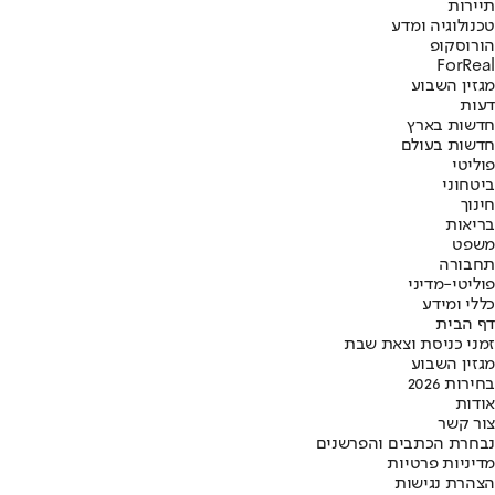
תיירות
טכנולוגיה ומדע
הורוסקופ
ForReal
מגזין השבוע
דעות
חדשות בארץ
חדשות בעולם
פוליטי
ביטחוני
חינוך
בריאות
משפט
תחבורה
פוליטי-מדיני
כללי ומידע
דף הבית
זמני כניסת וצאת שבת
מגזין השבוע
בחירות 2026
אודות
צור קשר
נבחרת הכתבים והפרשנים
מדיניות פרטיות
הצהרת נגישות