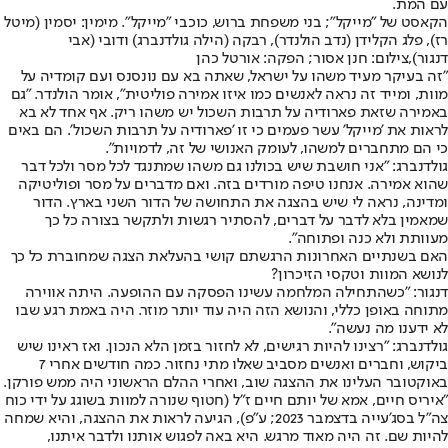
עם המת.
הקאסט של "מייקל"; בני משפחת ברוש, כוכבי "מייקל". מימין: יסמין (מיטל
רז), פלג הקלידן (נדב הולנדר), רבקה (הילה גולדנברג) ודובי (אבי
דנגור),צילום: חנן אסור; הפקה: אורטל כהן
"זה בעיקר מעיד משהו על ישראל, שאתה בא עם נונסנס ועם קומדיה על
מוות, ומייד זה נראה לאנשים כמו איזו אמירה פוליטית", אומר הולנדר. "גם
באמירה שזאת פארודיה על תרבות השכול יש משהו ריק. אף אחד לא בא
לראות את 'מייקל' עשר פעמים כי זו 'פארודיה על תרבות השכול'. הם באים
כי הם מתחברים למשהו, לעומק האנושי של זה, לדמויות".
גולדנברג: "אני חושבת שיש בכולנו גם משהו שמתנגד לכל מסר ולכל דבר
שהוא אמירה. אנחנו טיפה מורדים בזה. ואם מדברים על מסר ופוליטיקה
ומדינה, נראה לי שיש בהצגה את התחושה של הדור השני בארץ. הדור
שמאמין בלא לדבר על דברים, להסתיר רגשות ולתקשר בצורה כל כך
מעוותת ולא כנה ופתוחה".
האם בשנתיים האחרונות הרגשתם קושי בהעלאת הצגה שמחוברת כל כך
לנושא המוות וטקסי הזיכרון?
דנגור: "כשהתחילה המלחמה עשינו הפסקה עם ההופעה. היתה אווירה
מתוחה באופן כללי, והנושא הזה היה עוד יותר מוזר. היה באמת רגע שבו
לא ידענו מה נעשה".
גולדנברג: "רצינו להיות רגישים, לא לחזור בזמן הלא הנכון. ואז ראינו שיש
ביקוש, וחברים ואנשים מסביב שאלו מתי נחזור. כמה חודשים אחרי 7
באוקטובר העלינו את ההצגה שוב, ואחרי ההלם הראשוני היה ממש פורקן.
"
איריס חיים
, אמא של יותם חיים ז"ל (חטוף שנורה למוות בשוגג על ידי כוח
צה"ל בסג'עייה בדצמבר 2023; ע"פ), הגיעה לראות את ההצגה, והיא שמחה
להיות שם. זה היה מאוד מרגש. היא באה לפגוש אותנו ולדבר איתנו,