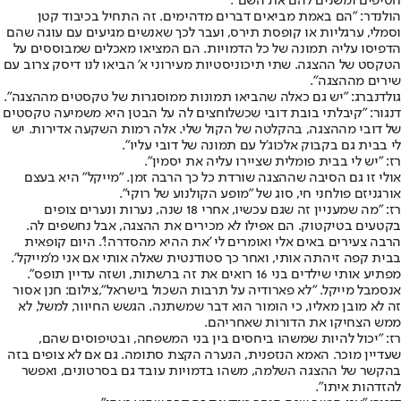
חטיפים ומשנים להם את השם".
הולנדר: "הם באמת מביאים דברים מדהימים. זה התחיל בכיבוד קטן
וסמלי, ערגליות או קופסת תירס, ועבר לכך שאנשים מגיעים עם עוגה שהם
הדפיסו עליה תמונה של כל הדמויות. הם המציאו מאכלים שמבוססים על
הטקסט של ההצגה. שתי תיכוניסטיות מעירוני א' הביאו לנו דיסק צרוב עם
שירים מההצגה".
גולדנברג: "יש גם כאלה שהביאו תמונות ממוסגרות של טקסטים מההצגה".
דנגור: "קיבלתי בובת דובי שכשלוחצים לה על הבטן היא משמיעה טקסטים
של דובי מההצגה, בהקלטה של הקול שלי. אלה רמות השקעה אדירות. יש
לי בבית גם בקבוק אלכוג'ל עם תמונה של דובי עליו".
רז: "יש לי בבית פומלית שציירו עליה את יסמין".
אולי זו גם הסיבה שההצגה שורדת כל כך הרבה זמן. "מייקל" היא בעצם
אורגניזם פולחני חי, סוג של "מופע הקולנוע של רוקי".
רז: "מה שמעניין זה שגם עכשיו, אחרי 18 שנה, נערות ונערים צופים
בקטעים בטיקטוק. הם אפילו לא מכירים את ההצגה, אבל נחשפים לה.
הרבה צעירים באים אלי ואומרים לי 'את ההיא מהסדרה!'. היום קופאית
בבית קפה זיהתה אותי, ואחר כך סטודנטית שאלה אותי אם אני מ'מייקל'.
מפתיע אותי שילדים בני 16 רואים את זה ברשתות, ושזה עדיין תופס".
אנסמבל מייקל. "לא פארודיה על תרבות השכול בישראל",צילום: חנן אסור
זה לא מובן מאליו, כי הומור הוא דבר שמשתנה. הגשש החיוור, למשל, לא
ממש הצחיקו את הדורות שאחריהם.
רז: "יכול להיות שמשהו ביחסים בין בני המשפחה, ובטיפוסים שהם,
שעדיין מוכר. האמא הנזפנית, הנערה הקצת סתומה. גם אם לא צופים בזה
בהקשר של ההצגה השלמה, משהו בדמויות עובד גם בסרטונים, ואפשר
להזדהות איתו".