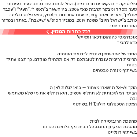
פוליטיקה - בהקשרים תרבותיים). החל לכתוב עוד ככתב צעיר בעיתוני
נוער, מסקר ומבקר תרבות מאז 2006, בין השאר ב"ראש 1", "העיר" ו"עכבר
אונליין", מעריב ואתר nrg, ידיעות אחרונות ו-ynet, פנאי פלוס ובלייזר.
כותב ב"ישראל היום" משנת 2019, במגזין הסופ"ש "שישבת", באתר ובמדור
התרבות היומי.
אזכרה
אסי כהן
הומור
כאן 11
מייקל
כדאי
להכיר
הסוד של איינשטיין שיגדיל לכם את הפנסיה
הריבית דריבית עובדת לטובתכם רק אם תתחילו מוקדם. כך תבנו עתיד
בטוח
בשיתוף מנורה מבטחים
אל תישארו מאחור – בואו לגלות לאן ה-AI הולך
הבינה המלאכותית לא תחליף אנשים, היא תחליף את מי שלא משתמש
בה!
בשיתוף HIT,המכון הטכנולוגי חולון
מהפכת הרובוטיקה לבית
מהפכת הניקיון החכם: כל הבית נקי בלחיצת כפתור
בשיתוף רונלייט