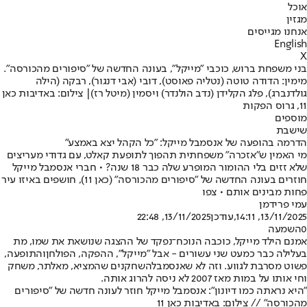
אוכל
מגזין
אנחנו מגייסים
English
X
בני משפחת ברוש, כוכבי "מייקל", בעונה החדשה של "סיפורים מהכורסה".
מימין: הדודה טוטה (נטליה פאוסט), דובי (אבי דנגור), רבקה (הילה
גולדנברג), פלג הקלידן (נדב הולנדר) ויסמין (מיטל רז)| צילום: באדיבות כאן
11, גרוס הפקות
מוספים
שישבת
הדרמה בהופעה של אנסמבל מייקל: "כל הקהל יצא באמצע"
מי האמין ש"אזכרה" משפחתית תהפוך לתופעת קאלט, עם גדודי מעריצים
שלא זזים בלי ההומור המופרע שלה כבר 18 שנה? • חברי אנסמבל מייקל
חוזרים בעונה החדשה של "סיפורים מהכורסה" (כאן 11), חושפים באיזו עיר
פחות מבינים אותם • צפו
עמי פרידמן
13/11/2025, 14:11
,עודכן
13/11/2025, 22:48
0
השמעה
אמנם הילד מייקל, כוכבה הנוכח־נפקד של ההצגה שנושאת את שמו, מת
בעלילה כבר כמעט שני עשורים - אבל "מייקל", ההפקה, ה
פולחן
והתופעה,
פשוט מסרבת לגווע. וזה לא ש
אנסמבל
השחקנים שהמציא, מאלתר, משחק
וחי אותו על במות מאז 2007 לא ניסה להרוג אותה.
"היא נראתה כמו דיונון": אנסמבל מייקל חוזר לעונה חדשה של "סיפורים
מהכורסה" // צילום: באדיבות כאן 11