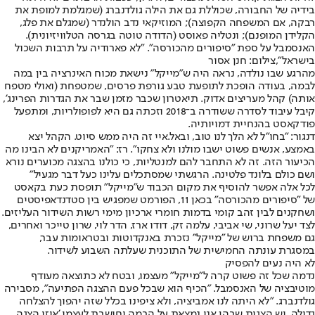
בידיה של החבורה, שכוללת גם את הילה גולדנברג (שמגלמת למופת את
רבקה, אם המשפחה הקפוצה); המוזיקאי נדב הולנדר (שמגלם את פלג,
הקלידן המופנם); ונטליה פאוסט (הדודה טוטה בגרסה הטלוויזיונית).
האנסמבל על ספת "סיפורים מהכורסה". "לא פארודיה על תרבות השכול
בישראל",צילום: חנן אסור
מהרגע שבו נולדה, נראה היה ש"מייקל" נישאת מכוח האינרציה בין במה
לבמה, בעודה הופכת לתופעת טבע גורפת פרסים, שמטפחת (ואולי מטפח
אותה) קהל מעריצים אדוק. תיאטרון שכבר מזמן שבר את הגדרות הפרינג',
קיבל עיבוד לסדרה ששודרה ב־2018 וזכתה גם היא לפופולריות, ומתפעל
פודקאסט בהנחיית דמויותיה.
דנגור: "בחו"ל לא הלך לנו טוב, ובאל.איי זה היה ממש סיוט. הקהל יצא
באמצע, אנשים פשוט ישבו מולנו ולא צחקו". רז: "האמריקנים לא הבינו מה
הכיעור הזה. זה לא התחבר להם למנטליות, כי כולנו בהצגה מכוערים נורא
ושם כולם בלונד פלטינה. הרגשתי שמסתכלים עלינו כעל דבר מגעיל"
לכל אלה אפשר להוסיף את מקום הכבוד ש"מייקל" תופסת כעת בקאסט
של "סיפורים מהכורסה" בכאן 11, הפורמט שמפגיש בין סטדנדאפיסטים
ושחקנים לבין זהב קומי בדמות חומרי ארכיון מימי רשות השידור העליזים.
לצד יעל שרוני, שי אביבי, עלמה זק, דודו ארז, הדר לוי, שרון טייכר ואחרים,
גם משפחת ברוש של "מייקל" נזכרת באנקדוטות ובטראומות עבר,
במסגרת עונתה החמישית של התוכנית שעלתה השבוע לשידור.
לא היה נעים להפסיק
נדמה שכל זה פשוט קרה ל"מייקל" מעצמו, ובטח לא כתוצאה מעודף
מוטיבציה של האנסמבל. "הכיף הוא שבכל פעם ההצגה הפתיעה", מסבירה
גולדנברג. "לא היתה לנו אמביציה, ולא ציפינו בכלל שזה יהפוך להצלחה
גדולה. יש הצגות שבהן אני נמצאת על הבמה וחושבת לעצמי 'איזו הצגה