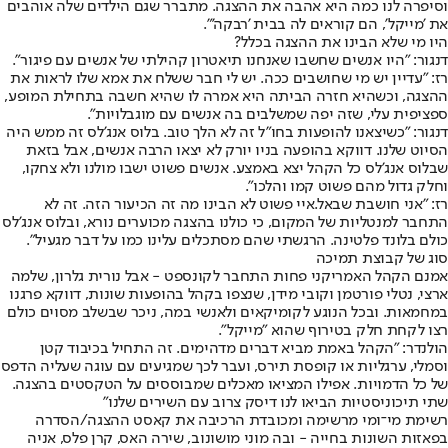
וסיפרה לנו כמה היא אהבה את ההצגה. מתברר שגם הילדים שלה אוהבים
את 'מייקל', הם קוראים לה בבית 'רבקה'".
היו מי שלא הבינו את ההצגה בכלל?
דנגור: "היו אנשים שחשבו שאנחנו תיאטרון קהילתי של אנשים עם פיגור".
רז: "עדיין יש מי שחושבים ככה. יש לי חבר ששלח את אמא שלו לראות את
ההצגה, וכשהיא חזרה הביתה היא אמרה לו שהיא חשבה בתחילת המופע,
ספציפית עלי, שזה יפה שמשלבים בה אנשים עם מוגבלויות".
דנגור: "כשיצאנו להופעות בחו"ל זה לא הלך טוב. בלוס אנג'לס זה ממש היה
הסיוט שלנו. דווקא בהופעה בניו יורק לא יצאו הרבה אנשים, אבל בזאת
שבלוס אנג'לס כל הקהל יצא באמצע. אנשים פשוט ישבו מולנו ולא צחקו,
וחלק גדול מהם פשוט קמו והלכו".
רז: "אני חושבת שבאל.איי פשוט לא הבינו מה זה הכיעור הזה. זה לא
התחבר למנטליות של המקום, כי כולנו בהצגה מכוערים נורא, ובלוס אנג'לס
כולם בלונד פלטינה. הרגשתי שהם מסתכלים עלינו כמו על דבר מגעיל".
סוג של קבוצת תמיכה
אמנם הקהל האמריקני פחות התחבר לקונספט - אבל נורית גלרון, שלמה
ארצי, נטלי פורטמן וקובי מידן, שנצפו בקהל בהופעות שונות, דווקא פרגנו
במחמאות. ובכל הנוגע לקומיקאים ולאנשי במה, ניכר שבשלב מסוים כולם
רצו לקחת חלק בטירוף שהוא "מייקל".
הולנדר: "הקהל באמת מביא דברים מדהימים. זה התחיל בכיבוד קטן
וסמלי, ערגליות או קופסת תירס, ועבר לכך שמגיעים עם עוגה שעליה הדפס
של כל הדמויות. אפילו המציאו מאכלים שמבוססים על הטקסטים בהצגה.
שתי תיכוניסטיות הביאו לנו דיסק צרוב עם השירים שלנו"
רשימת מי־ומי מרשימה ומכובדת הרכיבה את קאסט ההצגה/הסדרה
בפאזות השונות בחייה - ובה מוני מושונוב, שירה האס, קרן פלס, אניה