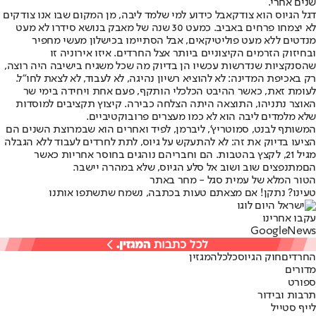
שנים אחרי.
דגל הגיוס הוא צודק
אבל כידוע למי שלמד ליבה, מן המקום שבו אנו צודקים
לא יצמחו פרחים באביב. כמעט 30 שנה של מאבק בנושא סידרו לא מעט
מנדטים ללא מעט פוליטיקאים, אבל הסתיימו בכישלון מעשי מחפיר
ובחיזוק הזרמים הקיצוניים ביותר אצל החרדים. איזו אירוניה זו
שהסנקציות שנדרשות עכשיו הן בדיוק מה שכל משגיח בישיבה היה רוצה,
רק באכיפת המדינה: לא להוציא רשיון נהיגה, לא לעבוד, לא לצאת לחו"ל.
לעומת זאת, כאשר ההיבט הכלכלי הותקף, פעם אחת ויחידה בימי שר
האוצר נתניהו, התוצאה היתה הצלחה כבירה. קיצוץ תקציבים למוסדות
שלא מלמדים ליבה הוא לא כמו מעצרים פרובוקטיביים.
המשותף לבנט, סמוטריץ', ליברמן, לפיד ואחרים הוא שבמרוצת השנים הם
הציעו בדיוק את זה: לא להתעקש על גיוס, לתת לחרדים לעבוד ללא הגבלה
מגיל 21, לקצץ בהטבות. הם וחבריהם נוהגים בחוסר אחריות כאשר
הם
מתנפצים שוב ושוב אל סלע הגיוס
, שלא במהרה יישבר.
הטור המלא של עמית סגל - מחר באתר
טעינו? נתקן! אם מצאתם טעות בכתבה, נשמח שתשתפו אותנו
עקבו אחרינו
G
o
o
g
l
e
News
החרדים
חוק הגיוס
כלכלה
מגזין
מדורים
ספורט
תרבות ובידור
לייף סטייל