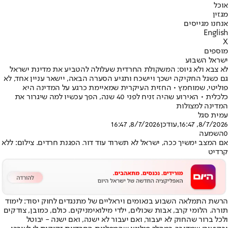
אוכל
מגזין
אנחנו מגייסים
English
X
מוספים
ישראל השבוע
לא צבא ולא גיוס: המשקולת החרדית שעלולה להטביע את מדינת ישראל
גם כשגל החקיקה ישכך ויישכח ותגיע הסערה הבאה, יישאר עניין אחד, לא
פוליטי, שמוחמץ • החזית העיקרית שמאיימת כרגע על המדינה היא
כלכלית • האירוע שהיה זניח לפני 40 שנה, הפך עכשיו למה שיגרור את
המדינה למצולות
עמית סגל
8/7/2026, 16:47
,עודכן
8/7/2026, 16:47
0
השמעה
אם המצב ימשיך ככה, ישראל לא תשרוד עוד דור. הפגנת חרדים. צילום: ללא
קרדיט
הרשת התמלאה השבוע בנאומים ויראליים של מתנגדים ל
חוק יסוד: לימוד
תורה
. הלומי קרב, אבות שכולים, ילדי מילואימניקים. כולם, כמובן, צודקים
ולכל ברור שהחוק לא יעבור, ואם יעבור לא ישנה, ואם ישנה - יבוטל