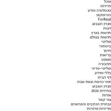
אוכל
תיירות
טכנולוגיה ומדע
הורוסקופ
ForReal
מגזין השבוע
דעות
חדשות בארץ
חדשות בעולם
פוליטי
ביטחוני
חינוך
בריאות
משפט
תחבורה
פוליטי-מדיני
כללי ומידע
דף הבית
זמני כניסת וצאת שבת
מגזין השבוע
בחירות 2026
אודות
צור קשר
נבחרת הכתבים והפרשנים
מדיניות פרטיות