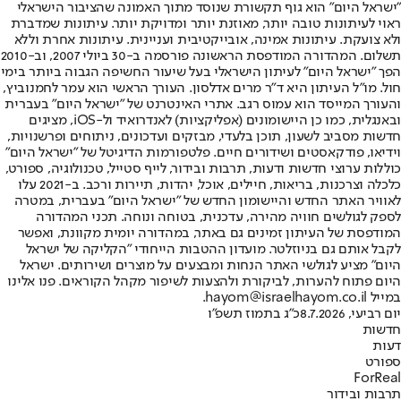
"ישראל היום" הוא גוף תקשורת שנוסד מתוך האמונה שהציבור הישראלי
ראוי לעיתונות טובה יותר, מאוזנת יותר ומדויקת יותר. עיתונות שמדברת
ולא צועקת. עיתונות אמינה, אובייקטיבית ועניינית. עיתונות אחרת וללא
תשלום. המהדורה המודפסת הראשונה פורסמה ב-30 ביולי 2007, וב-2010
הפך "ישראל היום" לעיתון הישראלי בעל שיעור החשיפה הגבוה ביותר בימי
חול. מו"ל העיתון היא ד"ר מרים אדלסון. העורך הראשי הוא עמר לחמנוביץ,
והעורך המייסד הוא עמוס רגב. אתרי האינטרנט של "ישראל היום" בעברית
ובאנגלית, כמו כן היישומונים (אפליקציות) לאנדרואיד ול-iOS, מציגים
חדשות מסביב לשעון, תוכן בלעדי, מבזקים ועדכונים, ניתוחים ופרשנויות,
וידיאו, פודקאסטים ושידורים חיים. פלטפורמות הדיגיטל של "ישראל היום"
כוללות ערוצי חדשות ודעות, תרבות ובידור, לייף סטייל, טכנולוגיה, ספורט,
כלכלה וצרכנות, בריאות, חיילים, אוכל, יהדות, תיירות ורכב. ב-2021 עלו
לאוויר האתר החדש והיישומון החדש של "ישראל היום" בעברית, במטרה
לספק לגולשים חוויה מהירה, עדכנית, בטוחה ונוחה. תכני המהדורה
המודפסת של העיתון זמינים גם באתר, במהדורה יומית מקוונת, ואפשר
לקבל אותם גם בניוזלטר. מועדון ההטבות הייחודי "הקליקה של ישראל
היום" מציע לגולשי האתר הנחות ומבצעים על מוצרים ושירותים. ישראל
היום פתוח להערות, לביקורת ולהצעות לשיפור מקהל הקוראים. פנו אלינו
במייל hayom@israelhayom.co.il.
יום רביעי, 8.7.2026
כ"ג בתמוז תשפ"ו
חדשות
דעות
ספורט
ForReal
תרבות ובידור