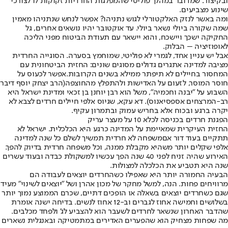
ובקיצור: שמדובר במהלך פוליטי ש
המפלגות החרדיות זקוקות לו לצורכי
שינוע מצביעים
.
ומה באשר לנזק האלקטורלי לגוש נתניהו? אפשר לנחש שנתניהו מאמין
שמה שקורה ביולי נשאר ביולי. עד אוקטובר יהיו נושאים אחרים, גל
החקיקה ישכך ויישכח, והוא יישאר עם תעודת הביטוח מפני הליכה
לאופוזיציה – הבלוק.
אבל יש עניין אחד, לגמרי לא פוליטי, שמוחמץ בסערה. הסוגייה החרדית
מציבה למדינה אתגרים גדולים מסוגים שונים: החזית הביטחונית עם
המחסור בחיילים לא תיפתר ממילא בשנים הקרובות.
אפשר לכעוס על
חוסר המוסר, לזעום על האדישות ולהתפלץ מהחוצפה
(הרב יצחק יוסף דיבר
השבוע על "יבנה וחכמיה", משל הוא רבן יוחנן בן זכאי ומדינת ישראל היא
רב-המרצחים אספסיאנוס). דא עקא, שגיוס אלפי חיילים חרדים לצבא לא
יקרה ברגע ובכוח אלא ב
חריש עמוק ובתמרון עקיף
.
הפגנת חרדים בכניסה לכלא 10 על מעצר עריק
החזית העיקרית שמאיימת על המדינה כרגע היא הכלכלית. ישראל לא
תתקיים בעוד דור אם
משפחה לא חרדית תמשיך לשלם כל שנה למדינה
אלפי שקלים יותר משהיא מקבלת ממנה, וכל משפחה חרדית בדיוק להפך
.
האירוע שהיה זניח לפני 40 שנה הפך עכשיו למשקולת כבדה ובעוד עשרים
שנה היא תטביע את הכלכלה למצולות.
הבעיה החמורה יותר היא שאפילו כשהחרדים יוצאים לעבודה הם
מרוויחים פחות. הנה, למשל מחקר של מכון אהרן ושל "יוצאים לשינוי" מעיד
שגם כשחרדים יוצאים בשאלה או הופכים דתיים, שכרם הממוצע נמוך יותר
בשלושים וחמישה אחוז לגברים וב-12 אחוז לנשים. בדיחה ישנה אומרת
שהדבר האחרון שנשאר לחרדים לשעבר הוא להצביע לג' ולפחד מכלבים.
מה שפחות מצחיק הוא שהפערים האדירים במתמטיקה ובאנגלית נשארים