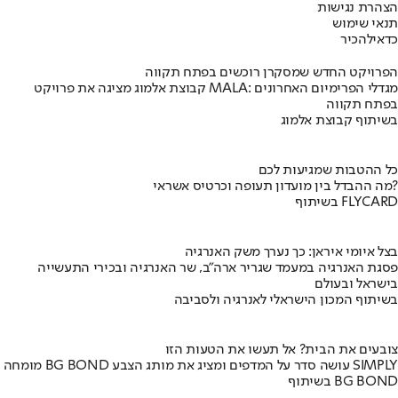
הצהרת נגישות
תנאי שימוש
כדאי
להכיר
הפרויקט החדש שמסקרן רוכשים בפתח תקווה
קבוצת אלמוג מציגה את פרויקט MALA: מגדלי הפרימיום האחרונים
בפתח תקווה
בשיתוף קבוצת אלמוג
כל ההטבות שמגיעות לכם
מה ההבדל בין מועדון תעופה וכרטיס אשראי?
בשיתוף FLYCARD
בצל איומי איראן: כך נערך משק האנרגיה
פסגת האנרגיה במעמד שגריר ארה"ב, שר האנרגיה ובכירי התעשייה
בישראל ובעולם
בשיתוף המכון הישראלי לאנרגיה ולסביבה
צובעים את הבית? אל תעשו את הטעות הזו
מומחה BG BOND עושה סדר על המדפים ומציג את מותג הצבע SIMPLY
בשיתוף BG BOND