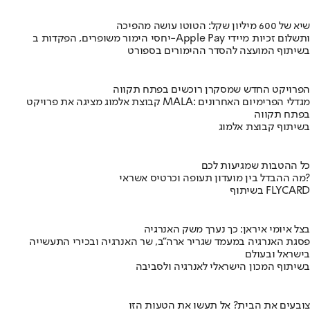
שיא של 600 מיליון שקל: הטוטו עושה מהפיכה
יחסי הימור משופרים, הפקדות ב-Apple Pay ותשלום זכיות מיידי
בשיתוף המועצה להסדר ההימורים בספורט
הפרויקט החדש שמסקרן רוכשים בפתח תקווה
קבוצת אלמוג מציגה את פרויקט MALA: מגדלי הפרימיום האחרונים
בפתח תקווה
בשיתוף קבוצת אלמוג
כל ההטבות שמגיעות לכם
מה ההבדל בין מועדון תעופה וכרטיס אשראי?
בשיתוף FLYCARD
בצל איומי איראן: כך נערך משק האנרגיה
פסגת האנרגיה במעמד שגריר ארה"ב, שר האנרגיה ובכירי התעשייה
בישראל ובעולם
בשיתוף המכון הישראלי לאנרגיה ולסביבה
צובעים את הבית? אל תעשו את הטעות הזו