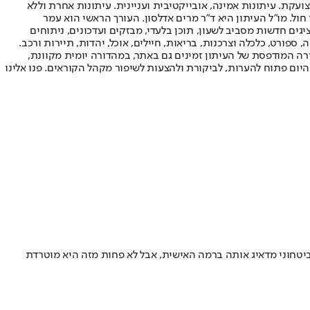
ועקת. עיתונות אמינה, אובייקטיבית ועניינית. עיתונות אחרת וללא
עור החשיפה הגבוה ביותר בימי חול. מו"ל העיתון היא ד"ר מרים אדלסון. העורך הראשי הוא עמר
 והעורך המייסד הוא עמוס רגב. אתרי האינטרנט של "ישראל היום" בעברית ובאנגלית, כמו כן היישומונים (אפליקציות) לאנדרואיד ול-iOS, מציגים חדשות מסביב לשעון, תוכן בלעדי, מבזקים ועדכונים, ניתוחים
, ספורט, כלכלה וצרכנות, בריאות, חיילים, אוכל, יהדות, תיירות ורכב.
דורה המודפסת של העיתון זמינים גם באתר, במהדורה יומית מקוונת,
היום פתוח להערות, לביקורת ולהצעות לשיפור מקהל הקוראים. פנו אלינו
ביטחוני מדאיג אותה ברמה האישית, אבל לא פחות מזה היא מוטרדת