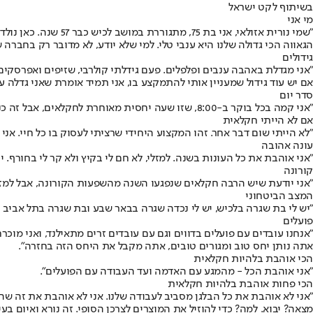
בשיתוף לקט ישראל
מי אני
"שמי נורית אזולאי, 
הגאווה הכי גדולה שלנו היא ענבי טלי. למי שלא יודע, לא מדובר רק בחבר
גידולים
"אני מגדלת באהבה ענבים ופלפלים. פעם גידלתי קולרבי, שזיפים ואפרסקים
אם יש עוד גידול שמעניין אותי להתמקצע בו, אני תמיד אומרת שאני גדלה ע
סדר יום
"אני קמה בכל בוקר ב-8:00, שזו שעה יחסית מאוחרת לחקלאים, אבל זה כנראה אחד מיתרונות הגיל. אני לא ישנה בצהריים ואין לי שעה קבועה ללכת לישון בלילה. כשאני עייפה, אני עוצמת עיניים".
אם לא הייתי חקלאית
"לא הייתי שום דבר אחר. זהו המקצוע היחידי שרציתי לעסוק בו כל חיי. א
עונה אהובה
"אני אוהבת את כל העונות בשנה. למזלי, לא חם לי בקיץ ולא קר לי בחורף.
קורונה
"אני יודעת שיש הרבה חקלאים שנפגעו השנה מהשפעות הקורונה, אבל למזלי אצ
המצב הביטחוני
"יש לי בת שגרה בלכיש, יש לי נכדה שגרה בבאר שבע ובת שגרה בתל אביב 
פועלים
"אנחנו עובדים עם פועלים בדווים וגם עם עובדים זרים מתאילנד, ואני מו
אתה נותן יחס טוב ומגורים טובים, אתה מקבל את היחס הזה בחזרה".
הכי אוהבת בלהיות חקלאית
"אני אוהבת הכל - מהמגע עם האדמה ועד העבודה עם הפועלים".
הכי פחות אוהבת בלהיות חקלאית
"אני לא אוהבת את כל הבלגן מסביב לעבודה שלנו. אני לא אוהבת את זה ש
מצאה? יבוא. למה? כדי להוזיל את המוצרים לצרכן הסופי. זה נורא ואיום בע