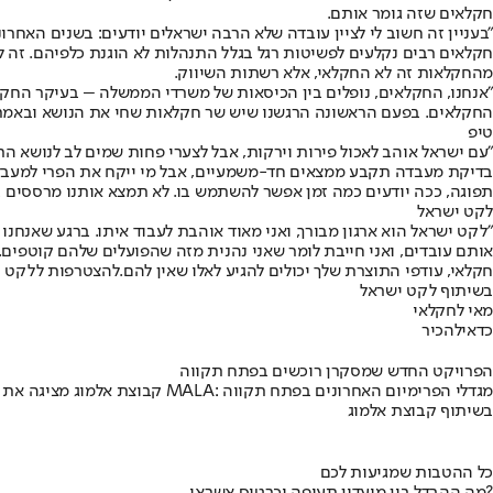
חקלאים שזה גומר אותם.
"בעניין זה חשוב לי לציין עובדה שלא הרבה ישראלים יודעים: בשנים האחר
מהחקלאות זה לא החקלאי, אלא רשתות השיווק.
"אנחנו, החקלאים, נופלים בין הכיסאות של משרדי הממשלה – בעיקר החקלא
החקלאים. בפעם הראשונה הרגשנו שיש שר חקלאות שחי את הנושא ובאמת מקשי
טיפ
"עם ישראל אוהב לאכול פירות וירקות, אבל לצערי פחות שמים לב לנושא הרי
בדיקת מעבדה תקבע ממצאים חד-משמעיים, אבל מי ייקח את הפרי למעבדה?
תפוגה, ככה יודעים כמה זמן אפשר להשתמש בו. לא תמצא אותנו מרססים ב
לקט ישראל
"לקט ישראל הוא ארגון מבורך, ואני מאוד אוהבת לעבוד איתו. ברגע שאנח
אותם עובדים, ואני חייבת לומר שאני נהנית מזה שהפועלים שלהם קוטפים.
חקלאי, עודפי התוצרת שלך יכולים להגיע לאלו שאין להם.
להצטרפות ללקט י
בשיתוף לקט ישראל
מאי לחקלאי
כדאי
להכיר
הפרויקט החדש שמסקרן רוכשים בפתח תקווה
קבוצת אלמוג מציגה את פרויקט MALA: מגדלי הפרימיום האחרונים בפתח תקווה
בשיתוף קבוצת אלמוג
כל ההטבות שמגיעות לכם