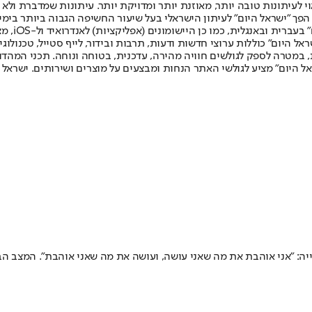
לעיתונות טובה יותר, מאוזנת יותר ומדויקת יותר. עיתונות שמדברת ולא צ
שלום. המהדורה המודפסת הראשונה פורסמה ב-30 ביולי 2007, וב-2010 הפך "ישראל היום" לעיתון הישראלי בעל שי
לחמנוביץ,
ל היום" כוללות ערוצי חדשות ודעות, תרבות ובידור, לייף סטייל, טכנולוגיה
ברית, במטרה לספק לגולשים חוויה מהירה, עדכנית, בטוחה ונוחה. תכני המה
ל היום" מציע לגולשי האתר הנחות ומבצעים על מוצרים ושירותים. ישראל 
ייה: "אני אוהבת את מה שאני עושה, ועושה את מה שאני אוהבת". המצב ה