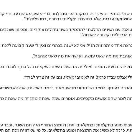
אני בת 75, מתגוררת במושב לכיש כבר 57 שנה. כאן נולדו שתי בנותיי, ובעיניי זה המקום הכי טוב לגור בו
ה שמשווקת ענבים, אלא בתוצרת חקלאית נרחבת, כמו פלפלים".
, אבל עם השנים החלטתי להתמקד בשני גידולים עיקריים. ומכיוון שענבים
ם הגידולים וקשובה לאדמה".
ני אוהבת את מה שאני עושה, ועושה את מה שאני אוהבת".
 יכול להיות שזה הגנים, ואולי זה מה שמרגישים כשקמים בכל בוקר לעבוד ב
לנו עבדו כרגיל. זה לא מובן מאליו, וגם על זה צריך לברך".
והרבה בעוטף. המצב הביטחוני מדאיג מאוד ברמה האישית, אבל לא משפיע 
כרחה לומר שהם אנשים מקסימים. אומרים שמה שאתה נותן זה מה שאתה מקבל
היבוא פוגע בחקלאות ובחקלאים. אתן דוגמה: החורף היה חם השנה, וכבר 
יניי, כי זה לא משיג את התוצאה ופוגע בחקלאים. כל מי שמרוויח מזה הם ה