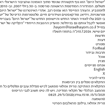
"ישראל היום" הוא גוף תקשורת שנוסד מתוך האמונה שהציבור הישראלי ראוי 
ת
ופרשנויות, וידיאו, פודקאסטים ושידורים חיים. פלטפורמות הדיגיטל של "ישרא
ב-2021 עלו לאוויר האתר החדש והיישומון החדש של "ישראל היום" בע
ואפשר לקבל אותם גם בניוזלטר. מועדון ההטבות הייחודי "הקליקה של ישרא
במייל hayom@israelhayom.co.il.
יום שישי, 10.7.2026
כ"ה בתמוז תשפ"ו
חדשות
דעות
ספורט
ForReal
תרבות ובידור
אוכל
מגזין
אנחנו מגייסים
English
X
כדאי להכיר
החקלאים נופלים בין הכיסאות
החקלאית הוותיקה נורית אזולאי ממושב לכיש מגדלת ענבים ופלפלים כל ח
מהמצב הכלכלי של חקלאי המדינה. ויש לה טיפ חשוב לגבי הריסוס
13/5/2021, 15:18
,עודכן
29/5/2022, 08:23
0
השמעה
נורית אזולאי, צילום: מהאלבום הפרטי