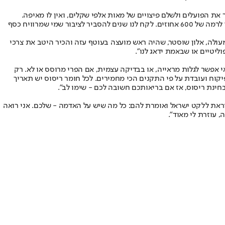
את הפועלים ולשלם פיצויים של מאות אלפי שקלים, ואין לו מאיפה.
חקלאים רבים נקלעים לפשיטות רגל בגלל התנהלות לא הוגנת כלפיהם. זה לא רק היבוא - אלה גם פערי התיווך הגדולים שמגיעים במקרים מסוימים עד לרמה של 600 אחוזים. לקח לנו שנים להסביר לציבור שמי שמרוויח כסף
עולה, אלון שוסטר, שהיה ראש מועצה בעוטף עזה והכיר היטב את צרכי
ליטיים או שבאמת ידאג לנו".
אי אפשר לגלות מראייה, או בבדיקה עצמית, אם הפרי מרוסס או לא. רק
וח ועובדת על פי התקנים הכי מחמירים. לכל חומר ריסוס יש תאריך
ינת ריסוס, אז אם בריאותכם חשובה לכם - שימו לב".
קוראת ללקט ישראל ואומרת להם: כל מה שיש על האדמה - שלכם. אני רואה
 עוזרת לי מאוד".