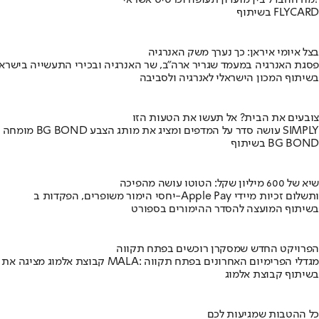
מה ההבדל בין מועדון תעופה וכרטיס אשראי?
בשיתוף FLYCARD
בצל איומי איראן: כך נערך משק האנרגיה
פסגת האנרגיה במעמד שגריר ארה"ב, שר האנרגיה ובכירי התעשייה בישראל
בשיתוף המכון הישראלי לאנרגיה ולסביבה
צובעים את הבית? אל תעשו את הטעות הזו
מומחה BG BOND עושה סדר על המדפים ומציג את מותג הצבע SIMPLY
בשיתוף BG BOND
שיא של 600 מיליון שקל: הטוטו עושה מהפיכה
יחסי הימור משופרים, הפקדות ב-Apple Pay ותשלום זכיות מיידי
בשיתוף המועצה להסדר ההימורים בספורט
הפרויקט החדש שמסקרן רוכשים בפתח תקווה
קבוצת אלמוג מציגה את פרויקט MALA: מגדלי הפרימיום האחרונים בפתח תקווה
בשיתוף קבוצת אלמוג
כל ההטבות שמגיעות לכם