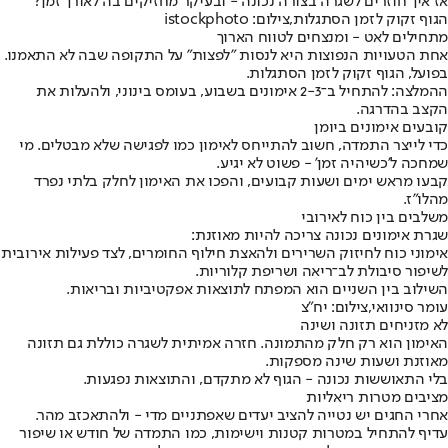
אז איך חוזרים לשגרה בצורה נכונה - ובעיקר מחזיקים בה לאורך זמן?
הגוף זקוק לזמן הסתגלות,צילום: istockphoto
מתחילים לאט - ומנצחים לטווח הארוך
אחת הטעויות הנפוצות היא לנסות "לפצות" על התקופה שבה לא התאמנו.
בפועל, הגוף זקוק לזמן הסתגלות.
ההמלצה: להתחיל ב־2-3 אימונים בשבוע, בעומס בינוני, ולהעלות את
הקצב בהדרגה.
קובעים אימונים ביומן
כדי לייצר התמדה, חשוב להתייחס לאימון כמו לפגישה שלא מבטלים. מי
שמחכה ל'כשיהיה זמן' - פשוט לא יגיע.
קבעו מראש ימים ושעות קבועים, והפכו את האימון לחלק בלתי נפרד
מהלו"ז.
משלבים בין כוח לאירובי
שגרת אימונים נכונה צריכה להיות מאוזנת:
אימוני כוח לחיזוק השרירים ולהאצת חילוף החומרים, לצד פעילות אירובית
לשיפור סיבולת לב־ריאה ושריפת קלוריות.
השילוב בין השניים הוא המפתח לתוצאות אפקטיביות ובריאות.
עומר סינוואי,צילום: יח"צ
לא מזניחים תזונה ושינה
האימון הוא רק חלק מהתמונה. חזרה אמיתית לשגרה כוללת גם תזונה
מאוזנת ושעות שינה מספקות.
בלי התאוששות נכונה - הגוף לא מתקדם, והתוצאות נפגעות.
מציבים מטרות ריאליות
אחרי החגים יש נטייה להציב יעדים שאפתניים מדי - ולהתאכזב מהר.
עדיף להתחיל במטרות קטנות וישימות, כמו התמדה של חודש או שיפור