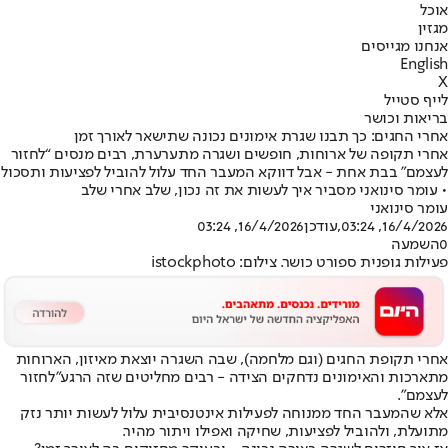
אוכל
מגזין
אנחנו מגייסים
English
X
לייף סטייל
בריאות וכושר
אחרי החגים: כך תבנו שגרת אימונים נכונה שתישאר לאורך זמן
אחרי תקופה של ארוחות, חופשים ושגרה מתערערת, רבים מנסים “לחזור
לעצמם” בבת אחת - אבל דווקא המעבר החד עלול להוביל לפציעות ותסכול
• עומר סינואני מסביר איך לעשות את זה נכון, שלב אחרי שלב
עומר סינואני
16/4/2026, 03:24
,עודכן
16/4/2026, 03:24
0
השמעה
פעילות גופנית ספורט כושר. צילום: istockphoto
אחרי תקופת החגים (וגם מלחמה), שבה השגרה יוצאת מאיזון, הארוחות
מתארכות והאימונים נדחקים הצידה - רבים מחליטים שזה הרגע
"לחזור
לעצמם"
.
אלא שהמעבר החד ממנוחה לפעילות אינטנסיבית עלול לעשות יותר נזק
מתועלת, ולהוביל לפציעות, שחיקה ואפילו ויתור מהיר.