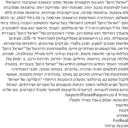
"ישראל היום" הוא גוף תקשורת שנוסד מתוך האמונה שהציבור הישראלי
ראוי לעיתונות טובה יותר, מאוזנת יותר ומדויקת יותר. עיתונות שמדברת
ולא צועקת. עיתונות אמינה, אובייקטיבית ועניינית. עיתונות אחרת וללא
תשלום. המהדורה המודפסת הראשונה פורסמה ב-30 ביולי 2007, וב-2010
הפך "ישראל היום" לעיתון הישראלי בעל שיעור החשיפה הגבוה ביותר בימי
חול. מו"ל העיתון היא ד"ר מרים אדלסון. העורך הראשי הוא עמר לחמנוביץ,
והעורך המייסד הוא עמוס רגב. אתרי האינטרנט של "ישראל היום" בעברית
ובאנגלית, כמו כן היישומונים (אפליקציות) לאנדרואיד ול-iOS, מציגים
חדשות מסביב לשעון, תוכן בלעדי, מבזקים ועדכונים, ניתוחים ופרשנויות,
וידיאו, פודקאסטים ושידורים חיים. פלטפורמות הדיגיטל של "ישראל היום"
כוללות ערוצי חדשות ודעות, תרבות ובידור, לייף סטייל, טכנולוגיה, ספורט,
כלכלה וצרכנות, בריאות, חיילים, אוכל, יהדות, תיירות ורכב. ב-2021 עלו
לאוויר האתר החדש והיישומון החדש של "ישראל היום" בעברית, במטרה
לספק לגולשים חוויה מהירה, עדכנית, בטוחה ונוחה. תכני המהדורה
המודפסת של העיתון זמינים גם באתר, במהדורה יומית מקוונת, ואפשר
לקבל אותם גם בניוזלטר. מועדון ההטבות הייחודי "הקליקה של ישראל
היום" מציע לגולשי האתר הנחות ומבצעים על מוצרים ושירותים. ישראל
היום פתוח להערות, לביקורת ולהצעות לשיפור מקהל הקוראים. פנו אלינו
במייל hayom@israelhayom.co.il.
יום שישי, 24.4.2026
ז' באייר תשפ"ו
חדשות
דעות
ספורט
ForReal
תרבות ובידור