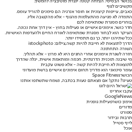
בכושר הבסיסי. הצלחה קטנה יוצרת מוטיבציה להמשיך.
מקשיבים לגוף
כאבים, עייפות קיצונית או חוסר אנרגיה הם סימנים להוריד עומס.
התמדה לא מגיעה מהתעלמות מהגוף - אלא מהקשבה אליו.
בוחרים מסגרת שמתאימה לכם
חדר כושר, אימונים אישיים או פעילות בחוץ - אין דרך אחת נכונה.
העיקר הוא לבחור מסגרת שמתאימה לאורח החיים ולהעדפות האישיות.
ככל שתיהנו יותר, כך גם תתמידו יותר.
הדרך לתוצאות לא חייבת להיות קשה,צילום: istockphoto
השורה התחתונה
חזרה לשגרת אימונים אחרי החגים היא לא מרוץ - אלא תהליך.
מי שיבנה תוכנית הדרגתית, חכמה ומותאמת אישית, יגלה שהדרך
לתוצאות לא חייבת להיות קשה - אלא פשוט עקבית
עומר סינואני הוא מדריך תחום אימונים אישיים ברשת מועדוני
הכושר
Space Fitness
טעינו? נתקן! אם מצאתם טעות בכתבה, נשמח שתשתפו אותנו
עקבו אחרינו
G
o
o
g
l
e
News
אימון כושר
פעילות גופנית
מדורים
ספורט
תרבות ובידור
לייף סטייל
אוכל