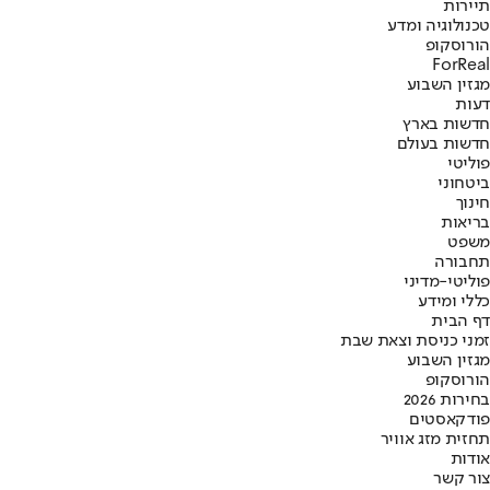
תיירות
טכנולוגיה ומדע
הורוסקופ
ForReal
מגזין השבוע
דעות
חדשות בארץ
חדשות בעולם
פוליטי
ביטחוני
חינוך
בריאות
משפט
תחבורה
פוליטי-מדיני
כללי ומידע
דף הבית
זמני כניסת וצאת שבת
מגזין השבוע
הורוסקופ
בחירות 2026
פודקאסטים
תחזית מזג אוויר
אודות
צור קשר