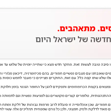
ו סיבה טובה לעשות זאת. מחקר חדש מצא כי שתייה יומית של שלוש עד א
רסם בכתב העת BMJ Mental Health, עקב אחר 436 משתתפים שאובחנו עם מצבים נפשיים חמורים, בהם 
לאלו שלא שתו קפה כלל. עם זאת, החוקרים מציינים כי מעבר לחמש כוסות בי
ל הביולוגי במחקר נמדד באמצעות אורך הטלומרים - רצפים של DNA הנמצאים בקצות הכרומוזומים ותפקידם להג
 ההתנהגותית, טלומרים קצרים מקושרים גם לפגיעות נפשית וגם לתמותה מו
מורים, שכן אוכלוסייה זו סובלת לרוב מרמות גבוהות של דלקת ומתח חמצ
שים מאוד לדלקת ולנזק חמצוני, ולכן כל גורם שמפחית תהליכים אלה עשוי 