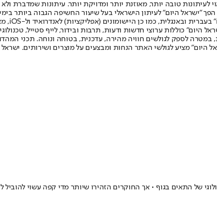
לעיתונות טובה יותר, מאוזנת יותר ומדויקת יותר. עיתונות שמדברת ולא צ
שלום. המהדורה המודפסת הראשונה פורסמה ב-30 ביולי 2007, וב-2010 הפך "ישראל היום" לעיתון הישראלי בעל שי
לחמנוביץ,
ל היום" כוללות ערוצי חדשות ודעות, תרבות ובידור, לייף סטייל, טכנולוגיה
ברית, במטרה לספק לגולשים חוויה מהירה, עדכנית, בטוחה ונוחה. תכני המה
ל היום" מציע לגולשי האתר הנחות ומבצעים על מוצרים ושירותים. ישראל 
גי של התאים בגוף • אך החוקרים הזהירו שיותר מדי קפה עשוי להוביל לתו