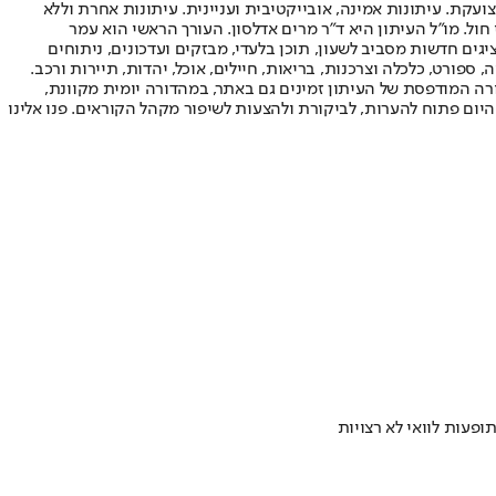
ועקת. עיתונות אמינה, אובייקטיבית ועניינית. עיתונות אחרת וללא
עור החשיפה הגבוה ביותר בימי חול. מו"ל העיתון היא ד"ר מרים אדלסון. העורך הראשי הוא עמר
 והעורך המייסד הוא עמוס רגב. אתרי האינטרנט של "ישראל היום" בעברית ובאנגלית, כמו כן היישומונים (אפליקציות) לאנדרואיד ול-iOS, מציגים חדשות מסביב לשעון, תוכן בלעדי, מבזקים ועדכונים, ניתוחים
, ספורט, כלכלה וצרכנות, בריאות, חיילים, אוכל, יהדות, תיירות ורכב.
דורה המודפסת של העיתון זמינים גם באתר, במהדורה יומית מקוונת,
היום פתוח להערות, לביקורת ולהצעות לשיפור מקהל הקוראים. פנו אלינו
פעות לוואי לא רצויות