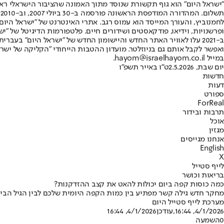
"ישראל היום" הוא גוף תקשורת שנוסד מתוך האמונה שהציבור הישראלי ראוי 
ת
ופרשנויות, וידיאו, פודקאסטים ושידורים חיים. פלטפורמות הדיגיטל של "ישרא
ב-2021 עלו לאוויר האתר החדש והיישומון החדש של "ישראל היום" בע
ואפשר לקבל אותם גם בניוזלטר. מועדון ההטבות הייחודי "הקליקה של ישרא
במייל hayom@israelhayom.co.il.
יום שבת, 2.5.2026
ט"ו באייר תשפ"ו
חדשות
דעות
ספורט
ForReal
תרבות ובידור
אוכל
מגזין
אנחנו מגייסים
English
X
לייף סטייל
בריאות וכושר
כמה כוסות קפה ביום יכולות להאט את קצב ההזדקנות?
מחקר חדש גילה קשר מפתיע בין כמות הקפה היומית שלכם לבין הגיל הביולו
מערכת לייף סטייל היום
4/1/2026, 16:44
,עודכן
4/1/2026, 16:44
0
השמעה