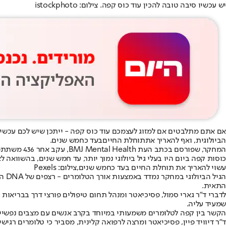
יש עכשיו סיבה טובה להכין עוד כוס קפה. צילום: istockphoto
אם אתם מתלבטים אם למזוג לעצמכם עוד כוס קפה - ייתכן שיש לכם עכשי
הביולוגית, ואף להאריך את
תוחלת החיים
בעד כחמש שנים.
המחקר, שפו
כוסות קפה ביום היו בעלי גיל ביולוגי נמוך יותר, עד חמש שנים, בהשוואה 
עשוי להאריך את תוחלת החיים בעד כחמש שנים,צילום: Pexels
הגי
התאית.
לדברי ד”ר גארי סמול, פסיכיאטר ומנהל תחום טיפולים פורצי דרך בבריאות
שמעיד עליה.
הקשר בין קפה לטלומרים משמעותי במיוחד בקרב אנשים עם מצבים נפשיים ח
ד”ר דיוויד פיין, פסיכיאטר ומרצה לרפואה קלינית, מסביר כי טלומרים רגי