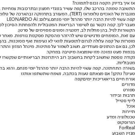
אז איך בדיוק הקפה נכנס לתמונה?
התשובה טמונה בהרכב שלו. קפה עשיר בנוגדי חמצון ובתרכובות צמחיות 
מוגברת של האנזים טלומראז (TERT), המעורב בתחזוקה ובהארכה של טלומרים.
קפה עשוי להיות הרבה יותר מהרגל יומי מנחם,צילום: LEONARDO AI
הקשורות לגיל, בהן מחלות לב, דמנציה וסוגים מסוימים של סרטן.
עם זאת, המומחים מדגישים שיש להיזהר מהסקת מסקנות גורפות. מאחר שה
מופרזת של קפה עלולה לגרום לתופעות לוואי לא נעימות ואף מסוכנות, בהן 
בכמות מעט נמוכה מזו שנמצאה מיטיבה במחקר.
נקודה נוספת שחשוב לקחת בחשבון: רוב היתרונות הבריאותיים שנקשרו לק
מטבוליות.
בשורה התחתונה, קפה עשוי להיות הרבה יותר מהרגל יומי מנחם, והוא בהחל
טעינו? נתקן! אם מצאתם טעות בכתבה, נשמח שתשתפו אותנו
אורח חיים בריא
אריכות ימים
קפה
מדורים
ספורט
תרבות ובידור
לייף סטייל
אוכל
תיירות
טכנולוגיה ומדע
הורוסקופ
ForReal
מגזין השבוע