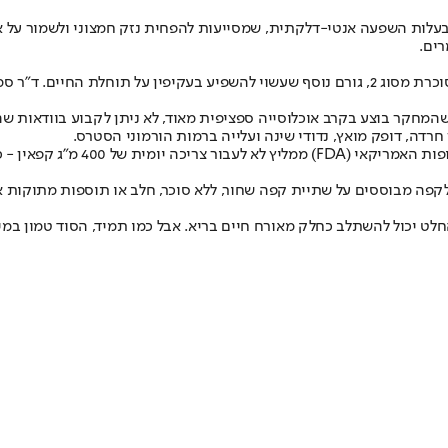
בעלות השפעה אנטי-דלקתית, שמסייעות להפחית נזק חמצוני ולשמור על א
מעבר לכך, קפה נקשר גם לשיפור הבריאות המטבולית ולהפחתת הסיכון לסוכרת מסוג 2, גורם נוסף שע
מחקר בוצע בקרב אוכלוסייה ספציפית מאוד, לא ניתן לקבוע בוודאות שה
חרדה, דופק מואץ, נדודי שינה ועלייה ברמות הורמוני הסטרס.
לכן, גם אם הנתונים מעודדים, חשוב
פה מבוססים על שתיית קפה שחור, ללא סוכר, חלב או תוספות מתוקות אח
ט יכול להשתלב כחלק מאורח חיים בריא. אבל כמו תמיד, הסוד טמון במינו