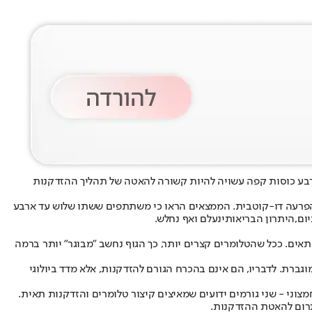
רבע כוסות קפה עשויה להיות קשורה להאטה של תהליך ההזדקנות
סכיזופרניה, דיכאון מג’ורי והפרעה דו-קוטבית. הממצאים הראו כי משתתפים ששתו שלוש עד ארבע
ום,
היתרון הבריאותי
נעלם ואף נחלש.
ן על החומר הגנטי בזמן חלוקת תאים. ככל שהטלומרים קצרים יותר, כך הגוף נחשב "מבוגר" יותר ברמה
גברת. לדבריו, הם אינם בהכרח הגורם להזדקנות, אלא מדד ביולוגי
וני - שני גורמים ידועים שמאיצים קיצור טלומרים והזדקנות תאית.
לתרום להאטת ההזדקנות.