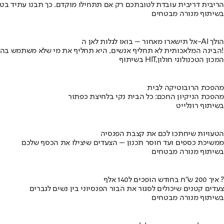
הריבית דריבית עובדת לטובתכם רק אם תתחילו מוקדם. כך תבנו עתיד בט
בשיתוף מנורה מבטחים
אל תישארו מאחור – בואו לגלות לאן ה-AI הולך
הבינה המלאכותית לא תחליף אנשים, היא תחליף את מי שלא משתמש בה!
בשיתוף HIT,המכון הטכנולוגי חולון
מהפכת הרובוטיקה לבית
מהפכת הניקיון החכם: כל הבית נקי בלחיצת כפתור
בשיתוף רונלייט
הטעויות שיחתכו לכם את קצבת הפנסיה
ממשיכת כספים ועד חוסר תכנון – הצעדים שיצילו את הכסף שלכם
בשיתוף מנורה מבטחים
איך 200 ש"ח בחודש הופכים ל140 אלף ?
צעדים קטנים שיכולים לסגור את הבור הפנסיוני בין נשים לגברים
בשיתוף מנורה מבטחים