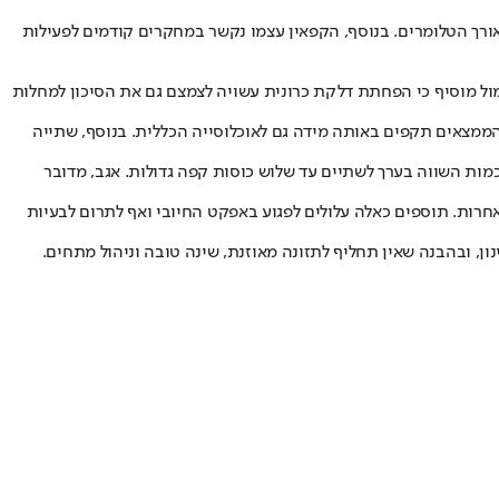
ורך הטלומרים. בנוסף, הקפאין עצמו נקשר במחקרים קודמים לפעילות
שוי להשפיע בעקיפין על תוחלת החיים. ד”ר סמול מוסיף כי הפחתת דלקת כרונית עשויה לצמצם גם את הסיכון למחלות
ממצאים תקפים באותה מידה גם לאוכלוסייה הכללית. בנוסף, שתייה
 לשמור על מתינות. מינהל המזון והתרופות האמריקאי (FDA) ממליץ לא לעבור צריכה יומית של 400 מ”ג קפאין - כמות השווה בערך לשתיים עד שלוש כוסות קפה גדולות. אגב, מדובר
רות. תוספים כאלה עלולים לפגוע באפקט החיובי ואף לתרום לבעיות
ן, ובהבנה שאין תחליף לתזונה מאוזנת, שינה טובה וניהול מתחים.