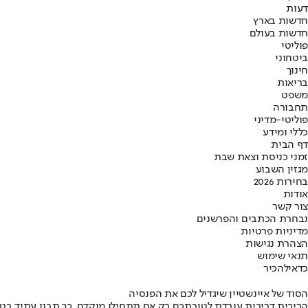
דעות
חדשות בארץ
חדשות בעולם
פוליטי
ביטחוני
חינוך
בריאות
משפט
תחבורה
פוליטי-מדיני
כללי ומידע
דף הבית
זמני כניסת וצאת שבת
מגזין השבוע
בחירות 2026
אודות
צור קשר
נבחרת הכתבים והפרשנים
מדיניות פרטיות
הצהרת נגישות
תנאי שימוש
כדאי
להכיר
הסוד של איינשטיין שיגדיל לכם את הפנסיה
הריבית דריבית עובדת לטובתכם רק אם תתחילו מוקדם. כך תבנו עתיד בט