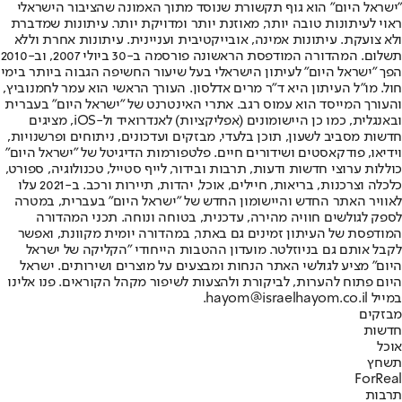
"ישראל היום" הוא גוף תקשורת שנוסד מתוך האמונה שהציבור הישראלי
ראוי לעיתונות טובה יותר, מאוזנת יותר ומדויקת יותר. עיתונות שמדברת
ולא צועקת. עיתונות אמינה, אובייקטיבית ועניינית. עיתונות אחרת וללא
תשלום. המהדורה המודפסת הראשונה פורסמה ב-30 ביולי 2007, וב-2010
הפך "ישראל היום" לעיתון הישראלי בעל שיעור החשיפה הגבוה ביותר בימי
חול. מו"ל העיתון היא ד"ר מרים אדלסון. העורך הראשי הוא עמר לחמנוביץ,
והעורך המייסד הוא עמוס רגב. אתרי האינטרנט של "ישראל היום" בעברית
ובאנגלית, כמו כן היישומונים (אפליקציות) לאנדרואיד ול-iOS, מציגים
חדשות מסביב לשעון, תוכן בלעדי, מבזקים ועדכונים, ניתוחים ופרשנויות,
וידיאו, פודקאסטים ושידורים חיים. פלטפורמות הדיגיטל של "ישראל היום"
כוללות ערוצי חדשות ודעות, תרבות ובידור, לייף סטייל, טכנולוגיה, ספורט,
כלכלה וצרכנות, בריאות, חיילים, אוכל, יהדות, תיירות ורכב. ב-2021 עלו
לאוויר האתר החדש והיישומון החדש של "ישראל היום" בעברית, במטרה
לספק לגולשים חוויה מהירה, עדכנית, בטוחה ונוחה. תכני המהדורה
המודפסת של העיתון זמינים גם באתר, במהדורה יומית מקוונת, ואפשר
לקבל אותם גם בניוזלטר. מועדון ההטבות הייחודי "הקליקה של ישראל
היום" מציע לגולשי האתר הנחות ומבצעים על מוצרים ושירותים. ישראל
היום פתוח להערות, לביקורת ולהצעות לשיפור מקהל הקוראים. פנו אלינו
במייל hayom@israelhayom.co.il.
מבזקים
חדשות
אוכל
תשחץ
ForReal
תרבות