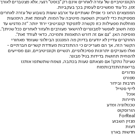
הקוגניטיביים של עזרה לאחרים אינם רק "בוסט" רגעי, אלא מצטברים לאורך
זמן, כל עוד ממשיכים לעסוק בכך בעקביות.
הממצאים הראו כי אפילו שעתיים עד ארבע שעות בשבוע של עזרה לאחרים
מספיקות כדי להעניק השפעה מיטיבה על המוח. לעומת זאת, הימנעות
מוחלטת מפעילות כזו נקשרה לתפקוד קוגניטיבי ירוד יותר. "זה מדגיש עד
כמה חשוב לאפשר למבוגרים להישאר מעורבים ולעזור לאחרים ככל שניתן",
מוסיפה האן. "גם אם זה דורש התאמות ותמיכה, כדאי לעודד זאת".
החוקרים עדיין לא יודעים בדיוק מה המנגנון הביולוגי שעומד מאחורי
הקשר הזה, אך הם מעריכים כי ההתנדבות מעודדת קשרים חברתיים -
ואלו מעניקים יתרונות פסיכולוגיים, רגשיים וקוגניטיביים, וגם מסייעים
להפחית תחושת בדידות בגיל מבוגר.
טעינו? נתקן! אם מצאתם טעות בכתבה, נשמח שתשתפו אותנו
בריאות
התנדבות
מוח
מדורים
ספורט
תרבות ובידור
לייף סטייל
אוכל
תיירות
טכנולוגיה ומדע
הורוסקופ
ForReal
מגזין השבוע
דעות
חדשות בארץ