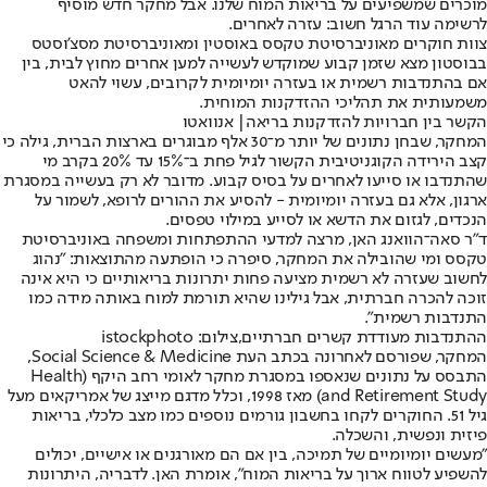
מוכרים שמשפיעים על בריאות המוח שלנו. אבל מחקר חדש מוסיף
לרשימה עוד הרגל חשוב: עזרה לאחרים.
צוות חוקרים מאוניברסיטת טקסס באוסטין ומאוניברסיטת מסצ'וסטס
בבוסטון מצא שזמן קבוע שמוקדש לעשייה למען אחרים מחוץ לבית, בין
אם בהתנדבות רשמית או בעזרה יומיומית לקרובים, עשוי להאט
משמעותית את תהליכי ההזדקנות המוחית.
הקשר בין חברויות להזדקנות בריאה| אנוואטו
המחקר, שבחן נתונים של יותר מ־30 אלף מבוגרים בארצות הברית, גילה כי
קצב הירידה הקוגניטיבית הקשור לגיל פחת ב־15% עד 20% בקרב מי
שהתנדבו או סייעו לאחרים על בסיס קבוע. מדובר לא רק בעשייה במסגרת
ארגון, אלא גם בעזרה יומיומית - להסיע את ההורים לרופא, לשמור על
הנכדים, לגזום את הדשא או לסייע במילוי טפסים.
ד"ר סאה־הוואנג האן, מרצה למדעי ההתפתחות ומשפחה באוניברסיטת
טקסס ומי שהובילה את המחקר, סיפרה כי הופתעה מהתוצאות: "נהוג
לחשוב שעזרה לא רשמית מציעה פחות יתרונות בריאותיים כי היא אינה
זוכה להכרה חברתית, אבל גילינו שהיא תורמת למוח באותה מידה כמו
התנדבות רשמית".
ההתנדבות מעודדת קשרים חברתיים,צילום: istockphoto
המחקר, שפורסם לאחרונה בכתב העת Social Science & Medicine,
התבסס על נתונים שנאספו במסגרת מחקר לאומי רחב היקף (Health
and Retirement Study) מאז 1998, וכלל מדגם מייצג של אמריקאים מעל
גיל 51. החוקרים לקחו בחשבון גורמים נוספים כמו מצב כלכלי, בריאות
פיזית ונפשית, והשכלה.
"מעשים יומיומיים של תמיכה, בין אם הם מאורגנים או אישיים, יכולים
להשפיע לטווח ארוך על בריאות המוח", אומרת האן. לדבריה, היתרונות