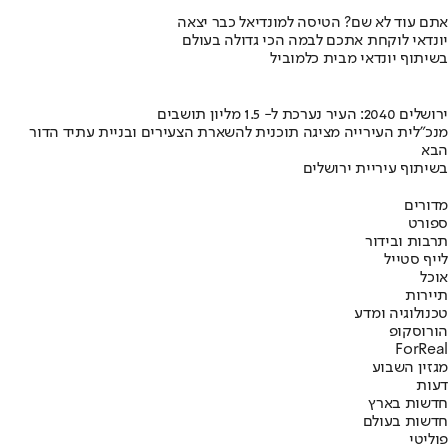
אתם עוד לא שם? הטיסה למונדיאל כבר יצאה
יונדאי לוקחת אתכם לבמה הכי גדולה בעולם
בשיתוף יונדאי מבית כלמוביל
ירושלים 2040: העיר נערכת ל- 1.5 מליון תושבים
מנכ"לית העירייה מציגה תוכנית להשארת הצעירים ובניית עתיד הדור
הבא
בשיתוף עיריית ירושלים
מדורים
ספורט
תרבות ובידור
לייף סטייל
אוכל
תיירות
טכנולוגיה ומדע
הורוסקופ
ForReal
מגזין השבוע
דעות
חדשות בארץ
חדשות בעולם
פוליטי