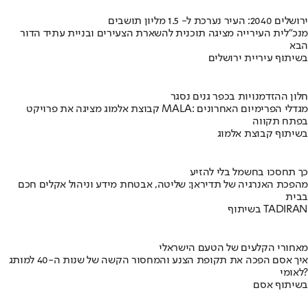
ירושלים 2040: העיר נערכת ל- 1.5 מליון תושבים
מנכ"לית העירייה מציגה תוכנית להשארת הצעירים ובניית עתיד הדור
הבא
בשיתוף עיריית ירושלים
חלון ההזדמנויות בכפר גנים נסגר
קבוצת אלמוג מציגה את פרויקט MALA: מגדלי הפרימיום האחרונים
בפתח תקווה
בשיתוף קבוצת אלמוג
כך תחסכו בחשמל בלי להזיע
מהפכת האנרגיה של תדיראן: שליטה, אבטחת מידע וניהול אקלים חכם
בבית
בשיתוף TADIRAN
מאחורי הקלעים של הטעם הישראלי
איך אסם הפכה את תקופת הצנע והמחסור הקשה של שנות ה-40 למותג
לאומי?
בשיתוף אסם