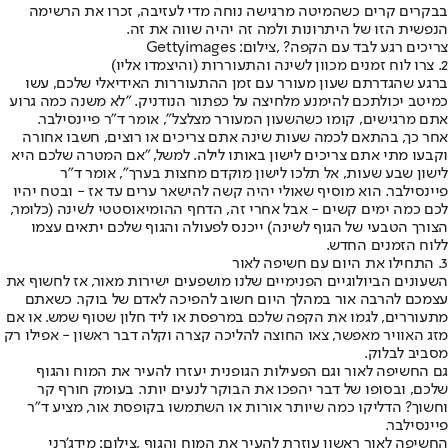
בבקרים קרים כשהמיטה מרגישה נוחה מדי לעזיבה, זכרו את הרשימה
הנפשית הזו של היתרונות ולמה זה יהיה שווה את זה.
צריכים רגע לבד עם הקפה? ,צילום: Gettyimages
2. צרו לוח זמנים מכוון לשינה והתעוררות (והיצמדו אליו)
ברגע שהגדרתם שעון מעורר עם זמן ההתעוררות האידיאלי שלכם, עשו
כמיטב יכולתכם להימנע מלחיצה על כפתור הנודניק. "לא משנה כמה גרוע
אתם מרגישים, קומו כשהשעון המעורר מצלצל", אומר ד"ר פיינסילבר.
אחר כך, בהתאם לכמה שעות שינה אתם צריכים או רוצים, חשבו אחורה
וקבעו מתי אתם צריכים לישון באותו לילה. למשל, "אם המטרה שלכם היא
לישון שבע שעות, אל תלכו לישון מוקדם מחצות בערך", אומר ד"ר
פיינסילבר. הוא מוסיף שאולי יהיה קשה להישאר ערים עד אז - ובטח יהיו
לכם כמה ימים קשים - אבל אחרי זה, הדחף ההומיאוסטטי לשינה (כלומר,
הצורך הטבעי של הגוף לשינה) ייכנס לפעולה והגוף שלכם יתאים עצמו
ללוח הזמנים החדש.
3. התחילו את היום עם חשיפה לאור
השעונים הביולוגיים הפנימיים שלנו מושפעים ישירות מאור, אז לחשוף את
עצמכם להרבה אור במהלך היום חשוב להפיכה לאדם של בוקר. כשאתם
מתעוררים, לגמו את הקפה שלכם במרפסת או ליד חלון שטוף שמש. או אם
מזג האוויר מאפשר, צאו החוצה להליכה קצרה וקלה דבר ראשון - אפילו רק
מסביב לבלוק.
גם החשיפה לאור וגם הפעילות הגופנית יעזרו להעיר את המוח והגוף
שלכם, ובסופו של דבר יהפכו את הבוקר לנעים יותר. בעומק חורף קר
וחשוך? הדליקו כמה שיותר אורות או השתמשו בקופסת אור, מציע ד"ר
פיינסילבר.
החשיפה לאור ראשון עוזרת להעיר את המוח והגוף ,צילום: מידג'רני