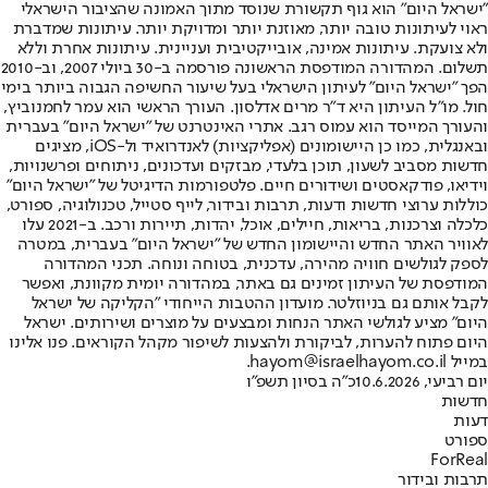
"ישראל היום" הוא גוף תקשורת שנוסד מתוך האמונה שהציבור הישראלי
ראוי לעיתונות טובה יותר, מאוזנת יותר ומדויקת יותר. עיתונות שמדברת
ולא צועקת. עיתונות אמינה, אובייקטיבית ועניינית. עיתונות אחרת וללא
תשלום. המהדורה המודפסת הראשונה פורסמה ב-30 ביולי 2007, וב-2010
הפך "ישראל היום" לעיתון הישראלי בעל שיעור החשיפה הגבוה ביותר בימי
חול. מו"ל העיתון היא ד"ר מרים אדלסון. העורך הראשי הוא עמר לחמנוביץ,
והעורך המייסד הוא עמוס רגב. אתרי האינטרנט של "ישראל היום" בעברית
ובאנגלית, כמו כן היישומונים (אפליקציות) לאנדרואיד ול-iOS, מציגים
חדשות מסביב לשעון, תוכן בלעדי, מבזקים ועדכונים, ניתוחים ופרשנויות,
וידיאו, פודקאסטים ושידורים חיים. פלטפורמות הדיגיטל של "ישראל היום"
כוללות ערוצי חדשות ודעות, תרבות ובידור, לייף סטייל, טכנולוגיה, ספורט,
כלכלה וצרכנות, בריאות, חיילים, אוכל, יהדות, תיירות ורכב. ב-2021 עלו
לאוויר האתר החדש והיישומון החדש של "ישראל היום" בעברית, במטרה
לספק לגולשים חוויה מהירה, עדכנית, בטוחה ונוחה. תכני המהדורה
המודפסת של העיתון זמינים גם באתר, במהדורה יומית מקוונת, ואפשר
לקבל אותם גם בניוזלטר. מועדון ההטבות הייחודי "הקליקה של ישראל
היום" מציע לגולשי האתר הנחות ומבצעים על מוצרים ושירותים. ישראל
היום פתוח להערות, לביקורת ולהצעות לשיפור מקהל הקוראים. פנו אלינו
במייל hayom@israelhayom.co.il.
יום רביעי, 10.6.2026
כ"ה בסיון תשפ"ו
חדשות
דעות
ספורט
ForReal
תרבות ובידור