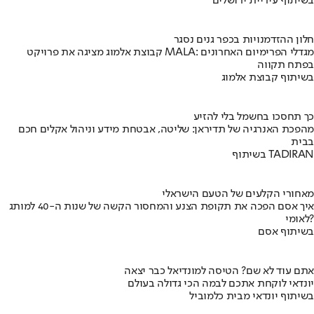
בשיתוף עיריית ירושלים
חלון ההזדמנויות בכפר גנים נסגר
קבוצת אלמוג מציגה את פרויקט MALA: מגדלי הפרימיום האחרונים
בפתח תקווה
בשיתוף קבוצת אלמוג
כך תחסכו בחשמל בלי להזיע
מהפכת האנרגיה של תדיראן: שליטה, אבטחת מידע וניהול אקלים חכם
בבית
בשיתוף TADIRAN
מאחורי הקלעים של הטעם הישראלי
איך אסם הפכה את תקופת הצנע והמחסור הקשה של שנות ה-40 למותג
לאומי?
בשיתוף אסם
אתם עוד לא שם? הטיסה למונדיאל כבר יצאה
יונדאי לוקחת אתכם לבמה הכי גדולה בעולם
בשיתוף יונדאי מבית כלמוביל