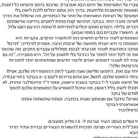
עברו על המשימות של היום הבא ואם צריך, שרבטו ביומן והוציאו כל דאגות,
חששות ומחשבות מלחיצות. בדרך הזו, אתם יכולים ללכת לישון בלי
המשקל של רשימת המשימות של מחר על הכתפיים, מה שיסלול את הדרך
לשינה טובה יותר. בבוקר, תרגישו קצת פחות לחוצים בידיעה שרשמתם
דברים בלילה הקודם ואתם יכולים להתייחס לרשימה הזו עם ראש צלול.
6. הישארו עקביים (גם בסופי שבוע)
כשמנסים ליצור הרגלים חדשים כמו להתעורר מוקדם, עקביות היא
המפתח כי היא יוצרת תחושה של יציבות וניבוי, אומרת לורנדיני. "תרגול
אותה התנהגות לאורך זמן עוזר לבנות מסלולים עצביים חזקים, מה שהופך
את זה לקל יותר לחזור על ההרגל בלי לחשוב על זה", היא מסבירה. "זה גם
עוזר לנו לשבור דפוסים ישנים וליצור חדשים שמתאימים יותר למטרות
והרצונות שלנו".
יחד עם זאת, הימנעו מלישון שעה מעבר לזמן ההתעוררות שלכם, אפילו
בימי החופש שלכם. למשל, אם אתם צריכים לקום ב-6 בבוקר בימי עבודה,
אל תישנו מעבר ל-7 בבוקר בשבת וראשון, אומר ד"ר פיינסילבר. אחרת, לא
תוכלו לישון בליל ראשון, מה שיכול להשפיע על המאמצים שלכם להפוך
לאדם של בוקר.
טעינו? נתקן! אם מצאתם טעות בכתבה, נשמח שתשתפו אותנו
אושר
אנרגיה
בוקר
כדאי
להכיר
ירושלים 2040: העיר נערכת ל- 1.5 מליון תושבים
מנכ"לית העירייה מציגה תוכנית להשארת הצעירים ובניית עתיד הדור
הבא