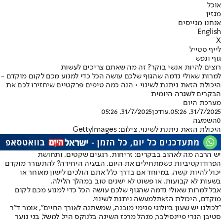
אוכל
מגזין
אנחנו מגייסים
English
X
לייף סטייל
גוף ונפש
רוצים להיות אנשי בוקר? זה מה שאתם צריכים לעשות
למרות שאולי נדמה שהגוף שלכם עושה הכל כדי למנוע מכם לקום מוקדם -
היכולת הזאת ניתנת לשינוי • הנה כמה טיפים פרקטיים שיחזירו לכם את
הבקרים לשגרה היומית
מערכת היום
31/7/2025, 05:26
,עודכן
31/7/2025, 05:26
0
השמעה
היכולת הזאת ניתנת לשינוי. צילום: GettyImages
יש הרבה מה לאהוב בבקרים: זריחות, רגעים שקטים, ותחושת
הפרודוקטיביות כשמתחילים את היום. הבעיה היחידה? להתעורר מוקדם
יכול להיות קשה, במיוחד אם בדרך כלל אתם הולכים לישון מאוחר או
בשעות לא קבועות, או פשוט לא ישנים טוב במהלך הלילה.
אבל למרות שאולי נדמה שהגוף שלכם עושה הכל כדי למנוע מכם לקום
מוקדם, היכולת הזאת
למעשה ניתנת לשינוי.
"לכולנו יש שעון ביולוגי פנימי מובנה, שמשתנה לאורך החיים", אומר ד"ר
סטיבן הנרי פיינסילבר, מנהל מרכז השינה בלנוקס היל. למשל, בני נוער