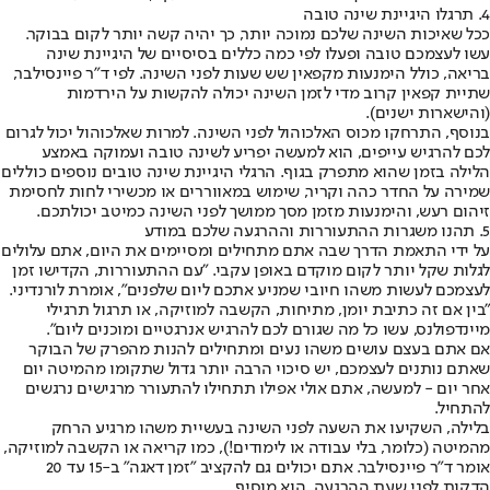
4. תרגלו היגיינת שינה טובה
ככל שאיכות השינה שלכם נמוכה יותר, כך יהיה קשה יותר לקום בבוקר.
עשו לעצמכם טובה ופעלו לפי כמה כללים בסיסיים של היגיינת שינה
בריאה, כולל הימנעות מקפאין שש שעות לפני השינה. לפי ד"ר פיינסילבר,
שתיית קפאין קרוב מדי לזמן השינה יכולה להקשות על הירדמות
(והישארות ישנים).
בנוסף, התרחקו מכוס האלכוהול לפני השינה. למרות שאלכוהול יכול לגרום
לכם להרגיש עייפים, הוא למעשה יפריע לשינה טובה ועמוקה באמצע
הלילה בזמן שהוא מתפרק בגוף. הרגלי היגיינת שינה טובים נוספים כוללים
שמירה על החדר כהה וקריר, שימוש במאווררים או מכשירי לחות לחסימת
זיהום רעש, והימנעות מזמן מסך ממושך לפני השינה כמיטב יכולתכם.
5. תהנו משגרות ההתעוררות וההרגעה שלכם במודע
על ידי התאמת הדרך שבה אתם מתחילים ומסיימים את היום, אתם עלולים
לגלות שקל יותר לקום מוקדם באופן עקבי. "עם ההתעוררות, הקדישו זמן
לעצמכם לעשות משהו חיובי שמניע אתכם ליום שלפנים", אומרת לורנדיני.
"בין אם זה כתיבת יומן, מתיחות, הקשבה למוזיקה, או תרגול תרגילי
מיינדפולנס, עשו כל מה שגורם לכם להרגיש אנרגטיים ומוכנים ליום".
אם אתם בעצם עושים משהו נעים ומתחילים להנות מהפרק של הבוקר
שאתם נותנים לעצמכם, יש סיכוי הרבה יותר גדול שתקומו מהמיטה יום
אחר יום - למעשה, אתם אולי אפילו תתחילו להתעורר מרגישים נרגשים
להתחיל.
בלילה, השקיעו את השעה לפני השינה בעשיית משהו מרגיע הרחק
מהמיטה (כלומר, בלי עבודה או לימודים!), כמו קריאה או הקשבה למוזיקה,
אומר ד"ר פיינסילבר. אתם יכולים גם להקציב "זמן דאגה" ב-15 עד 20
הדקות לפני שעת ההרגעה, הוא מוסיף.