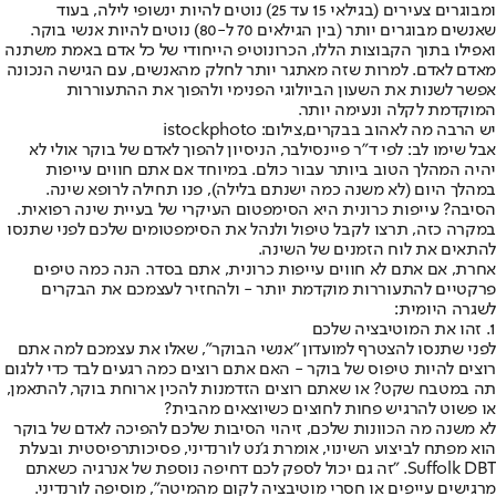
ומבוגרים צעירים (בגילאי 15 עד 25) נוטים להיות ינשופי לילה, בעוד
שאנשים מבוגרים יותר (בין הגילאים 70 ל-80) נוטים להיות אנשי בוקר.
ואפילו בתוך הקבוצות הללו, הכרונוטיפ הייחודי של כל אדם באמת משתנה
מאדם לאדם. למרות שזה מאתגר יותר לחלק מהאנשים, עם הגישה הנכונה
אפשר לשנות את השעון הביולוגי הפנימי ולהפוך את ההתעוררות
המוקדמת לקלה ונעימה יותר.
יש הרבה מה לאהוב בבקרים,צילום: istockphoto
אבל שימו לב: לפי ד"ר פיינסילבר, הניסיון להפוך לאדם של בוקר אולי לא
יהיה המהלך הטוב ביותר עבור כולם. במיוחד אם אתם חווים עייפות
במהלך היום (לא משנה כמה ישנתם בלילה), פנו תחילה לרופא שינה.
הסיבה? עייפות כרונית היא הסימפטום העיקרי של בעיית שינה רפואית.
במקרה כזה, תרצו לקבל טיפול ולנהל את הסימפטומים שלכם לפני שתנסו
להתאים את לוח הזמנים של השינה.
אחרת, אם אתם לא חווים עייפות כרונית, אתם בסדר. הנה כמה טיפים
פרקטיים להתעוררות מוקדמת יותר - ולהחזיר לעצמכם את הבקרים
לשגרה היומית:
1. זהו את המוטיבציה שלכם
לפני שתנסו להצטרף למועדון "אנשי הבוקר", שאלו את עצמכם למה אתם
רוצים להיות טיפוס של בוקר - האם אתם רוצים כמה רגעים לבד כדי ללגום
תה במטבח שקט? או שאתם רוצים הזדמנות להכין ארוחת בוקר, להתאמן,
או פשוט להרגיש פחות לחוצים כשיוצאים מהבית?
לא משנה מה הכוונות שלכם, זיהוי הסיבות שלכם להפיכה לאדם של בוקר
הוא מפתח לביצוע השינוי, אומרת ג'נט לורנדיני, פסיכותרפיסטית ובעלת
Suffolk DBT. "זה גם יכול לספק לכם דחיפה נוספת של אנרגיה כשאתם
מרגישים עייפים או חסרי מוטיבציה לקום מהמיטה", מוסיפה לורנדיני.