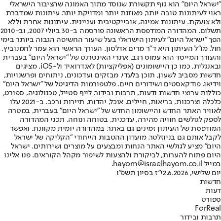
"ישראל היום" הוא גוף תקשורת שנוסד מתוך האמונה שהציבור הישראלי
ראוי לעיתונות טובה יותר, מאוזנת יותר ומדויקת יותר. עיתונות שמדברת
ולא צועקת. עיתונות אמינה, אובייקטיבית ועניינית. עיתונות אחרת וללא
תשלום. המהדורה המודפסת הראשונה פורסמה ב-30 ביולי 2007, וב-2010
הפך "ישראל היום" לעיתון הישראלי בעל שיעור החשיפה הגבוה ביותר בימי
חול. מו"ל העיתון היא ד"ר מרים אדלסון. העורך הראשי הוא עמר לחמנוביץ,
והעורך המייסד הוא עמוס רגב. אתרי האינטרנט של "ישראל היום" בעברית
ובאנגלית, כמו כן היישומונים (אפליקציות) לאנדרואיד ול-iOS, מציגים
חדשות מסביב לשעון, תוכן בלעדי, מבזקים ועדכונים, ניתוחים ופרשנויות,
וידיאו, פודקאסטים ושידורים חיים. פלטפורמות הדיגיטל של "ישראל היום"
כוללות ערוצי חדשות ודעות, תרבות ובידור, לייף סטייל, טכנולוגיה, ספורט,
כלכלה וצרכנות, בריאות, חיילים, אוכל, יהדות, תיירות ורכב. ב-2021 עלו
לאוויר האתר החדש והיישומון החדש של "ישראל היום" בעברית, במטרה
לספק לגולשים חוויה מהירה, עדכנית, בטוחה ונוחה. תכני המהדורה
המודפסת של העיתון זמינים גם באתר, במהדורה יומית מקוונת, ואפשר
לקבל אותם גם בניוזלטר. מועדון ההטבות הייחודי "הקליקה של ישראל
היום" מציע לגולשי האתר הנחות ומבצעים על מוצרים ושירותים. ישראל
היום פתוח להערות, לביקורת ולהצעות לשיפור מקהל הקוראים. פנו אלינו
במייל hayom@israelhayom.co.il.
יום שלישי, 2.6.2026
י"ז בסיון תשפ"ו
חדשות
דעות
ספורט
ForReal
תרבות ובידור