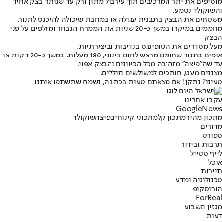
מוסיפים את יתר המרכיבים תוך עירבול מתון ורק עד שנותר בצק אחיד
והשוקולד נטמע.
משטחים את הבצק בתבנית עגולה או במחבת שיכולה להיכנס לתנור.
מחממים במיקרו במשך כ-20 שניות את הממרח הנבחר ומזלפים על פני
הבצק
מעל מסדרים את הטופינגס בנדיבות וביצירתיות.
אופים בתנור שחומם מראש לחום בינוני, 180 מעלות, במשך כ-20 דקות או
עד שה״פיצה״ מזהיבה מכל הכיוונים והבצק אפוי.
מצננים מעט, חותכים למשולשים וזוללים.
טעינו? נתקן! אם מצאתם טעות בכתבה, נשמח שתשתפו אותנו
עקבו אחרינו
G
o
o
g
l
e
News
מתכון מהיר
מתכון קל
מתכוני קינוחים
פיצה
שוקולד
מדורים
ספורט
תרבות ובידור
לייף סטייל
אוכל
תיירות
טכנולוגיה ומדע
הורוסקופ
ForReal
מגזין השבוע
דעות