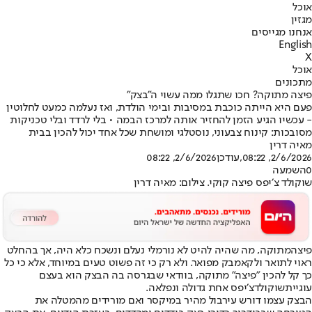
אוכל
מגזין
אנחנו מגייסים
English
X
אוכל
מתכונים
פיצה מתוקה? חכו שתגלו ממה עשוי ה"בצק"
פעם היא הייתה כוכבת במסיבות ובימי הולדת, ואז נעלמה כמעט לחלוטין
- עכשיו הגיע הזמן להחזיר אותה למרכז הבמה • בלי לרדד ובלי טכניקות
מסובכות: קינוח צבעוני, נוסטלגי ומושחת שכל אחד יכול להכין בבית
מאיה דרין
2/6/2026, 08:22
,עודכן
2/6/2026, 08:22
0
השמעה
שוקולד צ׳יפס פיצה קוקי. צילום: מאיה דרין
פיצה
מתוקה, מה שהיה להיט לא נורמלי נעלם ונשכח כלא היה, אך בהחלט
ראוי לתואר ולקאמבק מפואר. ולא רק כי זה פשוט טעים במיוחד, אלא כי כל
כך קל להכין ״פיצה״ מתוקה, בוודאי שבגרסה בה הבצק הוא בעצם
עוגיית
שוקולד
צ׳יפס אחת גדולה ונפלאה.
הבצק עצמו דורש עירבול מהיר במיקסר ואם מורידים מהמטלה את