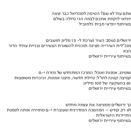
אתם עוד לא שם? הטיסה למונדיאל כבר יצאה
יונדאי לוקחת אתכם לבמה הכי גדולה בעולם
בשיתוף יונדאי מבית כלמוביל
ירושלים 2040: העיר נערכת ל- 1.5 מליון תושבים
מנכ"לית העירייה מציגה תוכנית להשארת הצעירים ובניית עתיד הדור
הבא
בשיתוף עיריית ירושלים
שופינג, אמנות ואוכל: המרכז המתחדש של מזרח י-ם
קפיצה קטנה לחו"ל: טיילת חדשה, מיצגי אמנות, וכיכרות משופצות
בהשקעה של 100 מיליון ₪
בשיתוף עיריית ירושלים
כך ירושלים ממציאה את עצמה מחדש
לא רק קודש – המהפכה המודרנית שעוברת י-ם מחזירה אותה לפסגת
התיירות הישראלית
בשיתוף עיריית ירושלים