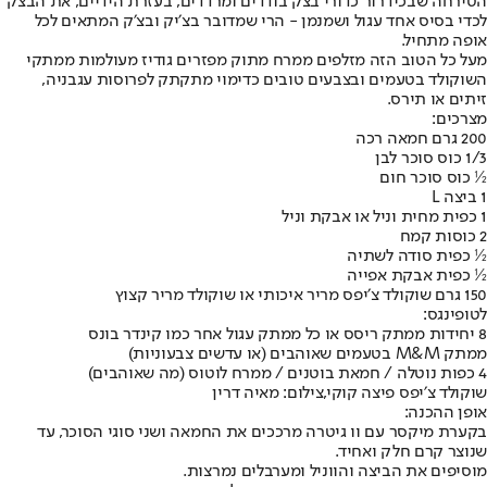
הטירחה שבכידרור כדורי בצק בודדים ומרדדים, בעזרת הידיים, את הבצק
לכדי בסיס אחד עגול ושמנמן - הרי שמדובר בצ׳יק ובצ׳ק המתאים לכל
אופה מתחיל.
מעל כל הטוב הזה מזלפים ממרח מתוק מפזרים גודיז מעולמות ממתקי
השוקולד בטעמים ובצבעים טובים כדימוי מתקתק לפרוסות עגבניה,
זיתים או תירס.
מצרכים:
200 גרם חמאה רכה
1/3 כוס סוכר לבן
½ כוס סוכר חום
1 ביצה L
1 כפית מחית וניל או אבקת וניל
2 כוסות קמח
½ כפית סודה לשתיה
½ כפית אבקת אפייה
150 גרם שוקולד צ׳יפס מריר איכותי או שוקולד מריר קצוץ
לטופינגס:
8 יחידות ממתק ריסס או כל ממתק עגול אחר כמו קינדר בונס
ממתק M&M בטעמים שאוהבים (או עדשים צבעוניות)
4 כפות נוטלה / חמאת בוטנים / ממרח לוטוס (מה שאוהבים)
שוקולד צ׳יפס פיצה קוקי,צילום: מאיה דרין
אופן ההכנה:
בקערת מיקסר עם וו גיטרה מרככים את החמאה ושני סוגי הסוכר, עד
שנוצר קרם חלק ואחיד.
מוסיפים את הביצה והווניל ומערבלים נמרצות.