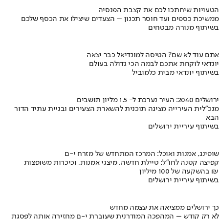
הטעויות שיחתכו לכם את קצבת הפנסיה
ממשיכת כספים ועד חוסר תכנון – הצעדים שיצילו את הכסף שלכם
בשיתוף מנורה מבטחים
אתם עוד לא שם? הטיסה למונדיאל כבר יצאה
יונדאי לוקחת אתכם לבמה הכי גדולה בעולם
בשיתוף יונדאי מבית כלמוביל
ירושלים 2040: העיר נערכת ל- 1.5 מליון תושבים
מנכ"לית העירייה מציגה תוכנית להשארת הצעירים ובניית עתיד הדור
הבא
בשיתוף עיריית ירושלים
שופינג, אמנות ואוכל: המרכז המתחדש של מזרח י-ם
קפיצה קטנה לחו"ל: טיילת חדשה, מיצגי אמנות, וכיכרות משופצות
בהשקעה של 100 מיליון ₪
בשיתוף עיריית ירושלים
כך ירושלים ממציאה את עצמה מחדש
לא רק קודש – המהפכה המודרנית שעוברת י-ם מחזירה אותה לפסגת