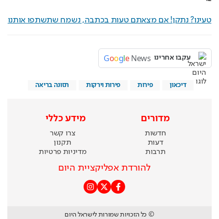
טעינו? נתקן! אם מצאתם טעות בכתבה, נשמח שתשתפו אותנו
G
o
o
g
l
e
News
עקבו אחרינו
דיכאון
פירות
פירות וירקות
תזונה בריאה
מדורים
מידע כללי
חדשות
צרו קשר
דעות
תקנון
תרבות
מדיניות פרטיות
להורדת אפליקציית היום
© כל הזכויות שמורות לישראל היום