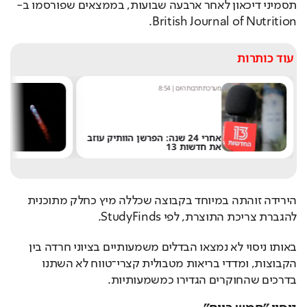
תסמיני דיכאון לאחר ארבעה שבועות, בממצאים שפורסמו ב-
British Journal of Nutrition.
עוד כותרות
מערכת תרבות היום
|
8:54
ש
אחרי 24 שנה: הפרשן הוותיק עוזב
את חדשות 13
ש
הירידה זוהתה במיוחד בקבוצה שכללה מיץ כחלק מתוכנית 
להגברת צריכת התוצרת, לפי StudyFinds.
באותו ניסוי לא נמצאו הבדלים משמעותיים בציוני חרדה בין 
הקבוצות, ומדדי בריאות מטבולית קצרי־טווח לא השתנו 
בדרכים שהחוקרים הגדירו כמשמעותיות.