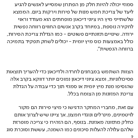
סמוזי יכולה להיות חלק מן הפתרון שמסייע לאנשים להגיע 
ליעד של צריכת חמש מנות של פירות וירקות ביום. הממצא 
שלשתייני מיץ היו ציוני דיכאון מופחתים הוא מעודד וראוי 
לחקירה נוספת, במיוחד בקרב אנשים החווים רווחה נפשית 
ירודה. שינויים תזונתיים פשוטים - כמו הגדלת צריכת הפירות, 
כולל באמצעות כוס מיץ יומית - יכולים לשחק תפקיד בתמיכה 
ברווחה הנפשית".
הצוות השתמש במבחנים לחרדה ולדיכאון כדי להעריך תוצאות 
פסיכולוגיות, ומצא ציוני דיכאון נמוכים יותר דווקא בקרב אלה 
שהוסיפו מנת מיץ יומית או סמוזי תוך כדי עבודה על הגדלת 
צריכת המזונות מן הצומח בכלל.
עם זאת, מחברי המחקר הדגישו כי מיצי פירות הם מקור 
לויטמינים, מינרלים ונוגדי חמצון, אך ציינו שיש לצרוך אותם 
כחלק מתזונה מאוזנת. בנוסף, הם הזהירו כי צריכה מופרזת 
שלהם עלולה להעלות סיכונים כמו השמנה, עששת וסוכרת סוג 
2.