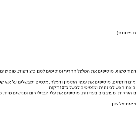
בסיר בינוני מחממים את שמן הזית, ועל 
התימין והמלח, מכסים ומבשלים על אש קטנה כ־25 דקות, או עד שיתרככו תפוחי האדמה והסלרי אבל לא 
אש לבינונית ומוסיפים לבשל כ־10 דקות.
ירקות, מערבבים בעדינות, מוסיפים את עלי הבזיליקום ומגישים מייד. ככה