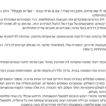
וטינסקי.
י זית וכרמים שמנקדים את הגבעות המתחלפות, הרי האפנינים ושמורות ט
צאן קטנים, מתעקשים על עברו של החבל המרהיב הזה, שהזמן בו לא ממהר ל
פונדק דרכים בנוף פראי, שם דובים וזאבים עדיין מתהלכים.
לות ב־1924.
ובת ייצור פסטה שקנתה לה מוניטין באזור שבו שדות חיטה קטנים מצמיחי
 הכינו את הפסטה בבית, בדרך כלל רק מקמח ומים. המפורסמת שבהן נקראת
Maccheroni alla mugn) עשויים מבצק פשוט, שממנו מגלגלים בעזרת כפות הידיים אטרייה אחת אר
במרכז השולחן, שמסביבו נאספים הסועדים, יוצקים מעליה את הרוטב המות
ת לעולם מיומנויות הולך ונעלם. לפי ההגדה, היו אלה טוחני הקמח שהמצי
רוכה בעולם.
וצי ותנורי ייבוש הוכנסו למפעל המשפחתי, חידוש שנולד בין שתי מלחמות
קשוחות. דה צ'קו השכנה וברילה מפרמה יצאו במבצעים שסחפו את כל איטליה, ו