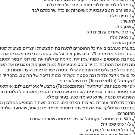
√ 1 מקל סלרי פרוס לפרוסות בעובי של כחצי ס"מ
√ 800 גרם רוטב עגבניות משומרות או כזה שהכנתם לבד
√ 1 כפית מלח
להגשה:
√ שמן זית
√ 1 כוס שקדים קצוצים דק
√ 1 כפית מלח
אופן ההכנה:
בקערה מערבבים את כל החומרים לתערובת הקציצות ויוצרים קציצות קטנטנו
בסיר בינוני מחממים 1/3 כוס שמן זית. על אש קטנה וסבלנית מטגנים את הגזר, הבצל, הפלפל החריף וראש הסלרי, עד שיזהיבו קלות. מוסיפים את מקל הסלרי והעגבניות, מכסים ומביאים לבעבוע קל.
במחבת מחממים 4 כפות שמן זית, מקמחים קלות את כדורוני הבשר ומטגנים ככה שיזהיבו מכל צד. מוציאים בכף מחוררת, מעבירים לסיר עם רוטב העגבניות, מכסים ומבשלים כחצי שעה.
מנגבים את המחבת בנייר סופג, מוסיפים 3 כפות שמן זית ומטגנים את השקדים עם המלח על אש קטנה, עד שיזהיבו קלות. רק שלא יישרפו. מערבבים ואחרי כדקה מסירים מהאש.
בסיר גדול מבשלים את הפסטה א־לה גיטרה לפי הוראות היצרן ומסננים.
כל סועד מקבל צלחת ובה פסטה ומעליה כמות נדיבה של הרוטב. בתפקיד הפ
"טקוזטה" (Taccozzette) בתבשיל איכרים
יופי של טבעונות. "טקוזטה" (Taccozzette) בתבשיל איכרים,צילום: איתיאל ציון
עוד פסטה בצורה אופיינית לאברוצו, שם מעויני הבצק מושווים ליהלומים 
השתגעתי מכמה שהיא טעימה ככה, בעירום מלא.
הדרך להצלחה עוברת באיכות המרכיבים. הכרוב השחור המופיע במתכון הוא
במטבח האיטלקי. אני השתמשתי בתפוחי אדמה מזן באטר, שהטעם שלהם עוש
החומרים:
√ 500 גרם פסטה "טקוזטה" או שברי פסטה שטוחה אחרת
√ 1/3 כוס שמן זית
√ 1 בצל אדום גדול קצוץ דק