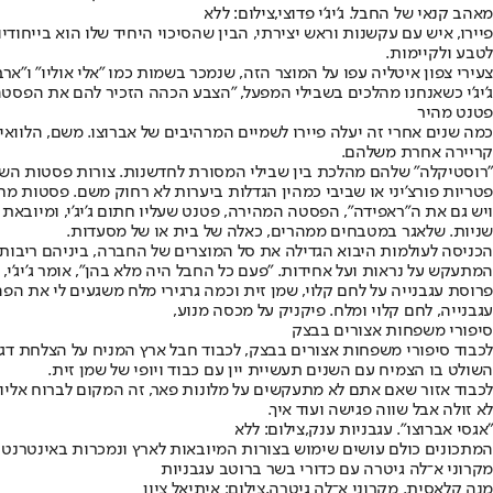
מאהב קנאי של החבל. ג'יג'י פדוצי,צילום: ללא
לטבע ולקיימות.
צעירי צפון איטליה עפו על המוצר הזה, שנמכר בשמות כמו "אלי אוליו" ו"
ג'יג'י כשאנחנו מהלכים בשבילי המפעל, "הצבע הכהה הזכיר להם את הפסטה
פטנט מהיר
כמה שנים אחרי זה יעלה פיירו לשמיים המרהיבים של אברוצו. משם, הלוואי
קריירה אחרת משלהם.
"רוסטיקלה" שלהם מהלכת בין שבילי המסורת לחדשנות. צורות פסטות השי
פטריות פורצ'יני או שביבי כמהין הגדלות ביערות לא רחוק משם. פסטות 
שניות. שלאגר במטבחים ממהרים, כאלה של בית או של מסעדות.
הכניסה לעולמות היבוא הגדילה את סל המוצרים של החברה, ביניהם ריבות,
המתעקש על נראות ועל אחידות. "פעם כל החבל היה מלא בהן", אומר ג'יג'י,
פרוסת עגבנייה על לחם קלוי, שמן זית וכמה גרגירי מלח משגעים לי את ה
עגבנייה, לחם קלוי ומלח. פיקניק על מכסה מנוע,
סיפורי משפחות אצורים בבצק
לכבוד סיפורי משפחות אצורים בבצק, לכבוד חבל ארץ המניח על הצלחת דג
השולט בו הצמיח עם השנים תעשיית יין עם כבוד ויופי של שמן זית.
לכבוד אזור שאם אתם לא מתעקשים על מלונות פאר, זה המקום לברוח אלי
לא זולה אבל שווה פגישה ועוד איך.
"אגסי אברוצו". עגבניות ענק,צילום: ללא
המתכונים כולם עושים שימוש בצורות המיובאות לארץ ונמכרות באינטרנט 
מקרוני א־לה גיטרה עם כדורי בשר ברוטב עגבניות
מנה קלאסית. מקרוני א־לה גיטרה,צילום: איתיאל ציון