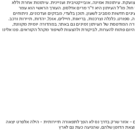
ועקת. עיתונות אמינה, אובייקטיבית ועניינית. עיתונות אחרת וללא
עור החשיפה הגבוה ביותר בימי חול. מו"ל העיתון היא ד"ר מרים אדלסון. העורך הראשי הוא עמר
 והעורך המייסד הוא עמוס רגב. אתרי האינטרנט של "ישראל היום" בעברית ובאנגלית, כמו כן היישומונים (אפליקציות) לאנדרואיד ול-iOS, מציגים חדשות מסביב לשעון, תוכן בלעדי, מבזקים ועדכונים, ניתוחים
, ספורט, כלכלה וצרכנות, בריאות, חיילים, אוכל, יהדות, תיירות ורכב.
דורה המודפסת של העיתון זמינים גם באתר, במהדורה יומית מקוונת,
היום פתוח להערות, לביקורת ולהצעות לשיפור מקהל הקוראים. פנו אלינו
ם - אזור שרק בדרך נס לא הפך לתפאורה תיירותית • הילה אלפרט יצאה
וצאת הדופן שלהם, שהגיעה כעת גם לארץ