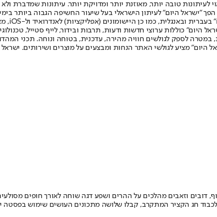
לעיתונות טובה יותר, מאוזנת יותר ומדויקת יותר. עיתונות שמדברת ולא צ
שלום. המהדורה המודפסת הראשונה פורסמה ב-30 ביולי 2007, וב-2010 הפך "ישראל היום" לעיתון הישראלי בעל שי
לחמנוביץ,
ל היום" כוללות ערוצי חדשות ודעות, תרבות ובידור, לייף סטייל, טכנולוגיה
ברית, במטרה לספק לגולשים חוויה מהירה, עדכנית, בטוחה ונוחה. תכני המה
ל היום" מציע לגולשי האתר הנחות ומבצעים על מוצרים ושירותים. ישראל 
וף, דובים וזאבים מהלכים על ההרים ושפע דגה שוחה לאורך חופים מסולעי
לכבוד חג הקציר המתקרב, קבלו שלושה מתכונים העושים שימוש בפסטה י