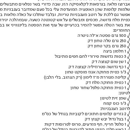
שלמות קלופות שהן האופציה המועדפת עלי בכל פעם שמדובר בעגבניות מ
אפשר גם ללכת על רוטב מעגבניות טריות, ובלבד שתלכו על כאלה מלאות בטע
כפית מלח גדושה, מכסים ומבשלים על אש קטנטנה כשעה, שבמהלכה יגירו העג
את בשר הטלה אפשר להמיר בכרעיים של עוף ואת הפסטה בלינגוויני או בבו
החומרים:
√ 500 גרם פסטה א־לה גיטרה
√ 250 גרם טלה טחון דק
√ 250 גרם בקר טחון דק
√ 1 חלמון ביצה
√ 3 כפות גדושות פירורי לחם חפים מתיבול
√ 1 שן שום קצוצה דק
√ 1 כף גדושה פטרוזיליה קצוצה דק
√ 1/3 כפית מחוקה אגוז מוסקט טחון
√ קליפה מגוררת מ־1 לימון (רק הצהוב, בלי הלבן)
√ 1 כפית מחוקה מלח דק
√ 1 כפית מחוקה פלפל שחור טחון
לטיגון:
√ שמן זית לטיגון
√ 1/3 כוס קמח
לרוטב העגבניות:
√ 2 גזרים קלופים חתוכים לקוביות בגודל של כס"מ
√ 1 בצל גדול יבש קצוץ דק
√ 1 פלפל חריף, חף מזרעים, פרוס לפרוסות דקות
√ 1 ראש סלרי בינוני חתוך לקוביות בגודל של כס"מ