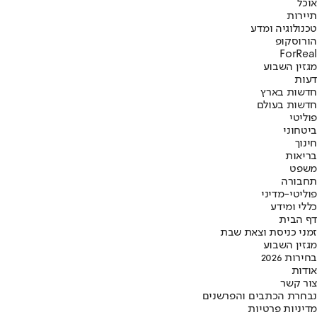
אוכל
תיירות
טכנולוגיה ומדע
הורוסקופ
ForReal
מגזין השבוע
דעות
חדשות בארץ
חדשות בעולם
פוליטי
ביטחוני
חינוך
בריאות
משפט
תחבורה
פוליטי-מדיני
כללי ומידע
דף הבית
זמני כניסת וצאת שבת
מגזין השבוע
בחירות 2026
אודות
צור קשר
נבחרת הכתבים והפרשנים
מדיניות פרטיות