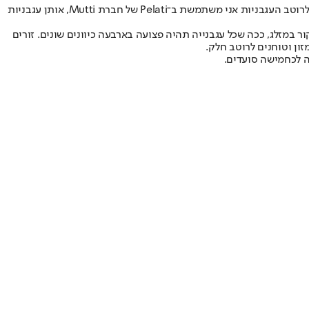
אברוצו מלאה בגרסאות לקלאסיקה הזו, שבה כדורי בשר נפלאים מתבשלים ברוטב עגבניות. המתכון שלפניכם הוא הגרסה שלי הסרה לחוקי הכשרות. לרוטב העגבניות אני משתמשת ב־Pelati של חברת Mutti, אותן עגבניות
 במזלג, ככה שכל עגבנייה תהיה פצועה בארבעה כיוונים שונים. זורים
ון וטוחנים לרוטב חלק.
ה לכחמישה סועדים.