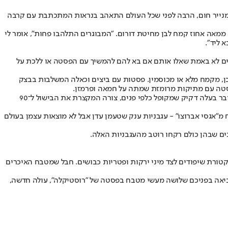
ז בייצור פסטה מקמח מלא אותה שיווק באריזות מנייר חום, הרבה לפני שכל העולם התאהב בנראות המתכתבת עם קרבה
 ממאה אחוז קמח לבן מחיטת דורום. "המבוגרים התלהבו פחות", אומר לי
 ליד".
החיים לא באמת שאלו אותם אם בא להם להמשיך עם הפסטה או ללכת על
ן, מקמח מלא או מכוסמין. פסטות עם ביצים וכאלה המשלבות בבצק
 פסטה עם מתיקות מרומזת שמתה על חמאה ופרמזן.
ויש גם את ה"ראפידה", הפסטה המהירה, פטנט שעליו חתום ג'יג'י, ומיובאת גם היא לארץ. מרחוק היא נראית כמו ספגטי, אבל כשמתקרבים רואים שמדובר בעלה דקיק שמקופל כלפי פנים, צורה המקצרת את הבישול ל־90
מ"אגסי אברוצו" - עגבניות ענק שטעמן עדן אבל לא מוצאות עצמן בעולם
נים שבהן כולם רקחו רוטב מהעגבניות האלה.
טורת שיפודים לצד מיני ירקות ופטריות כבושים. חבל שמטבח האיכרים
מביאה בפניכם שלושה מעשי מטבח בפסטה של "רוסטיקלה", עולה חדשה,