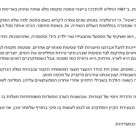
פיירו, איש עם עקשנות וראש יצירתי, הבין שהסיכוי היחיד שלו הוא בייחודיות. ב־1981 החליט להתרכ
ארביאטה", כי הרגולציה באותן שנים אסרה לקרוא בשם פסטה למה שלא הופק
 שנמכרה במלחמת העולם השנייה. אז, בשנות מחסור, הכינו אותה מכל הבא
, הוא משקיף על המפעל שהצעידו שני ילדיו, ג'יג'י וסטפניה, שתהפוכות 
יכות לחבל אברוצו מיוצרות לצד פסטות מאזורים אחרים. פסטות מקמח לב
מחיטים עתיקות לצד פסטות שבהן מיצי פירות מחליפים את המים, יוצרים
 מאפים, שמן זית נהדר הנעצר מעצי המשפחה ונקטר עגבניות נפלא הנרקח 
 כשבשדה קטן אנחנו עורכים פיקניק על מכסה מנוע.
פה כשאני הולכת בשבילי הדמיון אחרי אחרון המתעקשים עליהן, מפליגה לש
ה נהדרת ויופי של קטניות, שבשעות הערב מסעדות משפחתיות מעלות בו ק
ו מבעירת הקיץ המתקרב או לבוא לעשות בו סקי בחורף שלאחר מכן, אני 
ובמעדניות.