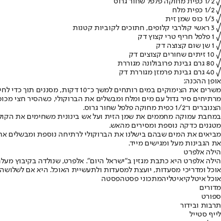
√ 1/2 כפית מחוקה פלפל שחור גרוס
√ 1/2 כפית מלח
√ 1/3 כוס שמן זית
√ 3 ראשי קולרבי קלופים, חתוכים לקוביות קטנות
√ 1 פלפל חריף טרי קצוץ דק
√ 1 שן שום קצוצה דק
√ 10 זיתים שחורים קצוצים דק
√ 80 גרם גבינת פרובולונה מגוררת
√ 40 גרם גבינת פרמזן מגוררת דק
אופן ההכנה:
משרים את הצימוקים במים רותחים למשך כ־10 דקות, מסננים תוך כדי לחיצה וקוצצים דק.
הצנוברים ו־1/2 כפית מחוקה פלפל שחור גרוס.
מטגנים כדקה נוספת ומסירים מהאש.
מביאים את המים שבהם בישלנו את הברוקולי לרתיחה נוספת ומבשלים את 
את הגבינות מעל ומגישים מייד.
הילה אלפרט
הילה אלפרט היא כתבת מגזין ב"ישראל היום". אלפרט, שנולדה בקיבוץ מעלה
אוכל ומדריכי מסעדות, יועצת למסעדות ולתעשיית האוכל. היא אם לשלושה 
אוכל איטלקי
איטליה
מתכוני פסטה
פסטה
מדורים
ספורט
תרבות ובידור
לייף סטייל