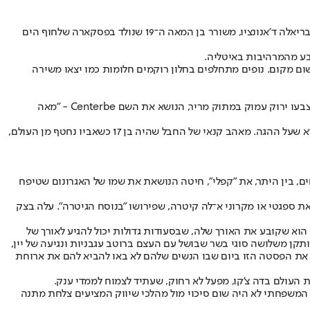
תְּנוּ לִי נִיר קָטוֹן,/ עַל רֶכֶס אוֹ בִשׁפֶלֶת/ וּבוֹ מַעיָן קָטוֹן, רַב־קֶצֶף אוֹ בָהִיר:/ אֶבנֶה לִי שָׁם אַרמוֹן, מִתֶּבֶן אוֹ חָצִיר,/ עִם גַּן פִּרחֵי אָבִיב - סִגָּל אוֹ חֲבַצֶלֶת", כתב גבריאלה ד'אנונציו, משורר בן המאה ה־19 שנולד בפסקארה שלחוף הים
בע מהמרהיבות באיטליה.
שום מקום. נופים מתחלפים בחלון רוקמים חלומות כמו יצאו משירה
למרגלות ההרים, אדמה טובה מצמיחה עשבי תבלין בבר. שם, בשנת 1817 החל בנימינו טורו לרקוח מהם משקה שראשיתו תרופה, שהיתה לדיז'סטיף שצבעו ירוק עמוק במתוק מריר, הנושא את השם Centerbe - "מאה
אברוצו משמחת עיניים, אף ופה. רק בדרך נס עוד לא הפכה לתפאורה עבור קבוצות תיירים. המארח שלי, ג'אנלואיג'י פדוצי, זה שכולם קוראים לו ג'יג'י, הוא שעל ההגה. מאהב קנאי של החבל שהיה בן 17 כשאביו נחטף מן העולם,
ם, בין היתר, את "קפלי", חיטה הנושאת את שמו של האגרונום שטיפח
 ספגטי או מקרוני א־לה קיטרה, שפירושו "בנוסח הגיטרה". עלה בצק
וכה. מספר הסועדים הוא שקובע את האורך שלה, שבסעודות גדולות יכול להגיע לאורך של
קן משלושה סוגי בשר שבושל עם העצם ברוטב עגבניות ונגיעה של יין,
או את הפסטה הזו ביום שבו הנשים שלהם לא באו להביא להם את ארוחת
 העולם בדה צ'קו, מפעל לא רחוק, שעתיד לצמוח לממדי ענק.
למפעל המשפחתי לא היה שום סיכוי מול מהלכי שיווק המציעים צלחת מתנה