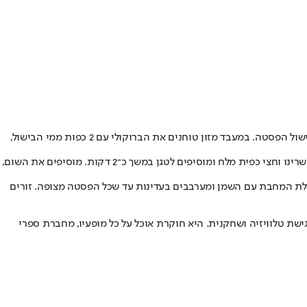
מרתיחים סיר גדול עם מים ומלח ומבשלים את הברוקולי, כשהסיר חצי מכוסה, כ־10 דקות. מוציאים את הברוקולי בכף מחוררת ושומרים את המים לבישול הפסטה. במעבד מזון טוחנים את הברוקולי עם 2 כפות ממי הבישול,
במחבת עמוקה מחממים את שמן הזית ועל אש בינונית משחימים את הקולרבי. משהזהיבו, מוסיפים פנימה את הפלפל החריף, הזיתים והצימוקים שהשרינו וחצי כפית מלח ומוסיפים לטגן במשך כ־2 דקות. מוסיפים את השום,
ולת המחבת עם השמן ומערבבים בעדינות עד שכל הפסטה מצופה. זורים
ישת טלוויזיה ושחקנית. היא חוקרת אוכל על כל מופעיו, מחברת ספרי