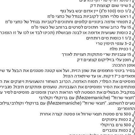
√ 1 פלפל חריף טרי חף מזרעים
√ 3 שיני שום קצוצות דק
√ 1/2 כוס (100 מ"ג) יין אדום יבש בעל גוף
√ 1 ראש סלרי חתוך לקוביות בגודל של כחצי ס"מ
√ 2 תפוחי אדמה בינוניים קלופים וחתוכים לקוביות בגודל של כחצי ס"מ
√ 15 עלי כרוב שחור חתוכים לסרטים ברוחב של כשני מ"מ
√ 2 כוסות שעועית אדומה או לבנה מבושלת (תכינו לבד או לכו על זו הנמכרת מצוננת)
√ 1/2 1 כוסות מים רותחים
√ 3-2 ענפי תימין טרי
√ 1 כפית מלח
√ 15 עגבניות שרי מתוקות חצויות לאורך
√ חופן עלי בזיליקום קצוצים דק
אופן ההכנה:
ומאדים כ־7 דקות, או עד שיתאדה הנוזל.
מוסיפים את הסלרי, תפוח האדמה, הכרוב השחור והשעועית ויוצקים את המים רותחים. מוסיפים את ענפי 
פותחים את הסיר ומוסיפים את העגבניות. טועמים ומתקנים תיבול. מגבירים את ה
במקביל, מבשלים את הפסטה לפי הוראות היצרן ומסננים. מוסיפים לסיר עם ה
"חצאי שרוול" (Mezzemaniche) עם ברוקולי וקולרבי
טעים להשתגע. "חצאי שרוול" (Mezzemaniche) עם ברוקולי וקולרבי,צילום: איתיאל ציון
החומרים:
√ 500 גרם פסטת חצאי שרוול או פסטה קצרה אחרת
√ 2 כפות צימוקים
√ 500 גרם ברוקולי
√ 2 כפות צנוברים