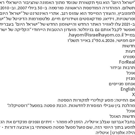
"ישראל היום" הוא גוף תקשורת שנוסד מתוך האמונה שהציבור הישראלי ראוי 
ת
ופרשנויות, וידיאו, פודקאסטים ושידורים חיים. פלטפורמות הדיגיטל של "ישרא
ב-2021 עלו לאוויר האתר החדש והיישומון החדש של "ישראל היום" בע
ואפשר לקבל אותם גם בניוזלטר. מועדון ההטבות הייחודי "הקליקה של ישרא
במייל hayom@israelhayom.co.il.
יום חמישי, 30.4.2026
י"ג באייר תשפ"ו
חדשות
דעות
ספורט
ForReal
תרבות ובידור
אוכל
מגזין
אנחנו מגייסים
English
X
אם החיטה: מסע קולינרי למקורות הפסטה
מהלכת בין שבילי המסורת לחדשנות. הכנת פסטה במפעל "רוסטיקלה"
אוכל
חדשות האוכל
בחבל אברוצו שבלב איטליה, הזמן לא ממהר • זיתים וגפנים מנקדים את הנ
למסע בתוך היופי הזה, שם פועל מפעל פסטה משפחתי בן ארבעה דורות • 
הילה אלפרט
| איטליה