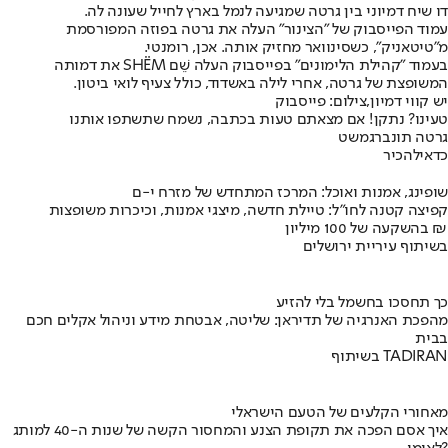
דו שיח דמיוני בין גרטה שמגיעה לנמל בארץ לחייל שעונה לה.
עמוד הפייסבוק של "הצינור" העלה את גרטה בפוזה המפורסמת
מ"טיטאניק", כשסינוואר מחזיק אותה. אכן, רומנטי.
בעמוד "קהילת הלימונים" בפייסבוק העלה שֵׁם SHËM את דמותה
המשופצת של גרטה, אחרי לילה באשדוד, כולל צעיף לואי ביטון.
יש קווי דמיון,צילום: פייסבוק
טעינו? נתקן! אם מצאתם טעות בכתבה, נשמח שתשתפו אותנו
גרטה תונברג
משט
כדאי
להכיר
שופינג, אמנות ואוכל: המרכז המתחדש של מזרח י-ם
קפיצה קטנה לחו"ל: טיילת חדשה, מיצגי אמנות, וכיכרות משופצות
בהשקעה של 100 מיליון ₪
בשיתוף עיריית ירושלים
כך תחסכו בחשמל בלי להזיע
מהפכת האנרגיה של תדיראן: שליטה, אבטחת מידע וניהול אקלים חכם
בבית
בשיתוף TADIRAN
מאחורי הקלעים של הטעם הישראלי
איך אסם הפכה את תקופת הצנע והמחסור הקשה של שנות ה-40 למותג