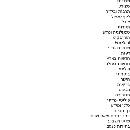
מדורים
ספורט
תרבות ובידור
לייף סטייל
אוכל
תיירות
טכנולוגיה ומדע
הורוסקופ
ForReal
מגזין השבוע
דעות
חדשות בארץ
חדשות בעולם
פוליטי
ביטחוני
חינוך
בריאות
משפט
תחבורה
פוליטי-מדיני
כללי ומידע
דף הבית
זמני כניסת וצאת שבת
מגזין השבוע
בחירות 2026