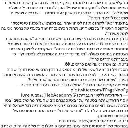
גם קלאסיקות רשת חזרו לתמונה: ציוץ קצרצר עם סרטון ישן ובו האמירה
המפורסמת שלה: "How dare you" הפך ל"תגובתה לסנדוויץ' המעליב
שקיבלה". ועם הכריך הגיע גם תיאבון לעוד ממים – יש כאלה שהציעו
שתיכנס ל"האח הגדול".
בתאגיד "כאן" לקחו את זה לכיוון אחר, עם דמותו של אמנון טיטינסקי
מ"קופה ראשית" בלבוש דייג, תחת הכיתוב: "תיעוד בלעדי של גרטה מגיעה
לנמל אשדוד".
בתוך ים הציוצים היו גם מי שכתבו תרחישים בדיוניים: "גרטה מתאהבת
בלוחם שייטת 13 שהשתלט על הספינה, מתגיירת, עוברת לגור בשפירא
ופותחת מאפייה שבדית בשם 'בתה וגרטה'". האקדמיה ללשון העברית
הצטרפה בפוסט משלה: "תיעוד נדיר: גרטה אומרת לא לסנדוויץ’ - כי
בעברית אומרים כריך".
גרטה, גם אנחנו מעדיפים כריכים. 🤓
הסנדוויץ' נקרא על שמו של ג'ון מונטאגיו, הרוזן הרביעי מסנדוויץ', שהיה
מהמר כפייתי. כדי לא לחדול מהימוריו היה מורה למשרתיו בשעת ארוחת
הערב: "שימו בשר בין שתי פרוסות לחם והביאו אותו אליי!"
ומאיפה קיבלנו את הכריך? המילה כָּרִיךְ נוצרה בעברית החדשה…
pic.twitter.com/FP4gzNnoPg
— האקדמיה ללשון העברית (@HebAcademy)
June 9, 2025
יוסף חדאד שיתף בסטורי שלו באינסטגרם מם שהעלה פרופיל בשם "בטן
מלאה", ושבו רואים את גרטה בפרצוף חמוץ כשמאחוריה דגל ישראל, והיא
כותבת שוב ושוב על הלוח "עם ישראל חי" - כמו המם המפורסם של
משפחת סימפסון.
גרטה, תביני את המסר,צילום: אינסטגרם
בפרופיל של "סטטוסים מצייצים" בפייסבוק העלו ציוץ של אורי גרוס, שכתב