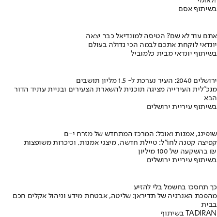
לאומי?
בשיתוף אסם
אתם עוד לא שם? הטיסה למונדיאל כבר יצאה
יונדאי לוקחת אתכם לבמה הכי גדולה בעולם
בשיתוף יונדאי מבית כלמוביל
ירושלים 2040: העיר נערכת ל- 1.5 מליון תושבים
מנכ"לית העירייה מציגה תוכנית להשארת הצעירים ובניית עתיד הדור
הבא
בשיתוף עיריית ירושלים
שופינג, אמנות ואוכל: המרכז המתחדש של מזרח י-ם
קפיצה קטנה לחו"ל: טיילת חדשה, מיצגי אמנות, וכיכרות משופצות
בהשקעה של 100 מיליון ₪
בשיתוף עיריית ירושלים
כך תחסכו בחשמל בלי להזיע
מהפכת האנרגיה של תדיראן: שליטה, אבטחת מידע וניהול אקלים חכם
בבית
בשיתוף TADIRAN