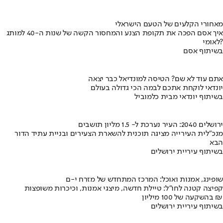
מאחורי הקלעים של הטעם הישראלי
איך אסם הפכה את תקופת הצנע והמחסור הקשה של שנות ה-40 למותג
לאומי?
בשיתוף אסם
אתם עוד לא שם? הטיסה למונדיאל כבר יצאה
יונדאי לוקחת אתכם לבמה הכי גדולה בעולם
בשיתוף יונדאי מבית כלמוביל
ירושלים 2040: העיר נערכת ל- 1.5 מליון תושבים
מנכ"לית העירייה מציגה תוכנית להשארת הצעירים ובניית עתיד הדור
הבא
בשיתוף עיריית ירושלים
שופינג, אמנות ואוכל: המרכז המתחדש של מזרח י-ם
קפיצה קטנה לחו"ל: טיילת חדשה, מיצגי אמנות, וכיכרות משופצות
בהשקעה של 100 מיליון ₪
בשיתוף עיריית ירושלים