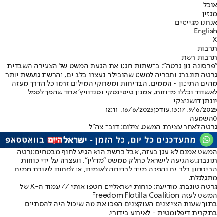
אוכל
מגזין
אנחנו מגייסים
English
X
תרבות
תרבות רשת
"פרסונה נון גרטה": ברשתות חגגו את הגעת המשט של הצעירה השבדית
גרטה תונברג וחבריה למשט שהובילה נעצרו בלב ים, והרשת גועשת יותר
מהים התיכון • הממים, הבדיחות ומשחקי המילים זרמו כל הדרך מעזה
לאשדוד וכללו מדוזות, אמנון טיטינסקי וסנדוויץ’ אחד שהפך לסמל
יונתן דושניצקי
9/6/2025, 13:17
,עודכן
16/6/2025, 12:11
0
השמעה
גרטה לאחר עצירת המשט. צילום: דובר צה"ל
המשט אמנם לא עגן בעזה, אבל ברשת הוא הגיע לחוף מבטחים:
גרטה
תונברג,
שהגיעה לישראל כחלק ממשט "מדלין", ונעצרה על ידי כוחות
הביטחון בלב ים והפכה מייד לבדיחה לאומית, או לפחות לשורת ממים
מתגלגלת.
גרטה טונברג מודיעה: כוחות ישראליים חטפו אותי // עמוד ה-X של
המשט לעזה Freedom Flotilla Coalition
בתוך שעות הצייצנים העוקצנים הפכו את מה שיכול היה להסתיים
בתקרית דיפלומטית - לאירוע בידורי.