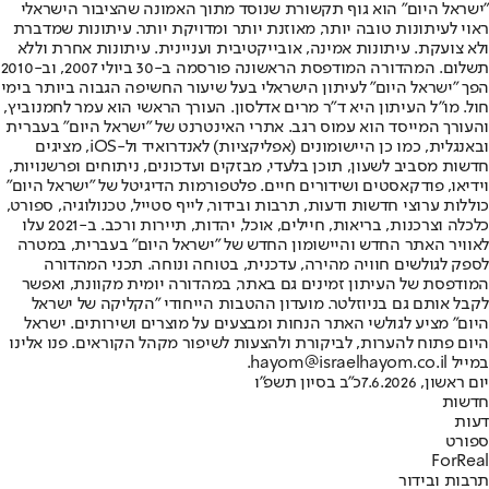
"ישראל היום" הוא גוף תקשורת שנוסד מתוך האמונה שהציבור הישראלי
ראוי לעיתונות טובה יותר, מאוזנת יותר ומדויקת יותר. עיתונות שמדברת
ולא צועקת. עיתונות אמינה, אובייקטיבית ועניינית. עיתונות אחרת וללא
תשלום. המהדורה המודפסת הראשונה פורסמה ב-30 ביולי 2007, וב-2010
הפך "ישראל היום" לעיתון הישראלי בעל שיעור החשיפה הגבוה ביותר בימי
חול. מו"ל העיתון היא ד"ר מרים אדלסון. העורך הראשי הוא עמר לחמנוביץ,
והעורך המייסד הוא עמוס רגב. אתרי האינטרנט של "ישראל היום" בעברית
ובאנגלית, כמו כן היישומונים (אפליקציות) לאנדרואיד ול-iOS, מציגים
חדשות מסביב לשעון, תוכן בלעדי, מבזקים ועדכונים, ניתוחים ופרשנויות,
וידיאו, פודקאסטים ושידורים חיים. פלטפורמות הדיגיטל של "ישראל היום"
כוללות ערוצי חדשות ודעות, תרבות ובידור, לייף סטייל, טכנולוגיה, ספורט,
כלכלה וצרכנות, בריאות, חיילים, אוכל, יהדות, תיירות ורכב. ב-2021 עלו
לאוויר האתר החדש והיישומון החדש של "ישראל היום" בעברית, במטרה
לספק לגולשים חוויה מהירה, עדכנית, בטוחה ונוחה. תכני המהדורה
המודפסת של העיתון זמינים גם באתר, במהדורה יומית מקוונת, ואפשר
לקבל אותם גם בניוזלטר. מועדון ההטבות הייחודי "הקליקה של ישראל
היום" מציע לגולשי האתר הנחות ומבצעים על מוצרים ושירותים. ישראל
היום פתוח להערות, לביקורת ולהצעות לשיפור מקהל הקוראים. פנו אלינו
במייל hayom@israelhayom.co.il.
יום ראשון, 7.6.2026
כ"ב בסיון תשפ"ו
חדשות
דעות
ספורט
ForReal
תרבות ובידור