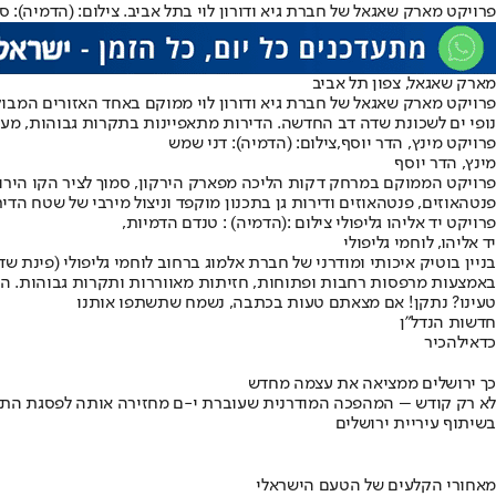
פרויקט מארק שאגאל של חברת גיא ודורון לוי בתל אביב. צילום: (הדמיה): סטוד
מארק שאגאל, צפון תל אביב
נופי ים לשכונת שדה דב החדשה. הדירות מתאפיינות בתקרות גבוהות, מערכת בית חכם מ
פרויקט מינץ, הדר יוסף,צילום: (הדמיה): דני שמש
מינץ, הדר יוסף
פנטהאוזים, פנטהאוזים ודירות גן בתכנון מוקפד וניצול מירבי של שטח הדירה. דירת 5 חדרים בקומה 2 - במבצע סוף שנה תעלה החל מ-5.1 מילי
פרויקט יד אליהו גליפולי צילום :(הדמיה) : טנדם הדמיות,
יד אליהו, לוחמי גליפולי
באמצעות מרפסות רחבות ופתוחות, חזיתות מאווררות ותקרות גבוהות. החל מ-2.83 מיליון שקל לדירות 2 חדרים בתקופת ה
טעינו? נתקן! אם מצאתם טעות בכתבה, נשמח שתשתפו אותנו
חדשות הנדל"ן
כדאי
להכיר
כך ירושלים ממציאה את עצמה מחדש
לא רק קודש – המהפכה המודרנית שעוברת י-ם מחזירה אותה לפסגת התי
בשיתוף עיריית ירושלים
מאחורי הקלעים של הטעם הישראלי