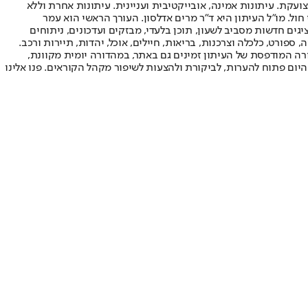
ועקת. עיתונות אמינה, אובייקטיבית ועניינית. עיתונות אחרת וללא
עור החשיפה הגבוה ביותר בימי חול. מו"ל העיתון היא ד"ר מרים אדלסון. העורך הראשי הוא עמר
 והעורך המייסד הוא עמוס רגב. אתרי האינטרנט של "ישראל היום" בעברית ובאנגלית, כמו כן היישומונים (אפליקציות) לאנדרואיד ול-iOS, מציגים חדשות מסביב לשעון, תוכן בלעדי, מבזקים ועדכונים, ניתוחים
, ספורט, כלכלה וצרכנות, בריאות, חיילים, אוכל, יהדות, תיירות ורכב.
דורה המודפסת של העיתון זמינים גם באתר, במהדורה יומית מקוונת,
היום פתוח להערות, לביקורת ולהצעות לשיפור מקהל הקוראים. פנו אלינו