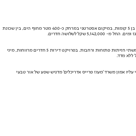
פרויקט מארק שאגאל של חברת גיא ודורון לוי ממוקם באחד האזורים המבוקשים בצפון תל אביב. מדובר בפרויקט בוטיק הכולל 25 דירות בלבד במבנה בן 5 קומות, במיקום אסטרטגי במרחק כ-400 מטר מחוף הים, בין שכונת
שקל לשלושה חדרים.
פרויקט הממוקם במרחק דקות הליכה מפארק הירקון, סמוך לציר הקו הירוק של הרכבת הקלה. לפרויקט יתרון בלעדי המעניק את האפשרות ליהנות משתי חזיתות פתוחות ורחבות. בפרויקט דירות 5 חדרים מרווחות, מיני
 יד לבנים) של 7 קומות שיכלול 69 יח"ד בתמהיל מגוון. התכנון האדריכלי עליו אמון משרד 'מעוז פרייס אדריכלים' מדגיש שפע של אור טבעי