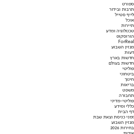
ספורט
תרבות ובידור
לייף סטייל
אוכל
תיירות
טכנולוגיה ומדע
הורוסקופ
ForReal
מגזין השבוע
דעות
חדשות בארץ
חדשות בעולם
פוליטי
ביטחוני
חינוך
בריאות
משפט
תחבורה
פוליטי-מדיני
כללי ומידע
דף הבית
זמני כניסת וצאת שבת
מגזין השבוע
בחירות 2026
אודות