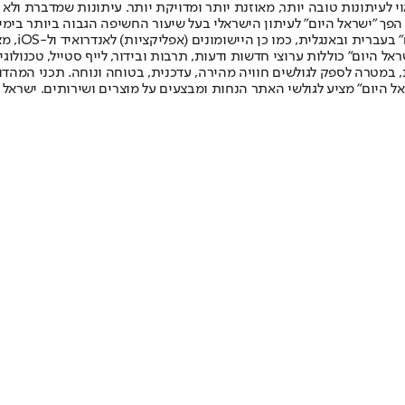
לעיתונות טובה יותר, מאוזנת יותר ומדויקת יותר. עיתונות שמדברת ולא צ
שלום. המהדורה המודפסת הראשונה פורסמה ב-30 ביולי 2007, וב-2010 הפך "ישראל היום" לעיתון הישראלי בעל שי
לחמנוביץ,
ל היום" כוללות ערוצי חדשות ודעות, תרבות ובידור, לייף סטייל, טכנולוגיה
ברית, במטרה לספק לגולשים חוויה מהירה, עדכנית, בטוחה ונוחה. תכני המה
ל היום" מציע לגולשי האתר הנחות ומבצעים על מוצרים ושירותים. ישראל 