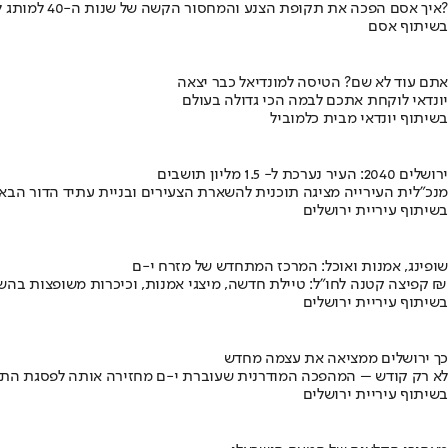
איך אסם הפכה את תקופת הצנע והמחסור הקשה של שנות ה-40 למותג לאומי?
בשיתוף אסם
אתם עוד לא שם? הטיסה למונדיאל כבר יצאה
יונדאי לוקחת אתכם לבמה הכי גדולה בעולם
בשיתוף יונדאי מבית כלמוביל
ירושלים 2040: העיר נערכת ל- 1.5 מליון תושבים
מנכ"לית העירייה מציגה תוכנית להשארת הצעירים ובניית עתיד הדור הבא
בשיתוף עיריית ירושלים
שופינג, אמנות ואוכל: המרכז המתחדש של מזרח י-ם
קפיצה קטנה לחו"ל: טיילת חדשה, מיצגי אמנות, וכיכרות משופצות בהשקעה של 100 מיליון ₪
בשיתוף עיריית ירושלים
כך ירושלים ממציאה את עצמה מחדש
לא רק קודש – המהפכה המודרנית שעוברת י-ם מחזירה אותה לפסגת התי
בשיתוף עיריית ירושלים