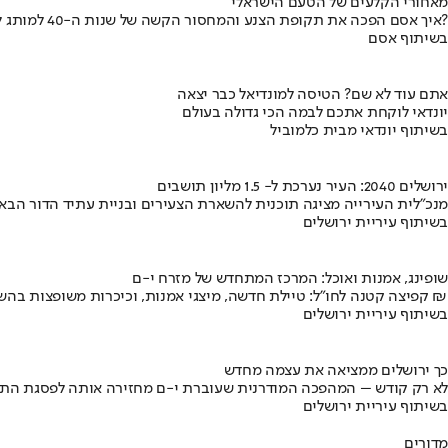
מאחורי הקלעים של הטעם הישראלי
איך אסם הפכה את תקופת הצנע והמחסור הקשה של שנות ה-40 למותג לאומי?
בשיתוף אסם
אתם עוד לא שם? הטיסה למונדיאל כבר יצאה
יונדאי לוקחת אתכם לבמה הכי גדולה בעולם
בשיתוף יונדאי מבית כלמוביל
ירושלים 2040: העיר נערכת ל- 1.5 מליון תושבים
מנכ"לית העירייה מציגה תוכנית להשארת הצעירים ובניית עתיד הדור הבא
בשיתוף עיריית ירושלים
שופינג, אמנות ואוכל: המרכז המתחדש של מזרח י-ם
קפיצה קטנה לחו"ל: טיילת חדשה, מיצגי אמנות, וכיכרות משופצות בהשקעה של 100 מיליון ₪
בשיתוף עיריית ירושלים
כך ירושלים ממציאה את עצמה מחדש
לא רק קודש – המהפכה המודרנית שעוברת י-ם מחזירה אותה לפסגת התי
בשיתוף עיריית ירושלים
מדורים