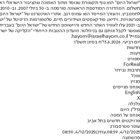
"ישראל היום" הוא גוף תקשורת שנוסד מתוך האמונה שהציבור הישראלי ראוי 
ת
ופרשנויות, וידיאו, פודקאסטים ושידורים חיים. פלטפורמות הדיגיטל של "ישרא
ב-2021 עלו לאוויר האתר החדש והיישומון החדש של "ישראל היום" בע
ואפשר לקבל אותם גם בניוזלטר. מועדון ההטבות הייחודי "הקליקה של ישרא
במייל hayom@israelhayom.co.il.
יום רביעי, 3.6.2026
י"ח בסיון תשפ"ו
חדשות
דעות
ספורט
ForReal
תרבות ובידור
אוכל
מגזין
אנחנו מגייסים
English
X
כלכלה
נדל"ן היום
אנחנו על המפה
פרויקטים חדשים בתל אביב
עופר פטרסבורג
4/12/2025, 08:59
,עודכן
4/12/2025, 08:59
0
השמעה