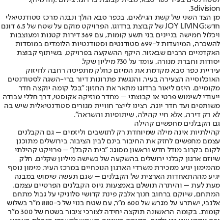
3division,
מן הצד השני של קשת הגילאים, בכפר סבא הולך ונבנה מרכז סטודנטיאלי
חדש:JOY LIVING של קבוצת ברדוגו. הפרויקט מוקם על שטח של 6.5 דונם
ויכלול חמישה בניינים בני תשע קומות, עם 369 דירות קטנות ומעוצבות
להשכרה, המיועדות ל-699 סטודנטים וסטודנטיות הלומדים במוסדות
האקדמיים הרבים שבאזור. היקף ההשקעה בפרויקט, בשיתוף קבוצת
יסודות וחברת מנורה, עומד על 730 מיליון שקל.
עיריית כפר סבא מקדמת את המיזם כחלק מתפיסה רחבה לחיזוק
האוכלוסייה הצעירה בעיר, והנגשת פתרונות דיור ברי-השגה לסטודנטים
מקומיים. היזם ליאור ברדוגו מתאר את החזון: "בכל קומה יוקצה חדר
ייעודי לשימוש פרטי או קבוצתי – מחדר מוזיקה אקוסטי, דרך חללי עבודה
משותפים ועד חדר יוגה. רצינו לייצר חוויית מגורים סטודנטיאלית שיש בה
לא רק דירה, אלא חיי קהילה, שיתופיות והשראה".
גם הקבלנים מחפשים קהילה
קהילתיות אינה מילה שמיוחדת רק לתושבים וליזמים – גם הקבלנים
עצמם מחפשים לחזק את החיבור בינם לבין הציבור. בירושלים מתוכנן
לקום בקרוב מודל חדש וראשון מסוגו: "בית הקבלן" – פרויקט קהילתי
שיוזם ארגון קבלני ירושלים בהשקעה של כשישה מיליון שקלים. חלק
מהמימון יגיע ממכירת משרדי הארגון הנוכחיים במרכז העיר, מימון נוסף
יגיע מההתאחדות הארצית של הקבלנים – שגם תעשה שימוש במבנה
מעת לעת – והיתרה תושלם באמצעות גיוס הקבלנים הפרטיים עצמם.
המתחם, שיוקם ברחוב חנוך אלבק פינת קדושי סלוניקי על גבול מתחם
אלנבי, ישתרע על מגרש של 600 מ"ר, עם שטח בנוי של כ-880 מ"ר בשלוש
קומות. בקומה הראשונה תוקצה יחידה לצורכי ציבור בשטח של 300 מ"ר