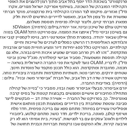
פרנקפורט" בשכונת הדר יוסף בתל אביב מתוך רצון להעצים את האופי
הקהילתי המובהק של השכונה, בשיתוף אפריקה ישראל מגורים, אקרו
נדל"ן ואזורים. מיקומו לצד המרכז הקהילתי בית פרנקפורט, מוקד חברתי
שמשרת את כל צפון תל אביב, מאפשר לדיירים החדשים להיות חלק
ממארג חברתי קיים, וליצור קהילה פנימית תוססת משלהם.
פרויקט עולם של שיכון ובינוי, אור יהודה,צילום: (הדמיה): 3DVision
גם בשיכון ובינוי נדל"ן אימצו את המגמה, עם פרויקט הדגל OLAM בנווה
איילון שבאור יהודה. במסגרת מהלך אסטרטגי רחב, גויסו לקמפיין קובי אוז
והג'ודוקא האולימפית רז הרשקו כסמלים לערכים של שייכות וחיים
קהילתיים. הפרויקט כולל 600 יחידות דיור ומציע חוויית מגורים אורבנית
מתקדמת. "זהו לא רק מרחב מגורים שמציע איכות חיים גבוהה, אלא גם
קהילה תוססת ומשמעות", מסביר אבישי קימלדורף, מנכ"ל שיכון ובינוי
נדל"ן. לדבריו, OLAM נועד לשקף את פני החברה הישראלית בשיאה –
חכמה, מחוברת ומתקדמת. הוא כולל תכנון מוקפד של מוסדות חינוך,
שטחים ירוקים, מרחבי פנאי, תשתיות מתקדמות ותחבורה ציבורית נוחה.
פרויקט אשירה שדה דב תל אביב, של חברת ״אביסרור משה ובניו״. צילום :
(הדמיה): באדיבות החברה,
יורם אביסרור, מבעלי אביסרור משה ובניו, מסביר כי "בנייה של קהילה
מתחילה מחיבורים אישיים ומפגשים בקבוצות קטנות על בסיס קרבה
גאוגרפית". כך, בפרויקט של החברה – אשירה שדה דב – מבקשים לייצר
סביבה עוטפת שמחברת בין הדיירים באמצעות תכנון מותאם אישית
ופסיליטיז עשירים במיוחד: מתחם ספא עם בריכה פנימית, חדר מלח
ושיזוף קולגן, סאונה, בריכת ילדים, חדר כושר, מתחם קולנוע, ג'ימבורי
לילדים ולאונג' עסקים עם בר לפגישות. "בעיניי, בית אמיתי הוא לא רק
ארבעה קירות, אלא המקום שבו נרקמות חברויות ונבנית תחושה של