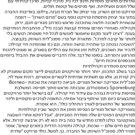
שירותים מלאים: מוסדות חינוך לכל גיל, מרכזי קניות, מרכז קהילתי עם
שלל חוגים ופעילויות, ואף סניפים של קופות חולים.
פרויקט מרום השרון, צור יצחק של חברת מבנה.,צילום: באדיבות החברה
בתוך צור יצחק מתפתח פרויקט נוסף בשם "מרום השרון" – דוגמה
עכשווית לשכונה חדשה שתוכננה מראש כמרחב מגורים חכם, ירוק
וקהילתי. מאחורי המיזם עומדת קבוצת מבנה נדל"ן, מהחברות הוותיקות
בענף. "רצינו ליצור מקום שיאפשר לאנשים לנהל חיי משפחה רגועים בלי
לוותר על קרבה למרכז", מתארת יעל פרי, סמנכ"לית השיווק בקבוצה.
"השכונה נבנתה כך שתהיה נגישה ונוחה, וגם כזו שמזמינה חיי קהילה:
להכיר את השכנים, לבלות זמן איכות עם הילדים בפארק, או פשוט ליהנות
מהרוגע והמרחב. בסופו של דבר, אלה הדברים שעושים את ההבדל ביומיום
ומבססים איכות חיים".
מפרטים סטנדרט וקהילתיות
כבר בשלב התכנון, יותר ויותר פרויקטים מבקשים לייצר מקום שמעניק לא
רק קורת גג, אלא גם תשתית אמיתית לקשרים אנושיים. רונית אשד לוי,
מנכ"לית אפריקה ישראל מגורים, מביאה כדוגמה את שכונת Borneo-
Sporenburg באמסטרדם, שנבנתה מראש מתוך תפיסה המשלבת
צפיפות עירונית גבוהה עם עידוד חיי קהילה. "גם בישראל יותר פרויקטים
מתבצעים כיום תוך שיתוף ציבור אמיתי, התאמה לצרכים מקומיים וליווי
מתמשך של התושבים לאורך התהליך כולו", היא אומרת.
באפריקה ישראל מגורים הפנימו מזמן את הקשר שבין קהילתיות
לפרויקטים המוכרים שלה מסדרת הסביונים. "אבל דווקא אחרי השבעה
באוקטובר כולנו למדנו מחדש עד כמה בית הוא לא רק ארבעה קירות, אלא
מרקם חיים שלם – שכנות, קהילה ותמיכה הדדית בזמנים קשים", אומר
תמיר לולו, סמנכ"ל השיווק של החברה. כך, למשל, נולד פרויקט "שדרת