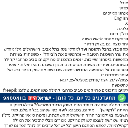
אוכל
מגזין
אנחנו מגייסים
English
X
כלכלה
נדל"ן היום
פרויקט מיוחד לראש השנה
יחד ננצח, גם בשוק הדיור
מהקיבוץ בחבל תקומה ועד למגדלי ענק בתל אביב: הישראלים גילו מחדש
את ערך השכנות הטובה – ומחפשים את ה"ביחד" • משפחות צעירות
מחפשות ביטחון ושייכות, יזמים מתכננים פרויקטים סביב מרחבי קהילה
משותפים, ועיריות משנות תפיסות בתכנון השכונה האידיאלית • עופר
פטרסבורג על התופעה החדשה-ישנה שכובשת את שוק הדיור בישראל
עופר פטרסבורג
21/9/2025, 11:24
,עודכן
25/9/2025, 14:37
0
השמעה
יזמים מתכננים פרויקטים סביב מרחבי קהילה משותפים. צילום: freepik
מהי המילה הנפוצה ביותר היום בשוק הדיור הישראלי? עד לא מזמן זו
הייתה "לוקיישן" – מיקום, במבטא לועזי כפי שנהוג בכל העולם. מאז
השבעה באוקטובר הרוח הישראלית השתנתה, ונדמה כי אין פרויקט נדל"ן
רציני שמרשה לעצמו לשווק פרויקט מגורים מבלי להזכיר את המילה
"קהילתיות". לפתע הפתגם הישן "כל ישראל ערבים זה לזה" הפך גם לערך