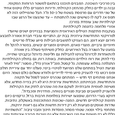
בין מרכיבי השכונה. המבנים תוכננו בהתאם למשטר הרוחות המקומי,
נבנה גן ילדים כחלק מהחזון הקהילתי, ודירות המגורים כללו טיפוס אחיד
של שני חדרים עם מרפסת בשטח של כ-30 מ"ר. חבל שהפיילוט הזה לא
תפס אז. לקח לו כשישים שנה להתפתח – עד שהגענו אל הרגע שבו
קהילתיות שוב עומדת במרכז.
אזורי מלחמה כדוגמה לקהילתיות
בעקבות מתקפת הטילים האיראנית והפגיעות בבניינים ישנים שיועדו
לפרויקטי התחדשות עירונית בבת ים, התגייסו עובדי חברת אאורה למבצע
חירום יוצא דופן. הם העניקו לתושבים חבילות סיוע שכללו פריטים
חיוניים: גרביים, מוצרי פארם, חטיפים ומוצרים יבשים, במטרה להקל ולו
במעט על השגרה בצל האירועים. כחלק משיתוף פעולה בין אאורה
להתאחדות לכדורגל צורפו לחבילות גם חליפות כדורגל ובקבוקי שתייה,
כדי לחזק את רוח הילדים והמשפחות. באותה רוח, גם בחולון הקהילתיות
התגלתה במלוא עוצמתה. גל קסטל, מנכ"ל אורון נדל"ן, מספר: "מיד לאחר
פגיעת הטיל במתחם שלנו המיועד לפינוי-בינוי, פעלנו יחד עם עיריית חולון
ומס רכוש כדי להעניק סיוע מיידי לדיירים ולוודא ששלום כולם נשמר. היום
אנחנו פותחים דף חדש – המתחם שנהרס יהפוך לסמל של תקווה
והתחדשות. מבחינתנו, התחדשות עירונית היא לא רק בנייה מחדש, אלא
משימה לאומית וחברתית: לשקם את מה שנהרס, לחזק את הקהילות
ולהעניק לתושבים סביבת מגורים בטוחה, מודרנית ומכבדת".
דווקא בערי הדרום, שנפגעו ישירות במלחמת חרבות ברזל, נרקמים כיום
חזונות קהילתיים חדשים. המגה-שכונות המתוכננות באשקלון, נתיבות,
שדרות ואופקים מציעות לא רק דירות חדשות אלא גם ריאות ירוקות,
מתחמי בילוי ופנאי, שטחי מסחר, מוסדות חינוך ומבני ציבור. "התשתיות
הללו לא רק משנות את פני השכונות אלא גם יוצרות סביבה איכותית וחיי