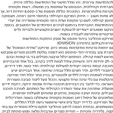
להתחדשות עירונית. זהו מודל חדשני של התחדשות כוללת: פיזית,
חברתית וקהילתית, המבוסס על שותפות בין ממשלה, רשות מקומית
וקרנות פילנתרופיות. התוכנית כוללת תוספת של כ-8,000 יחידות דיור, אך
לא פחות חשוב – חיזוק המרקם הקהילתי בתחומי חינוך, רווחה, תעסוקה
וחוסן קהילתי. לשם כך מוקמת ועדת היגוי מקומית שמגדירה את יעדי
ההתחדשות החברתית בהתאם לצרכים המיוחדים של התושבים. בנוסף,
הוקצו משאבים ייעודיים להעסקת יועצים מקצועיים ולבניית כלים
פרקטיים שיתורגמו לעבודה בשטח.
פרויקט מוהליבר ביהוד מונסון של אופק החזקות התחדשות
עירונית,צילום: (הדמיה): 3DIVISION
גם יוזמות פרטיות מתקדמות באותו כיוון. פרויקט "שדרת האמנות" של
חברת ענב במזרח יהוד-מונוסון הוא דוגמה בולטת לתכנון מגורים שמבקש
מראש לטפח קהילה. המתחם יכלול ארבעה מגדלים בני 14 קומות ובהם
כ-271 יחידות דיור, והשיווק עתיד לצאת לדרך בקרוב. בכל אחד מהבניינים
תוכננה קומת כניסה ייעודית לפעילות קהילתית: חדר כושר, חדר דיירים,
ג’ימבורי לילדים, חדר חוגים וחלל עבודה שיתופי. אחד הבניינים יציע
סטודיו לאמנות ויצירה לילדים ולמבוגרים, בניין אחר יכלול חדר מוזיקה
והקלטות עם כלי נגינה וציוד מקצועי, והכול נועד ליצור סביבה מעוררת
השראה. כדי לחבר בין הבניינים תוכננה שדרת אמנות ירוקה, רחבת ידיים
ומוצלת, שתהווה את עמוד השדרה הקהילתי של המתחם. לאורכה תוכננו
שבילים, פינות ישיבה שקטות, מרחבים פתוחים לפעילות יומיומית,
ואלמנטים של פיסול רחוב ואמנות מקומית שישתלבו בשפה האדריכלית
של הפרויקט. כל דייר יקבל צ’יפ אישי שיאפשר גישה לכלל החללים
המשותפים, ובחזית הפונה לרחוב מוהליבר תוקם טיילת מסחרית עם בתי
קפה, גלידריה וחנויות – חוויית מגורים אורבנית מלאה ממש מתחת לבית.