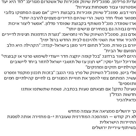
עדית פרידמן, סמנכ"לית שיווק ומכירות של אשטרום מגורים: "לוד היא יעד
אסטרטגי עבור משפחות צעירות"
רמי דבש, סמנכ"ל שיווק ומכירות בקבוצת רייק: "אם פעם הסתפקו בלובי
מפואר ואולי חדר כושר, הרי שהיום הדיירים מצפים להרבה יותר"
ארז שפונדר, מנכ"ל משותף בקבוצת שפונדר פדלון. "אפשר ליצור איכות
חיים גבוהה גם במחירים נגישים יותר"
אדם גנון, סמנכ״ל השיווק של חי נחמיאס: "נוצרת הזדמנות חגיגית לדיירים
להכיר אחד את השני ולהיכנס לבית החדש ברגל ימין"
יורם בן פורת, מנכ"ל תחום דיור מוגן בישראל-קנדה: "הקהילה היא הלב
הפועם של הבית"
היזם ליאור ברדוגו: "בכל קומה יוקצה חדר ייעודי לשימוש פרטי או קבוצתי"
אדריכל יובל יסקי: "יש רצון עז של תושבי ישראל לחזור ביחד ליישובים
קהילתיים חזקים ומחזקים"
אלי ביטן, סמנכ"ל השיווק של פרץ בוני הנגב: "בזכות תכנון מוקפד ומפרט
עשיר, המתחם צפוי להפוך את חוויית המגורים בו לחיים קהילתיים חמים
ותוססים"
טעינו? נתקן! אם מצאתם טעות בכתבה, נשמח שתשתפו אותנו
חדשות הנדל"ן
כדאי
להכיר
כך ירושלים ממציאה את עצמה מחדש
לא רק קודש – המהפכה המודרנית שעוברת י-ם מחזירה אותה לפסגת
התיירות הישראלית
בשיתוף עיריית ירושלים