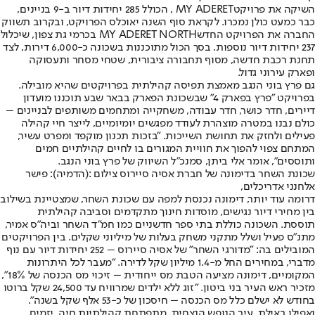
השיקה את פרויקטMY ADERET , הכולל 285 יחידות דיור ב-9 בניינים,
כבר כמעט כולן נמכרו. לקראת סוף השנה יאוכלס הפרויקט, ובקרוב תשווק
החברה את הפרויקט החדשMY ADERET NORTH בכרמי גת צפון, שיכלול
237 יחידות דיור נוספות. בסך הכול מתוכננות בשכונה כ-6,000 דירות, לצד
תחנת רכבת חדשה, מסוף תחבורה ציבורית, שטחי מסחר ותעסוקה
ופארק עירוני גדול.
גם פרץ בוני הנגב מאמצת תפיסה קהילתית בפרויקטים שהיא מובילה.
בפרויקט "פרץ בפארק 4" שבשכונת הפארק בבאר שבע תוכננו מועדון
דיירים, חדר כושר, חדר עבודה, משחקייה ומתחמים משותפים לבניינים –
כולם נבנו במטרה מוצהרת לעודד מפגשים יומיומיים, לייצר חיי קהילה
פעילים ולחזק את תחושת השייכות. "בזכות תכנון מוקפד ומפרט עשיר,
המתחם צפוי להפוך את חוויית המגורים בו לחיים קהילתיים חמים
ותוססים", אומר אלי ביתן, סמנכ"ל השיווק של פרץ בוני הנגב.
שכונת השחר בדימונה של חברת אסיה סיירוס צילום :(הדמיה): פישר
אלחנני אדריכלים,
דרומה עוד יותר, דימונה נכנסת למפה עם שכונת השחר, שמצטיינת בשילוב
בין מחירי דיור נגישים, מוסדות חינוך מתקדמים וסביבה קהילתית
תוססת. השכונה כוללת בתי ספר חדשניים כמו חמ"ד השחר וביה"ס אמיר,
מתנ"ס פעיל ושלל מתקני משחק בעלות של מיליוני שקלים. בין הפרויקטים
המובילים בה: "מדורגי השחר" של אסיה סיירוס – 252 יחידות דיור עם נוף
מדברי, במחירים החל מ-1.4 מיליון שקל לדירה. "מעבר לכל היתרונות
המקומיים, דימונה מציעה הטבת מס ייחודית – זיכוי מס הכנסה של 18%",
מזכיר ראש העיר בני ביטון. "זוג ללא ילדים שמרוויח עד 24,500 שקל ברוטו
בחודש לא ישלם כלל מס הכנסה – חיסכון של כ-53 אלף שקל בשנה".
ואפילו באילת, עיר הנופש הנצחית, מתפתחת קהילתיות חיה. יזמים