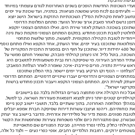
נציגות מחבקת
ועדי השכונות החדשות הופכים בשנים האחרונות לגורם עוצמתי במיוחד
– ולעיתים גם לכוח מניע שמשנה מציאות; בנתניה, ועד שכונת עיר ימים
נחשב לאחת מקהילות הנדל"ן השכונתיות החזקות בישראל. הישג יוצא
דופן נרשם לאחר מאבק ארוך שניהל הוועד: מתחם המלונות הדרומי
שתוכנן בשכונה הועתק לאזור שירת הים, ואילו המתחם הצפוני יוקפא
לחלוטין לטובת תכנון מחודש. במקום המתחם הצפוני מוקמת כעת גינה
ייחודית לטובת הקהילה המקומית. למעשה, מתוך שלושת מתחמי
המלונאות שתוכננו בעיר ימים, אחד הועתק, אחד הוקפא ואילו מתחם נוסף
של 400 יחידות דיור, שתוכנן על חוף הים במסגרת התכנית המקורית של
השכונה, בוטל כליל. זהו ניצחון קהילתי מובהק, שהשאיר חותם ממשי על
עתיד המרחב העירוני. מי שסיפקה רוח גבית משמעותית לתושבים היא
ראש עיריית נתניה, מרים פיירברג-איכר, שאמרה לאחר הצלחת המאבק:
"הצלחנו – הנוף וקו הרקיע בעיר ימים יישמר. בתי המלון שתוכננו
במתחמים הצפוניים והדרומיים יעברו שינויים דרמטיים. המתחם הדרומי
יועתק לשירת הים, המתחם הצפוני הוקפא ויעבור תכנון מחודש ברשות
מקרקעי ישראל".
אבל כוח הקהילה אינו מתמצה בערים הגדולות בלבד. גם ביישובים
קהילתיים קטנים יותר ניתן למצוא דוגמאות מעוררות השראה. כך למשל,
במהלך המלחמה האחרונה, בתוך שעתיים בלבד, תושבי יישוב קטן גייסו
את כוחותיהם, ריהטו ועיצבו עשרות דירות שסיפקה חברת אמפא יובלים
לטובת מפונים. מופת נדיר של סולידריות אזרחית. מדובר ביישוב צור יצחק
שבשרון, שם מתגוררות כיום אלפי משפחות צעירות שמחפשות את הקשר
הקהילתי כחלק בלתי נפרד מחייהן. סביבת המגורים שם מתאפיינת
בשטחים ירוקים, רחובות הולנדיים רחבים, אופי כפרי נעים – ולצד כל אלה,