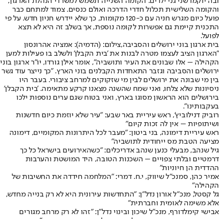
ובה יוקמו שני גני ילדים. הקומה השנייה תשמש למשרדי הנהלת הארגון,
והקומה השלישית תכלול חדרי הדרכה ואולם כנסים. צמוד למתחם כבר
פועל כיום מגרש חניה עם כ-120 מקומות, כך שלא יידרש חניון חדש. על פי
התכנית קיימת גם אפשרות לקומה נוספת, אך בשלב זה היא לא תצא
לפועל.
בית ארגון בוני ירושלים והסביבה,צילום: (הדמיה): אמציה אהרונסון
"הארגון הציב לעצמו מטרה לבנות את 'בית הקבלן' ולשלב בו פעילות למען
הקהילה – אלו שבונים את העיר ותושביה", אומר אילן גורדו, יו"ר ארגון בוני
ירושלים והסביבה וגזבר התאחדות הקבלנים בוני הארץ. "כך נייצר עוד גשר
בין מי שבונה את ירושלים לבין מי שזקוקים למרחב ציבורי. בעבר היו
ניסיונות שלא צלחו, ואני שמח שהשנה מצאנו קרקע מתאימה. 'בית הקבלן'
בירושלים הוא הראשון מסוגו בארץ, ואני בטוח שגם ערים נוספות ילכו
בעקבותינו".
רוביק דנילוביץ', ראש עיריית באר שבע: "עיר שלא יוזמת כיום חדשנות
ושיתופיות – אין לה זכות קיום"
ראש עיריית דימונה, בני ביטון: "מעבר לכל היתרונות המקומיים, דימונה
מציעה הטבת מס ייחודית לתושביה"
גיל שנהב, מבעלי כנען שנהב אדריכלים: "כשהאירועים בישראל כל כך
דרמטיים ובלתי צפויים – השכנות הטובה, היד המושטת והערבות
ההדדית הן חיוניות"
אמיר כהן, סמנכ"ל שיווק, י.ח. דמרי: "המלחמה חידדה את החשיבות של
הקהילה"
גל קסטל, מנכ"ל אורון נדל"ן: "התחדשות עירונית היא לא רק בנייה מחדש,
אלא משימה לאומית וחברתית"
אבישי קימלדורף, מנכ"ל שיכון ובינוי נדל"ן: "זהו לא רק מרחב מגורים