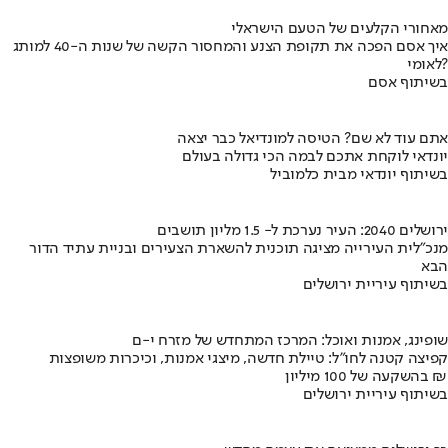
מאחורי הקלעים של הטעם הישראלי
איך אסם הפכה את תקופת הצנע והמחסור הקשה של שנות ה-40 למותג
לאומי?
בשיתוף אסם
אתם עוד לא שם? הטיסה למונדיאל כבר יצאה
יונדאי לוקחת אתכם לבמה הכי גדולה בעולם
בשיתוף יונדאי מבית כלמוביל
ירושלים 2040: העיר נערכת ל- 1.5 מליון תושבים
מנכ"לית העירייה מציגה תוכנית להשארת הצעירים ובניית עתיד הדור
הבא
בשיתוף עיריית ירושלים
שופינג, אמנות ואוכל: המרכז המתחדש של מזרח י-ם
קפיצה קטנה לחו"ל: טיילת חדשה, מיצגי אמנות, וכיכרות משופצות
בהשקעה של 100 מיליון ₪
בשיתוף עיריית ירושלים