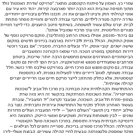
עמרי כץ, האמון על פיתוח הקונספט, מתאר: "פרויקט 'שדרת האמנות' נולד
מתוך תפיסה שהבית הוא הרבה יותר מארבעה קירות. יהוד היא עיר עם
אופי קהילתי חזק ורצינו להעצים את זה. תכננו חללים ציבוריים ייחודיים,
שדרה ירוקה סגורה לילדים, מרחבי עבודה להורים וחוויית מסחר מתחת
לבית. יצרנו עולם עשיר למשפחה, בשיתוף מיטב היועצים, כדי לייצר חוויית
מגורים הוליסטית. זהו ערך מרכזי שמוביל אותנו".
גם ביהוד-מונסון, אפילו באותו הרחוב (מוהליבר), מוקם פרויקט נוסף של
אופק החזקות, הכולל בניית 279 דירות בארבעה בניינים חדשים במקום
שישה ישנים. קובי אופק, יו"ר ובעלים החברה, מסביר: "אם בעבר רוכשי
דירות הסתפקו במפרט הטכני, הרי שמאז הקורונה והמשברים
הביטחוניים האחרונים אנשים מחפשים הרבה יותר: שייכות, ביטחון
ומרחבים שמעודדים מפגש ואינטראקציה. הבית הפך להיות גם מקום
עבודה, גם מקום מפגש וגם מרכז חיים. בפרויקט שילבנו חדר כושר, חלל
עבודה משותף, לאונג' דיירים וחדר לפעילות גופנית, לא כתוספות
קוסמטיות, אלא כחלק מהחזון: לייצר מרקם חיים שבו הדיירים יוצרים
קהילה אמיתית".
ההתחדשות הקהילתית אינה מבחינה בין מרכז תל אביב ל"שכונות
הפריפריה". אחת השכונות המרתקות בהקשר זה היא נווה שרת
בצפון-מזרח תל אביב. השכונה, שבעבר נקראה "יד המעביר", עוברת
בעשור האחרון תהליך מקיף של התחדשות עירונית וחברתית. נוצר בה
שילוב ייחודי בין תושבי "העולם הישן" – ילידי המעברה ועולים מדורות
שונים – לבין משפחות צעירות, משקיעים ואנשי הייטק. התוצאה היא
דינמיקה חברתית צעירה ותוססת. במרכז השכונה פועל הקאנטרי
הקהילתי, הכולל מרכז ספורט, בריכות, ספרייה וחוגים לכל הגילאים –
מוקד שמספק פלטפורמה טבעית לחיי קהילה עשירים. קבוצת אשלי-לירן