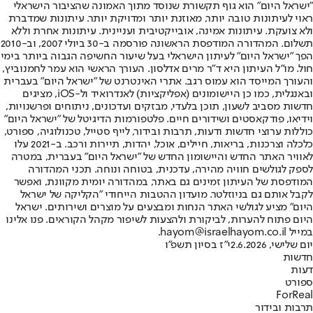
"ישראל היום" הוא גוף תקשורת שנוסד מתוך האמונה שהציבור הישראלי
ראוי לעיתונות טובה יותר, מאוזנת יותר ומדויקת יותר. עיתונות שמדברת
ולא צועקת. עיתונות אמינה, אובייקטיבית ועניינית. עיתונות אחרת וללא
תשלום. המהדורה המודפסת הראשונה פורסמה ב-30 ביולי 2007, וב-2010
הפך "ישראל היום" לעיתון הישראלי בעל שיעור החשיפה הגבוה ביותר בימי
חול. מו"ל העיתון היא ד"ר מרים אדלסון. העורך הראשי הוא עמר לחמנוביץ,
והעורך המייסד הוא עמוס רגב. אתרי האינטרנט של "ישראל היום" בעברית
ובאנגלית, כמו כן היישומונים (אפליקציות) לאנדרואיד ול-iOS, מציגים
חדשות מסביב לשעון, תוכן בלעדי, מבזקים ועדכונים, ניתוחים ופרשנויות,
וידיאו, פודקאסטים ושידורים חיים. פלטפורמות הדיגיטל של "ישראל היום"
כוללות ערוצי חדשות ודעות, תרבות ובידור, לייף סטייל, טכנולוגיה, ספורט,
כלכלה וצרכנות, בריאות, חיילים, אוכל, יהדות, תיירות ורכב. ב-2021 עלו
לאוויר האתר החדש והיישומון החדש של "ישראל היום" בעברית, במטרה
לספק לגולשים חוויה מהירה, עדכנית, בטוחה ונוחה. תכני המהדורה
המודפסת של העיתון זמינים גם באתר, במהדורה יומית מקוונת, ואפשר
לקבל אותם גם בניוזלטר. מועדון ההטבות הייחודי "הקליקה של ישראל
היום" מציע לגולשי האתר הנחות ומבצעים על מוצרים ושירותים. ישראל
היום פתוח להערות, לביקורת ולהצעות לשיפור מקהל הקוראים. פנו אלינו
במייל hayom@israelhayom.co.il.
יום שלישי, 2.6.2026
י"ז בסיון תשפ"ו
חדשות
דעות
ספורט
ForReal
תרבות ובידור