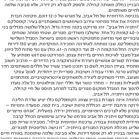
הבניין כחלק מאותה קהילה, ולספק להם לא רק דירה, אלא סביבה שלמה
לחיים משותפים.
בכניסה הדרומית של תל אביב, על מגרש של כ-12 דונם, מקימה חברת
ויתניה את אחד ממיזמי עירוב השימושים השאפתניים בעיר: קומפלקס
"ויתניה תל אביב". זהו פרויקט בקנה מידה גדול, הכולל שלושה מגדלים בני
כ-40 קומות כל אחד, שישלבו משרדים, מגורים, שטחי מסחר, שטחים
ציבוריים ואף מוזיאון מתמטיקה ראשון מסוגו בישראל. המגדל השלישי
בקומפלקס, שבו נפתחה לאחרונה המכירה המוקדמת, מציע 130 דירות
יוקרה החל מהקומה ה-23 ועד הקומה ה-41, כולן עם נוף פתוח לכל כיוון.
אבל מעבר לאיכות החיים בדירות עצמן, הפרויקט שם דגש מפתיע על
שמירת קשרים אנושיים ויצירת אינטראקציה בין הדיירים – מרכיב חשוב
מתמיד בעידן הנוכחי. לשם כך תוכנן מערך עשיר של חללים משותפים: חדר
קולנוע פרטי, חדרי עבודה וישיבות, ספריית יין ייחודית, לאונג' עסקי
מעוצב, חדרי משחקים ליצירה ולמשחקים אינטראקטיביים, ומתחמים
לפעילות גופנית – מחדר כושר ועד חללי יוגה ופילאטיס. כל אלה נועדו
להפוך את המגדל ממקום מגורים בלבד למרחב תוסס של חיי קהילה.
פרויקט ויתניה, תל אביב,
החוויה אינה נעצרת בבניין עצמו. הקומפלקס כולו יציע שדרת הליכה
ירוקה ורחבת ידיים, הכוללת פינות ישיבה, בית קפה, מסעדה וחנויות –
פתרון מלא לצרכים היומיומיים, במרחק ירידה במעלית. "אנחנו מייצרים
בקומפלקס ויתניה תל אביב פורמט של עירוב שימושים הכולל קרבה
מיידית למקומות עבודה, צרכנות יומיומית ובילוי", מסבירה שרית סבן
שליט, מנהלת חטיבת המגורים בויתניה. "זו גישה הוליסטית למגורים,
שרואה בבניין לא רק אוסף דירות, אלא סביבה שלמה שתומכת באורח חיים
מגוון, חברתי ומקצועי. בעידן טכנולוגי, שבו גוברת ההכרה בחשיבות הקשר