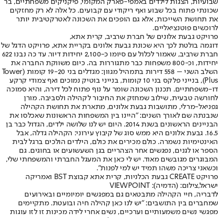
שבועיות, הצגות לילדים באמפי-פארק המקומי, פיקניקים משפחתיים, בר
שכונתי פתוח בכל שבוע ואף ריקודי עם קבועים. כל אלה לא רק מחזקים
את תחושת השייכות, אלא גם הופכים את השכונה לאטרקטיבית יותר
לרוכשים פוטנציאליים.
פרויקט גבעת אלונים של חברת שרביב, קרית אתא,
דוגמה בולטת לכך היא שכונת גבעת אלונים בקריית אתא, פרויקט הדגל של
חברת שרביב, שאמור לכלול עם סיומו כ-2,100 יחידות דיור. עד כה נבנו 622
יחידות, וכ-800 משפחות כבר מתגוררות בה. כיום משווקת החברה את
השלב השני – 558 דירות בתמהיל מגוון: מגדלים בני 19-20 קומות (Tower
Plus), בנייני פלקס בני 10 קומות, בנייני בוטיק נמוכים ואף צמודי קרקע
דו-משפחתיים. תכנון השכונה שומר על נוף פתוח לכל דירה, והיא סמוכה
לחורשה טבעית, שילוב שמחזק את החיבור לקהילה ולסביבה. מורן
גפניאל-מרלי, מתושבות גבעת אלונים, מתארת את תחושת הקהילה
שנבנתה שם לאורך השנים: "היינו בין המשפחות הראשונות שאכלסו את
הבניינים הראשונים בשנת 2014. היום יש לנו שלושה ילדים, הגדול כבר בן
16.5. גבעת אלונים היא ממש סוג של קיבוץ עירוני: הקהילה גדלה, אבל
האינטימיות נשמרה. כולם מכירים את כולם, הילדים הולכים ברגל לבית
הספר או לגנים, נפגשים אחר הצהריים בגן השעשועים או בחוגים. גם
המבוגרים מגובשים מאוד. יש לי כאן את המעגל החברתי והמשפחתי שלי,
וכשאני צריכה משהו תמיד יש למי לפנות".
פרויקט CREATE גבעת הכלניות, קרית אתא קבוצת BST ואמריקה
ישראל,צילום: (הדמיה): VIEWPOINT
לדבריה, חיי הקהילה מתבטאים גם במפגשים יומיומיים ובאירועים
שמחברים בין התושבים: "יש לנו כאן קהילה חיה ובועטת. מתקיימים
מפגשי נשים משמעותיים וערכיים, נשים אחרי לידה מכינות זו לזו עוגות