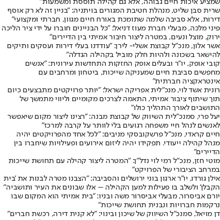
שמציע איכות חיים גבוהה, אלא גם קהילה תוססת ומשמעות"
שרית סבן שליט, מנהלת חטיבת המגורים בויתניה: "בניין זה לא רק אוסף
דירות, אלא סביבה שלמה שתומכת באורח חיים מגוון, חברתי ומקצועי"
פיני מלכה, מבעלי חברת מעוז דניאל: "כל הבניינים חוברו על ידי ציר הליכה
ירוק, מוצל ונעים, במטרה ליצור חיבור אמיתי בין הדיירים"
אשר אלון, מנכ"ל קבוצת אשלי- לירן: "עודדנו בעלי דירות ועסקים ותיקים
להישאר בשכונה ולהיות חלק מוביל בקהילה הגדלה"
קובי אופק, יו״ר ובעלים אופק החזקות התחדשות עירונית: "אנשים
מחפשים סביבת חיים שמעניקה שייכות, ביטחון ומרחבים עם
אינטראקציה חברתית"
רונית אשד לוי, מנכ"לית אפריקה ישראל: "יותר פרויקטים מתבצעים כיום
תוך שיתוף ציבור אמיתי, התאמה לצרכים מקומיים וליווי מתמשך של
התושבים לאורך התהליך כולו"
יעל פרי, סמנכ"לית השיווק של קבוצת מבנה: "רצינו ליצור מקום שיאפשר
לאנשים לנהל חיי משפחה רגועים בלי לוותר על קרבה למרכז"
חיים קראדי, מנכ"ל פרשקובסקי מניבים: "לכל אחד מהפרויקטים יהיה
מנהל קהילה ייעודי. תפקידו יהיה ליזום אירועים ופעילויות שיחברו בין
הדיירים"
מוטי חזן, מנכ"ל רמי לוי נדל"ן: ״המטרה ליצור קהילה עם תחושת שייכות
במרחב הציבורי של הפרויקט"
אילן גורדו, יו"ר ארגון בוני ירושלים והסביבה: "הצבנו מטרה לבנות את 'בית
הקבלן' ולשלב בו פעילות למען הקהילה – אלו שבונים את העיר ותושביה"
יורם אביסרור, מבעלי אביסרור משה ובניו: "בית אמיתי הוא המקום שבו
נרקמות חברויות ונבנית תחושת שייכות"
דן מויאל, סמנכ״ל השיווק של שיכון ובינוי: "לא קנית דירה, רכשת חברים"