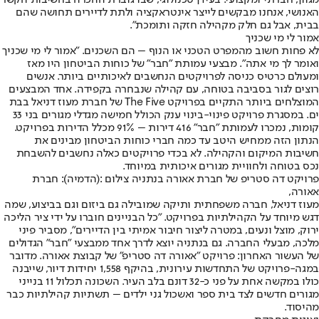
האנושי, אנחנו מבקשים לייצר אינטראקציה ולתת לדיירים תחושה שהם
בבית, אבל גם חלק מקהילה חזקה ותומכת".
אמור לי מי שכניך
לא פחות חשוב מהמפרט הטכני או הנוף – הם השכנים. "אמור לי מי שכניך
ואומר לך מי אתה". מבצעי עמותת "חבר" של כוחות הביטחון היו מאז
ומעולם כרטיס כניסה לפרויקטים הנחשבים לאיכותיים ביותר. אנשים
רוצים לגור בסביבה בטוחה, עם קהילה שנבחרה בקפידה. אחד המבצעים
המוצלחים ביותר התקיים בפרויקט The Five של חברת מעוז דניאל בבת
ים. במסגרת פרויקט פינוי-בינוי ענק הכולל חמישה מגדלי מגורים בני 33
קומות, נמכרו לעמותת "חבר" 416 דירות – 91% מכלל הדירות בפרויקט.
הנתון הזה ממחיש היטב עד כמה חברי כוחות הביטחון מבינים את
חשיבות המיקום והקהילה. לא בכדי פרויקטים כאלה נחשבים להשבחת
נכס בטוחה ולחוויית מגורים איכותית במיוחד.
פרויקט דה סטריפ של חברת אאורה בנתניה צילום :(הדמיה): חברת
אאורה,
מעוז דניאל, חברה משפחתית ותיקה שמובילה גם ביזום וגם בביצוע, שמה
דגש מיוחד על הקהילתיות בפרויקט. "כל הבניינים חוברו על ידי ציר הליכה
ירוק, מוצל ונעים, במטרה ליצור חיבור אמיתי בין הדיירים", מסביר פיני
מלכה, מבעלי החברה. גם בנתניה יוצא לדרך אחד ממבצעי "חבר" הגדולים
של העשור האחרון: פרויקט "אאורה דה סטריפ" של קבוצת אאורה. מדובר
במגה-פרויקט של התחדשות עירונית, בהיקף 1,558 יחידות דיור, שייבנה
כולו במקשה אחת על פני כ-32 דונם בלב העיר. השכונה תכלול 11 בנייני
מגורים חדשים לצד בית ספר ואשכול גני ילדים – תשתיות קהילתיות כבר
מהיסוד.