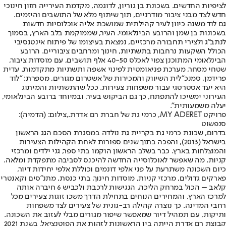
לציפיות החדשים. בשכונת בן גוריון, לדוגמה, מקדמת העירייה חזון חינוכי
חדש לצד מבני ציבור מודרניים, תוך שיתוף מלא של התושבים והיזמים.
גם לוד משנה כיוון לעיר קהילתית שמושכת אליה אוכלוסיות חדשות
בשכונות בן שמן והרובע הבינלאומי. העיר, שממוקמת בלב הארץ, בסמוך
לנתב"ג ולצירי תחבורה מרכזיים, נמצאת בעיצומו של פיתוח אינטנסיבי
הכולל השקעות נרחבות בתשתיות, חינוך ומרחבים ציבוריים. הרובע
הבינלאומי המתוכנן צפוי לאכלס 40-50 אלף תושבים, עם מוסדות ציבור,
שטחי מסחר, מערכת פניאומטית לפינוי אשפה ותשתיות מתקדמות. עדית
פרידמן, סמנכ"לית השיווק והמכירות של אשטרום מגורים, מספרת: "לוד
היא יעד אסטרטגי עבור משפחות צעירות. ככל שהתשתיות והמיתוג
העירוני ימשיכו להתפתח, כך גם הביקוש בעיר, ובמיוחד ברובע הבינלאומי,
יעלה משמעותית".
פרויקט MY ADERET, כרמי גת של חברת רם אדרת.,צילום: (הדמיה):
סנפשוט
בדרום, שכונת כרמי גת בקריית גת נולדה במסגרת הסכם הגג הראשון
בישראל (2013), והפכה בתוך שנים ספורות לאחת הקהילות הצעירות
והמוצלחות בארץ. כבר בשלב הראשון הוקמו בתי ספר, גני ילדים ומרכזי
קניות, מה שאפשר לאוכלוסייה החדשה להיכנס לסביבה מתפקדת ומלאה.
כיום השכונה משתרעת על פני אלפי דונמים וכוללת אלפי יחידות דיור,
פארקים גדולים, מרכזי קניות, מוסדות חינוך, בתי כנסת, מתנ"סים וקאנטרי
קלאב – הכול במרחק הליכה. הנגישות לרכבת ולכביש 6 חיברה אותה
למרכז הארץ, והמחירים הנוחים בתחילת הדרך משכו זוגות צעירים מכל
רחבי המדינה. כך נוצרה קהילה רב-גונית של צעירים לצד משפחות
ותיקות, עם תמהיל דיור שמאפשר שיפור מגורים מבלי לעזוב את השכונה.
קבוצת רם אדרת הייתה בין הראשונות לזהות את הפוטנציאל. בשנת 2021