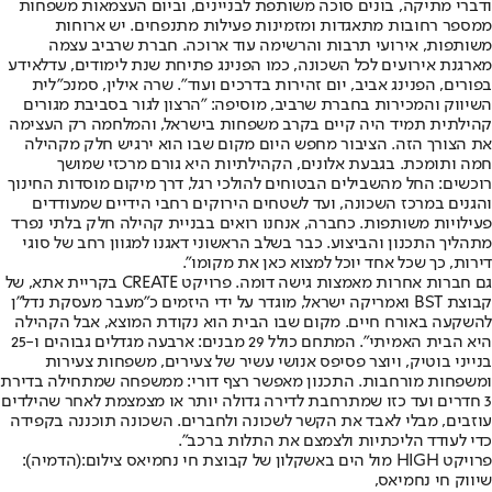
ודברי מתיקה, בונים סוכה משותפת לבניינים, וביום העצמאות משפחות
ממספר רחובות מתאגדות ומזמינות פעילות מתנפחים. יש ארוחות
משותפות, אירועי תרבות והרשימה עוד ארוכה. חברת שרביב עצמה
מארגנת אירועים לכל השכונה, כמו הפנינג פתיחת שנת לימודים, עדלאידע
בפורים, הפנינג אביב, יום זהירות בדרכים ועוד". שרה אילין, סמנכ"לית
השיווק והמכירות בחברת שרביב, מוסיפה: "הרצון לגור בסביבת מגורים
קהילתית תמיד היה קיים בקרב משפחות בישראל, והמלחמה רק העצימה
את הצורך הזה. הציבור מחפש היום מקום שבו הוא ירגיש חלק מקהילה
חמה ותומכת. בגבעת אלונים, הקהילתיות היא גורם מרכזי שמושך
רוכשים: החל מהשבילים הבטוחים להולכי רגל, דרך מיקום מוסדות החינוך
והגנים במרכז השכונה, ועד לשטחים הירוקים רחבי הידיים שמעודדים
פעילויות משותפות. כחברה, אנחנו רואים בבניית קהילה חלק בלתי נפרד
מתהליך התכנון והביצוע. כבר בשלב הראשוני דאגנו למגוון רחב של סוגי
דירות, כך שכל אחד יוכל למצוא כאן את מקומו".
גם חברות אחרות מאמצות גישה דומה. פרויקט CREATE בקריית אתא, של
קבוצת BST ואמריקה ישראל, מוגדר על ידי היזמים כ"מעבר מעסקת נדל"ן
להשקעה באורח חיים. מקום שבו הבית הוא נקודת המוצא, אבל הקהילה
היא הבית האמיתי". המתחם כולל 29 מבנים: ארבעה מגדלים גבוהים ו-25
בנייני בוטיק, ויוצר פסיפס אנושי עשיר של צעירים, משפחות צעירות
ומשפחות מורחבות. התכנון מאפשר רצף דורי: ממשפחה שמתחילה בדירת
3 חדרים ועד כזו שמתרחבת לדירה גדולה יותר או מצמצמת לאחר שהילדים
עוזבים, מבלי לאבד את הקשר לשכונה ולחברים. השכונה תוכננה בקפידה
כדי לעודד הליכתיות ולצמצם את התלות ברכב".
פרויקט HIGH מול הים באשקלון של קבוצת חי נחמיאס צילום:(הדמיה):
שיווק חי נחמיאס,