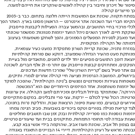
סיפור של זיכרון וחיבור בין קהילה לאנשים שהקריבו את חייהם למענה.
כך מייצרים קהילה
בפתח תקווה, שכונת אם המושבות הייתה חלוצה בתחום. כבר ב-2003
הקימו חברי ועד השכונה אתר אינטרנט – הראשון מסוגו בארץ. האתר הפך
לכלי מרכזי בחיי התושבים, ובהמשך עברה הפעילות לקבוצת פייסבוק
שוקקת חיים. לאורך השנים ניהל הוועד יוזמות מגוונות: ממשמר שכונתי
ועד מאבק לסגירת המפעלים הסמוכים, והפך לשחקן משמעותי בעיצוב
דמותה של הקהילה המקומית.
במזרח נתניה, שכונת קריית השרון מתפקדת כמעט כעיר עצמאית,
מנותקת מעט מהעיר הגדולה שממערב. דווקא שם פורחת קהילתיות
יוצאת דופן: התושבים מסיעים יחד ילדים לחוגים, מתאגדים מול בעיית
הפקקים, ומתחזקים קבוצת פייסבוק עם יותר מ-21 אלף חברים. לשכונה
גם אתר פעיל בשם "קריית השרון שלי" שמרכז חדשות ועדכונים.
בירושלים, המושבה הגרמנית מציעה חיי קהילה אחרים לגמרי. ותיקים,
משפחות צעירות וסטודנטים נפגשים ב"גינה הקהילתית", שהפכה למוקד
של יוזמות משותפות. אחד המיזמים הייחודיים שם הוא "המכשפה
הירוקה", שמתמקד בגידול תבלינים ומכירתם למען הקהילה. אין ערוגות
פרטיות: הכול שייך לכולם – ירקות, עצי פרי ותבלינים. במקום מתקיימים
אירועים קבועים, כמו שעת סיפור, הרצאות שבת, והדלקת נרות בחנוכה,
לצד קריאת מגילה בפורים וטקס ביכורים בשבועות. סביב הגינה צמחו
יוזמות נוספות כמו ספרייה קהילתית ובנק זמן שבו תושבים מחליפים
שעות עבודה לפי תחומי התמחות, מתיקונים בבית ועד שיעורים פרטיים.
גם בצפון תל אביב, שכונת מעוז אביב, שהוקמה בידי אנשי צבא קבע,
נבנתה מראש על רעיון הקהילתיות. דיירי 14 הבניינים התאגדו באגודה