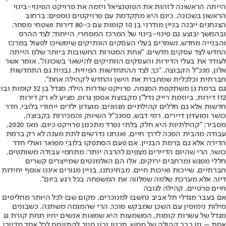
הייתה הראשונה לזהות את הפוטנציאל ויזמה את פרויקט הפינוי-בינוי
הראשון בשכונה. כיום היא מתקדמת עם פרויקטים נוספים: ברחוב
הצנחנים ייבנה בניין מודרני בן 10 קומות עם כ-80 דירות ושטחי מסחר,
ובהמשך יבוצע גם פינוי-בינוי של המרכז המסחרי. הייחוד: לצד ההרס
והבנייה מחדש, נשמרים בעלי העסקים הוותיקים שימשיכו לפעול במרכז
החדש לצד עסקים חדשים. "אחת המטרות החשובות ביותר שלנו הייתה
לעודד את בעלי הדירות והעסקים הוותיקים להישאר בשכונה", אומר אשר
אלון, מנכ"ל הקבוצה. "כך, לצד ההתחדשות הפיזית, נבנית גם התחדשות
חברתית וכלכלית שמחברת את הישן והחדש לקהילה אחת".
גם ברמת גן משתקפת המגמה. פרויקט שדרות הילד, מגדל בן 32 קומות ובו
112 דירות, ביוזמת רייק נדל"ן מקבוצת אספן גרופ, מציע לא רק דירות
חדשות אלא גם חללים קהילתיים מגוונים: מועדון ילדים ייחודי בלובי, חדר
כושר ומועדון דיירים. רמי דבש, סמנכ"ל השיווק והמכירות בקבוצה,
מסביר: "קהילתיות היא חלק בלתי נפרד מתכנון פרויקט כיום. מאז 2020,
עבודה מהבית הפכה לדרך חיים, ואנחנו נדרשים לתת מענה לא רק ברמת
הדירה אלא גם ברמת הבניין. אם פעם הסתפקו בלובי מפואר ואולי חדר
כושר, הרי שהיום הדיירים מצפים להרבה יותר: מתחמי עבודה משותפים,
חללי מפגש ומרחבים ירוקים. אלו הם האלמנטים שמייצרים קשרים
חברתיים, שייכות ואיכות חיים. מבחינתנו, בניין מגורים איננו אוסף יחידות
דיור, אלא מערכת שלמה שמלווה את המשפחה בכל רגע ביום".
חיים פרטיים, קהילה לגובה
אם בעבר מגדלי תל אביב נחשבו למנוכרים, מקום שבו לכל היותר מחליפים
מילות נימוסין עם השכן שמבקש סוכר, הרי שהמגמה משתנה. כשבונים
מגדל של עשרות קומות, המשמעות היא שמאות אנשים יחיו תחת קורת גג
אחת – וזו כבר קהילה של ממש. תכנון נכון חייב להתייחס לכל אחד מדיירי