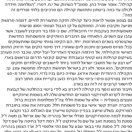
קהילה", אומר אמיר כהן, סמנכ"ל השיווק של י.ח. דמרי. "המלחמה חידדה
לכולנו עד כמה ביטחון ותחושת קהילה הם מרכיבים בלתי נפרדים זה
מזה".
גם בצפון אפשר לראות כיצד קהילה חזקה מתעוררת לחיים. דוגמה מרגשת
מגיעה מקיבוץ מנרה, הממוקם על קו הגבול הצפוני וספג פגיעות
משמעותיות בעקבות ירי חיזבאללה. שם כ-150 בני הקיבוץ לשעבר, אשר
עזבו עם השנים, התאחדו עם החברים הוותיקים והמשפחות החדשות
שהצטרפו בשנים האחרונות. יחד, הם הקימו צוותי שיקום שמתעסקים
בכל: מגיוס משאבים ותכנון ליום שאחרי, דרך מיפוי נזקים ועד חיזוק החוסן
האישי והקהילתי. אל היוזמה הצטרף האדריכל יובל יסקי, שכבר היה מעורב
בשיקום קהילות גוש קטיף ובעבודת שיקום קיבוצי הדרום ובראשם בארי.
"יש רצון עז של תושבי ישראל לחזור ביחד ליישובים קהילתיים חזקים
ומחזקים", הוא אומר. ולא רק בישראל תחושת הקהילה מחפשת עוגן. כך,
הקהילה היהודית יוצאת איראן, שחיה כיום בניו ג'רזי, רכשה יותר מ-40
דירות בפרויקט פינוי-בינוי של חברת כנען בקריית אונו, מתוך רצון
להישאר קרובים זה לזה גם בארץ.
חיבור מרגש נוסף בין קהילה לזיכרון בא לידי ביטוי בהחלטה של קבוצת
שתית לקרוא לפרויקטי המגורים החדשים שלה לא בשמות שיווקיים
נוצצים באנגלית – אלא על שמות חללי צה"ל ממלחמת חרבות ברזל.
החברה יוצרת קשר אישי עם כל משפחת חלל, מנציחה את שמו בחוברת
הפרויקט, בשלט שיוצב בבניין ובטקס שייערך עם האכלוס. כבר נקבעו
שמות לכמה מהפרויקטים: מגדלי אריאל בנהריה על שם אריאל בן משה ז"ל,
פסגת גל בפסגת זאב על שם גל איזנקוט ז"ל, רמת דקל בחיפה על שם דקל
סויסה ז"ל, פסגת נתי בבאר שבע על שם נתי אלפסי ז"ל, ארז הצפון בנהריה
על שם ארז שגיא ז"ל, ומגדלי גיל בחיפה. כל שם כזה הוא לא רק בניין, אלא