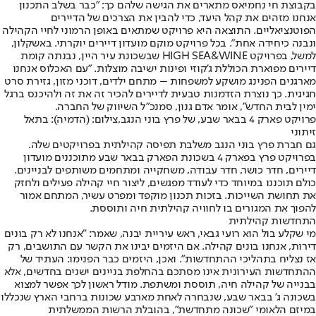
בקבוצת חי נחמיאס מתארים את הגישה שלהם כך: "כבר בשלב התכנון
אנחנו מזהים את קהל היעד, כדי להבין את הצרכים של הדיירים
הפוטנציאליים. התוצאה היא פרויקט שמתאים באופן הרמוני לחיי הקהילה
ונבנה כיחידה אחת". בכל פרויקט מוקם מועדון דיירים יוקרתי. באשקלון,
למשל, בפרויקט HIGH SEA&WINE שבשכונת עיר היין, נבנתה קומת
דיירים מפוארת הכוללת ג'קוזי ופינות ישיבה מוצלות. "עם האכלוס אנחנו
מארגנים הפנינג מושקע למשפחות – מתחם ילדים, דוכני מזון, גזירת סרט
חגיגית. כך נוצרת הזדמנות טבעית לדיירים להכיר זה את זה ולהיכנס ברגל
ימין לבית החדש", אומר אדם גנון, סמנכ"ל השיווק של החברה.
פרויקט פארק 4 בבאר שבע, של פרץ בוני הנגב,צילום: (הדמיה): בתאל
זיתוני
גם חברת פרץ בוני הנגב משלבת תפיסה קהילתית בפרויקטים שלה.
בפרויקט פרץ בפארק 4 בשכונת הפארק בבאר שבע מתוכננים מועדון
דיירים, חדר כושר, חדר עבודה, משחקייה ומתחמים משותפים לבניינים.
כולם תוכננו במיוחד כדי לעודד מפגשים, ליצור חיי קהילה פעילים ולחזק
את תחושת השייכות. בזכות תכנון מוקפד ומפרט עשיר, המתחם אמור
להפוך את המגורים בו לחוויה קהילתית חיה ותוססת.
התחדשות קהילתית
מי שקלע בול הוא רועי גבאי, ראש עיריית יבנה, שאמר: "אנחנו לא רק בונים
דירות, אנחנו בונים קהילה. אם היזמים יבינו את הקשר עם התושבים, רק
אז נצליח בתהליכי ההתחדשות". ואכן, היזמים כבר הפנימו: העתיד של
ההתחדשות העירונית אינו מסתכם בהחלפת בניינים ישנים בחדשים, אלא
בבנייה של קהילה חיה, תוססת ומשתפת. מודל ראשון לכך אפשר למצוא
בשכונה ג' בבאר שבע, שנבחרה לאחת מארבע שכונות ברחבי הארץ שנכללו
במיזם הלאומי "שכונה מתחדשת", בהובלת הרשות הממשלתית