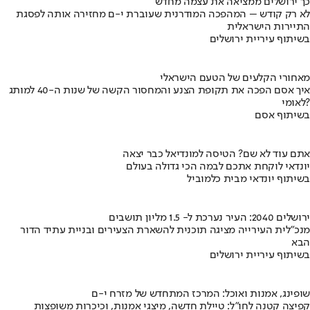
כך ירושלים ממציאה את עצמה מחדש
לא רק קודש – המהפכה המודרנית שעוברת י-ם מחזירה אותה לפסגת
התיירות הישראלית
בשיתוף עיריית ירושלים
מאחורי הקלעים של הטעם הישראלי
איך אסם הפכה את תקופת הצנע והמחסור הקשה של שנות ה-40 למותג
לאומי?
בשיתוף אסם
אתם עוד לא שם? הטיסה למונדיאל כבר יצאה
יונדאי לוקחת אתכם לבמה הכי גדולה בעולם
בשיתוף יונדאי מבית כלמוביל
ירושלים 2040: העיר נערכת ל- 1.5 מליון תושבים
מנכ"לית העירייה מציגה תוכנית להשארת הצעירים ובניית עתיד הדור
הבא
בשיתוף עיריית ירושלים
שופינג, אמנות ואוכל: המרכז המתחדש של מזרח י-ם
קפיצה קטנה לחו"ל: טיילת חדשה, מיצגי אמנות, וכיכרות משופצות