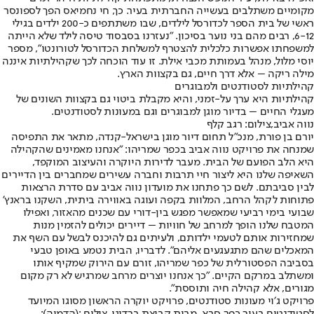
מקומיים משתלבים בעשייה החברתית בעיר. כך, חי נחמיאס הפך לספונסר
ראשי של בית הספר לכדורסל לילדים, שבו משתתפים כ-200 ילדים בגילי
6-12, רבים מהם בני נוער בסיכון. "נעזרנו בסבסוד טיסה לילד שלא הייתה
למשפחתו אפשרות כלכלית להצטרף למשלחת הכדורסל לטורונטו", מספר
יוסי מלול, מנהל בעמותת מכבי אילת. זו עוד הוכחה לכך שקהילתיות איננה
מילה ריקה – אלא דרך חיים, גם בקצוות הארץ.
קהילתיות לסטודנטים ולמבוגרים
קהילתיות היא ערך על-זמני, והיא מקבלת ביטוי גם בקצוות השונים של
מעגלי החיים – בדיור מוגן למבוגרים וגם במעונות לסטודנטים.
נווה אביב,צילום: רגב קלף
יורם בן פורת, מנכ"ל תחום דיור מוגן בישראל-קנדה, מתאר את התפיסה
שמנחה את פרויקט נווה אביב בכפר שמריהו: "אנחנו מאמינים שהקהילה
היא הלב הפועם של הבית. מעבר לדירות היוקרה והעיצוב המוקפד,
השאיפה שלנו היא ליצור חיי תרבות וחברה עשירים שמחברים בין הדיירים
לבין סביבתם. לשם כך פתחנו את מועדון נווה אביב עם סדרת הרצאות
פתוחות לקהל הרחב, המלוות בקפה ועוגה באווירה ביתית, השקנו בראנץ'
שבועי בימי רביעי שמאפשר מפגש בין-דורי עם שכנים מהאזור, ואפילו
המטבח שלנו הופך למרחב של חוויות – דיירים יכולים להזמין מנות
שמחזירות אותם לטעמי ילדותם, ולעיתים גם להיכנס לבשל עם השף את
המאכלים שהם מתגעגעים אליהם". לדבריו, הבית נטמע באופן טבעי
בסביבה הפסטורלית של כפר שמריהו, זורם עם הירוק שמקיף אותו
ומשתלב במרקם הקיים. "כך אנחנו יוצרים מרחב שמרגיש לא רק מקום
מגורים, אלא קהילה חיה ותוססת".
פרויקט ג׳וי מעונות סטודנטים, פרויקט יוקרה הראשון מסוגו המיועד
לסטודנטים בעיר כפר סבא, מבית קבוצת ברדוגו. צילום :(הדמיה):