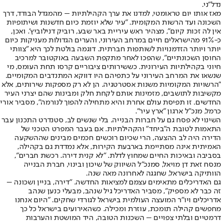
נדל"ני.
מאז אותו יום טראומטי, למדנו את ערך הקהילתיות – מהמגדל הבודד, דרך
השכונה ועד הרשות המקומית. "עיר שלא יוזמת כיום חדשנות ושיתופיות
אין לה זכות קיום", מצהיר ראש עיריית באר שבע, רוביק דנילוביץ'. ואכן,
כ-91% מהישראלים חיים במרחב העירוני, והערים הגדולות מעניקות כיום
יותר ויותר הזדמנויות לשותפות חברתית. דוגמה בולטת לכך היא "צוותי
החוסן השכונתיים", שהפכו לאחר מתקפת השבעה באוקטובר למרכיב
חיוני בקהילתיות העירונית. כששירותים ציבוריים קרסו תחת העומס, מי
שנשאו את המרחב העירוני על כתפיהם היו דווקא המתנדבים המקומיים.
"הרשויות המקומיות משנות אסטרטגיה. הן לא רק מספקות שירותים, אלא
מקשיבות לתושבים, מזמינות אותם לקחת חלק ומבינות שהם יצרני העיר
החדשים. זו תפיסת עולם אחרת והיא מתחילה להפוך לנורמה", מסביר אורי
כרמל, מנכ"ל ארגון "ארץ עיר".
השינוי לא פסח גם על חברות הבנייה. בלי שנשים לב, סטנדרט התכנון עבר
התאמות לטובת ה"ביחד" והקהילתיות. אם בעבר המפרט הטכני של
הדירה היה לב ההצעה, הרי שכיום רוכשים חכמים מבינים שההשקעה
האמיתית אינה מסתיימת בארבעת הקירות, אלא נמדדת גם בקהילה,
בסביבה ובאיכות החיים שמחוץ לדלת. "לא קנית דירה. רכשת חברים",
מנסח זאת דן מויאל, סמנכ"ל השיווק של שיכון ובינוי, חברת הבנייה
הוותיקה בישראל, שחגגה לאחרונה מאה שנה.
גם האדריכלים מתאימים עצמם למציאות החדשה. "דירה, בניין ושכונה –
זה כבר לא מספיק", מסביר האדריכל גיל שנהב, מבעלי כנען שנהב
אדריכלים ויו"ר המועצה העולמית בישראל לגורדי שחקים. "היום אנחנו
מחפשים קהילה תומכת, עוזרת ומכילה. כשהאירועים בישראל כל כך
דרמטיים ובלתי צפויים – השכנות הטובה, היד המושטת והערבות