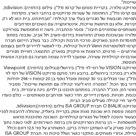
שייכות".
פרויקט פלורה, בקריית מנחם של קרסו נדל"ן. צילום :(הדמיה): 3division,
גם קרסו נדל"ן, החתומה על עשרות פרויקטים ברחבי הארץ, מקדמת
תפיסה מגובשת של מגורים בעלי ערך קהילתי. "מבחינתנו, בית הוא לא רק
קירות, אלא גם תחושת שייכות, אינטראקציה עם השכנים ומרחבים
משותפים שמזמינים חיבור", נמסר מהחברה. גישה זו מתממשת בפרויקט
פלורה שבשכונת פארק החורשות בדרום-מערב תל אביב, שנבנה בסמוך
למוסדות חינוך, פארקים, מרכזי תרבות וקהילה. כבר בשלב הייזום חברה
קרסו לפלטפורמת Venn לניהול קהילות, כדי לאפשר לדיירים ליזום בעצמם
אירועים – סרטים, הרצאות או פיקניק בפארק. התוצאה: חוויית מגורים
אורבנית-קהילתית עשירה, שמעבר לדירה עצמה מציעה גם סביבה אנושית
תוססת.
פרויקט VISION של רמי לוי נדל"ן בירושלים,צילום: (הדמיה): Viewpoint
ולא רק במרכז: בירושלים, ברובע וינר, מוקם פרויקט VISION של רמי לוי
נדל"ן: שני מגדלים בני 30 קומות ומגדל נוסף בן 20 קומות ו-298 יחידות
דיור בסך הכול. "המטרה היא ליצור קהילה עם תחושת שייכות", מסביר
מוטי חזן, מנכ"ל החברה. במתחם תוכננו גן ילדים, גינה ציבורית, בית
כנסת, חנויות, מועדון דיירים, חדר כושר ומרחבים משותפים – כולם נועדו
לייצר חיי קהילה פעילים סביב הבית.
פרויקט O BIALIK חברת ISA GROUP צילום :(הדמיה):3division,
דוגמה נוספת היא שכונת נאות אפק בקריית ביאליק, שהחלה להיבנות לפני
כעשור והפכה לסמל של מגורים קהילתיים. השכונה מתוכננת מראש
למשפחות – הן ברמת הפרויקטים והן ברמת השירותים. לפני כשנה נחנך
בליבה פארק ע"ש השחקן יהודה ברקן, המשתרע על פני 12.5 דונם וכולל
טיילת, אזורי משחקים, מתקני כושר ושלל פינות נוי. חברת ISA GROUP