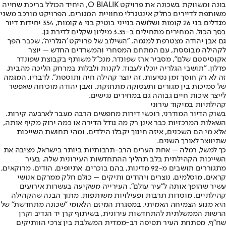
בונה ומשווקת בשכונה את פרויקט O BIALIK, היחיד הכולל בריכת שחייה
משותפת לדיירים כחלק אינטגרלי מחוויית המגורים. הפרויקט מורכב משני
מגדלים בני 26 קומות ושלושה בנייני בוטיק בני 6 קומות, 354 יחידות דיור
בסך הכול. המחירים מתחילים ב-3.35 מיליון שקלים לדירת גן.
גם אבן יהודה מצטרפת למגמה. "השילוב של פרויקט 'הגלריה', שכבר הפך
לקהילה מבוססת, עם המתחם המסחרי והמשרדים החדש – יוצר
אקוסיסטם שלם", מסביר ארז שפונדר, מנכ"ל משותף בקבוצת שפונדר
פדלון. "תושבי הגלריה יוכלו לעבוד, לקנות ולבלות במרחק הליכה מהבית.
זה לא רק חוסך זמן נסיעות, זה יוצר קהילה חיה ותוססת". לדבריו, המגמה
של סמיכות בין מגורים ותעסוקה מתחזקת, ואבן יהודה מוכיחה שאפשר
לייצר איכות חיים גבוהה גם במחירים נגישים.
קהילתיות במיקוד עירוני
בשוק הדיור המודרני, רוכשי דירות מחפשים הרבה מעבר לארבעה קירות.
השאלות המרכזיות כבר אינן רק מה גודל הדירה או כמה ירוק מקיף אותה,
אלא מי הם השכנים, איזה חינוך יקבלו הילדים, ומהי תחושת השייכות
שתיווצר לאורך השנים.
כך למשל, רמלה – אחת הערים הרב-תרבותיות ביותר בישראל, מציבה את
השייכות הקהילתית בלב תהליך ההתחדשות העירונית שלה. בעיר
מתגוררים תושבים מ-92 מדינות, בהם בוכרים, אתיופים, הודים, מרוקאים,
קראים, מוסלמים, נוצרים ויהודים ותיקים – כולם חלק ממרקם אנושי
עשיר שהופך אותה ל"עיר עולם". העירייה משקיעה בעשרות אירועים
קהילתיים, מוסדות תרבות ופעילויות משותפות, מתוך הבנה שהקהילה
היא מנוע הצמיחה האמיתי. במסגרת המיזם הלאומי "שכונה מתחדשת" של
הרשות הממשלתית להתחדשות עירונית, בשיתוף קרן יד הנדיב וקרן
שח"ף, מפתחת העיר תפיסה רב-ממדית המשלבת בין צרכי הוותיקים