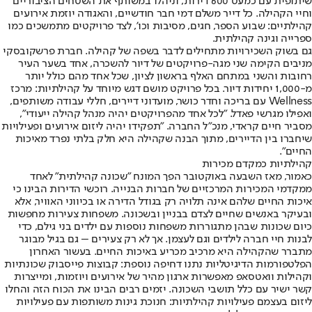
שיתופית עם כמעט 600 דירות, וניהלו במשותף את השטחים הציבוריים
וחיי הקהילה. כל דייר משלם דמי חבר חודשיים, והאגודה יוזמת אירועים
קהילתיים: שבוע הספר, חגים, מסיבות וכו', לצד פרויקטים מתמשכים כמו
ספרייה וגינה קהילתית.
גם בשוק השכירויות מתחילים לדבר בשפה של קהילה. חברת פרשקובסקי
מניבים הקימה שני מגה-פרויקטים של דיור להשכרה, אחד בשער העיר
רחובות והשני במתחם האלף בראשון לציון, שכל אחד מהם כולל יותר
מ-1,000 יחידות דיור. בכל פרויקט מושם דגש מיוחד על קהילתיות: מרכז
Wellness עם בריכה וחדר כושר, מועדוני דיירים, חללי עבודה משותפים,
ואפילו מגרשי פאדל. "לכל אחד מהפרויקטים יהיה מנהל קהילה ייעודי",
מסביר חיים קראדי, מנכ"ל החברה. "תפקידו יהיה ליזום אירועים ופעילויות
שיחברו בין הדיירים, מתוך הבנה שקהילה היא חלק בלתי נפרד מאיכות
החיים".
קהילתיות כמקדם מכירות
כאמור, מאז השבעה באוקטובר הפך המונח "שכונה קהילתית" לאחד
ממקדמי המכירות המרכזיים של חברות הבנייה. רוכשי הדירות הבינו כי
איכות החיים שלהם אינה תלויה רק בגודל הדירה או בכיווני האוויר, אלא
ובעיקר באנשים שחיים לצדם בבניין ובשכונה. משפחות צעירות מחפשות
כיום שכונות שבהן מתגוררות משפחות נוספות עם ילדים בני גילם, כדי
לבנות חיי חברה לילדים וגם לעצמן. אך לא רק צעירים – גם בגיל מבוגר
מתברר שהקהילה היא מרכיב מכריע באיכות החיים. בעשור האחרון
הפלטפורמות הדיגיטליות נתנו דחיפה נוספת: קבוצות פייסבוק שכונתיות
וקהילות וואטסאפ מאפשרות ארגון מהיר של אירועים ויוזמות, ומייצרות
קשר ישיר עם כלל תושבי השכונה. יזמים רבים הבינו את הכוח הזה והחלו
ליזום בעצמם פעילויות קהילתיות: חנוכת גינות משותפות עם פעילויות