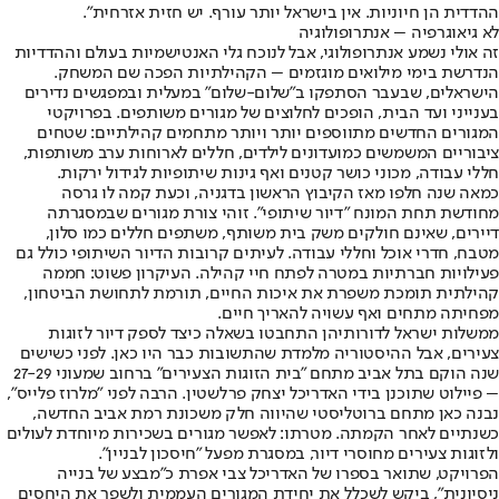
ההדדית הן חיוניות. אין בישראל יותר עורף. יש חזית אזרחית".
לא גיאוגרפיה – אנתרופולוגיה
זה אולי נשמע אנתרופולוגי, אבל לנוכח גלי האנטישמיות בעולם וההדדיות
הנדרשת בימי מילואים מוגזמים – הקהילתיות הפכה שם המשחק.
הישראלים, שבעבר הסתפקו ב"שלום-שלום" במעלית ובמפגשים נדירים
בענייני ועד הבית, הופכים לחלוצים של מגורים משותפים. בפרויקטי
המגורים החדשים מתווספים יותר ויותר מתחמים קהילתיים: שטחים
ציבוריים המשמשים כמועדונים לילדים, חללים לארוחות ערב משותפות,
חללי עבודה, מכוני כושר קטנים ואף גינות שיתופיות לגידול ירקות.
כמאה שנה חלפו מאז הקיבוץ הראשון בדגניה, וכעת קמה לו גרסה
מחודשת תחת המונח "דיור שיתופי". זוהי צורת מגורים שבמסגרתה
דיירים, שאינם חולקים משק בית משותף, משתפים חללים כמו סלון,
מטבח, חדרי אוכל וחללי עבודה. לעיתים קרובות הדיור השיתופי כולל גם
פעילויות חברתיות במטרה לפתח חיי קהילה. העיקרון פשוט: חממה
קהילתית תומכת משפרת את איכות החיים, תורמת לתחושת הביטחון,
מפחיתה מתחים ואף עשויה להאריך חיים.
ממשלות ישראל לדורותיהן התחבטו בשאלה כיצד לספק דיור לזוגות
צעירים, אבל ההיסטוריה מלמדת שהתשובות כבר היו כאן. לפני כשישים
שנה הוקם בתל אביב מתחם "בית הזוגות הצעירים" ברחוב שמעוני 27-29
– פיילוט שתוכנן בידי האדריכל יצחק פרלשטין. הרבה לפני "מלרוז פלייס",
נבנה כאן מתחם ברוטליסטי שהיווה חלק משכונת רמת אביב החדשה,
כשנתיים לאחר הקמתה. מטרתו: לאפשר מגורים בשכירות מיוחדת לעולים
ולזוגות צעירים מחוסרי דיור, במסגרת מפעל "חיסכון לבניין".
הפרויקט, שתואר בספרו של האדריכל צבי אפרת כ"מבצע של בנייה
ניסיונית", ביקש לשכלל את יחידת המגורים העממית ולשפר את היחסים