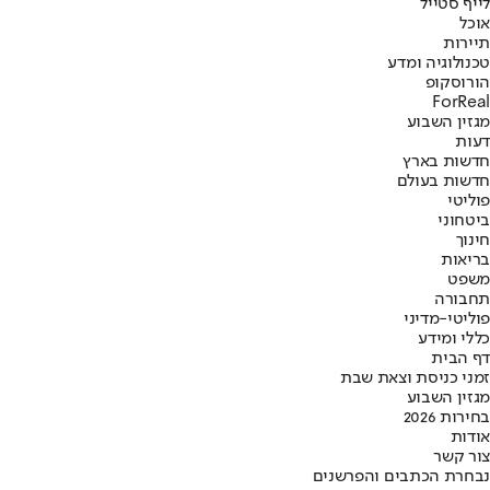
לייף סטייל
אוכל
תיירות
טכנולוגיה ומדע
הורוסקופ
ForReal
מגזין השבוע
דעות
חדשות בארץ
חדשות בעולם
פוליטי
ביטחוני
חינוך
בריאות
משפט
תחבורה
פוליטי-מדיני
כללי ומידע
דף הבית
זמני כניסת וצאת שבת
מגזין השבוע
בחירות 2026
אודות
צור קשר
נבחרת הכתבים והפרשנים