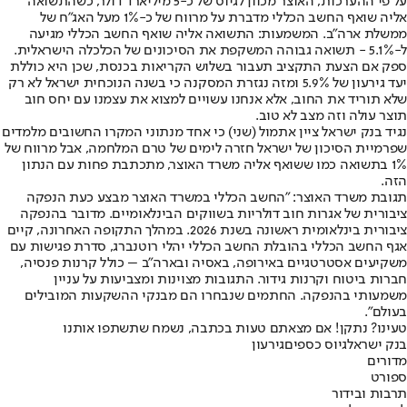
על פי ההערכות, האוצר מכוון לגיוס של כ-5 מיליארד דולר, כשהתשואה
אליה שואף החשב הכללי מדברת על מרווח של כ-1% מעל האג״ח של
ממשלת ארה״ב. המשמעות: התשואה אליה שואף החשב הכללי מגיעה
ל-5.1% - תשואה גבוהה המשקפת את הסיכונים של הכלכלה הישראלית.
ספק אם הצעת התקציב תעבור בשלוש הקריאות בכנסת, שכן היא כוללת
יעד גירעון של 5.9% ומזה נגזרת המסקנה כי בשנה הנוכחית ישראל לא רק
שלא תוריד את החוב, אלא אנחנו עשויים למצוא את עצמנו עם יחס חוב
תוצר עולה וזה מצב לא טוב.
נגיד בנק ישראל ציין אתמול (שני) כי אחד מנתוני המקרו החשובים מלמדים
שפרמיית הסיכון של ישראל חזרה לימים של טרם המלחמה, אבל מרווח של
1% בתשואה כמו ששואף אליה משרד האוצר, מתכתבת פחות עם הנתון
הזה.
תגובת משרד האוצר: "החשב הכללי במשרד האוצר מבצע כעת הנפקה
ציבורית של אגרות חוב דולריות בשווקים הבינלאומיים. מדובר בהנפקה
ציבורית בינלאומית ראשונה בשנת 2026. במהלך התקופה האחרונה, קיים
אגף החשב הכללי בהובלת החשב הכללי יהלי רוטנברג, סדרת פגישות עם
משקיעים אסטרטגיים באירופה, באסיה ובארה"ב – כולל קרנות פנסיה,
חברות ביטוח וקרנות גידור. התגובות מצוינות ומצביעות על עניין
משמעותי בהנפקה. החתמים שנבחרו הם מבנקי ההשקעות המובילים
בעולם".
טעינו? נתקן! אם מצאתם טעות בכתבה, נשמח שתשתפו אותנו
בנק ישראל
גיוס כספים
גירעון
מדורים
ספורט
תרבות ובידור