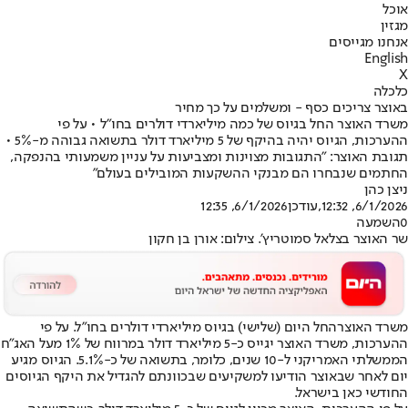
אוכל
מגזין
אנחנו מגייסים
English
X
כלכלה
באוצר צריכים כסף - ומשלמים על כך מחיר
משרד האוצר החל בגיוס של כמה מיליארדי דולרים בחו״ל • על פי
ההערכות, הגיוס יהיה בהיקף של 5 מיליארד דולר בתשואה גבוהה מ-5% •
תגובת האוצר: "התגובות מצוינות ומצביעות על עניין משמעותי בהנפקה,
החתמים שנבחרו הם מבנקי ההשקעות המובילים בעולם"
ניצן כהן
6/1/2026, 12:32
,עודכן
6/1/2026, 12:35
0
השמעה
שר האוצר בצלאל סמוטריץ'. צילום: אורן בן חקון
משרד האוצר
החל היום (שלישי) בגיוס מיליארדי דולרים בחו״ל. על פי
ההערכות, משרד האוצר יגייס כ-5 מיליארד דולר במרווח של 1% מעל האג״ח
הממשלתי האמריקני ל-10 שנים, כלומר, בתשואה של כ-5.1%. הגיוס מגיע
יום לאחר שבאוצר הודיעו למשקיעים שבכוונתם להגדיל את היקף הגיוסים
החודשי כאן בישראל.