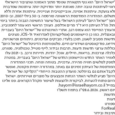
"ישראל היום" הוא גוף תקשורת שנוסד מתוך האמונה שהציבור הישראלי
ראוי לעיתונות טובה יותר, מאוזנת יותר ומדויקת יותר. עיתונות שמדברת
ולא צועקת. עיתונות אמינה, אובייקטיבית ועניינית. עיתונות אחרת וללא
תשלום. המהדורה המודפסת הראשונה פורסמה ב-30 ביולי 2007, וב-2010
הפך "ישראל היום" לעיתון הישראלי בעל שיעור החשיפה הגבוה ביותר בימי
חול. מו"ל העיתון היא ד"ר מרים אדלסון. העורך הראשי הוא עמר לחמנוביץ,
והעורך המייסד הוא עמוס רגב. אתרי האינטרנט של "ישראל היום" בעברית
ובאנגלית, כמו כן היישומונים (אפליקציות) לאנדרואיד ול-iOS, מציגים
חדשות מסביב לשעון, תוכן בלעדי, מבזקים ועדכונים, ניתוחים ופרשנויות,
וידיאו, פודקאסטים ושידורים חיים. פלטפורמות הדיגיטל של "ישראל היום"
כוללות ערוצי חדשות ודעות, תרבות ובידור, לייף סטייל, טכנולוגיה, ספורט,
כלכלה וצרכנות, בריאות, חיילים, אוכל, יהדות, תיירות ורכב. ב-2021 עלו
לאוויר האתר החדש והיישומון החדש של "ישראל היום" בעברית, במטרה
לספק לגולשים חוויה מהירה, עדכנית, בטוחה ונוחה. תכני המהדורה
המודפסת של העיתון זמינים גם באתר, במהדורה יומית מקוונת, ואפשר
לקבל אותם גם בניוזלטר. מועדון ההטבות הייחודי "הקליקה של ישראל
היום" מציע לגולשי האתר הנחות ומבצעים על מוצרים ושירותים. ישראל
היום פתוח להערות, לביקורת ולהצעות לשיפור מקהל הקוראים. פנו אלינו
במייל hayom@israelhayom.co.il.
יום ראשון, 28.6.2026
י"ג בתמוז תשפ"ו
חדשות
דעות
ספורט
ForReal
תרבות ובידור