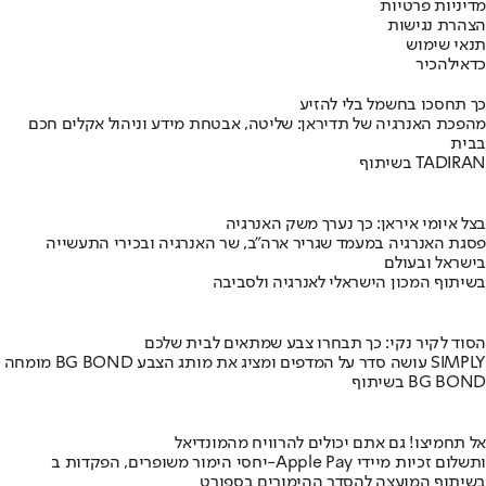
מדיניות פרטיות
הצהרת נגישות
תנאי שימוש
כדאי
להכיר
כך תחסכו בחשמל בלי להזיע
מהפכת האנרגיה של תדיראן: שליטה, אבטחת מידע וניהול אקלים חכם
בבית
בשיתוף TADIRAN
בצל איומי איראן: כך נערך משק האנרגיה
פסגת האנרגיה במעמד שגריר ארה"ב, שר האנרגיה ובכירי התעשייה
בישראל ובעולם
בשיתוף המכון הישראלי לאנרגיה ולסביבה
הסוד לקיר נקי: כך תבחרו צבע שמתאים לבית שלכם
מומחה BG BOND עושה סדר על המדפים ומציג את מותג הצבע SIMPLY
בשיתוף BG BOND
אל תחמיצו! גם אתם יכולים להרוויח מהמונדיאל
יחסי הימור משופרים, הפקדות ב-Apple Pay ותשלום זכיות מיידי
בשיתוף המועצה להסדר ההימורים בספורט