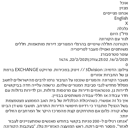
אוכל
מגזין
אנחנו מגייסים
English
X
כלכלה
נדל"ן היום
לגור עם הקורונה
הקורונה חוללה שינויים בהרגלי המגורים: דירות מותאמות, חללים
משותפים ואפילו מעבר לפריפריה
עופר פטרסבורג
16/2/2021, 23:02
,עודכן
22/2/2021, 14:14
0
צילום: הדמיה: 3Dvision // זינוק במכירות. פרויקט EXCHANGE ברמת
גן של החברות אזורים
משבר הקורונה והסגרים שנכפו על הציבור גרמו לרבים מהישראלים לחשב
מסלול מחדש לגבי סביבת המגורים שלהם. נרשמה עלייה חדה בביקושים
לדירות גן, פנטהאוזים ודירות עם מרפסות גדולות, וכן לדירות גדולות עם
חדר עבודה או חללי עבודה משותפים בבניין.
איך כל זה אפשרי, כשהיכולת הכלכלית של בית האב הממוצע מצטמצמת
בשל הנגיף? מתברר כי רדיוס חיפושי הדירות התרחב. תושבי גוש דן הבינו
שלא קורה כלום אם מתרחקים קצת מהמרכז היקר אל המרחבים הזולים
יותר.
״אנחנו רגילים ל-200 פניות בקושי בחודש מאנשים שמתעניינים לעבור
לאזור״, מספר חיים רוקח, ראש המועצה האזורית גולן. ״בעקבות הקורונה