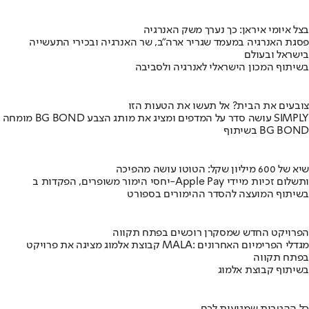
בצל איומי איראן: כך נערך משק האנרגיה
פסגת האנרגיה במעמד שגריר ארה"ב, שר האנרגיה ובכירי התעשייה
בישראל ובעולם
בשיתוף המכון הישראלי לאנרגיה ולסביבה
צובעים את הבית? אל תעשו את הטעות הזו
מומחה BG BOND עושה סדר על המדפים ומציג את מותג הצבע SIMPLY
בשיתוף BG BOND
שיא של 600 מיליון שקל: הטוטו עושה מהפיכה
יחסי הימור משופרים, הפקדות ב-Apple Pay ותשלום זכיות מיידי
בשיתוף המועצה להסדר ההימורים בספורט
הפרויקט החדש שמסקרן רוכשים בפתח תקווה
קבוצת אלמוג מציגה את פרויקט MALA: מגדלי הפרימיום האחרונים
בפתח תקווה
בשיתוף קבוצת אלמוג