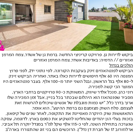
ביקוש לדירות גן. פרויקט קריניצי החדשה ברמת גן של אשדר, צמח המרמן
ואזורים // הדמיה: באדיבות אשדר, צמח המרמן ואזורים
הולכים בגדול
הביקוש לפנטהאוזים זינק בעקבות הקורונה. לפי נתוני יד2, לפני פרוץ
המגפה היו 60 אלף חיפושים לדירות כאלו באתר, ואחריה הביקוש זינק
ל-80 אלף בגל הראשון, ובגל השני יותר מ-100 אלף. בעבר פנטהאוזים היו
המוצר הכי קשה למכירה.
רוני כהן, מנכל אלדר שיווק, המשווקת כ-90 פרויקטים ברחבי הארץ,
מסביר שפנטהאוז הוא היהלום שבכתר בכל בניין, אבל זמן המכירה שלו
ארוך בדרך כלל. "יש כמות מוגבלת של אנשים שיכולים להרשות זאת
לעצמם. פלח השוק מצומצם גם ברמת ההיצע", הוא אומר.
התאוששות שוק היוקרה מאפיינת את התקופה, לאחר שנים של קיפאון,
בזכות בעלי הון יהודים שהחליטו להשקיע את כספם בארץ. לדוגמה, עסקה
שנערכה בתחילת השנה, לפי כ-115 אלף שקל למ"ר במגדל יוקרה תל אביבי,
ארלוזורוב 17 של חברת דן נדל״ן. הרוכשים הם בני זוג שהתגוררו בארה"ב