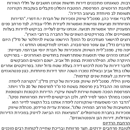
רבות. כשאנחנו מתכננים דירות חדשות אנחנו חושבים על חללי האירוח
לטובת הרוכשים. המרפסת, המטבח והסלון מקבלים בעקבות הקורונה
תשומת לב מיוחדת בעיצוב הדירה".
לדברי אמיר כהן, סמנכ"ל שיווק ומכירות של חברת י.ח דמרי, ״הדירות
המיוחדות מציעות גמישות ואפשרות ליצירת חללי עבודה, לצד מרחב פנים
המעניק יותר אפשרות תנועה. אנחנו עדים לעלייה בביקוש לדירות בעלות
מאפיינים אלה בפרויקטים השונים של החברה ברחבי הארץ״.
רוצים להישאר מעודכנים כל הזמן? הירשמו עכשיו לניוזלטר של נדל"ן היום
מדברים נדל"ן עם עופר פטרסבורג. האזינו לפודקאסט החדש >>
יפה סדן, סמנכ"לית השיווק והמכירות של חברת יוסי אברהמי, מציינת:
"אנחנו מזהים שתי תופעות שמתרחשות בחודשים האחרונים - בפרויקט
היוקרה שלנו, הפילהרמונית בצפון תל אביב, ישנם רוכשים המבקשים
לחבר דירות על מנת לרכוש דירה בעלת שטח גדול יותר. בפרויקטים אחרים
שלנו בתל אביב ובאילת נמכרו השנה יותר דירות מיוחדות, כגון פנטהאוזים
ודירות גן, לעומת שנים קודמות".
סיוון היללי, סמנכ"לית שיווק ומכירות של קרדן נדל"ן: "הקורונה לימדה
אותנו מה ההבדל בין מרפסת בשטח 10 מ"ר למרפסת של 20 מ"ר ויותר.
המרפסת הפכה משטח שירות לשטח עיקרי. הדירות הקטנות והצפופות
הפכו במהלך הסגר לסיר לחץ, ולכן הביקושים לדירות המרווחות נסקו״.
"הדבר הכי משמעותי שהקורונה לימדה אותנו בכל הקשור לדיור הוא
החשיבות של מרחב המחיה שלנו״, אומרת עדית פרידמן, מנהלת שיווק
ומכירות בחברת מטרופוליס. ״המציאות הזו הביאה לזינוק במכירת הדירות
הגדולות, דירות הגן והפנטהאוזים".
הרחבת הרדיוס
לטובת מרחבים ירוקים, חצר מרווחת ובריכת שחייה לקוחות רבים מוכנים