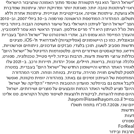
"ישראל היום" הוא גוף תקשורת שנוסד מתוך האמונה שהציבור הישראלי
ראוי לעיתונות טובה יותר, מאוזנת יותר ומדויקת יותר. עיתונות שמדברת
ולא צועקת. עיתונות אמינה, אובייקטיבית ועניינית. עיתונות אחרת וללא
תשלום. המהדורה המודפסת הראשונה פורסמה ב-30 ביולי 2007, וב-2010
הפך "ישראל היום" לעיתון הישראלי בעל שיעור החשיפה הגבוה ביותר בימי
חול. מו"ל העיתון היא ד"ר מרים אדלסון. העורך הראשי הוא עמר לחמנוביץ,
והעורך המייסד הוא עמוס רגב. אתרי האינטרנט של "ישראל היום" בעברית
ובאנגלית, כמו כן היישומונים (אפליקציות) לאנדרואיד ול-iOS, מציגים
חדשות מסביב לשעון, תוכן בלעדי, מבזקים ועדכונים, ניתוחים ופרשנויות,
וידיאו, פודקאסטים ושידורים חיים. פלטפורמות הדיגיטל של "ישראל היום"
כוללות ערוצי חדשות ודעות, תרבות ובידור, לייף סטייל, טכנולוגיה, ספורט,
כלכלה וצרכנות, בריאות, חיילים, אוכל, יהדות, תיירות ורכב. ב-2021 עלו
לאוויר האתר החדש והיישומון החדש של "ישראל היום" בעברית, במטרה
לספק לגולשים חוויה מהירה, עדכנית, בטוחה ונוחה. תכני המהדורה
המודפסת של העיתון זמינים גם באתר, במהדורה יומית מקוונת, ואפשר
לקבל אותם גם בניוזלטר. מועדון ההטבות הייחודי "הקליקה של ישראל
היום" מציע לגולשי האתר הנחות ומבצעים על מוצרים ושירותים. ישראל
היום פתוח להערות, לביקורת ולהצעות לשיפור מקהל הקוראים. פנו אלינו
במייל hayom@israelhayom.co.il.
יום שני, 13.7.2026
כ"ח בתמוז תשפ"ו
חדשות
דעות
ספורט
ForReal
תרבות ובידור