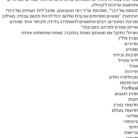
ותחושת שייכות לקהילה.
״בסופו של דבר״, מסכמת עו״ד רוני טננבאום, סמנכ״לית השיווק של גינדי
החזקות, ״אנשים מפנימים שהבית שלהם יכול להיות מקום עבודה בשילוב
סביבת המגורים. רבים מחפשים להשתדרג בדירה ולבחור אזור מגורים
שייתן פתרון למרחב הסביבתי״
טעינו? נתקן! אם מצאתם טעות בכתבה, נשמח שתשתפו אותנו
מגזין נדל"ן
מדורים
ספורט
תרבות ובידור
לייף סטייל
אוכל
תיירות
טכנולוגיה ומדע
הורוסקופ
ForReal
מגזין השבוע
דעות
חדשות בארץ
חדשות בעולם
פוליטי
ביטחוני
חינוך
בריאות