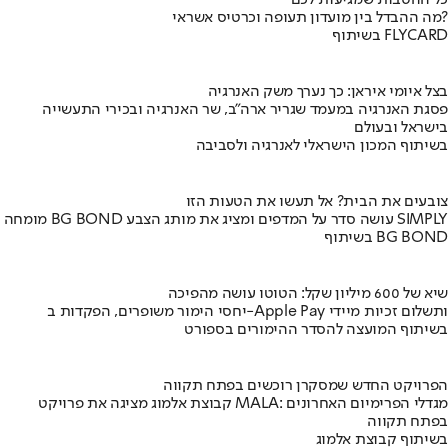
כל ההטבות שמגיעות לכם
מה ההבדל בין מועדון תעופה וכרטיס אשראי?
בשיתוף FLYCARD
בצל איומי איראן: כך נערך משק האנרגיה
פסגת האנרגיה במעמד שגריר ארה"ב, שר האנרגיה ובכירי התעשייה
בישראל ובעולם
בשיתוף המכון הישראלי לאנרגיה ולסביבה
צובעים את הבית? אל תעשו את הטעות הזו
מומחה BG BOND עושה סדר על המדפים ומציג את מותג הצבע SIMPLY
בשיתוף BG BOND
שיא של 600 מיליון שקל: הטוטו עושה מהפיכה
יחסי הימור משופרים, הפקדות ב-Apple Pay ותשלום זכיות מיידי
בשיתוף המועצה להסדר ההימורים בספורט
הפרויקט החדש שמסקרן רוכשים בפתח תקווה
קבוצת אלמוג מציגה את פרויקט MALA: מגדלי הפרימיום האחרונים
בפתח תקווה
בשיתוף קבוצת אלמוג