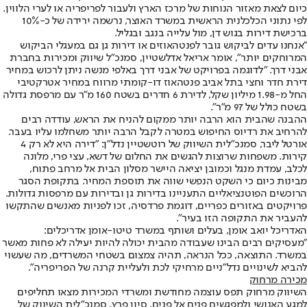
כיום לצאת מאזור הנוחות של מרכז הארץ ולעבור לפריפריה או לערי הלווין.
לפי נתוני הכלכלנית הראשית במשרד האוצר, נרשמה ירידה של כ-10%
ברכישת דירות בגוש דן, מול עלייה בנגב ובגליל.
"אנחנו עדים לביקוש גובר לפנטהאוזים או דירות גן גם במעגלי הביקוש
המרוחקים יותר״, אומר אריאל אדלשטיין, סמנכ"ל שיווק ומכירות בחברת
אבני דרך. "לדוגמה בפרויקט של אבני דרך באלפי מנשה ניתן לרכוש במחיר
דירת חדר וחצי בתל אביב פנטהאוז דו-קומתי מרווח במחיר אטרקטיבי
החל מ-1.98 מיליון שקל, לדירת 6 חדרים בשטח 160 מ"ר עם מרפסת גדולה
בשטח כולל של 97 מ"ר".
ההבנה שהבית הוא הרבה יותר ממקום להניח את הראש, עודדה רבים
להרחיב את רדיוס החיפוש במטרה לקבל הרבה יותר משחלמו עליו בעבר.
אורטל ליבר, סמנכ"לית השיווק של רוטשטיין נדל"ן: "דירה היא לא רק 4
קירות. משפחות שרוצות להגשים את החלום של דשא, עצי פרי, מלונה
לכלב, עמדת מנגל וכמובן יציאה היישר מסלון הבית אל מרחב פתוח,
מבינות כיום כי השקט הנפשי שווה את תוספת המחיר. בתקופת הסגר
הרוכשים הפוטנציאליים התעניינו בדירות גן ובדירות עם מרפסות גדולות.
פרויקטים באזורים כפריים, דוגמת פרדסיה, זכו לפניות מאנשים שהתקשו
להעביר את התקופה הזו בעיר".
האדריכל יואב אומן, בעלים ושותף במשרד טיטו-אומן אדריכלים:
"מעסיקים רבים הבינו שעבודה מהבית יכולה להיות יעילה לא פחות מאשר
במשרד. התוצאה, ככל הנראה, תהיה צמצום בשטחי המשרדים, מה שעשוי
להביא לשינויים נדל"ניים מרחיקי לכת ולעליית קרנה של הפריפריה".
מכירה מרחוק
השיווק מרחוק תפס עוצמה מחודשת ומשרדי המכירות מצאו תחליפים
למגע האנושי ולמפגשים פנים אל פנים. סיון פרץ, סמנכ"לית השיווק של