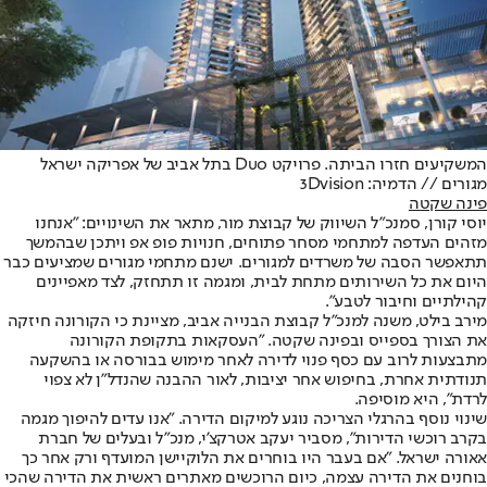
המשקיעים חזרו הביתה. פרויקט Duo בתל אביב של אפריקה ישראל
מגורים // הדמיה: 3Dvision
פינה שקטה
יוסי קורן, סמנכ"ל השיווק של קבוצת מור, מתאר את השינויים: ״אנחנו
מזהים העדפה למתחמי מסחר פתוחים, חנויות פופ אפ ויתכן שבהמשך
תתאפשר הסבה של משרדים למגורים. ישנם מתחמי מגורים שמציעים כבר
היום את כל השירותים מתחת לבית, ומגמה זו תתחזק, לצד מאפיינים
קהילתיים וחיבור לטבע״.
מירב בילט, משנה למנכ״ל קבוצת הבנייה אביב, מציינת כי הקורונה חיזקה
את הצורך בספייס ובפינה שקטה. ״העסקאות בתקופת הקורונה
מתבצעות לרוב עם כסף פנוי לדירה לאחר מימוש בבורסה או בהשקעה
תנודתית אחרת, בחיפוש אחר יציבות, לאור ההבנה שהנדל״ן לא צפוי
לרדת״, היא מוסיפה.
שינוי נוסף בהרגלי הצריכה נוגע למיקום הדירה. ״אנו עדים להיפוך מגמה
בקרב רוכשי הדירות", מסביר יעקב אטרקצ'י, מנכ"ל ובעלים של חברת
אאורה ישראל. "אם בעבר היו בוחרים את הלוקיישן המועדף ורק אחר כך
בוחנים את הדירה עצמה, כיום הרוכשים מאתרים ראשית את הדירה שהכי