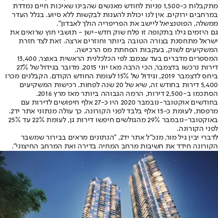
מתקבלות כ-1,500 פניות לחודש מאנשים שהבינו שאיכות חיים נמדדת
במרחבים ירוקים. אין לנו יכולת להענות לבקשות ללא סיוע. בגלל העדר
ממשלה, הפוטנציאל ליישב את הפריפריה הולך לאבדון״.
גם היזמים גילו בתקופה זו פלח שוק חדש-ישן - תושבי חוץ שרואים את
ישראל מתחסנת בצורה הטובה ביותר וחוזרים ארצה. זאת לצד חזרת
המשקיעים לשוק, בעקבות הפחתת מס הרכישה.
המספרים מדברים בעד עצמם: לפי הכלכלנית הראשית באוצר, 13,400
דירות נרכשו בדצמבר, הכי הרבה מאז יוני 2015. מדובר בגידול של 27%
ביחס לדצמבר 2019, וגידול של 15% לעומת החודש הקודם. הקבלנים מכרו
5,400 דירות בחודש זה, שיא של 20 שנה לפחות. רכישות המשקיעים
הסתכמו ב-2,500 דירות, הרמה הגבוהה ביותר מאז מרץ 2016.
בחודשים אוקטובר-נובמבר 2020 היו כ-27 אלף חיפושים לדירות עם
מרפסת, לעומת כ-15 אלף בלבד לפני הקורונה. כך עולה מנתוני אתר יד2.
באוקטובר-נובמבר 29% מהגולשים חיפשו דירות גן, לעומת 22% עד 25%
לפני הקורונה.
לדברי יבין גיל מור, מנכ"ל אתר יד2, "הנתונים מראים בבירור שמשבר
הקורונה חידד את חשיבות מרחב המחיה בדירה ואת המרחב החיצוני״.