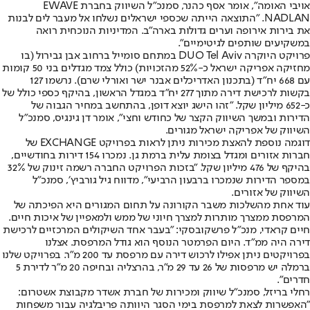
אויבי האומה״, אומר אסף כהנר, סמנכ״ל השיווק בחברת EWAVE
NADLAN. "התוצאה הייתה שכספי ישראלים נשלחו אל מעבר לים לבנות
את בירות אירופה וערים גדולות בארה"ב. המדיניות הנוכחית רואה
במשקיעים שותפים לגיטימיים״.
פרויקט היוקרה DUO Tel Aviv במתחם סומייל ברחוב אבן גבירול (בו
מחזיקה אפריקה ישראל כ-52% מהזכויות) כולל צמד מגדלים בני 50 קומות
עם 668 יח"ד (בתכנון האדריכלים אבנר ישר ואורלי שרם). נרשמו 127
בקשות לרכישת דירה מתוך 277 יח"ד במגדל הראשון, בהיקף כספי כולל של
כ-652 מיליון שקל. "זהו הישג יוצא דופן, בהתחשב במחיר הגבוה של
הדירות ובמשך השיווק הקצר של כחודש וחצי", אומר דן גינגיס, סמנכ״ל
השיווק של אפריקה ישראל מגורים.
דוגמה נוספת להאצת מכירות ניתן לראות בפרויקט EXCHANGE של
חברות אזורים ומגדל בצומת עלית ברמת גן. נמכרו 154 דירות בחודשיים,
בהיקף של 476 מיליון שקל. ״בזכות הפרויקט החברה רשמה זינוק של 32%
במספר הדירות שנמכרו ברבעון הרביעי״, מדווח גיל גורביץ׳, סמנכ״ל
השיווק של אזורים.
עוד אחת מהשלכות משבר הקורונה על תחום המגורים היא הפיכתה של
המרפסת ממצרך מותרות למצרך חיוני של ממש ולמאפיין של איכות חיים.
חיים קראדי, מנכ"ל פרשקובסקי: "בעבר אחד השיקולים המרכזיים לרכישת
דירה היה ממ"ד. היום הפרמטר הנוסף הוא גודל המרפסת. אצלנו
בפרויקטים ניתן אפילו לרכוש דירה עם מרפסת עד 200 מ"ר. בפרויקט שלנו
ברמלה יש מרפסות של 26 עד 29 מ"ר, בהרצליה ובחיפה 20 מ"ר לדירת 5
חדרים".
רחלי בריזל, סמנכ"ל שיווק ומכירות של חברת אשדר מקבוצת אשטרום:
"האפשרות לצאת למרפסת בימי הסגר היוותה פריבלגיה עבור משפחות