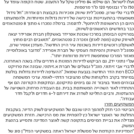
ועלו לישראל. הם שילמו 84 מיליון שקל על התענוג. שטח הקומה עומד על
730 מ"ר ובנוסף 120 מ"ר מרפסות.
לדברי טלי שרון, סמנכ"לית שיווק ומכירות בקבוצת רם אדרת: "חל גידול
משמעותי בהתעניינות וברכישה של דירות גדולות ומיוחדות, ולהפתעתנו
היום הן הראשונות להיחטף״. לדוגמה: ברמלה נמכרו 4 מתוך 8 פנטהאוזים
כבר בחודשים הראשונים לשיווק.
בפרויקט הבוסתן במרכז שכונת אפרידר באשקלון חברת אפרידר יצאה
לשיווק שקט (מפה לאוזן) ומכרה 2 פנטהאוזים. ״תושבים רבים מחוץ
לאשקלון רוכשים דירות בשכונת עיר היין החדשה", מעדכן אופיר שרון,
סמנכ״ל השיווק והפיתוח העסקי של חברת אפרידר. "מדובר באוכלוסייה
מאזור המרכז שמחפשת דירות מרווחות יותר״.
עפ"י נתוני יד2, גם הביקוש לדירות המונות 6 חדרים עלה בשנה האחרונה.
לדברי אבי זיתוני, מנכ"ל ובעלים של חברת א.זיתוני, שבונה את פרויקט
ECO רמת הדר החדשה בגבעת שמואל, "ההעדפה לדירות גדולות בולטת
במיוחד בקרב הלקוחות שלנו מהציבור הדתי-לאומי. ערכי המשפחה
גבוהים מאוד בציבור זה גם בימים כתיקונם, ובתקופת הקורונה הם אף
התחדדו לאור השהייה המשותפת בבית. גם העבודה מרחוק השפיעה על
ההעדפות, ורבים החליטו לשדרג את דירתם ל-6 חדרים ולקבל חדר
עבודה".
המשקיעים חזרו
הביטוי הכי חזק למהפך הינו שובם של המשקיעים לשוק הדיור, בעקבות
החלטת שר האוצר ישראל כץ להפחית את מס הרכישה. חזרת המשקיעים
מגדילה את גביית המיסים בתקופה קשה לאוצר המדינה ותסייע בהנעת
המשק.
״המדיניות הקודמת של ממשלת ישראל ראתה במשקיעי הנדל"ן סוג של