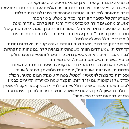
מתאימה להם, ורק לאחר מכן שואלים איפה היא ממוקמת״.
המשבר הביא לשינוי באורח החיים, ורבים נאלצים לעבוד מהבית ומחפשים
דירה מתאימה למטרה זו. הגינות והמרפסות הפכו לכוכבות הבלתי
מעורערות של משבר הקורונה, כמקום מפלט בימי הסגר.
״אנשים מחפשים דירה לאיכלוס מהיר, והכי חשוב להם שתהיה פינת
עבודה, מרפסת גדולה או גינה", אומרת דורית סדן, סמנכ״לית השיווק של
חברת שיכון ובינוי. "בבניין עצמו הם רוצים חדר לרווחת הדיירים עם
ג׳ימבורי או חלל הפעלה לילדים״.
מחוץ לבניין, לדבריה, חשוב שיהיו פינות ישיבה קטנות, פארקים וגינות
קהילתיות, שמעודדים חוויה משפחתית בגישה קלה עם פחות התקהלות.
״גם המטבח חייב להיות מספיק גדול, כי הבישול והאפייה הפכו לחלק
מרכזי בעשייה המשותפת בבית״, היא מציינת.
״התאמנו את עצמנו די מהר לרוח התקופה וביצענו בדירות התאמות
תכנוניות, עיצוביות ושיווקיות״, אומר אורי פליישמן, סמנכ״ל שיווק
ומכירות בקבוצת לוינשטין. "למשל, בפרויקט מגדל הצוק נתניה, הכולל
מגדל של 31 קומות עם 117 דירות, הוקצה שטח ממועדון הדיירים בבניין
לטובת פינות עבודה, שיהוו חלל שיתופי לדיירי הבניין. בפרויקט לוינשטין
בנחלה בראשון לציון החלטנו לאפשר לרוכשי הדירות לתכנן בעצמם את
הדירה בהתאם לצרכי המשפחה".