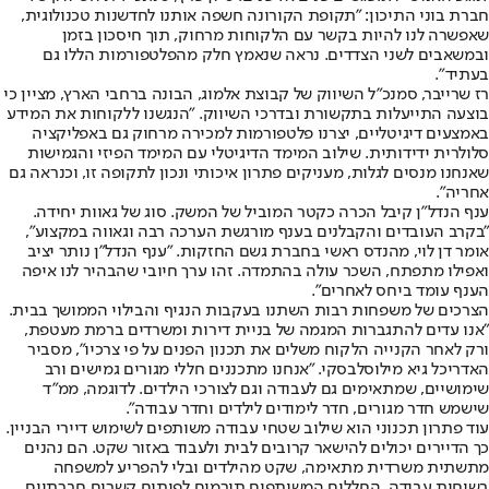
חברת בוני התיכון: "תקופת הקורונה חשפה אותנו לחדשנות טכנולוגית,
שאפשרה לנו להיות בקשר עם הלקוחות מרחוק, תוך חיסכון בזמן
ובמשאבים לשני הצדדים. נראה שנאמץ חלק מהפלטפורמות הללו גם
בעתיד".
רז שרייבר, סמנכ"ל השיווק של קבוצת אלמוג, הבונה ברחבי הארץ, מציין כי
בוצעה התייעלות בתקשורת ובדרכי השיווק. "הנגשנו ללקוחות את המידע
באמצעים דיגיטליים, יצרנו פלטפורמות למכירה מרחוק גם באפליקציה
סלולרית ידידותית. שילוב המימד הדיגיטלי עם המימד הפיזי והגמישות
שאנחנו מנסים לגלות, מעניקים פתרון איכותי ונכון לתקופה זו, וכנראה גם
אחריה״.
ענף הנדל״ן קיבל הכרה כקטר המוביל של המשק. סוג של גאוות יחידה.
"בקרב העובדים והקבלנים בענף מורגשת הערכה רבה וגאווה במקצוע״,
אומר דן לוי, מהנדס ראשי בחברת גשם החזקות. ״ענף הנדל"ן נותר יציב
ואפילו מתפתח, השכר עולה בהתמדה. זהו ערך חיובי שהבהיר לנו איפה
הענף עומד ביחס לאחרים".
הצרכים של משפחות רבות השתנו בעקבות הנגיף והבילוי הממושך בבית.
״אנו עדים להתגברות המגמה של בניית דירות ומשרדים ברמת מעטפת,
ורק לאחר הקנייה הלקוח משלים את תכנון הפנים על פי צרכיו״, מסביר
האדריכל גיא מילוסלבסקי. ״אנחנו מתכננים חללי מגורים גמישים ורב
שימושיים, שמתאימים גם לעבודה וגם לצורכי הילדים. לדוגמה, ממ"ד
שישמש חדר מגורים, חדר לימודים לילדים וחדר עבודה".
עוד פתרון תכנוני הוא שילוב שטחי עבודה משותפים לשימוש דיירי הבניין.
כך הדיירים יכולים להישאר קרובים לבית ולעבוד באזור שקט. הם נהנים
מתשתית משרדית מתאימה, שקט מהילדים ובלי להפריע למשפחה
בשיחות עבודה. החללים המשותפים תורמים לפיתוח קשרים חברתיים