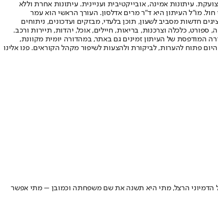
ועקת. עיתונות אמינה, אובייקטיבית ועניינית. עיתונות אחרת וללא
עור החשיפה הגבוה ביותר בימי חול. מו"ל העיתון היא ד"ר מרים אדלסון. העורך הראשי הוא עמר
 והעורך המייסד הוא עמוס רגב. אתרי האינטרנט של "ישראל היום" בעברית ובאנגלית, כמו כן היישומונים (אפליקציות) לאנדרואיד ול-iOS, מציגים חדשות מסביב לשעון, תוכן בלעדי, מבזקים ועדכונים, ניתוחים
, ספורט, כלכלה וצרכנות, בריאות, חיילים, אוכל, יהדות, תיירות ורכב.
דורה המודפסת של העיתון זמינים גם באתר, במהדורה יומית מקוונת,
היום פתוח להערות, לביקורת ולהצעות לשיפור מקהל הקוראים. פנו אלינו
ל הדמיוני הרצל, מתי היא תשנה את שם משפחתה וכמובן – מתי אפשר