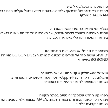
כך תחסכו בחשמל בלי להזיע
מהפכת האנרגיה של תדיראן: שליטה, אבטחת מידע וניהול אקלים חכם בבי
בשיתוף TADIRAN
בצל איומי איראן: כך נערך משק האנרגיה
פסגת האנרגיה במעמד שגריר ארה"ב, שר האנרגיה ובכירי התעשייה בישראל
בשיתוף המכון הישראלי לאנרגיה ולסביבה
צובעים את הבית? אל תעשו את הטעות הזו
מומחה BG BOND עושה סדר על המדפים ומציג את מותג הצבע SIMPLY
בשיתוף BG BOND
שיא של 600 מיליון שקל: הטוטו עושה מהפיכה
יחסי הימור משופרים, הפקדות ב-Apple Pay ותשלום זכיות מיידי
בשיתוף המועצה להסדר ההימורים בספורט
הפרויקט החדש שמסקרן רוכשים בפתח תקווה
קבוצת אלמוג מציגה את פרויקט MALA: מגדלי הפרימיום האחרונים בפתח תקווה
בשיתוף קבוצת אלמוג