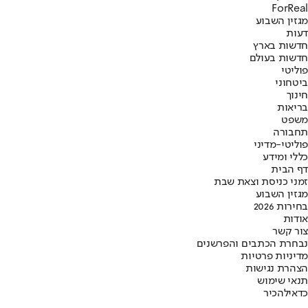
ForReal
מגזין השבוע
דעות
חדשות בארץ
חדשות בעולם
פוליטי
ביטחוני
חינוך
בריאות
משפט
תחבורה
פוליטי-מדיני
כללי ומידע
דף הבית
זמני כניסת וצאת שבת
מגזין השבוע
בחירות 2026
אודות
צור קשר
נבחרת הכתבים והפרשנים
מדיניות פרטיות
הצהרת נגישות
תנאי שימוש
כדאי
להכיר