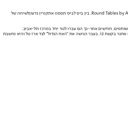
קורין גדעון
לשיחה של
משותפים. חודשים אחר-כך הם עברו לגור יחד במרכז תל-אביב.
גדעון, 26, הנחתה לאחרונה את ״בייקאוף״ והובילה את קמפיין האופנה של ״דיסקרט״. כמו כן, היא מגישה מדי ערב את התוכנית "אנשים" לצידו של חיים אתגר בקשת 12. בעבר הגישה את ״האח הגדול״ לצד ארז טל והיא נחשבת