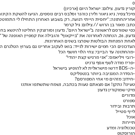
0
קורין גדעון, צילום: ישראל היום (ארכיון)
מיכל צפיר, גיא גיאור ולירן כוהנר וסלבס רבים נוספים, הגיעו להשקת הקינוחים החדשים של השף קונדיטור מי
אחרי
החתונה
: "יחסית הייתי רגועה, רק בשבוע האחרון התחילו לי התמוטטו
כתב: מאור בן הרוש // צילום: גיל קרמר
כפי שפורסם לראשונה ב"ישראל היום"
, גדעון וסורוצקין החליטו להינשא ב
לאחת המנחות הבולטות שפרצו בשנים האחרונות.
העדכונים הכי חמים ישירות לנייד: בואו לעקוב אחרינו גם בערוץ הטלגרם ה
•
מהחתונה עד הבייבי: צחי הלוי חושף הכל
•
רובי ויליאמס: "אני מרגיש קצת יהודי"
•
פריז מודה לשף אסף גרניט
•
ה-BDS דרשו מישראלית לא להופיע בישראל
•
הסדרה המגניבה ביותר בנטפליקס
•
חידון: מזהים מי אחי המפורסם?
טעינו? נתקן! אם מצאתם טעות בכתבה, נשמח שתשתפו אותנו
מיקי שמו
קורין גדעון
מדורים
ספורט
תרבות ובידור
לייף סטייל
אוכל
תיירות
טכנולוגיה ומדע
הורוסקופ