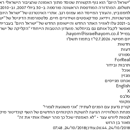
"ישראל היום" הוא גוף תקשורת שנוסד מתוך האמונה שהציבור הישראלי ראוי 
ת
ופרשנויות, וידיאו, פודקאסטים ושידורים חיים. פלטפורמות הדיגיטל של "ישרא
ב-2021 עלו לאוויר האתר החדש והיישומון החדש של "ישראל היום" בע
ואפשר לקבל אותם גם בניוזלטר. מועדון ההטבות הייחודי "הקליקה של ישרא
במייל hayom@israelhayom.co.il.
יום חמישי, 2.7.2026
י"ז בתמוז תשפ"ו
חדשות
דעות
ספורט
ForReal
תרבות ובידור
אוכל
מגזין
אנחנו מגייסים
English
X
סלבס
מקומי
קורין גדעון עם הפנים לעתיד: "אני משוגעת לגמרי"
מנחת הטלוויזיה הגיעה להשקת הקינוחים החדשים של השף קונדיטור מיקי
לצפות ליורש עצר • "לא האמנתי שכל כך מהר ישאלו אותי את זה"
מאור בן הרוש
24/10/2018, 06:44
,עודכן
24/10/2018, 07:48