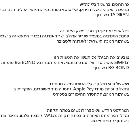
כך תחסכו בחשמל בלי להזיע
מהפכת האנרגיה של תדיראן: שליטה, אבטחת מידע וניהול אקלים חכם בבי
בשיתוף TADIRAN
בצל איומי איראן: כך נערך משק האנרגיה
פסגת האנרגיה במעמד שגריר ארה"ב, שר האנרגיה ובכירי התעשייה בישראל
בשיתוף המכון הישראלי לאנרגיה ולסביבה
צובעים את הבית? אל תעשו את הטעות הזו
מומחה BG BOND עושה סדר על המדפים ומציג את מותג הצבע SIMPLY
בשיתוף BG BOND
שיא של 600 מיליון שקל: הטוטו עושה מהפיכה
יחסי הימור משופרים, הפקדות ב-Apple Pay ותשלום זכיות מיידי
בשיתוף המועצה להסדר ההימורים בספורט
הפרויקט החדש שמסקרן רוכשים בפתח תקווה
קבוצת אלמוג מציגה את פרויקט MALA: מגדלי הפרימיום האחרונים בפתח תקווה
בשיתוף קבוצת אלמוג