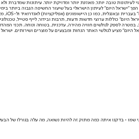
לעיתונות טובה יותר, מאוזנת יותר ומדויקת יותר. עיתונות שמדברת ולא צ
שלום. המהדורה המודפסת הראשונה פורסמה ב-30 ביולי 2007, וב-2010 הפך "ישראל היום" לעיתון הישראלי בעל שי
לחמנוביץ,
ל היום" כוללות ערוצי חדשות ודעות, תרבות ובידור, לייף סטייל, טכנולוגיה
ברית, במטרה לספק לגולשים חוויה מהירה, עדכנית, בטוחה ונוחה. תכני המה
ל היום" מציע לגולשי האתר הנחות ומבצעים על מוצרים ושירותים. ישראל 
 שמו • בדקנו איתה כמה מתוק זה להיות נשואה, מה עלה בגורלו של הבע