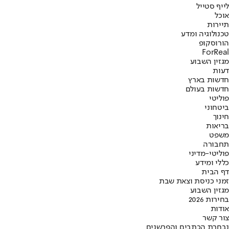
לייף סטייל
אוכל
תיירות
טכנולוגיה ומדע
הורוסקופ
ForReal
מגזין השבוע
דעות
חדשות בארץ
חדשות בעולם
פוליטי
ביטחוני
חינוך
בריאות
משפט
תחבורה
פוליטי-מדיני
כללי ומידע
דף הבית
זמני כניסת וצאת שבת
מגזין השבוע
בחירות 2026
אודות
צור קשר
נבחרת הכתבים והפרשנים