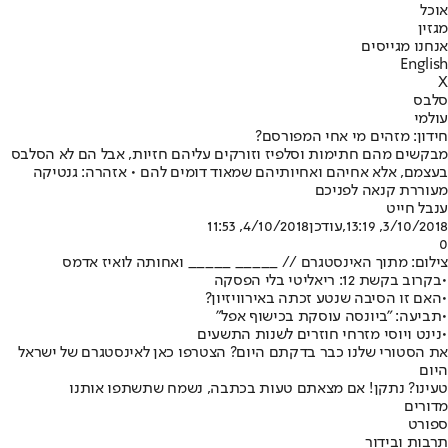
אוכל
מגזין
אנחנו מגייסים
English
X
סלבס
עולמי
חידון: מזהים מי אחי המפורסם?
מבקשים מהם חתימות וסלפיז וזורקים עליהם חזיות, אבל הם לא הסלבס
בעצמם, אלא אחיהם ואחיותיהם שמאוד דומים להם • אזהרה: גנטיקה
מעוררת קנאה לפניכם
ענבל חייט
3/10/2018, 13:19
,עודכן
4/10/2018, 11:53
0
צילום: מתוך האינסטגרם // _____ _____ ואחותה לואיז אדמס
•
בקרוב בקשת 12: ריאליטי בלי הפסקה
•
האם זו הסיבה שנטע זכתה באירוויזיון?
•
תביעה: "ביונסה עוסקת בכישוף אפל"
•
נינט ויוסי מזרחי חוזרים לשנות התשעים
את הסטורי שלנו כבר בדקתם היום? הצטרפו כאן לאינסטגרם של ישראל
היום
טעינו? נתקן! אם מצאתם טעות בכתבה, נשמח שתשתפו אותנו
מדורים
ספורט
תרבות ובידור