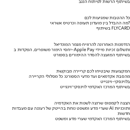
בשיתוף הרשות לפיתוח הנגב
כל ההטבות שמגיעות לכם
מה ההבדל בין מועדון תעופה וכרטיס אשראי?
בשיתוף FLYCARD
הזדמנות האחרונה להרוויח מגמר המונדיאל
יחסי הימור משופרים, הפקדות ב-Apple Pay ותשלום זכיות מיידי
בשיתוף המועצה להסדר ההימורים בספורט
המקצועות שיבטיחו לכם קריירה מבוקשת
מהסבת אקדמאים ועד מדעי הספורט: כל מסלולי הקריירה
בלוינסקי-וינגייט
בשיתוף המרכז האקדמי לוינסקי־וינגייט
הצצה לקמפוס שרוצה לשנות את האקדמיה
שערי מדע ומשפט נוחת בהייטק של רעננה עם מעבדות AI ותוכניות
חדשות
בשיתוף המרכז האקדמי שערי מדע ומשפט