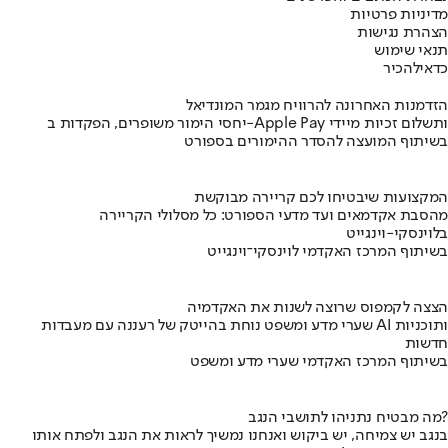
מדיניות פרטיות
הצהרת נגישות
תנאי שימוש
כדאי
להכיר
הזדמנות האחרונה להרוויח מגמר המונדיאל
יחסי הימור משופרים, הפקדות ב-Apple Pay ותשלום זכיות מיידי
בשיתוף המועצה להסדר ההימורים בספורט
המקצועות שיבטיחו לכם קריירה מבוקשת
מהסבת אקדמאים ועד מדעי הספורט: כל מסלולי הקריירה
בלוינסקי-וינגייט
בשיתוף המרכז האקדמי לוינסקי־וינגייט
הצצה לקמפוס שרוצה לשנות את האקדמיה
שערי מדע ומשפט נוחת בהייטק של רעננה עם מעבדות AI ותוכניות
חדשות
בשיתוף המרכז האקדמי שערי מדע ומשפט
מה מבטיח נתניהו לתושבי הנגב?
בנגב יש צמיחה, יש ביקוש ואנחנו נמשיך לראות את הנגב ולפתח אותו