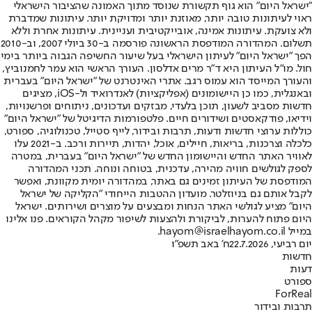
"ישראל היום" הוא גוף תקשורת שנוסד מתוך האמונה שהציבור הישראלי
ראוי לעיתונות טובה יותר, מאוזנת יותר ומדויקת יותר. עיתונות שמדברת
ולא צועקת. עיתונות אמינה, אובייקטיבית ועניינית. עיתונות אחרת וללא
תשלום. המהדורה המודפסת הראשונה פורסמה ב-30 ביולי 2007, וב-2010
הפך "ישראל היום" לעיתון הישראלי בעל שיעור החשיפה הגבוה ביותר בימי
חול. מו"ל העיתון היא ד"ר מרים אדלסון. העורך הראשי הוא עמר לחמנוביץ,
והעורך המייסד הוא עמוס רגב. אתרי האינטרנט של "ישראל היום" בעברית
ובאנגלית, כמו כן היישומונים (אפליקציות) לאנדרואיד ול-iOS, מציגים
חדשות מסביב לשעון, תוכן בלעדי, מבזקים ועדכונים, ניתוחים ופרשנויות,
וידיאו, פודקאסטים ושידורים חיים. פלטפורמות הדיגיטל של "ישראל היום"
כוללות ערוצי חדשות ודעות, תרבות ובידור, לייף סטייל, טכנולוגיה, ספורט,
כלכלה וצרכנות, בריאות, חיילים, אוכל, יהדות, תיירות ורכב. ב-2021 עלו
לאוויר האתר החדש והיישומון החדש של "ישראל היום" בעברית, במטרה
לספק לגולשים חוויה מהירה, עדכנית, בטוחה ונוחה. תכני המהדורה
המודפסת של העיתון זמינים גם באתר, במהדורה יומית מקוונת, ואפשר
לקבל אותם גם בניוזלטר. מועדון ההטבות הייחודי "הקליקה של ישראל
היום" מציע לגולשי האתר הנחות ומבצעים על מוצרים ושירותים. ישראל
היום פתוח להערות, לביקורת ולהצעות לשיפור מקהל הקוראים. פנו אלינו
במייל hayom@israelhayom.co.il.
יום רביעי, 22.7.2026
ח' באב תשפ"ו
חדשות
דעות
ספורט
ForReal
תרבות ובידור