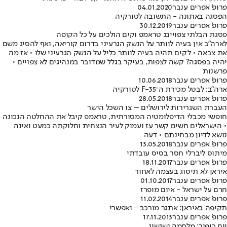
פרופ' אפרים ענבר
04.01.2020
הפסגה באתונה - התשובה לטורקיה
פרופ' אפרים ענבר
30.12.2019
פסגת הבלתי צפויים: טראמפ וקים הולכים על כל הקופה
לארה"ב אין בעיה לוותר על הנשק הגרעיני בדרום קוריאה, ואף להסיג משם
את צבאה • לקים תהיה בעיה לוותר כליל על הנשק הגרעיני שלו • אז מה
יהיה בפסגה? קשה לצפות, בעיקר בגלל שמדובר במנהיגים לא צפויים •
פרשנות
פרופ' אפרים ענבר
10.06.2018
ארה"ב: לבטל מכירת ה־F-35 לטורקיה
פרופ' אפרים ענבר
28.05.2018
העברת השגרירות לירושלים – צו השכל הישר
חופשי מכבלי הדיפלומטיה המסורתית, טראמפ קיבל את ההחלטה הנכונה
• הישראלים חשים קשר עז ועמוק לעיר הנצחית וחלוקתה כמעט ואינה
נושא לדיון מבחינתם • דעה
פרופ' אפרים ענבר
13.05.2018
מיתוס ליברלי חסר בסיס עובדתי
פרופ' אפרים ענבר
18.11.2017
איראן לא תיסוג בעצמה לאחור
פרופ' אפרים ענבר
01.10.2017
חרם על ישראל - איום מופרז
פרופ' אפרים ענבר
11.02.2014
תקיפה באיראן: אתגר מורכב - ואפשרי
פרופ' אפרים ענבר
17.11.2013
יום כיפור: מלחמה ושגשוג