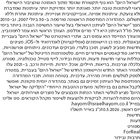
"ישראל היום" הוא גוף תקשורת שנוסד מתוך האמונה שהציבור הישראלי
ראוי לעיתונות טובה יותר, מאוזנת יותר ומדויקת יותר. עיתונות שמדברת
ולא צועקת. עיתונות אמינה, אובייקטיבית ועניינית. עיתונות אחרת וללא
תשלום. המהדורה המודפסת הראשונה פורסמה ב-30 ביולי 2007, וב-2010
הפך "ישראל היום" לעיתון הישראלי בעל שיעור החשיפה הגבוה ביותר בימי
חול. מו"ל העיתון היא ד"ר מרים אדלסון. העורך הראשי הוא עמר לחמנוביץ,
והעורך המייסד הוא עמוס רגב. אתרי האינטרנט של "ישראל היום" בעברית
ובאנגלית, כמו כן היישומונים (אפליקציות) לאנדרואיד ול-iOS, מציגים
חדשות מסביב לשעון, תוכן בלעדי, מבזקים ועדכונים, ניתוחים ופרשנויות,
וידיאו, פודקאסטים ושידורים חיים. פלטפורמות הדיגיטל של "ישראל היום"
כוללות ערוצי חדשות ודעות, תרבות ובידור, לייף סטייל, טכנולוגיה, ספורט,
כלכלה וצרכנות, בריאות, חיילים, אוכל, יהדות, תיירות ורכב. ב-2021 עלו
לאוויר האתר החדש והיישומון החדש של "ישראל היום" בעברית, במטרה
לספק לגולשים חוויה מהירה, עדכנית, בטוחה ונוחה. תכני המהדורה
המודפסת של העיתון זמינים גם באתר, במהדורה יומית מקוונת, ואפשר
לקבל אותם גם בניוזלטר. מועדון ההטבות הייחודי "הקליקה של ישראל
היום" מציע לגולשי האתר הנחות ומבצעים על מוצרים ושירותים. ישראל
היום פתוח להערות, לביקורת ולהצעות לשיפור מקהל הקוראים. פנו אלינו
במייל hayom@israelhayom.co.il.
יום ראשון, 10.5.2026
כ"ג באייר תשפ"ו
חדשות
דעות
ספורט
ForReal
תרבות ובידור