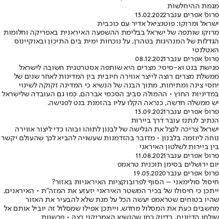
מגמת ההיחלשות
פרופ' אפרים ענבר
13.02.2022
ישראל ומרוקו: פוטנציאל אדיר עם כוכבית
מרוקו שותפה של ישראל בבלימת ההשפעה האיראנית באפריקה וחלומות
הגדלות של המנהיגות בטהרן, על נוכחות ימית בים התיכון ובאוקיינוס
האטלנטי
פרופ' אפרים ענבר
08.12.2021
פגישת בנט וא-סיסי: מצרים היא שותפה אסטרטגית חשובה לישראל
ממשלת מצרים רוצה לייצר אווירה חיובית בין המדינות לאחר שנים של
יחסי צינה ומתיחות, מתוך הבנה של הנשיא כי המדינה זקוקה לשינוי
במדיניות החוץ • ההמולה סביב הסכמי אברהם, כמו גם העובדה שלישראל
יש ממשלה חדשה, כנראה הקלו עליו בהזמנת בנט לפגישה.
פרופ' אפרים ענבר
13.09.2021
הנתיב לנתנז עובר דרך ביירות
ישראל צריכה לנצל את הגלישה של לבנון לתוהו ובוהו כדי ליצור אווירה
נוחה ליוזמה בלבנון • מדובר בהזדמנות שעשויה להביא לכך שהעולם יקשר
בין ביירות לשלטון האיראני
פרופ' אפרים ענבר
11.08.2021
יום ירושלים בסימן תוכנית טראמפ
פרופ' אפרים ענבר
19.05.2020
חיסול סולימאני – הסוף לפרובוקציות האיראניות באזור?
ייתכן כי חיסולו של בכיר המשטר האיראני יזעזע את המזה"ת • האיראנים,
שהיו בטוחים שטראמפ יעשה הכל על מנת שלא להבעיר את האזור
מחשבים כעת את המסלול מחדש, וייתכן אפילו שמסלול זה יוביל אותם אל
שולחן הדיונים, בדיוק כמו שהנשיא האמריקני רצה • פרשנות