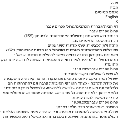
אוכל
מגזין
אנחנו מגייסים
English
X
דף הבית
/
נבחרת הכתבים
/
פרופ' אפרים ענבר
פרופ' אפרים ענבר
הכותב הוא נשיא מכון ירושלים לאסטרטגיה ולביטחון (JISS)
הכתבות שלפרופ' אפרים ענבר
מחזון (לא) למציאות: שתי מדינות לשני עמים
שני שליש מהפלשתינים מאמינים שישראל היא מדינת אפרטהייד, ו־73%
מאמינים שבקוראן כתובה נבואה באשר להיעלמות מדינת ישראל •
הצהרתו של רוה"מ יאיר לפיד רחוקה מהמציאות ועשתה לו הרבה יותר נזק
מתועלת
פרופ' אפרים ענבר
11.10.2022
לא שיש לי אשליות בקשר לטורקיה
ישראל תמיד ביקשה יחסים טובים עם אנקרה אך טורקיה היא זו שקבעה
את מידת הקרבה • מצהד הטורקי הסיבות לקרבה וגם להתרחקות הם
כלכליות וגם משום יכולתה של ישראל להשפיע על ממשל ביידן הביקורתי
כלפי ארדואן • למרות זאת, כל עוד בראש המדינה יעמוד נשיא איסלמיסטי
טורקיה תמשיך לגלות עוינות
פרופ' אפרים ענבר
18.08.2022
המשבר באוקראינה: סדר עולמי במבחן
ארה"ב אינה ששה להתערבות צבאית, ורק הזהירה מפני עיצומים כלכליים •
העולם צופה בהתנהגות וושינגטון במשבר ורואה ממשל חלש, המאשר את