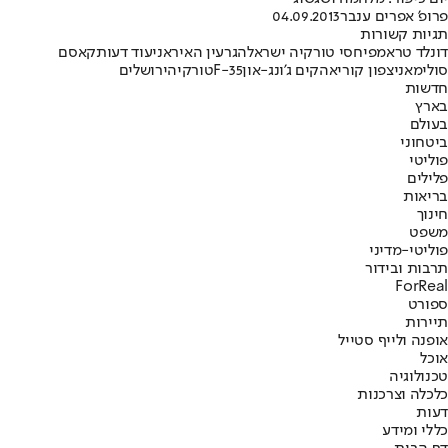
פרופ' אפרים ענבר
04.09.2013
תגיות קשורות
דונלד טראמפ
יחסי טורקיה ישראל
הגרעין האיראני
עוד דעות
קאסם
סולימאני
צפון קוריאה
קים ג'ונג-און
F-35
טורקיה
ירושלים
חדשות
בארץ
בעולם
ביטחוני
פוליטי
פלילים
בריאות
חינוך
משפט
פוליטי-מדיני
תרבות ובידור
ForReal
ספורט
תיירות
אופנה ולייף סטייל
אוכל
טכנולוגיה
כלכלה וצרכנות
דעות
כללי ומידע