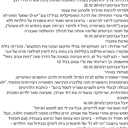
כלכלית. צריך להתעסק בעתיד האמנות ופחות במה אמרה מירי רגב
יובל אברמוביץ'
22.10.2016
למדתי ליהנות מהדרך ולאהוב את עצמי
גלי עטרי התחילה את דרכה המוסיקלית בגיל 17 עם "יש לך שמש" ומאז לא
הפסיקה לייצר להיטים • בראיון אישי מאוד היא מספרת על הילדוּת ללא
אבא ("להיות בפנימייה בגיל 9 ולחזור הביתה פעם בחודש זה לא פשוט"),
על חוסר הביטחון שליווה אותה ועל תהליך ההשלמה שעברה
יובל אברמוביץ'
15.10.2016
שיטת אנקורי
"אני שרדתי, רוב השחקניות בגילי נתקעו ועזבו את המקצוע", מכריזה גילת
אנקורי, כשהיא מדלגת בקלילות בין במת בית ליסין לצילומי סרט של אבי
נשר • רגע לפני גיל 61, היא מביטה בגאווה על הדרך מאז "רמת אביב גימל"
וחושפת: כך ראיינתי את ש"י עגנון בגיל 10
יובל אברמוביץ'
02.10.2016
נאחזת באוויר
אחרי שאמרה שלום לבית הגדול, למכונית ולרוב החפצים האישיים,
הפזמונאית והסופרת חנה גולדברג מרגישה חופשייה ויצירתית מתמיד, "לא
כבולה לבעלי חיים ולעצים שצריך לטפל בהם" • כותבת הלהיטים
הסדרתית, שריתקה בנעוריה את דוד אבידן, מוציאה ספר ילדים וסוגרת
חשבון
יובל אברמוביץ'
16.09.2016
"פה ושם אני יוצא לדייטים, אבל אין לי זמן לחפש זוגיות"
חמש שנים אחרי ששכל את אשתו, יורם טולדנו מנסה להמשיך הלאה, אבל
לא תמיד זה מצליח • בימים הוא עמוס מעל הראש בעבודה (עם תפקיד
ראשי בהצגה "הר לא זז" של תיאטרון בית ליסין) ובגידול שני הילדים •