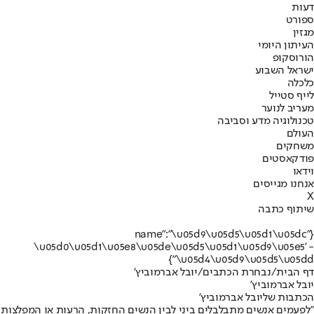
דעות
ספורט
מגזין
העיתון היומי
הורוסקופ
ישראל השבוע
כלכלה
לייף סטייל
מעריב לנוער
טכנולוגיה מדע וסביבה
העולם
משחקים
פודקאסטים
וידאו
אנחנו מגייסים
X
שיתוף כתבה
{"name":"\u05d9\u05d5\u05d1\u05dc
\u05d0\u05d1\u05e8\u05de\u05d5\u05d1\u05d9\u05e5' -
\u05d4\u05d9\u05d5\u05dd"}
דף הבית
/
נבחרת הכתבים
/
יובל אברמוביץ'
יובל אברמוביץ'
הכתבות שליובל אברמוביץ'
"לפעמים אנשים מתבלבלים ביני לבין הנשים החזקות, הרעות או המפלצות