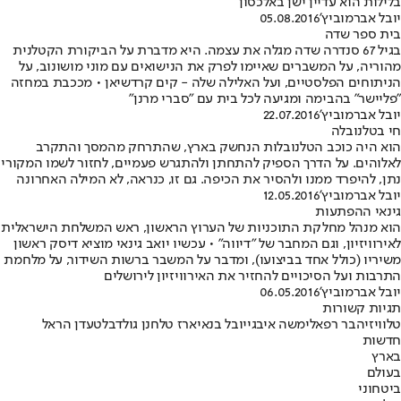
בלילות הוא עדיין ישן באלכסון
יובל אברמוביץ'
05.08.2016
בית ספר שדה
בגיל 67 סנדרה שדה מגלה את עצמה. היא מדברת על הביקורת הקטלנית
מהוריה, על המשברים שאיימו לפרק את הנישואים עם מוני מושונוב, על
הניתוחים הפלסטיים, ועל האלילה שלה - קים קרדשיאן • מככבת במחזה
"פליישר" בהבימה ומגיעה לכל בית עם "סברי מרנן"
יובל אברמוביץ'
22.07.2016
חי בטלנובלה
הוא היה כוכב הטלנובלות הנחשק בארץ, שהתרחק מהמסך והתקרב
לאלוהים. על הדרך הספיק להתחתן ולהתגרש פעמיים, לחזור לשמו המקורי
נתן, להיפרד ממנו ולהסיר את הכיפה. גם זו, כנראה, לא המילה האחרונה
יובל אברמוביץ'
12.05.2016
גינאי ההפתעות
הוא מנהל מחלקת התוכניות של הערוץ הראשון, ראש המשלחת הישראלית
לאירוויזיון, וגם המחבר של "דיווה" • עכשיו יואב גינאי מוציא דיסק ראשון
משיריו (כולל אחד בביצועו), ומדבר על המשבר ברשות השידור, על מלחמת
התרבות ועל הסיכויים להחזיר את האירוויזיון לירושלים
יובל אברמוביץ'
06.05.2016
תגיות קשורות
טלוויזיה
בר רפאלי
משה איבגי
יובל בנאי
ארז טל
חנן גולדבלט
עדן הראל
חדשות
בארץ
בעולם
ביטחוני