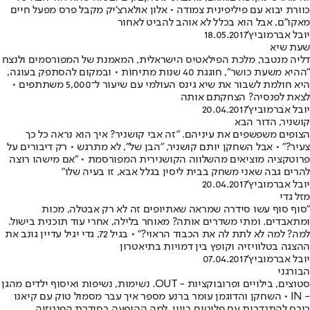
כוורת יבוא עם פיליפינית צמודה • אלון אולארצ'יק מקבל פרס מפעל חיים
מאקו"ם, אבל הוא בכלל לא אוהב להביט לאחור
יובל אברמוביץ'
18.05.2017
שעת שיא
דליה מנטבר, מלכת הפילאטיס הישראלית, המאמנת של המפורסמים ולנצח
"ההיא משעת כושר", חוגגת 40 שנות מתיחוֹת • ובמקום להסתפק בעוגה,
היא חולמת לשבור את שיא גינס העולמי עם שיעור ל־5,000 משתתפים •
לצאת לפנסיה? הצחקתם אותה
יובל אברמוביץ'
20.04.2017
קושניר, הדור הבא
הצופים משפשפים את עיניהם. "זה אבי קושניר? איך הוא נראה כל כך
צעיר?" • אבל השחקן יותם קושניר, "הבן של", לא מתרגש • רק דיבורים על
פרוטקציה מוציאים מהשלווה הקושנירית המפורסמת • "אם מישהו רוצה
להרים גבה שאני משחק בבית ליסין בגלל אבא, זו בעיה שלו"
יובל אברמוביץ'
20.04.2017
מזל גדי
"סוף סוף עשו סידרה שמראה שאתיופים זה לא רק אבטלה, מכות
ומתאבדים. ומתי משדרים אותה? מאוחר בלילה, אחרי עוד תוכנית בישול.
למה? למה לא לתת לה את הכבוד הראוי?" • בגיל 72, גדי יגיל עדיין גונב את
ההצגה בטלוויזיה וקופץ בין דמויות בתיאטרון
יובל אברמוביץ'
07.04.2017
הבורגני
סטוצים, בילויים ופרובוקציות - OUT. נשימות, נשיפות ואיסוף ילדים מהגן
- IN • השחקן והדוגמן עומר ברנע מספר איך עבר מסמול טוק עם קיאנו
ריבס להתנדבות עם פליטים ביוון, למה ההופעה בסידרת הפנטזיה