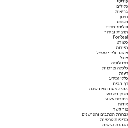
פוליטי
פלילים
בריאות
חינוך
משפט
פוליטי-מדיני
תרבות ובידור
ForReal
ספורט
תיירות
אופנה ולייף סטייל
אוכל
טכנולוגיה
כלכלה וצרכנות
דעות
כללי ומידע
דף הבית
זמני כניסת וצאת שבת
מגזין השבוע
בחירות 2026
אודות
צור קשר
נבחרת הכתבים והפרשנים
מדיניות פרטיות
הצהרת נגישות