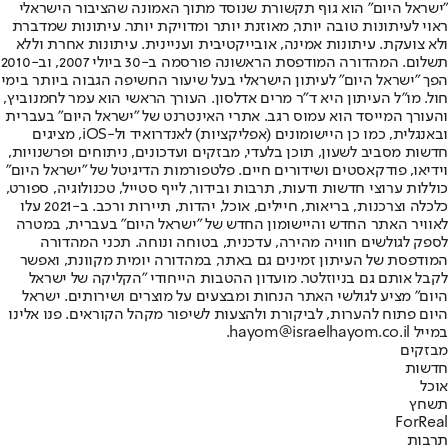
"ישראל היום" הוא גוף תקשורת שנוסד מתוך האמונה שהציבור הישראלי
ראוי לעיתונות טובה יותר, מאוזנת יותר ומדויקת יותר. עיתונות שמדברת
ולא צועקת. עיתונות אמינה, אובייקטיבית ועניינית. עיתונות אחרת וללא
תשלום. המהדורה המודפסת הראשונה פורסמה ב-30 ביולי 2007, וב-2010
הפך "ישראל היום" לעיתון הישראלי בעל שיעור החשיפה הגבוה ביותר בימי
חול. מו"ל העיתון היא ד"ר מרים אדלסון. העורך הראשי הוא עמר לחמנוביץ,
והעורך המייסד הוא עמוס רגב. אתרי האינטרנט של "ישראל היום" בעברית
ובאנגלית, כמו כן היישומונים (אפליקציות) לאנדרואיד ול-iOS, מציגים
חדשות מסביב לשעון, תוכן בלעדי, מבזקים ועדכונים, ניתוחים ופרשנויות,
וידיאו, פודקאסטים ושידורים חיים. פלטפורמות הדיגיטל של "ישראל היום"
כוללות ערוצי חדשות ודעות, תרבות ובידור, לייף סטייל, טכנולוגיה, ספורט,
כלכלה וצרכנות, בריאות, חיילים, אוכל, יהדות, תיירות ורכב. ב-2021 עלו
לאוויר האתר החדש והיישומון החדש של "ישראל היום" בעברית, במטרה
לספק לגולשים חוויה מהירה, עדכנית, בטוחה ונוחה. תכני המהדורה
המודפסת של העיתון זמינים גם באתר, במהדורה יומית מקוונת, ואפשר
לקבל אותם גם בניוזלטר. מועדון ההטבות הייחודי "הקליקה של ישראל
היום" מציע לגולשי האתר הנחות ומבצעים על מוצרים ושירותים. ישראל
היום פתוח להערות, לביקורת ולהצעות לשיפור מקהל הקוראים. פנו אלינו
במייל hayom@israelhayom.co.il.
מבזקים
חדשות
אוכל
תשחץ
ForReal
תרבות