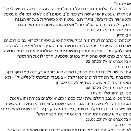
שגילמתי"
בגיל 78, גילה אלמגור מדברת על סקס ("מישהו צעק לי: 'גילה, תעשי לי ילד'.
עניתי לו שעכשיו אני עושה רק נכדים"), סמים ("אני לא שותה ולא מעשנת
ולא עושה תמריצים") ומירי רגב. עכשיו היא משחקת בשלוש הצגות
במקביל, מככבת בסרט "אנטנה" ושלמה עם עצמה יותר מאי פעם
יובל אברמוביץ'
31.08.2017
יום הדין
"שלחתי מכתבים לטלוויזיה וביקשתי להופיע. ניסיתי לפרוץ עם פורמטים
שכתבתי. הופעתי בימי הולדת, חרשתי את הארץ - אבל אף אחד לא היה
מוכן להקשיב" • עכשיו חזי דין מגשים את כל החלומות עם תוכנית חדשה
בערוץ 2, מתאושש מהכוויות בפנים שכמעט הרסו לו את החתונה
יובל אברמוביץ'
20.07.2017
דנה קמה
עם שלושה ילדים קטנים בבית, ובעל שהוא כוכב ענק, דנה סמו סוף סוף
מתגברת על הפחד להופיע לפני קהל - בעיבוד הבימתי ל"פולישוק" • ולא
תאמינו מה היא עושה כשהיא לא בתיאטרון
יובל אברמוביץ'
06.07.2017
אני, בן הזוג שלי ואשתו
בגיל 60, מעצב התלבושות יובל כספין מוציא אלבום בכורה וחושף את
הסודות הגדולים של חייו: הגבר הנשוי שמנהל איתו רומן סוער, והמעשים
שביצע בו השכן במקלט בחיפה, כאשר היה רק בן 12. "היו שנים שהאשמתי
אותו שהוא עשה אותי הומו, הוא איתר את הטרף הקל"
יובל אברמוביץ'
29.06.2017
ילד מזדקן
לא מרגיש מקופח בגלגלצ, מתבאס מטוקבקים ובטוח שהאיחוד הבא של