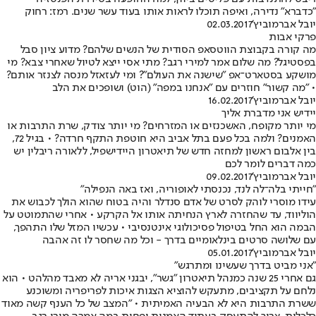
"כדברא" נדירה, ואיפה תוכלו לראות אותו בעוד עשר שנים. רמז: רחוק
יובל אברמוביץ'
02.03.2017
פרקי אבות
מה קורה בקבוצת הווטסאפ הסודית של הנשים שלהם? מדוע ציון סבל
בפסטיגל? מה שלום אמר למירי רגב? מתי אסי ייצא לטיול שאחרי צבא? מי
מושקע בסטארט־אפ "שישנה את העולם"? ומי לעזאזל מנסה לצנזר אותם?
• "מה קשור" חוזרים עם "אנחנו במפה" (הוט) ושופכים את הלב
יובל אברמוביץ'
16.02.2017
יידיש אני מדברת אליך
מי יותר מקופח, האשכנזים או המזרחים? מי יותר צודק, שרת התרבות או
האמנים? ולמה בכל פעם בתל אביב היא חוטפת התקף חרדה? • בגיל 72,
בין אלבום ראשון למחזה חדש של תיאטרון היידישפיל, ללאורה ריבלין יש
כמה דברים לומר לכם
יובל אברמוביץ'
09.02.2017
"חייתי בלה־לה לנד, נכנסתי לאופוריה, ואז באה הנפילה"
עידו מוסרי לוהק לסרט של אדם סנדלר והיה בטוח שהוא הולך לכבוש את
הוליווד, עד שהחזרה לארץ הנחיתה אותו אל הקרקע • אחרי שהתמוטט על
הבמה הוא החל בטיפול פסיכולוגי אינטנסיבי • עכשיו המזל שלו התהפך,
עם שלושה סרטים בינלאומיים בדרך - וכל מה שחסר לו זה אהבה
יובל אברמוביץ'
05.01.2017
"אני מביט בדרך שעשינו ומתרגש"
גם אחרי 25 שנה כמנהל תיאטרון "גשר", יבגני אריה לא מאבד מהלהט • הוא
נלחם על תקציבים, מתעקש להוציא הצגות איכות לפריפריה ומשוכנע
ששרת התרבות היא לא הבעיה האמיתית • "המצב של כל הענף קשה מאוד