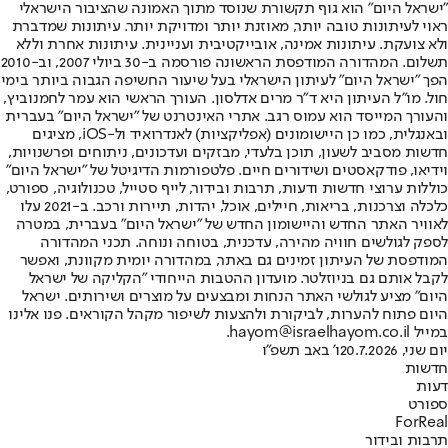
"ישראל היום" הוא גוף תקשורת שנוסד מתוך האמונה שהציבור הישראלי
ראוי לעיתונות טובה יותר, מאוזנת יותר ומדויקת יותר. עיתונות שמדברת
ולא צועקת. עיתונות אמינה, אובייקטיבית ועניינית. עיתונות אחרת וללא
תשלום. המהדורה המודפסת הראשונה פורסמה ב-30 ביולי 2007, וב-2010
הפך "ישראל היום" לעיתון הישראלי בעל שיעור החשיפה הגבוה ביותר בימי
חול. מו"ל העיתון היא ד"ר מרים אדלסון. העורך הראשי הוא עמר לחמנוביץ,
והעורך המייסד הוא עמוס רגב. אתרי האינטרנט של "ישראל היום" בעברית
ובאנגלית, כמו כן היישומונים (אפליקציות) לאנדרואיד ול-iOS, מציגים
חדשות מסביב לשעון, תוכן בלעדי, מבזקים ועדכונים, ניתוחים ופרשנויות,
וידיאו, פודקאסטים ושידורים חיים. פלטפורמות הדיגיטל של "ישראל היום"
כוללות ערוצי חדשות ודעות, תרבות ובידור, לייף סטייל, טכנולוגיה, ספורט,
כלכלה וצרכנות, בריאות, חיילים, אוכל, יהדות, תיירות ורכב. ב-2021 עלו
לאוויר האתר החדש והיישומון החדש של "ישראל היום" בעברית, במטרה
לספק לגולשים חוויה מהירה, עדכנית, בטוחה ונוחה. תכני המהדורה
המודפסת של העיתון זמינים גם באתר, במהדורה יומית מקוונת, ואפשר
לקבל אותם גם בניוזלטר. מועדון ההטבות הייחודי "הקליקה של ישראל
היום" מציע לגולשי האתר הנחות ומבצעים על מוצרים ושירותים. ישראל
היום פתוח להערות, לביקורת ולהצעות לשיפור מקהל הקוראים. פנו אלינו
במייל hayom@israelhayom.co.il.
יום שני, 20.7.2026
ו' באב תשפ"ו
חדשות
דעות
ספורט
ForReal
תרבות ובידור