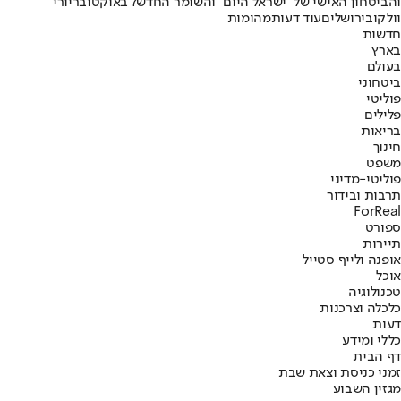
והביטחון האישי של "ישראל היום" והשומר החדש
7 באוקטובר
יורי
וולקוב
ירושלים
עוד דעות
מהומות
חדשות
בארץ
בעולם
ביטחוני
פוליטי
פלילים
בריאות
חינוך
משפט
פוליטי-מדיני
תרבות ובידור
ForReal
ספורט
תיירות
אופנה ולייף סטייל
אוכל
טכנולוגיה
כלכלה וצרכנות
דעות
כללי ומידע
דף הבית
זמני כניסת וצאת שבת
מגזין השבוע