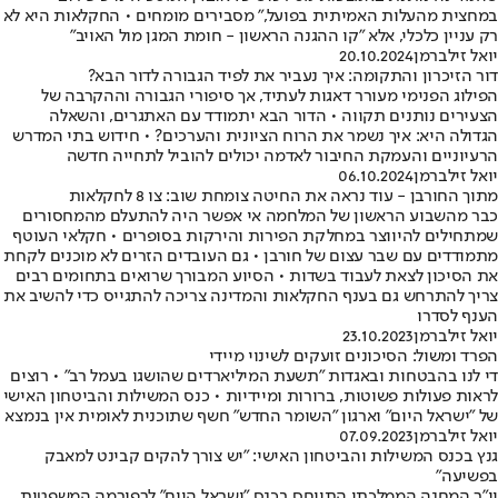
במחצית מהעלות האמיתית בפועל," מסבירים מומחים • החקלאות היא לא
רק עניין כלכלי, אלא "קו ההגנה הראשון - חומת המגן מול האויב"
יואל זילברמן
20.10.2024
דור הזיכרון והתקומה: איך נעביר את לפיד הגבורה לדור הבא?
הפילוג הפנימי מעורר דאגות לעתיד, אך סיפורי הגבורה וההקרבה של
הצעירים נותנים תקווה • הדור הבא יתמודד עם האתגרים, והשאלה
הגדולה היא: איך נשמר את הרוח הציונית והערכים? • חידוש בתי המדרש
הרעיוניים והעמקת החיבור לאדמה יכולים להוביל לתחייה חדשה
יואל זילברמן
06.10.2024
מתוך החורבן - עוד נראה את החיטה צומחת שוב: צו 8 לחקלאות
כבר מהשבוע הראשון של המלחמה אי אפשר היה להתעלם מהמחסורים
שמתחילים להיווצר במחלקת הפירות והירקות בסופרים • חקלאי העוטף
מתמודדים עם שבר עצום של חורבן • גם העובדים הזרים לא מוכנים לקחת
את הסיכון לצאת לעבוד בשדות • הסיוע המבורך שרואים בתחומים רבים
צריך להתרחש גם בענף החקלאות והמדינה צריכה להתגייס כדי להשיב את
הענף לסדרו
יואל זילברמן
23.10.2023
הפרד ומשול: הסיכונים זועקים לשינוי מיידי
די לנו בהבטחות ובאגדות "תשעת המיליארדים שהושגו בעמל רב" • רוצים
לראות פעולות פשוטות, ברורות ומיידיות • כנס המשילות והביטחון האישי
של "ישראל היום" וארגון "השומר החדש" חשף שתוכנית לאומית אין בנמצא
יואל זילברמן
07.09.2023
גנץ בכנס המשילות והביטחון האישי: "יש צורך להקים קבינט למאבק
בפשיעה"
יו"ר המחנה הממלכתי התייחס בכנס "ישראל היום" לרפורמה המשפטית,