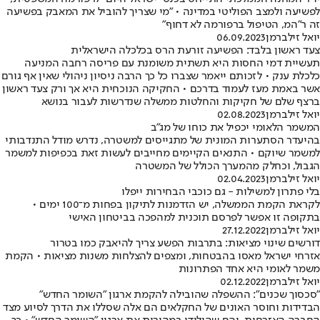
לפשיעה ולמצב הפוליטי במדינה • "מי שצריך להוביל את המאבק בפשיעה
זה ר"המ, הטיפול ברפורמה לא דחוף"
יואל זילברמן
06.09.2023
צעד ראשון בלבד: הפשיעה זורעת הרס בכלכלה הישראלית
תעשיית דמי החסות היא תשתית משומנת עם פריסה רחבה המניעה
כלכלת ענק • לזכותם ייאמר שצברו כל כך הרבה ניסיון ניהולי שאין אף גורם
אשר באמת מעז לעמוד בדרכם • החקיקה הנוכחית היא אך ורק צעד ראשון
ברצף שלם של חקיקות והחלטות ממשלה שנדרשות לעבור בנושא
יואל זילברמן
02.08.2023
המשמר הלאומי יכפיל את כוחו של מג״ב
בהיעדר הסתערות המונית של מתגייסים למשטרה, נדרש מודל התנדבותי
למשמר שיוקם • התנאים הקיימים מחייבים לעשות זאת בכפיפות למשמר
הגבול, וכחלק מהמערך הכולל של המשטרה
יואל זילברמן
02.04.2023
בלי פתרון למשילות - גם כוכבי הבחירות ייפלו
לקראת הקמת הממשלה, יש הזדמנות לתיקון בפחות מ־100 ימים •
בתקופה זו אפשר לפרסם תוכנית למהפכה בביטחון האישי
יואל זילברמן
27.12.2022
דורשים שינוי מציאות: בתרבות הפשע צריך להיאבק כמו בטרור
אזרחי ישראל מאסו בהבטחות, ומצפים להצלחות משנות מציאות • הקמת
משמר לאומי היא אחד הפתרונות
יואל זילברמן
02.12.2022
"סכסוך שכנים": ההשפלה שהובילה להקמת ארגון "השומר החדש"
הבדידות וחוסר האונים של החקלאים הם אלה שסללו את הדרך לסיוע מצד