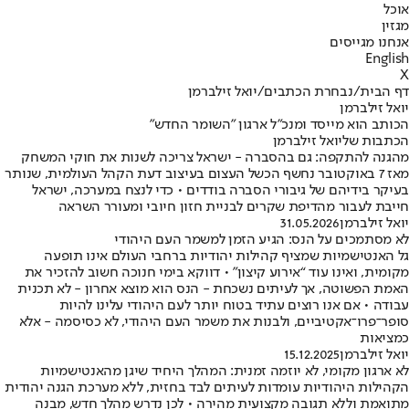
אוכל
מגזין
אנחנו מגייסים
English
X
דף הבית
/
נבחרת הכתבים
/
יואל זילברמן
יואל זילברמן
הכותב הוא מייסד ומנכ"ל ארגון "השומר החדש"
הכתבות שליואל זילברמן
מהגנה להתקפה: גם בהסברה - ישראל צריכה לשנות את חוקי המשחק
מאז 7 באוקטובר נחשף הכשל העצום בעיצוב דעת הקהל העולמית, שנותר
בעיקר בידיהם של גיבורי הסברה בודדים • כדי לנצח במערכה, ישראל
חייבת לעבור מהדיפת שקרים לבניית חזון חיובי ומעורר השראה
יואל זילברמן
31.05.2026
לא מסתמכים על הנס: הגיע הזמן למשמר העם היהודי
גל האנטישמיות שמציף קהילות יהודיות ברחבי העולם אינו תופעה
מקומית, ואינו עוד “אירוע קיצון” • דווקא בימי חנוכה חשוב להזכיר את
האמת הפשוטה, אך לעיתים נשכחת - הנס הוא מוצא אחרון - לא תכנית
עבודה • אם אנו רוצים עתיד בטוח יותר לעם היהודי עלינו להיות
סופר־פרו־אקטיביים, ולבנות את משמר העם היהודי, לא כסיסמה - אלא
כמציאות
יואל זילברמן
15.12.2025
לא ארגון מקומי, לא יוזמה זמנית: המהלך היחיד שיגן מהאנטישמיות
הקהילות היהודיות עומדות לעיתים לבד בחזית, ללא מערכת הגנה יהודית
מתואמת וללא תגובה מקצועית מהירה • לכן נדרש מהלך חדש, מבנה