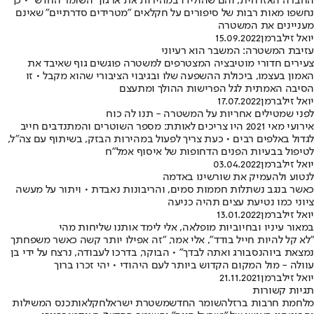
החברה האזרחית, והם שהולידו במהירות את ארגון "השומר החדש" • כך
נחשפו מאות רבות של סיפורים על חקלאים "מטרידים סדרתיים" שאינם
מעניינים את המשטרה
יואל זילברמן
15.09.2022
עזיבת המשטרה: המשבר הוא רעיוני
צעירים חדורי מוטיבציה המצטרפים למשטרה פוגשים גוף שאיבד את
האמון בעצמו, ביכולת ההשפעה שלו ובגיבוי הציבורי שהוא מקבל • זו
הסיבה האמתית לגל הפרישות ההולך ומתעצם
יואל זילברמן
17.07.2022
לפני שמטילים אחריות על המשטרה - תנו לה כוח
אירועי מאי 2021 היו צריכים לאותת: מספר השוטרים והמתנדבים חייב
לגדול באלפים רבים • כעת צריך לפעול במהירות הבזק, בשיתוף עם צה"ל,
לטיפול בבעיות הפנים הדחופות של איסוף אמל"ח
יואל זילברמן
03.04.2022
לנטוע ולהעמיק את שורשינו באדמה
כאשר בנגב נשתלות חממות סמים, והריבונות נאבדת • ויתור על מעשה
ציוני כמו נטיעת עצים תהיה כניעה
יואל זילברמן
13.01.2022
במאור עיניו ובחיוביות מופלאה, אלי לימד אותנו שליחות מהי
"לא קל להיות חייל בודד", אלי אמר, "זה אפילו יותר קשה כאשר משפחתך
נמצאת ביוהנסבורג ואתה לבדך" • הבוקר, בדרכו לעבודה, נרצח על ידי בן
עוולה - מול המקום הקדוש ביותר לעם היהודי • יהי זכרו ברוך
יואל זילברמן
21.11.2021
תגיות קשורות
מלחמת חרבות ברזל
השומר החדש
משטרת ישראל
חקלאות
כנס המשילות