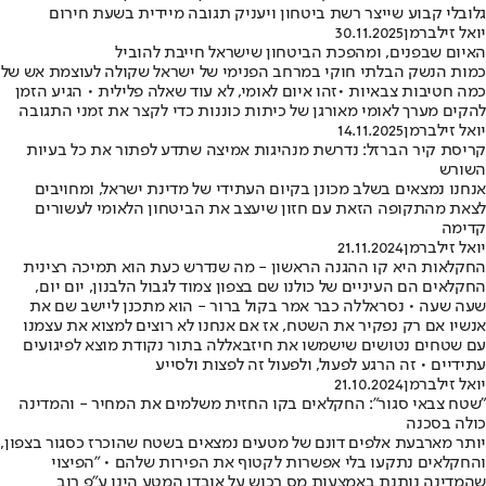
גלובלי קבוע שייצר רשת ביטחון ויעניק תגובה מיידית בשעת חירום
יואל זילברמן
30.11.2025
האיום שבפנים, ומהפכת הביטחון שישראל חייבת להוביל
כמות הנשק הבלתי חוקי במרחב הפנימי של ישראל שקולה לעוצמת אש של
כמה חטיבות צבאיות •זהו איום לאומי, לא עוד שאלה פלילית • הגיע הזמן
להקים מערך לאומי מאורגן של כיתות כוננות כדי לקצר את זמני התגובה
יואל זילברמן
14.11.2025
קריסת קיר הברזל: נדרשת מנהיגות אמיצה שתדע לפתור את כל בעיות
השורש
אנחנו נמצאים בשלב מכונן בקיום העתידי של מדינת ישראל, ומחויבים
לצאת מהתקופה הזאת עם חזון שיעצב את הביטחון הלאומי לעשורים
קדימה
יואל זילברמן
21.11.2024
החקלאות היא קו ההגנה הראשון - מה שנדרש כעת הוא תמיכה רצינית
החקלאים הם העיניים של כולנו שם בצפון צמוד לגבול הלבנון, יום יום,
שעה שעה • נסראללה כבר אמר בקול ברור - הוא מתכנן ליישב שם את
אנשיו אם רק נפקיר את השטח, אז אם אנחנו לא רוצים למצוא את עצמנו
עם שטחים נטושים שישמשו את חיזבאללה בתור נקודת מוצא לפיגועים
עתידיים • ⁠זה הרגע לפעול, ולפעול זה לפצות ולסייע
יואל זילברמן
21.10.2024
"שטח צבאי סגור": החקלאים בקו החזית משלמים את המחיר - והמדינה
כולה בסכנה
יותר מארבעת אלפים דונם של מטעים נמצאים בשטח שהוכרז כסגור בצפון,
והחקלאים נתקעו בלי אפשרות לקטוף את הפירות שלהם • "הפיצוי
שהמדינה נותנת באמצעות מס רכוש על אובדן המטע הינו ע"פ רוב