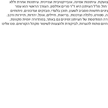
ועקת. עיתונות אמינה, אובייקטיבית ועניינית. עיתונות אחרת וללא
עור החשיפה הגבוה ביותר בימי חול. מו"ל העיתון היא ד"ר מרים אדלסון. העורך הראשי הוא עמר
 והעורך המייסד הוא עמוס רגב. אתרי האינטרנט של "ישראל היום" בעברית ובאנגלית, כמו כן היישומונים (אפליקציות) לאנדרואיד ול-iOS, מציגים חדשות מסביב לשעון, תוכן בלעדי, מבזקים ועדכונים, ניתוחים
, ספורט, כלכלה וצרכנות, בריאות, חיילים, אוכל, יהדות, תיירות ורכב.
דורה המודפסת של העיתון זמינים גם באתר, במהדורה יומית מקוונת,
היום פתוח להערות, לביקורת ולהצעות לשיפור מקהל הקוראים. פנו אלינו