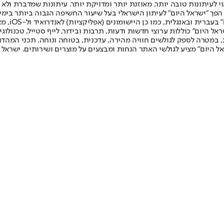
לעיתונות טובה יותר, מאוזנת יותר ומדויקת יותר. עיתונות שמדברת ולא צ
שלום. המהדורה המודפסת הראשונה פורסמה ב-30 ביולי 2007, וב-2010 הפך "ישראל היום" לעיתון הישראלי בעל שי
לחמנוביץ,
ל היום" כוללות ערוצי חדשות ודעות, תרבות ובידור, לייף סטייל, טכנולוגיה
ברית, במטרה לספק לגולשים חוויה מהירה, עדכנית, בטוחה ונוחה. תכני המה
ל היום" מציע לגולשי האתר הנחות ומבצעים על מוצרים ושירותים. ישראל 