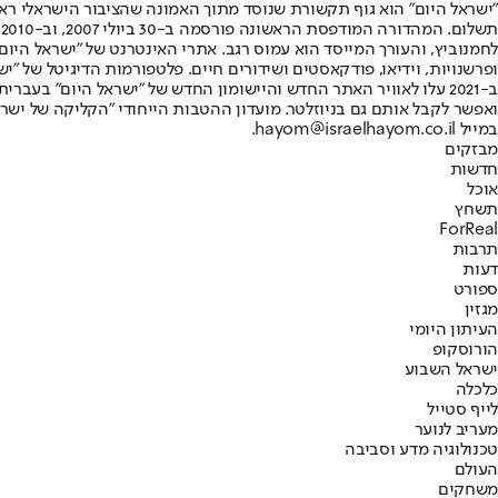
"ישראל היום" הוא גוף תקשורת שנוסד מתוך האמונה שהציבור הישראלי ראוי 
ת
ופרשנויות, וידיאו, פודקאסטים ושידורים חיים. פלטפורמות הדיגיטל של "ישרא
ב-2021 עלו לאוויר האתר החדש והיישומון החדש של "ישראל היום" בע
ואפשר לקבל אותם גם בניוזלטר. מועדון ההטבות הייחודי "הקליקה של ישרא
במייל hayom@israelhayom.co.il.
מבזקים
חדשות
אוכל
תשחץ
ForReal
תרבות
דעות
ספורט
מגזין
העיתון היומי
הורוסקופ
ישראל השבוע
כלכלה
לייף סטייל
מעריב לנוער
טכנולוגיה מדע וסביבה
העולם
משחקים