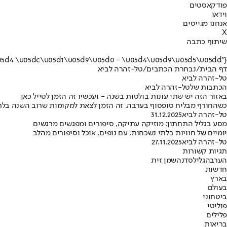
פודקאסטים
וידאו
אנחנו מגייסים
X
שיתוף כתבה
{"name":"\u05d8\u05dc-\u05d6\u05d4\u05e8\u05d4 \u05dc\u05d1\u05d9\u05d0 - \u05d4\u05d9\u05d5\u05dd"}
דף הבית
/
נבחרת הכתבים
/
טל-זהרה לביא
טל-זהרה לביא
הכתבות שלטל-זהרה לביא
באזור הזה יש שתי עונות בולטות בשנה - ועכשיו זה הזמן לטייל כאן
כשהחורף מבליח סופסוף בערבה, זה הזמן לצאת למקומות שרוב השנה בלת
טל-זהרה לביא
31.12.2025
מסע בגליל התחתון: מוזיקה עתיקה, סיפורים ומפגשים מרגשים
יומיים של חוויות בלתי נשכחות, עם נופים, אוכל וסיפורים מהלב
טל-זהרה לביא
27.11.2025
תגיות קשורות
הערבה
גליל
סדנה
שמן זית
חדשות
בארץ
בעולם
ביטחוני
פוליטי
פלילים
בריאות