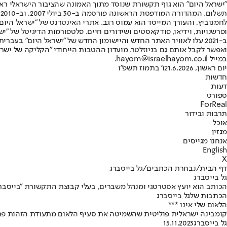
"ישראל היום" הוא גוף תקשורת שנוסד מתוך האמונה שהציבור הישראלי ראוי 
ת
ופרשנויות, וידיאו, פודקאסטים ושידורים חיים. פלטפורמות הדיגיטל של "ישרא
ב-2021 עלו לאוויר האתר החדש והיישומון החדש של "ישראל היום" בע
ואפשר לקבל אותם גם בניוזלטר. מועדון ההטבות הייחודי "הקליקה של ישרא
במייל hayom@israelhayom.co.il.
יום ראשון, 21.6.2026
ו' בתמוז תשפ"ו
חדשות
דעות
ספורט
ForReal
תרבות ובידור
אוכל
מגזין
אנחנו מגייסים
English
X
דף הבית
/
נבחרת הכתבים
/
גל בייסברג
גל בייסברג
הכותב הוא יועץ אסטרטגי ומנהל משברים, בעלי קבוצת התקשורת "בייסברג
הכתבות שלגל בייסברג
הלאום שלי אינו ***
קומבינה ישראלית פוליטית שהשמיטה את סעיף הלאום מתעודת הזהות פתחה
גל בייסברג
15.11.2023