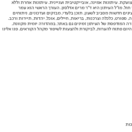
ועקת. עיתונות אמינה, אובייקטיבית ועניינית. עיתונות אחרת וללא
עור החשיפה הגבוה ביותר בימי חול. מו"ל העיתון היא ד"ר מרים אדלסון. העורך הראשי הוא עמר
 והעורך המייסד הוא עמוס רגב. אתרי האינטרנט של "ישראל היום" בעברית ובאנגלית, כמו כן היישומונים (אפליקציות) לאנדרואיד ול-iOS, מציגים חדשות מסביב לשעון, תוכן בלעדי, מבזקים ועדכונים, ניתוחים
, ספורט, כלכלה וצרכנות, בריאות, חיילים, אוכל, יהדות, תיירות ורכב.
דורה המודפסת של העיתון זמינים גם באתר, במהדורה יומית מקוונת,
היום פתוח להערות, לביקורת ולהצעות לשיפור מקהל הקוראים. פנו אלינו
כות