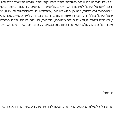
לעיתונות טובה יותר, מאוזנת יותר ומדויקת יותר. עיתונות שמדברת ולא צ
שלום. המהדורה המודפסת הראשונה פורסמה ב-30 ביולי 2007, וב-2010 הפך "ישראל היום" לעיתון הישראלי בעל שי
לחמנוביץ,
ל היום" כוללות ערוצי חדשות ודעות, תרבות ובידור, לייף סטייל, טכנולוגיה
ברית, במטרה לספק לגולשים חוויה מהירה, עדכנית, בטוחה ונוחה. תכני המה
ל היום" מציע לגולשי האתר הנחות ומבצעים על מוצרים ושירותים. ישראל 
 טים"
 דלת לפילוגים נוספים • הגיע הזמן להחזיר את הסעיף ולחדד את השיי