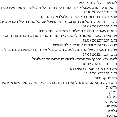
להתעורר על הדמוקרטיה
זו לא הרפורמה, טמבל • זו הדמוקרטיה הישראלית כולה • הימין הישראלי
גל בייסברג
02.10.2023
עתידות: הבחירות המקומיות יטלטלו את המדינה
הבחירות המוניציפליות הקרובות יהיו משאל עם על עתידה של המדינה, על 
גל בייסברג
01.02.2023
החיים שאחרי המוות הפוליטי: לשקד יש עוד סיכוי
אם איילת שקד תעמוד מול מצביעי הימין והקהל הסרוג, תעזוב את החטא -
גל בייסברג
12.09.2022
צו השעה: על אזרחים אחראיים להתחמש
אמנם תפקידה של המדינה לספק הגנה, אבל אזרחים חמושים הם מכפיל כוח 
גל בייסברג
29.03.2022
למה שלא נהפוך את המרוץ לנשיאות לתוכנית ריאליטי?
גל בייסברג
07.12.2020
איפה מחאת יועצי התקשורת?
גל בייסברג
03.11.2019
תגיות קשורות
חוק הלאום
חמאס
יהדות
מלחמת חרבות ברזל
דמוקרטיה
הימין הישראלי
המחא
חדשות
בארץ
בעולם
ביטחוני
פוליטי
פלילים
בריאות