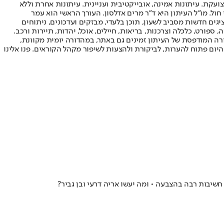
ועקת. עיתונות אמינה, אובייקטיבית ועניינית. עיתונות אחרת וללא
עור החשיפה הגבוה ביותר בימי חול. מו"ל העיתון היא ד"ר מרים אדלסון. העורך הראשי הוא עמר
 והעורך המייסד הוא עמוס רגב. אתרי האינטרנט של "ישראל היום" בעברית ובאנגלית, כמו כן היישומונים (אפליקציות) לאנדרואיד ול-iOS, מציגים חדשות מסביב לשעון, תוכן בלעדי, מבזקים ועדכונים, ניתוחים
, ספורט, כלכלה וצרכנות, בריאות, חיילים, אוכל, יהדות, תיירות ורכב.
דורה המודפסת של העיתון זמינים גם באתר, במהדורה יומית מקוונת,
היום פתוח להערות, לביקורת ולהצעות לשיפור מקהל הקוראים. פנו אלינו
שיבות רבה בהצבעה • ומה יעשו אריה דרעי ובן גביר?