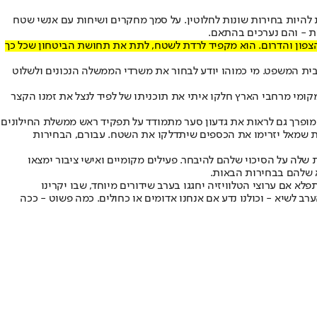
 להיות בחירות שונות לחלוטין. על סמך מחקרים ושיחות עם אנשי שטח
ת - והם נערכים בהתאם.
הצפון והדרום. הוא מקפיד לרדת לשטח, לתת את תחושת הביטחון שכל כך
בבית המשפט. מי כמוהו יודע לבחור את משרדי הממשלה הנכונים ולשלוט
ומי מרחבי הארץ חלקו איתי את תוכניתו של לפיד לנצל את זמנו הקצר
 מופרך גם לראות את גדעון סער מתמודד על תפקיד ראש ממשלת החילונים
תות שמאל יזרימו את הכספים שיתדלקו את השטח. עבורם, הבחירות
לה על הסיכוי שלהם להיבחר. פעילים מקומיים ואישי ציבור ימצאו
לא אם ערוצי הטלוויזיה יחגגו בערב שידורים מיוחד, שבו יקרינו
ב לשיא - וכולנו נדע אם אנחנו אדומים או כחולים. כמה פשוט - ככה