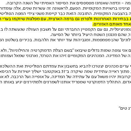
ה - ונדמה שאנחנו מפספסים את הסיפור האמיתי של השנה הקרובה.
נציגינו ברשויות המקומיות
. הפעם, לראשונה זה עשרות שנים, אלה עומדות
ה בהצבעה המקומית. התובנה הזאת כבר קיימת משני צידי המפה הפוליטי
ג בבחירות האחרונות ולפרוץ גם ברמה הארצית, עם מפלגות שיוקמו בערי 
אחד מאותם האזורים.
המוניציפלית, גם עם הקמפיין החברתי וגם על חשבון העוולה שנעשתה לו 
ר, שהם מנגנון השטח היעיל ביותר של הסיעה.
נים" שהן מפמפמות, ומגביהות עוד יותר את הלהבות. בכירים בשלטון המק
אני צופה שמות גדולים שיבואו "בשם הצלת הדמוקרטיה והחילוניות", ולא
בה של המדינה. המנהיגים המקומיים זיהו את הטרנד, וארגוני שמאל ועמו
 ערים מכהנים יצטרכו להביא בחשבון את עמדתם הפוליטית ואת ההשלכות ש
באוקטובר ישליך ישירות על הכיסא שלהם בבחירות הבאות.
קרובות יהיו משאל עם על עתידה של המדינה, על אופייה ועל הרכבה. לא אתפ
ום. התהליך הדמוקרטי שמפריד אותנו לשמרנים ולמתירנים יגיע באותו הער
 טים"