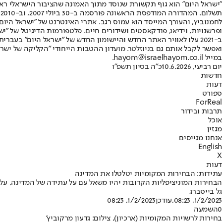
"ישראל היום" הוא גוף תקשורת שנוסד מתוך האמונה שהציבור הישראלי ראוי 
ת
ופרשנויות, וידיאו, פודקאסטים ושידורים חיים. פלטפורמות הדיגיטל של "ישרא
ב-2021 עלו לאוויר האתר החדש והיישומון החדש של "ישראל היום" בע
ואפשר לקבל אותם גם בניוזלטר. מועדון ההטבות הייחודי "הקליקה של ישרא
במייל hayom@israelhayom.co.il.
יום רביעי, 10.6.2026
כ"ה בסיון תשפ"ו
חדשות
דעות
ספורט
ForReal
תרבות ובידור
אוכל
מגזין
אנחנו מגייסים
English
X
דעות
עתידות: הבחירות המקומיות יטלטלו את המדינה
הבחירות המוניציפליות הקרובות יהיו משאל עם על עתידה של המדינה, על 
גל בייסברג
1/2/2023, 08:23
,עודכן
1/2/2023, 08:23
0
השמעה
בחירות לרשויות המקומיות (ארכיון), צילום: גדעון מרקוביץ'