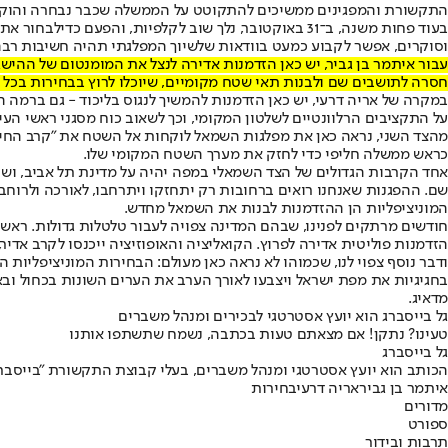
התקשורת והמפגינים ממשיכים להתקוטט על הממשלה שכבר נבחרה והוקמ
בעוד פחות משנה, ב־31 באוקטובר, נלך שוב לקלפיות, והפעם כדי
לבחור את 
וסוקרים, אפשר לקבוע כמעט בוודאות שלשיוך המפלגתי תהיה חשיבות רב
עבור איתמר בן גביר, יש כאן הזדמנות אדירה לנצל את המומנטום של ההיש
חסרה לתושבים שם ולבנות תאי שטח מקומיים, שיוכלו לרוץ בבחירות בכל 
במקרה של אריה דרעי, יש כאן הזדמנות להמשיך לנגוס בליכוד - גם ברמה 
על התקציבים הרלוונטיים לשלטון המקומי, וכך לשאוב כוח מסגני ראשי העי
מהצד השני, נראה כאן את מפלגות השמאל לוקחות אל השטח את "קרב החילו
כראש ממשלה חליפי כדי לחזק את מערך השטח המקומי שלו.
אחד הקרבות הגדולים של הצד השמאלי במפה יהיה על מדינת תל אביב, ושם 
שם. ההפגנות שאנחנו רואים ברחובות רק יתחזקו ויתרחבו, לאורכה ולרוח
המוניציפליות הן ההזדמנות לבנות את השמאל מחדש.
חודשים מרתקים לפנינו, שבהם המדינה צפויה לעבור טלטלות גדולות. ראשי
הזדמנות פוליטית אדירה לפרוץ. הקואליציה והאופוזיציה ייכנסו לקרב אדיר, מתוך ראייה עתידית שמה שיקרה ב־31 
ודבר נוסף צפוי לנו, שכמוהו לא נראה כאן מעולם: הבחירות המוניציפליות ה
בחגיגיות את מפת ישראל ויצבעו לאורך הערב את הערים השונות בכחול ובאד
מדאיג.
גל בייסברג הוא יועץ אסטרטגי לבכירים ומנהל משברים
טעינו? נתקן! אם מצאתם טעות בכתבה, נשמח שתשתפו אותנו
גל בייסברג
הכותב הוא יועץ אסטרטגי ומנהל משברים, בעלי קבוצת התקשורת "בייסברג
איתמר בן גביר
אריה דרעי
בחירות
מדורים
ספורט
תרבות ובידור