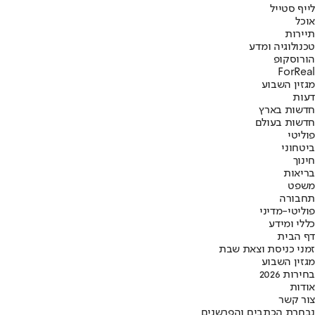
לייף סטייל
אוכל
תיירות
טכנולוגיה ומדע
הורוסקופ
ForReal
מגזין השבוע
דעות
חדשות בארץ
חדשות בעולם
פוליטי
ביטחוני
חינוך
בריאות
משפט
תחבורה
פוליטי-מדיני
כללי ומידע
דף הבית
זמני כניסת וצאת שבת
מגזין השבוע
בחירות 2026
אודות
צור קשר
נבחרת הכתבים והפרשנים