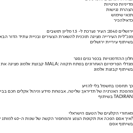
מדיניות פרטיות
הצהרת נגישות
תנאי שימוש
כדאי
להכיר
ירושלים 2040: העיר נערכת ל- 1.5 מליון תושבים
מנכ"לית העירייה מציגה תוכנית להשארת הצעירים ובניית עתיד הדור הבא
בשיתוף עיריית ירושלים
חלון ההזדמנויות בכפר גנים נסגר
קבוצת אלמוג מציגה את פרויקט MALA: מגדלי הפרימיום האחרונים בפתח תקווה
בשיתוף קבוצת אלמוג
כך תחסכו בחשמל בלי להזיע
מהפכת האנרגיה של תדיראן: שליטה, אבטחת מידע וניהול אקלים חכם בבי
בשיתוף TADIRAN
מאחורי הקלעים של הטעם הישראלי
איך אסם הפכה את תקופת הצנע והמחסור הקשה של שנות ה-40 למותג לאומי?
בשיתוף אסם