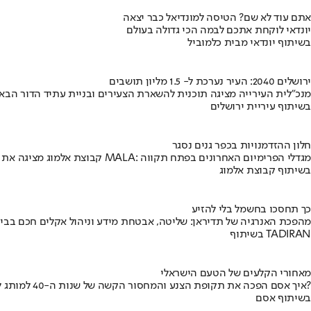
אתם עוד לא שם? הטיסה למונדיאל כבר יצאה
יונדאי לוקחת אתכם לבמה הכי גדולה בעולם
בשיתוף יונדאי מבית כלמוביל
ירושלים 2040: העיר נערכת ל- 1.5 מליון תושבים
מנכ"לית העירייה מציגה תוכנית להשארת הצעירים ובניית עתיד הדור הבא
בשיתוף עיריית ירושלים
חלון ההזדמנויות בכפר גנים נסגר
קבוצת אלמוג מציגה את פרויקט MALA: מגדלי הפרימיום האחרונים בפתח תקווה
בשיתוף קבוצת אלמוג
כך תחסכו בחשמל בלי להזיע
מהפכת האנרגיה של תדיראן: שליטה, אבטחת מידע וניהול אקלים חכם בבי
בשיתוף TADIRAN
מאחורי הקלעים של הטעם הישראלי
איך אסם הפכה את תקופת הצנע והמחסור הקשה של שנות ה-40 למותג לאומי?
בשיתוף אסם