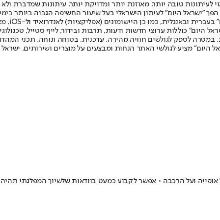
לעיתונות טובה יותר, מאוזנת יותר ומדויקת יותר. עיתונות שמדברת ולא צ
שלום. המהדורה המודפסת הראשונה פורסמה ב-30 ביולי 2007, וב-2010 הפך "ישראל היום" לעיתון הישראלי בעל שי
לחמנוביץ,
ל היום" כוללות ערוצי חדשות ודעות, תרבות ובידור, לייף סטייל, טכנולוגיה
ברית, במטרה לספק לגולשים חוויה מהירה, עדכנית, בטוחה ונוחה. תכני המה
ל היום" מציע לגולשי האתר הנחות ומבצעים על מוצרים ושירותים. ישראל 
אופייה ועל הרכבה • אפשר לקבוע כמעט בוודאות שלשיוך המפלגתי תהיה ח