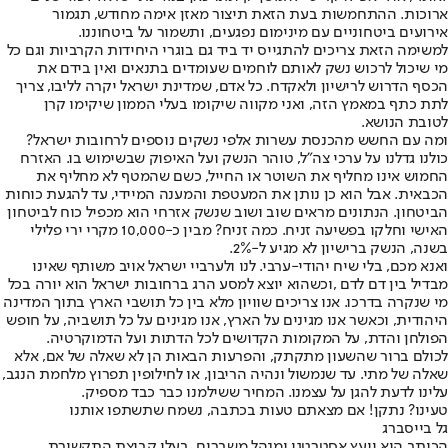
ארוכות. ההתחמשות בעת הזאת תיצור מאזן אימה מחודש, תגמור
אירועים ביטחוניים עם מינימום נפגעים, ותשמור על ביטחוננו.
למשימה הזאת צריכים להתגייס יד ביד גם בוגרי היחידות הקרביות וגם כל
מי שיכול לרכוש נשק לאותם לוחמים שעומדים בתנאים ואין בידם את
הכסף הדרוש לרישיון ולאקדח. כל אדם, שמדינת ישראל יקרה לליבו, צריך
לתת כתף במאמץ הזה, ואני מקווה שיקומו בעלי הממון שיקימו קרן
לטובת הנושא.
ומה עם החשש מהכנסת עשרות אלפי נשקים נוספים לרחובות ישראל?
כולנו גדלנו על ערכי צה"ל, טוהר הנשק ועל האיפוק שבשימוש בו. האזרח
החמוש אינו מחליף את השוטר או החייל, כשם שהמטף לא מחליף את
הכבאית. אבל הוא כן נותן את המעטפת והמענה המיידי, עד להגעת כוחות
הביטחון. הנתונים מראים שוב ושוב שנשק אזרחי הוא מכפיל כוח לביטחון
האישי וחלקו בפשיעה זניח. כמה זניח? מבין כ-10,000 מקרי ירי פלילי
בשנה, הנשק ברישיון לא מגיע ל-2%.
ואנא מכם, בלי שיח יהודי-ערבי. לנו ולערביי ישראל אויב משותף שאינו
מבדיל בין דם לדם ,וכשהוא יוצא למסע הרג ברחובות ישראל הוא יורה בכל
מי שנקרה בדרכו. אנו צריכים שוויון מלא בין כל תושבי הארץ בתוך המדינה
היהודית, וכאשר אנו מגינים על הארץ, אנו מגינים על כל תושביה, על חופש
הפולחן והדת, על המקומות הקדושים לכל הדתות ועל הדמוקרטיה.
לכולם ברור שהשעון מתקתק, והפרעות הבאות הן לא שאלה של אם, אלא
שאלה של מתי. עד שנמשול ונהיה הריבון, או לחילופין תפרוץ מלחמת הנגב,
עלינו לדעת להגן על עצמנו. המחיר ששילמנו כבר כבד מספיק.
טעינו? נתקן! אם מצאתם טעות בכתבה, נשמח שתשתפו אותנו
גל בייסברג
הכותב הוא יועץ אסטרטגי ומנהל משברים, בעלי קבוצת התקשורת