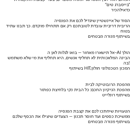
"בייסברג טים"
כדאי
להכיר
הסוד של איינשטיין שיגדיל לכם את הפנסיה
הריבית דריבית עובדת לטובתכם רק אם תתחילו מוקדם. כך תבנו עתיד
בטוח
בשיתוף מנורה מבטחים
אל תישארו מאחור – בואו לגלות לאן ה-AI הולך
הבינה המלאכותית לא תחליף אנשים, היא תחליף את מי שלא משתמש
בה!
בשיתוף HIT,המכון הטכנולוגי חולון
מהפכת הרובוטיקה לבית
מהפכת הניקיון החכם: כל הבית נקי בלחיצת כפתור
בשיתוף רונלייט
הטעויות שיחתכו לכם את קצבת הפנסיה
ממשיכת כספים ועד חוסר תכנון – הצעדים שיצילו את הכסף שלכם
בשיתוף מנורה מבטחים