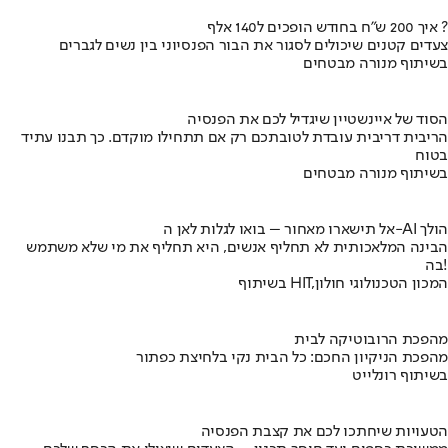
איך 200 ש"ח בחודש הופכים ל140 אלף ?
צעדים קטנים שיכולים לסגור את הבור הפנסיוני בין נשים לגברים
בשיתוף מנורה מבטחים
הסוד של איינשטיין שיגדיל לכם את הפנסיה
הריבית דריבית עובדת לטובתכם רק אם תתחילו מוקדם. כך תבנו עתיד
בטוח
בשיתוף מנורה מבטחים
אל תישארו מאחור – בואו לגלות לאן ה-AI הולך
הבינה המלאכותית לא תחליף אנשים, היא תחליף את מי שלא משתמש
בה!
בשיתוף HIT,המכון הטכנולוגי חולון
מהפכת הרובוטיקה לבית
מהפכת הניקיון החכם: כל הבית נקי בלחיצת כפתור
בשיתוף רונלייט
הטעויות שיחתכו לכם את קצבת הפנסיה