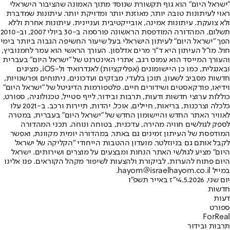
"ישראל היום" הוא גוף תקשורת שנוסד מתוך האמונה שהציבור הישראלי
ראוי לעיתונות טובה יותר, מאוזנת יותר ומדויקת יותר. עיתונות שמדברת
ולא צועקת. עיתונות אמינה, אובייקטיבית ועניינית. עיתונות אחרת וללא
תשלום. המהדורה המודפסת הראשונה פורסמה ב-30 ביולי 2007, וב-2010
הפך "ישראל היום" לעיתון הישראלי בעל שיעור החשיפה הגבוה ביותר בימי
חול. מו"ל העיתון היא ד"ר מרים אדלסון. העורך הראשי הוא עמר לחמנוביץ,
והעורך המייסד הוא עמוס רגב. אתרי האינטרנט של "ישראל היום" בעברית
ובאנגלית, כמו כן היישומונים (אפליקציות) לאנדרואיד ול-iOS, מציגים
חדשות מסביב לשעון, תוכן בלעדי, מבזקים ועדכונים, ניתוחים ופרשנויות,
וידיאו, פודקאסטים ושידורים חיים. פלטפורמות הדיגיטל של "ישראל היום"
כוללות ערוצי חדשות ודעות, תרבות ובידור, לייף סטייל, טכנולוגיה, ספורט,
כלכלה וצרכנות, בריאות, חיילים, אוכל, יהדות, תיירות ורכב. ב-2021 עלו
לאוויר האתר החדש והיישומון החדש של "ישראל היום" בעברית, במטרה
לספק לגולשים חוויה מהירה, עדכנית, בטוחה ונוחה. תכני המהדורה
המודפסת של העיתון זמינים גם באתר, במהדורה יומית מקוונת, ואפשר
לקבל אותם גם בניוזלטר. מועדון ההטבות הייחודי "הקליקה של ישראל
היום" מציע לגולשי האתר הנחות ומבצעים על מוצרים ושירותים. ישראל
היום פתוח להערות, לביקורת ולהצעות לשיפור מקהל הקוראים. פנו אלינו
במייל hayom@israelhayom.co.il.
יום שני, 4.5.2026
י"ז באייר תשפ"ו
חדשות
דעות
ספורט
ForReal
תרבות ובידור