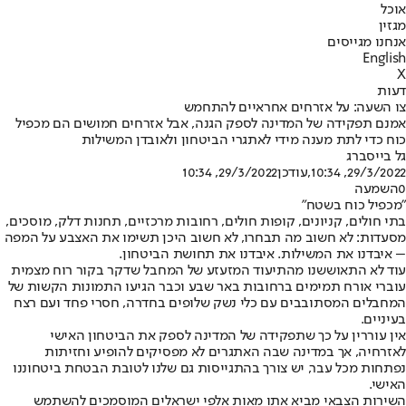
אוכל
מגזין
אנחנו מגייסים
English
X
דעות
צו השעה: על אזרחים אחראיים להתחמש
אמנם תפקידה של המדינה לספק הגנה, אבל אזרחים חמושים הם מכפיל
כוח כדי לתת מענה מידי לאתגרי הביטחון ולאובדן המשילות
גל בייסברג
29/3/2022, 10:34
,עודכן
29/3/2022, 10:34
0
השמעה
"מכפיל כוח בשטח"
בתי חולים, קניונים, קופות חולים, רחובות מרכזיים, תחנות דלק, מוסכים,
מסעדות: לא חשוב מה תבחרו, לא חשוב היכן תשימו את האצבע על המפה
– איבדנו את המשילות. איבדנו את תחושת הביטחון.
עוד לא התאוששנו מהתיעוד המזעזע של המחבל שדקר בקור רוח מצמית
עוברי אורח תמימים ברחובות באר שבע וכבר הגיעו התמונות הקשות של
המחבלים המסתובבים עם כלי נשק שלופים בחדרה, חסרי פחד ועם רצח
בעיניים.
אין עוררין על כך שתפקידה של המדינה לספק את הביטחון האישי
לאזרחיה, אך במדינה שבה האתגרים לא מפסיקים להופיע וחזיתות
נפתחות מכל עבר, יש צורך בהתגייסות גם שלנו לטובת הבטחת ביטחוננו
האישי.
השירות הצבאי מביא אתו מאות אלפי ישראלים המוסמכים להשתמש