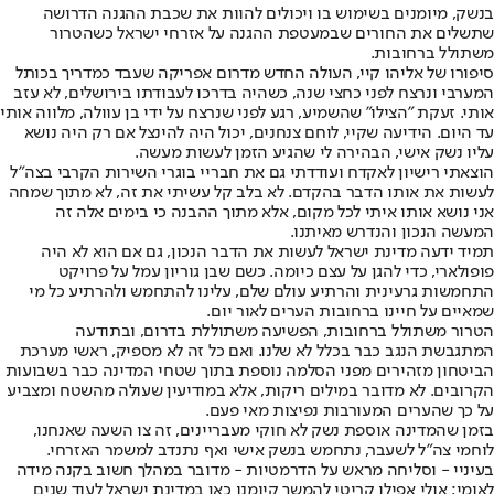
בנשק, מיומנים בשימוש בו ויכולים להוות את שכבת ההגנה הדרושה
שתשלים את החורים שבמעטפת ההגנה על אזרחי ישראל כשהטרור
משתולל ברחובות.
סיפורו של אליהו קיי, העולה החדש מדרום אפריקה שעבד כמדריך בכותל
המערבי ונרצח לפני כחצי שנה, כשהיה בדרכו לעבודתו בירושלים, לא עזב
אותי. זעקת "הצילו" שהשמיע, רגע לפני שנרצח על ידי בן עוולה, מלווה אותי
עד היום. הידיעה שקיי, לוחם צנחנים, יכול היה להינצל אם רק היה נושא
עליו נשק אישי, הבהירה לי שהגיע הזמן לעשות מעשה.
הוצאתי רישיון לאקדח ועודדתי גם את חבריי בוגרי השירות הקרבי בצה"ל
לעשות את אותו הדבר בהקדם. לא בלב קל עשיתי את זה, לא מתוך שמחה
אני נושא אותו איתי לכל מקום, אלא מתוך ההבנה כי בימים אלה זה
המעשה הנכון והנדרש מאיתנו.
תמיד ידעה מדינת ישראל לעשות את הדבר הנכון, גם אם הוא לא היה
פופולארי, כדי להגן על עצם כיומה. כשם שבן גוריון עמל על פרויקט
התחמשות גרעינית והרתיע עולם שלם, עלינו להתחמש ולהרתיע כל מי
שמאיים על חיינו ברחובות הערים לאור יום.
הטרור משתולל ברחובות, הפשיעה משתוללת בדרום, ובתודעה
המתגבשת הנגב כבר בכלל לא שלנו. ואם כל זה לא מספיק, ראשי מערכת
הביטחון מזהירים מפני הסלמה נוספת בתוך שטחי המדינה כבר בשבועות
הקרובים. לא מדובר במילים ריקות, אלא במודיעין שעולה מהשטח ומצביע
על כך שהערים המעורבות נפיצות מאי פעם.
בזמן שהמדינה אוספת נשק לא חוקי מעבריינים, זה צו השעה שאנחנו,
לוחמי צה"ל לשעבר, נתחמש בנשק אישי ואף נתנדב למשמר האזרחי.
בעיניי - וסליחה מראש על הדרמטיות - מדובר במהלך חשוב בקנה מידה
לאומי; אולי אפילו קריטי להמשך קיומנו כאן במדינת ישראל לעוד שנים