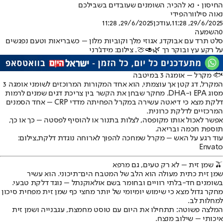
החיסון • נא להכיר, השומנים שעובדים בשבילכם
נאוה סילוורה
פידי
29/6/2025, 11:28
,עודכן
29/6/2025, 11:28
0
השמעה
סלט תרד עם אבוקדו, אגוזי מלך וקוביות מלון – כשבריאות וטעם נפגשים
על רקע עץ ובוקר רך 🌿🥑🍈. צילום: מידג'רני
🐟 מקרל – אומגה 3 במיטבה
המקרל, דג קטן אך עוצמתי, הוא אחד המקורות המרוכזים לשומני אומגה 3
מסוג EPA ו-DHA. מחקר שבחן את הקשר בין צריכת דגים שמנים לרמות
דלקת מצא כי דיאטה עשירה במקרל הפחיתה מדדי CRP – אחד הסמנים
המרכזיים לדלקת כרונית.
אפשר לאכול אותו מקופסה, לצלות בתנור או להוסיף לפסטה – כך או כך,
תוספת חכמה ובריאה.
עוד רגע על האש – מקרל שמחכה להפוך לארוחה נוגדת דלקת,צילום:
Envato
🫒 שמן זית – לא רק טעים, גם מרפא
שמן זית כתית מעולה הוא הלב של המטבח הים־תיכוני. הוא עשיר
בשומנים חד-בלתי רוויים ובחומר בשם אולאוקנתל – נוגד דלקת טבעי.
מחקר גדול מצא כי שימוש יומיומי של יותר מחצי כף שמן זית מפחית סיכון
למחלות לב.
המלצה פשוטה: תתחילו את היום עם טוסט מחמצת, עגבנייה ושמן זית
איכותי – שילוב מנצח.