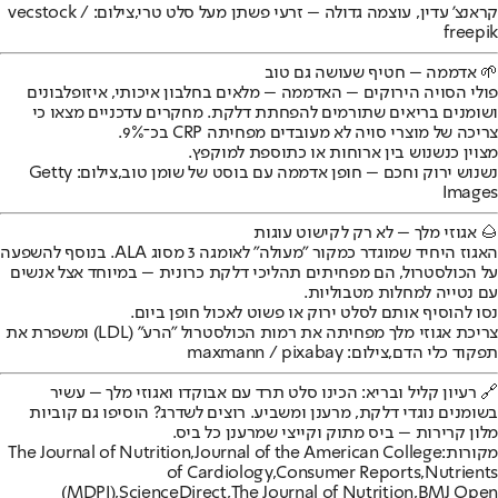
קראנצ' עדין, עוצמה גדולה – זרעי פשתן מעל סלט טרי,צילום: vecstock /
freepik
🌱 אדממה – חטיף שעושה גם טוב
פולי הסויה הירוקים – האדממה – מלאים בחלבון איכותי, איזופלבונים
ושומנים בריאים שתורמים להפחתת דלקת. מחקרים עדכניים מצאו כי
צריכה של מוצרי סויה לא מעובדים מפחיתה CRP בכ־9%.
מצוין כנשנוש בין ארוחות או כתוספת למוקפץ.
נשנוש ירוק וחכם – חופן אדממה עם בוסט של שומן טוב,צילום: Getty
Images
🌰 אגוזי מלך – לא רק לקישוט עוגות
האגוז היחיד שמוגדר כמקור "מעולה" לאומגה 3 מסוג ALA. בנוסף להשפעה
על הכולסטרול, הם מפחיתים תהליכי דלקת כרונית – במיוחד אצל אנשים
עם נטייה למחלות מטבוליות.
נסו להוסיף אותם לסלט ירוק או פשוט לאכול חופן ביום.
צריכת אגוזי מלך מפחיתה את רמות הכולסטרול "הרע" (LDL) ומשפרת את
תפקוד כלי הדם,צילום: maxmann / pixabay
🔗 רעיון קליל ובריא: הכינו סלט תרד עם אבוקדו ואגוזי מלך – עשיר
בשומנים נוגדי דלקת, מרענן ומשביע. רוצים לשדרג? הוסיפו גם קוביות
מלון קרירות – ביס מתוק וקייצי שמרענן כל ביס.
מקורות:
Journal of the American College
The Journal of Nutrition,
of Cardiology,
Consumer Reports,
Nutrients
(MDPI),
ScienceDirect,
The Journal of Nutrition,
BMJ Open