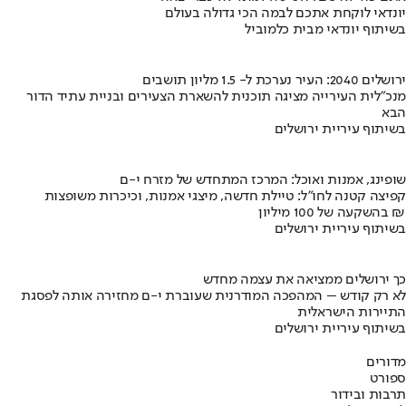
יונדאי לוקחת אתכם לבמה הכי גדולה בעולם
בשיתוף יונדאי מבית כלמוביל
ירושלים 2040: העיר נערכת ל- 1.5 מליון תושבים
מנכ"לית העירייה מציגה תוכנית להשארת הצעירים ובניית עתיד הדור
הבא
בשיתוף עיריית ירושלים
שופינג, אמנות ואוכל: המרכז המתחדש של מזרח י-ם
קפיצה קטנה לחו"ל: טיילת חדשה, מיצגי אמנות, וכיכרות משופצות
בהשקעה של 100 מיליון ₪
בשיתוף עיריית ירושלים
כך ירושלים ממציאה את עצמה מחדש
לא רק קודש – המהפכה המודרנית שעוברת י-ם מחזירה אותה לפסגת
התיירות הישראלית
בשיתוף עיריית ירושלים
מדורים
ספורט
תרבות ובידור