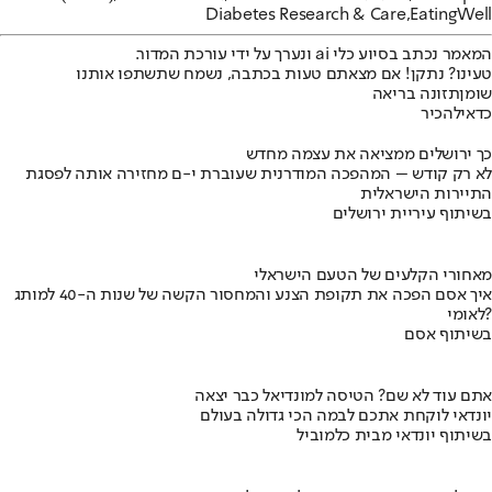
Diabetes Research & Care,
EatingWell
המאמר נכתב בסיוע כלי ai ונערך על ידי עורכת המדור.
טעינו? נתקן! אם מצאתם טעות בכתבה, נשמח שתשתפו אותנו
שומן
תזונה בריאה
כדאי
להכיר
כך ירושלים ממציאה את עצמה מחדש
לא רק קודש – המהפכה המודרנית שעוברת י-ם מחזירה אותה לפסגת
התיירות הישראלית
בשיתוף עיריית ירושלים
מאחורי הקלעים של הטעם הישראלי
איך אסם הפכה את תקופת הצנע והמחסור הקשה של שנות ה-40 למותג
לאומי?
בשיתוף אסם
אתם עוד לא שם? הטיסה למונדיאל כבר יצאה
יונדאי לוקחת אתכם לבמה הכי גדולה בעולם
בשיתוף יונדאי מבית כלמוביל