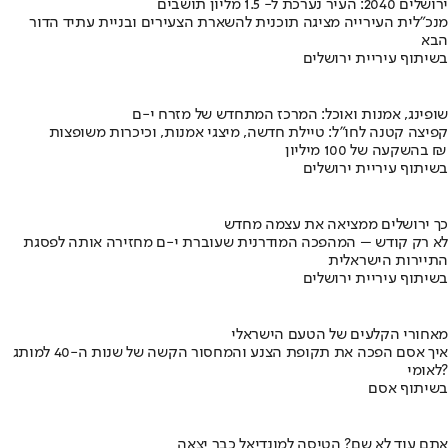
ירושלים 2040: העיר נערכת ל- 1.5 מליון תושבים
מנכ"לית העירייה מציגה תוכנית להשארת הצעירים ובניית עתיד הדור
הבא
בשיתוף עיריית ירושלים
שופינג, אמנות ואוכל: המרכז המתחדש של מזרח י-ם
קפיצה קטנה לחו"ל: טיילת חדשה, מיצגי אמנות, וכיכרות משופצות
בהשקעה של 100 מיליון ₪
בשיתוף עיריית ירושלים
כך ירושלים ממציאה את עצמה מחדש
לא רק קודש – המהפכה המודרנית שעוברת י-ם מחזירה אותה לפסגת
התיירות הישראלית
בשיתוף עיריית ירושלים
מאחורי הקלעים של הטעם הישראלי
איך אסם הפכה את תקופת הצנע והמחסור הקשה של שנות ה-40 למותג
לאומי?
בשיתוף אסם
אתם עוד לא שם? הטיסה למונדיאל כבר יצאה