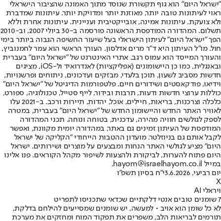
"ישראל היום" הוא גוף תקשורת שנוסד מתוך האמונה שהציבור הישראלי
ראוי לעיתונות טובה יותר, מאוזנת יותר ומדויקת יותר. עיתונות שמדברת
ולא צועקת. עיתונות אמינה, אובייקטיבית ועניינית. עיתונות אחרת וללא
תשלום. המהדורה המודפסת הראשונה פורסמה ב-30 ביולי 2007, וב-2010
הפך "ישראל היום" לעיתון הישראלי בעל שיעור החשיפה הגבוה ביותר בימי
חול. מו"ל העיתון היא ד"ר מרים אדלסון. העורך הראשי הוא עמר לחמנוביץ,
והעורך המייסד הוא עמוס רגב. אתרי האינטרנט של "ישראל היום" בעברית
ובאנגלית, כמו כן היישומונים (אפליקציות) לאנדרואיד ול-iOS, מציגים
חדשות מסביב לשעון, תוכן בלעדי, מבזקים ועדכונים, ניתוחים ופרשנויות,
וידיאו, פודקאסטים ושידורים חיים. פלטפורמות הדיגיטל של "ישראל היום"
כוללות ערוצי חדשות ודעות, תרבות ובידור, לייף סטייל, טכנולוגיה, ספורט,
כלכלה וצרכנות, בריאות, חיילים, אוכל, יהדות, תיירות ורכב. ב-2021 עלו
לאוויר האתר החדש והיישומון החדש של "ישראל היום" בעברית, במטרה
לספק לגולשים חוויה מהירה, עדכנית, בטוחה ונוחה. תכני המהדורה
המודפסת של העיתון זמינים גם באתר, במהדורה יומית מקוונת, ואפשר
לקבל אותם גם בניוזלטר. מועדון ההטבות הייחודי "הקליקה של ישראל
היום" מציע לגולשי האתר הנחות ומבצעים על מוצרים ושירותים. ישראל
היום פתוח להערות, לביקורת ולהצעות לשיפור מקהל הקוראים. פנו אלינו
במייל hayom@israelhayom.co.il.
יום רביעי, 3.6.2026
י"ח בסיון תשפ"ו
X
ויראלי AI
7 שומנים טובים אנטי דלקתיים שכדאי שתכניסו לתפריט
לא כל שומן הוא אויב • למעשה, יש שומנים שמסייעים להילחם בדלקת,
תורמים לבריאות הלב, משפרים את תפקוד המוח ומחזקים את מערכת