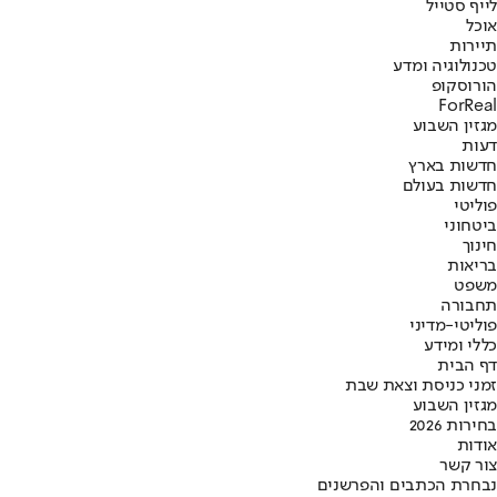
לייף סטייל
אוכל
תיירות
טכנולוגיה ומדע
הורוסקופ
ForReal
מגזין השבוע
דעות
חדשות בארץ
חדשות בעולם
פוליטי
ביטחוני
חינוך
בריאות
משפט
תחבורה
פוליטי-מדיני
כללי ומידע
דף הבית
זמני כניסת וצאת שבת
מגזין השבוע
בחירות 2026
אודות
צור קשר
נבחרת הכתבים והפרשנים