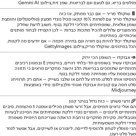
מזלפים בריא, גם לטעם וגם לבריאות. שמן זית,צילום: Gemini AI
🍫 שוקולד מריר – אם כבר ממתק, אז כזה
שוקולד מריר עם לפחות 70% קקאו מכיל נוגדי חמצון (פוליפנולים) וחומצת
שומן אולאית, שמפחיתים תהליכי דלקת בגוף. חשוב לדעת שחלק
מהמוצרים עלולים להכיל מתכות כבדות – לכן הקפידו לבחור מותגים
איכותיים, במתינות.
שוקולד יכול להיות גם חוויה וגם בחירה חכמה – אם יודעים מה לקנות.
הכל במינונים. שוקולד מריק,צילום: GettyImages
🥑 אבוקדו – השומן הכי ירוק
אבוקדו עשיר בשומנים חד-בלתי רוויים, בוויטמין E ובמגוון רכיבים
תזונתיים שתומכים בבריאות הלב והעור. מחקרים מראים כי תזונה
שמבוססת עליו מפחיתה סמני דלקת בגוף.
הוסיפו אותו לסלט, מרחו על לחם או שלבו בשייק – אתם רק תרוויחו.
סלט חסה עם קוביות אבוקדו ואגוזי מלך,צילום: פידי באמצעות
Midjourney
🌾 זרעי פשתן – כוח גדול בגרגר קטן
הם אולי נראים תמימים, אבל זרעי פשתן מכילים אומגה 3 מהצומח, סיבים
תזונתיים וליגננים – חומרים נוגדי דלקת שמפחיתים את הסיכון לבעיות
מטבוליות. סקירת מחקרים נרחבת הראתה שצריכתם היומית משפרת
מדדי דלקת משמעותית.
הכי מומלץ לטחון ולהוסיף לדייסה, ליוגורט או לשייקים, אבל אפשר לפזר
מעל סלט רענן.