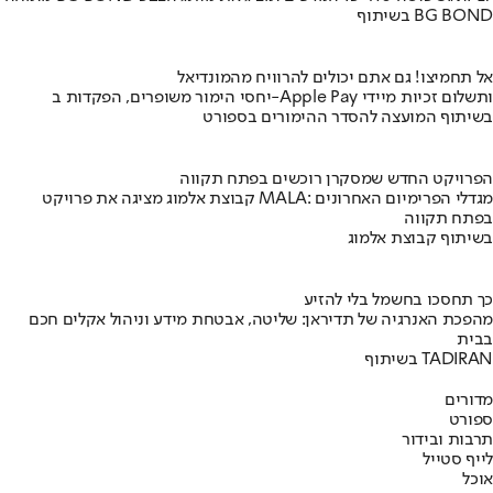
בשיתוף BG BOND
אל תחמיצו! גם אתם יכולים להרוויח מהמונדיאל
יחסי הימור משופרים, הפקדות ב-Apple Pay ותשלום זכיות מיידי
בשיתוף המועצה להסדר ההימורים בספורט
הפרויקט החדש שמסקרן רוכשים בפתח תקווה
קבוצת אלמוג מציגה את פרויקט MALA: מגדלי הפרימיום האחרונים
בפתח תקווה
בשיתוף קבוצת אלמוג
כך תחסכו בחשמל בלי להזיע
מהפכת האנרגיה של תדיראן: שליטה, אבטחת מידע וניהול אקלים חכם
בבית
בשיתוף TADIRAN
מדורים
ספורט
תרבות ובידור
לייף סטייל
אוכל