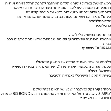
המשתמשת במודול ניטור מתקדם המחובר לתחנת החלל לזיהוי וניתוח
התופעות. המטרה היא להבין טוב יותר כיצד הן נוצרות ואיך אפשר
להסתמך עליהן לחיזוי מזג אוויר, בדגש על סופות קיצוניות.
טעינו? נתקן! אם מצאתם טעות בכתבה, נשמח שתשתפו אותנו
אקלים
חלל
מדע
כדאי
להכיר
כך תחסכו בחשמל בלי להזיע
מהפכת האנרגיה של תדיראן: שליטה, אבטחת מידע וניהול אקלים חכם
בבית
בשיתוף TADIRAN
מלחמה וחשמל: האתגר החדש של המשק הישראלי
פסגת האנרגיה במעמד שגריר ארה"ב, שר האנרגיה ובכירי התעשייה
בישראל ובעולם
בשיתוף המכון הישראלי לאנרגיה ולסביבה
הסוד לקיר נקי: כך תבחרו צבע שמתאים לבית שלכם
מומחה BG BOND עושה סדר על המדפים ומציג את מותג הצבע SIMPLY
בשיתוף BG BOND