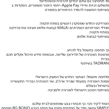
אל תחמיצו! גם אתם יכולים להרוויח מהמונדיאל
יחסי הימור משופרים, הפקדות ב-Apple Pay ותשלום זכיות מיידי
בשיתוף המועצה להסדר ההימורים בספורט
הפרויקט החדש שמסקרן רוכשים בפתח תקווה
קבוצת אלמוג מציגה את פרויקט MALA: מגדלי הפרימיום האחרונים
בפתח תקווה
בשיתוף קבוצת אלמוג
כך תחסכו בחשמל בלי להזיע
מהפכת האנרגיה של תדיראן: שליטה, אבטחת מידע וניהול אקלים חכם
בבית
בשיתוף TADIRAN
מלחמה וחשמל: האתגר החדש של המשק הישראלי
פסגת האנרגיה במעמד שגריר ארה"ב, שר האנרגיה ובכירי התעשייה
בישראל ובעולם
בשיתוף המכון הישראלי לאנרגיה ולסביבה
הסוד לקיר נקי: כך תבחרו צבע שמתאים לבית שלכם
מומחה BG BOND עושה סדר על המדפים ומציג את מותג הצבע SIMPLY