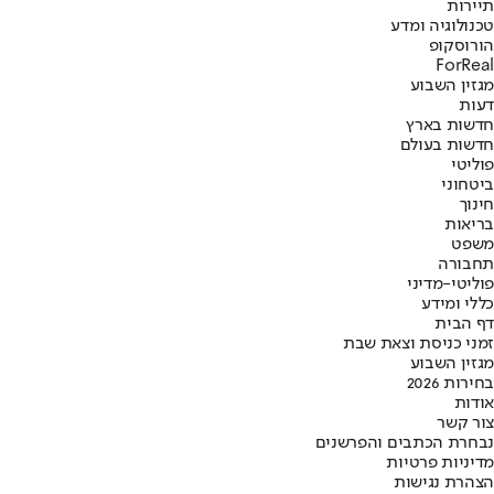
תיירות
טכנולוגיה ומדע
הורוסקופ
ForReal
מגזין השבוע
דעות
חדשות בארץ
חדשות בעולם
פוליטי
ביטחוני
חינוך
בריאות
משפט
תחבורה
פוליטי-מדיני
כללי ומידע
דף הבית
זמני כניסת וצאת שבת
מגזין השבוע
בחירות 2026
אודות
צור קשר
נבחרת הכתבים והפרשנים
מדיניות פרטיות
הצהרת נגישות