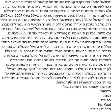
"ישראל היום" הוא גוף תקשורת שנוסד מתוך האמונה שהציבור הישראלי
ראוי לעיתונות טובה יותר, מאוזנת יותר ומדויקת יותר. עיתונות שמדברת
ולא צועקת. עיתונות אמינה, אובייקטיבית ועניינית. עיתונות אחרת וללא
תשלום. המהדורה המודפסת הראשונה פורסמה ב-30 ביולי 2007, וב-2010
הפך "ישראל היום" לעיתון הישראלי בעל שיעור החשיפה הגבוה ביותר בימי
חול. מו"ל העיתון היא ד"ר מרים אדלסון. העורך הראשי הוא עמר לחמנוביץ,
והעורך המייסד הוא עמוס רגב. אתרי האינטרנט של "ישראל היום" בעברית
ובאנגלית, כמו כן היישומונים (אפליקציות) לאנדרואיד ול-iOS, מציגים
חדשות מסביב לשעון, תוכן בלעדי, מבזקים ועדכונים, ניתוחים ופרשנויות,
וידיאו, פודקאסטים ושידורים חיים. פלטפורמות הדיגיטל של "ישראל היום"
כוללות ערוצי חדשות ודעות, תרבות ובידור, לייף סטייל, טכנולוגיה, ספורט,
כלכלה וצרכנות, בריאות, חיילים, אוכל, יהדות, תיירות ורכב. ב-2021 עלו
לאוויר האתר החדש והיישומון החדש של "ישראל היום" בעברית, במטרה
לספק לגולשים חוויה מהירה, עדכנית, בטוחה ונוחה. תכני המהדורה
המודפסת של העיתון זמינים גם באתר, במהדורה יומית מקוונת, ואפשר
לקבל אותם גם בניוזלטר. מועדון ההטבות הייחודי "הקליקה של ישראל
היום" מציע לגולשי האתר הנחות ומבצעים על מוצרים ושירותים. ישראל
היום פתוח להערות, לביקורת ולהצעות לשיפור מקהל הקוראים. פנו אלינו
במייל hayom@israelhayom.co.il.
יום שני, 22.6.2026
ז' בתמוז תשפ"ו
חדשות
דעות
ספורט
ForReal
תרבות ובידור