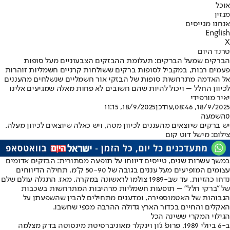
אוכל
מגזין
אנחנו מגייסים
English
X
טרנד היום
הברקים שמעל הברקים: תעלומת ההבזקים הצבעוניים מעל סופות
פעמים רבות, במקביל לסופות ברקים ששולחות קרניים חשמליות זוהרות
אל האדמה מתרחשות סופות של הבזקי אור חשמליים שנשלחים מהעננים
לכיוון החלל – ויכול להיות שהם חשובים לא פחות מאלה שמגיעים אלינו
יאיר מור
פידי
18/9/2025, 08:46
,עודכן
18/9/2025, 11:15
0
השמעה
יש ברקים שיוצאים מהעננים לכיוון מטה, ויש כאלה שיוצאים לכיוון מעלה.
צילום: מישל דוט קום
במשך עשרות שנים, טייסים דיווחו על תופעה מסתורית: הבזקים אדומים
עצומים המופיעים מעל עננים בגובה של 50-90 ק”מ. תחילה הדיווחים
נדחו כהזיות, עד שב-1989 צולמו לראשונה במקרה. מאז, התגלה עולם שלם
של "ברקי חלל" – תופעות חשמליות מרהיבות המתרחשות בשכבות
הגבוהות של האטמוספירה, ומדענים מתחילים להבין שהשפעתן על
האקלים והחיים בכדור הארץ גדולה ההרבה מכפי שחשבו.
הגילוי המקרי ששינה הכל
ב-6 ביולי 1989, פרופ' ג'ון וינקלר מאוניברסיטת מינסוטה בדק מצלמה