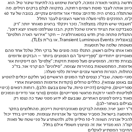
חדשה בתנאי תאורה נמוכה, לקראת שימוש בה לתיעוד שיגור טיל. הוא
כיוון אותה לעבר סופת רעמים רחוקה, בתקווה לצלם ברקים רגילים. מה
שהתגלה בסרט היה מדהים: עמודי אור אדומים ענקיים, בגובה של עד 40
ק"מ, המזנקים כלפי מעלה מראשי העננים לעבר החלל.
"חשבתי שיש תקלה במצלמה", נזכר וינקלר בראיון מאוחר יותר. "רק
כשבדקנו את הציוד וראינו שהכל תקין, הבנו שצילמנו משהו יוצא דופן".
התגלית פתחה פרק חדש במטאורולוגיה – חקר "אירועי הארה חולפים"
(באנגלית: Transient Luminous Events, או בר”ת TLEs).
משפחה שלמה של תופעות
מאז אותו צילום ראשון, התגלו כמה סוגים של ברקי חלל, שלכל אחד מהם
מאפיינים ייחודיים: "סְפְּרָייטים" הם הנפוצים ביותר – הבזקים אדומים
בצורת מדוזה, המופיעים מעל סופות חזקות; "אֶלְפים" הם דיסקיות אור
אדומות, המתפשטות במהירות עצומה. "סילונים" הם קרני אור, בד"כ
כחולות, הנורות מראשי עננים ישירות כלפי מעלה;
סוגי-משנה, שבד"כ נצפים לצד הסוגים הראשיים (אך חלקם יכולים להופיע
גם באופן עצמאי), כוללים טרולים (נקודות אדומות המופיעות אחרי
ספרייטים), פּיקסים (דהיינו פיות, על שום צבעם הלבן), רוחות רפאים (כינוי
לפליטות-לוואי ירוקות מראשי ספרייטים) ונוֹמים (פרצי אור נדירים ונמוכים
מאוד ביחס לסוגים האחרים, שצבעם לא ידוע מפני שעד כה נצפו רק
בצילום בשחור-לבן).
ד"ר יואב יאיר, מומחה לברקים מאוניברסיטת רייכמן, מהחלוצים בחקר
התופעה בישראל, מסביר שמדובר על אנרגיות עצומות. ספרייט בודד יכול
להכיל אנרגיה השווה ל-10 מיליון וולט, ולהשתרע על פני שטח של מאות
קמ”ר. הוא מגדיר את זה כפיצוץ חשמלי אילם בחלל.
החיבור המפתיע לאקלים