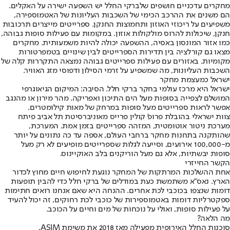
מחקרים עדכניים חושפים שלברקי החלל יש השפעה ישירה על האקלים.
הם משנים את ההרכב הכימי של השכבות העליונות של האטמוספירה,
משפיעים על ריכוזי האוזון ותחמוצות החנקן. ספרייטים מייצרים תרכובות
חנקן, שיכולות להרוס מולקולות אוזון. במקומות עם פעילות סופות גבוהה,
כמו אזור המונסון באסיה, ההשפעה יכולה להיות משמעותית. מחקרים
מצאו גם קורלציה בין תדירות הספרייטים לבין שינויים בטמפרטורות
מקומיות. באזורים עם פעילות ספרייטים גבוהה נמצאה התקררות קלה של
השכבות העליונות, מה שמשפיע על זרמי הסילון ודפוסי מזג האוויר.
ישראל כמעצמת מחקר
ישראל היא מרכז עולמי בחקר ברקי חלל. הסיבה: המיקום הגיאוגרפי
המושלם לצפייה בסופות מעל הים התיכון ואפריקה. מהר מירון או מהנגב
אפשר לראות ספרייטים מעל סופות במרחק של מאות קילומטרים.
צוות ישראלי בהובלת פרופ' קולין פרייס מאוניברסיטת תל אביב פיתח
מערכת ניטור אוטומטית, המזהה ספרייטים בזמן אמת. המערכת,
שהותקנה בתחנות מחקר ברחבי העולם, אספה עד כה נתונים על יותר
מ-100,000 אירועים, וסייעה לגלות שספרייטים מופיעים לא רק מעל
סופות יבשתיות, אלא גם מעל הוריקנים בלב האוקיינוס.
הקשר החייזרי
אחת ההשלכות המרתקות של המחקר נוגעת לחיפוש חיים מחוץ לכדור
הארץ. נאס"א משתמשת כעת במודלים של ברקי חלל כדי להבין תופעות
דומות שנצפו בכוכבי לכת אחרים. ההנחה היא שאם אנחנו רואים חתימות
ספקטרליות דומות באטמוספירות של כוכבי לכת רחוקים, זה יכול להעיד
על פעילות סופות, ואולי על נוכחות של מים וחיים על הכוכב.
מה הלאה?
סוכנות החלל האירופית מפעילה מאז 2018 את משימת ASIM,